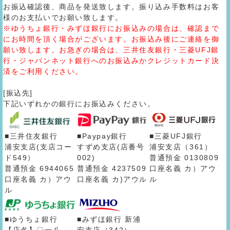
お振込確認後、商品を発送致します。振り込み手数料はお客
様のお支払いでお願い致します。
※ゆうちょ銀行・みずほ銀行にお振込みの場合は、確認まで
にお時間を頂く場合がございます。お振込み後にご連絡を御
願い致します。お急ぎの場合は、三井住友銀行・三菱UFJ銀
行・ジャパンネット銀行へのお振込みかクレジットカード決
済をご利用ください。
[振込先]
下記いずれかの銀行にお振込みください。
■三井住友銀行
■Paypay銀行
■三菱UFJ銀行
浦安支店(支店コー
すずめ支店(店番号
浦安支店（361）
ド549）
002)
普通預金 0130809
普通預金 6944065
普通預金 4237509
口座名義 カ）アウ
口座名義 カ）アウ
口座名義 カ)アウル
ル
ル
■ゆうちょ銀行
■みずほ銀行 新浦