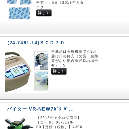
合有）：5日【2018年カタ
ログ
詳しく
(24-7461-14)ＳＣＤ７０...
本商品は医療機器です2お
届け日の目安（欠品・廃盤
等がない場合※遅延の場合
有）：5
詳しく
バイター VR-NEW7ｶﾞﾀ ﾊﾞ...
【2018年カタログ商品】
【コード】06-3190-
00【定価（税抜）】4300