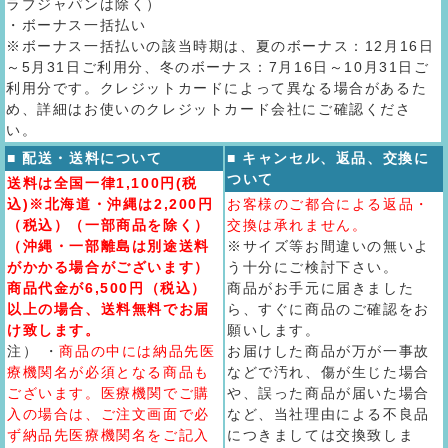
ラブジャパンは除く）
・ボーナス一括払い
※ボーナス一括払いの該当時期は、夏のボーナス：12月16日
～5月31日ご利用分、冬のボーナス：7月16日～10月31日ご
利用分です。クレジットカードによって異なる場合があるた
め、詳細はお使いのクレジットカード会社にご確認くださ
い。
■ 配送・送料について
■ キャンセル、返品、交換に
ついて
送料は全国一律1,100円(税
込)※北海道・沖縄は2,200円
お客様のご都合による返品・
（税込）（一部商品を除く）
交換は承れません。
（沖縄・一部離島は別途送料
※サイズ等お間違いの無いよ
がかかる場合がございます）
う十分にご検討下さい。
商品代金が6,500円（税込）
商品がお手元に届きました
以上の場合、送料無料でお届
ら、すぐに商品のご確認をお
け致します。
願いします。
注） ・
商品の中には納品先医
お届けした商品が万が一事故
療機関名が必須となる商品も
などで汚れ、傷が生じた場合
ございます。医療機関でご購
や、誤った商品が届いた場合
入の場合は、ご注文画面で必
など、当社理由による不良品
ず納品先医療機関名をご記入
につきましては交換致しま