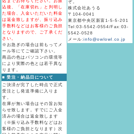
込までお待ちください。お振
ぞ。
込後、「在庫切れ」と判明し
株式会社あうる
た場合、入金いただいた料金
〒104-0041
は返金致しますが、振り込み
東京都中央区新富1-5-5-201
手数料などはお客様のご負担
Tel:03-5542-0554/Fax:03-
となりますので、ご了承くだ
5542-0528
さい。
メール:
info@owlowl.co.jp
※お急ぎの場合は前もってメ
ール等にてご確認下さい。
商品の色はパソコンの環境等
により実際の色とは若干異な
ります。
■ 受注・納品日について
ご決済が完了した時点で正式
受注とし発送準備に入りま
す。
在庫が無い場合はその旨お知
らせ致します。すでにご入金
済みの場合は返金致します
（※振り込み手数料などはお
客様のご負担となります）次