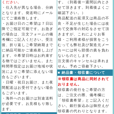
ください。
す。（到着後一週間以内とさ
・仕入先が異なる場合、分納
せて頂きます。到着後よくご
となります。発送時にメール
確認下さい。）
にてご連絡致します。
商品配送の延滞又は商品の不
・お届け日のご希望は７日以
良・不足が生じた場合には改
降でご指定可能です。お急ぎ
めて交換等の対応をさせて頂
の場合は、注文フォームの備
きますが、これによりお客
考欄にご記入ください。受注
様・ご利用者様が損害をこう
後、折り返しご希望納期まで
むっても弊社及び製造元メー
に納品可能かご連絡差し上げ
カーには何ら賠償の責を負わ
ます。※希望日時はお約束す
ないものとします。
る物ではございません。また
注文後のキャンセルは承れま
時間帯指定はお届け地域や状
せん。予めご容赦下さい。
況によりご希望に添えない場
■ 納品書・領収書について
合もございます。
※領収書は商品に同封されて
・日曜・祝日お届け、また夜
おりません。
間配送はお受付できない場合
領収書の発行をご希望の方
もございます。
は、ご注文の際、備考欄に
・海外へのお届けは別途送料
「領収書希望」とご記入くだ
が必要です。お見積もり致し
さい。銀行振込みは御控えが
ます。
領収書の代わりとなります。