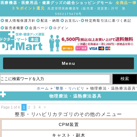
医療機器・医療用品・健康グッズの総合ショッピングモール
全商品一律
３％ポイント還元
高度管理医療機器等（販売業・賃貸業）許可 第
5502175478号
個人情報保護方針
配送・納期
お支払い
特定商取引法に基づく表記
販売者概要
会員ページ
ログイン
Menu
ホーム
» '
整形・リハビリ
» 物理療法・温熱療法器具'
物理療法・温熱療法器具
Page 1 of 4
1
2
3
4
>
整形・リハビリカテゴリのその他のメニュー
CPM装置
キャスト・副木