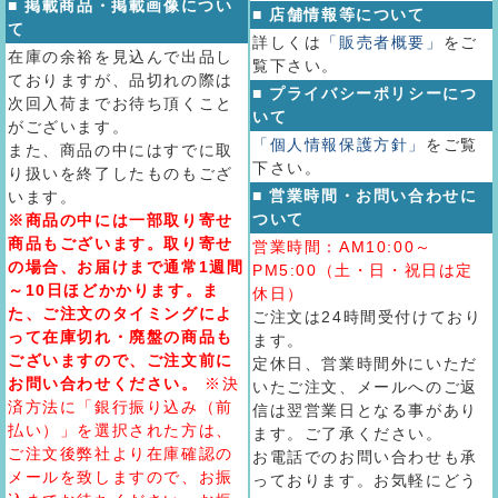
■ 掲載商品・掲載画像につい
■ 店舗情報等について
て
詳しくは
「販売者概要」
をご
在庫の余裕を見込んで出品し
覧下さい。
ておりますが、品切れの際は
■ プライバシーポリシーにつ
次回入荷までお待ち頂くこと
いて
がございます。
「個人情報保護方針」
をご覧
また、商品の中にはすでに取
下さい。
り扱いを終了したものもござ
■ 営業時間・お問い合わせに
います。
ついて
※商品の中には一部取り寄せ
商品もございます。取り寄せ
営業時間：AM10:00～
の場合、お届けまで通常1週間
PM5:00（土・日・祝日は定
～10日ほどかかります。ま
休日）
た、ご注文のタイミングによ
ご注文は24時間受付けており
って在庫切れ・廃盤の商品も
ます。
ございますので、ご注文前に
定休日、営業時間外にいただ
お問い合わせください。
※決
いたご注文、メールへのご返
済方法に「銀行振り込み（前
信は翌営業日となる事があり
払い）」を選択された方は、
ます。ご了承ください。
ご注文後弊社より在庫確認の
お電話でのお問い合わせも承
メールを致しますので、お振
っております。お気軽にどう