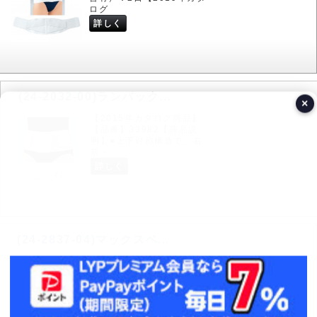
ログ
詳しく
(24-2032-00)ランバック...
×
【2015年カタログ商品】
【品番】33982【商品説
明】●上下対称構造で、右
前・
詳しく
(24-2837-04)マックスベ...
お届け日の目安（欠品・廃
盤等がない場合※遅延の場
合有）：5日【2019年カタ
ログ
詳しく