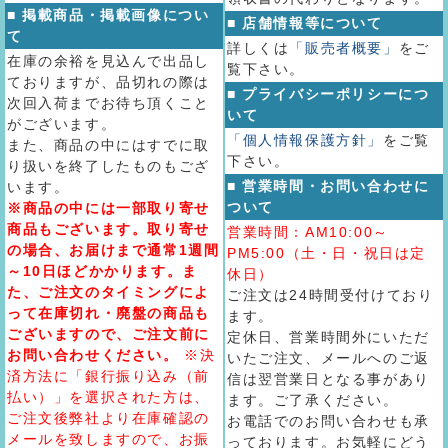
■ 掲載商品・掲載画像につい
■ 店舗情報等について
て
詳しくは
「販売者概要」
をご
在庫の余裕を見込んで出品し
覧下さい。
ておりますが、品切れの際は
■ プライバシーポリシーにつ
次回入荷までお待ち頂くこと
いて
がございます。
「個人情報保護方針」
をご覧
また、商品の中にはすでに取
下さい。
り扱いを終了したものもござ
■ 営業時間・お問い合わせに
います。
ついて
※商品の中には一部取り寄せ
商品もございます。取り寄せ
営業時間：AM10:00～
の場合、お届けまで通常1週間
PM5:00（土・日・祝日は定
～10日ほどかかります。ま
休日）
た、ご注文のタイミングによ
ご注文は24時間受付けており
って在庫切れ・廃盤の商品も
ます。
ございますので、ご注文前に
定休日、営業時間外にいただ
お問い合わせください。
※決
いたご注文、メールへのご返
済方法に「銀行振り込み（前
信は翌営業日となる事があり
払い）」を選択された方は、
ます。ご了承ください。
ご注文後弊社より在庫確認の
お電話でのお問い合わせも承
メールを致しますので、お振
っております。お気軽にどう