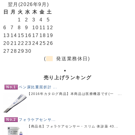
翌月(2026年9月)
日
月
火
水
木
金
土
1
2
3
4
5
6
7
8
9
10
11
12
13
14
15
16
17
18
19
20
21
22
23
24
25
26
27
28
29
30
(
発送業務休日)
売り上げランキング
No.1
ペン尿比重屈折計 ...
【2016年カタログ商品】本商品は医療機器です(一 ...
No.2
フォラケアセンサ...
【商品名】フォラケアセンサー・スリム 体診薬 43...