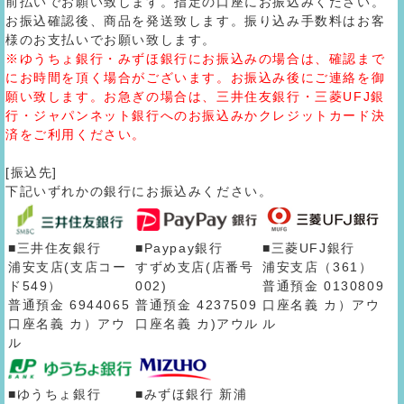
前払いでお願い致します。指定の口座にお振込みください。
お振込確認後、商品を発送致します。振り込み手数料はお客
様のお支払いでお願い致します。
※ゆうちょ銀行・みずほ銀行にお振込みの場合は、確認まで
にお時間を頂く場合がございます。お振込み後にご連絡を御
願い致します。お急ぎの場合は、三井住友銀行・三菱UFJ銀
行・ジャパンネット銀行へのお振込みかクレジットカード決
済をご利用ください。
[振込先]
下記いずれかの銀行にお振込みください。
■三井住友銀行
■Paypay銀行
■三菱UFJ銀行
浦安支店(支店コー
すずめ支店(店番号
浦安支店（361）
ド549）
002)
普通預金 0130809
普通預金 6944065
普通預金 4237509
口座名義 カ）アウ
口座名義 カ）アウ
口座名義 カ)アウル
ル
ル
■ゆうちょ銀行
■みずほ銀行 新浦