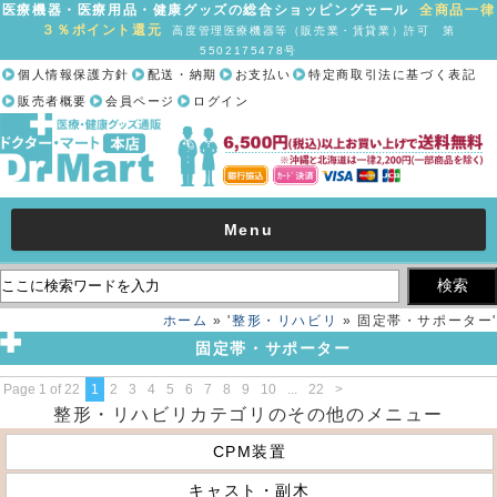
医療機器・医療用品・健康グッズの総合ショッピングモール
全商品一律
３％ポイント還元
高度管理医療機器等（販売業・賃貸業）許可 第
5502175478号
個人情報保護方針
配送・納期
お支払い
特定商取引法に基づく表記
販売者概要
会員ページ
ログイン
Menu
ホーム
» '
整形・リハビリ
» 固定帯・サポーター'
固定帯・サポーター
Page 1 of 22
1
2
3
4
5
6
7
8
9
10
...
22
>
整形・リハビリカテゴリのその他のメニュー
CPM装置
キャスト・副木