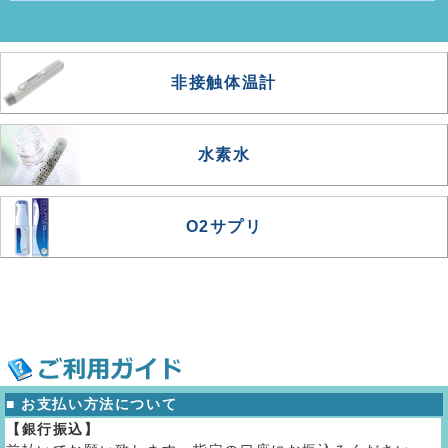
非接触体温計
水素水
O2サプリ
■ お支払い方法について
【銀行振込】