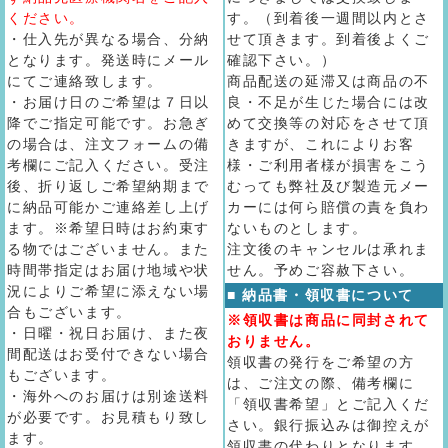
ください。
す。（到着後一週間以内とさ
・仕入先が異なる場合、分納
せて頂きます。到着後よくご
となります。発送時にメール
確認下さい。）
にてご連絡致します。
商品配送の延滞又は商品の不
・お届け日のご希望は７日以
良・不足が生じた場合には改
降でご指定可能です。お急ぎ
めて交換等の対応をさせて頂
の場合は、注文フォームの備
きますが、これによりお客
考欄にご記入ください。受注
様・ご利用者様が損害をこう
後、折り返しご希望納期まで
むっても弊社及び製造元メー
に納品可能かご連絡差し上げ
カーには何ら賠償の責を負わ
ます。※希望日時はお約束す
ないものとします。
る物ではございません。また
注文後のキャンセルは承れま
時間帯指定はお届け地域や状
せん。予めご容赦下さい。
況によりご希望に添えない場
■ 納品書・領収書について
合もございます。
※領収書は商品に同封されて
・日曜・祝日お届け、また夜
おりません。
間配送はお受付できない場合
領収書の発行をご希望の方
もございます。
は、ご注文の際、備考欄に
・海外へのお届けは別途送料
「領収書希望」とご記入くだ
が必要です。お見積もり致し
さい。銀行振込みは御控えが
ます。
領収書の代わりとなります。