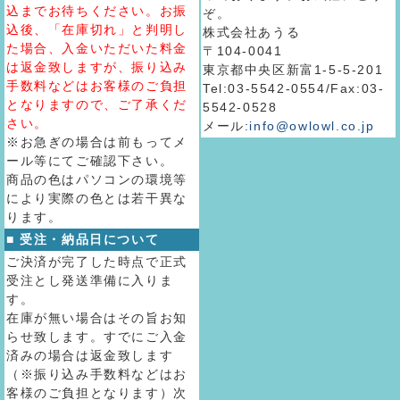
込までお待ちください。お振
ぞ。
込後、「在庫切れ」と判明し
株式会社あうる
た場合、入金いただいた料金
〒104-0041
は返金致しますが、振り込み
東京都中央区新富1-5-5-201
手数料などはお客様のご負担
Tel:03-5542-0554/Fax:03-
となりますので、ご了承くだ
5542-0528
さい。
メール:
info@owlowl.co.jp
※お急ぎの場合は前もってメ
ール等にてご確認下さい。
商品の色はパソコンの環境等
により実際の色とは若干異な
ります。
■ 受注・納品日について
ご決済が完了した時点で正式
受注とし発送準備に入りま
す。
在庫が無い場合はその旨お知
らせ致します。すでにご入金
済みの場合は返金致します
（※振り込み手数料などはお
客様のご負担となります）次