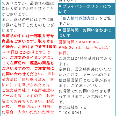
ておりますが、品切れの際は
■ プライバシーポリシーにつ
次回入荷までお待ち頂くこと
いて
がございます。
「個人情報保護方針」
をご覧
また、商品の中にはすでに取
下さい。
り扱いを終了したものもござ
■ 営業時間・お問い合わせに
います。
ついて
※商品の中には一部取り寄せ
商品もございます。取り寄せ
営業時間：AM10:00～
の場合、お届けまで通常1週間
PM5:00（土・日・祝日は定
～10日ほどかかります。ま
休日）
た、ご注文のタイミングによ
ご注文は24時間受付けており
って在庫切れ・廃盤の商品も
ます。
ございますので、ご注文前に
定休日、営業時間外にいただ
お問い合わせください。
※決
いたご注文、メールへのご返
済方法に「銀行振り込み（前
信は翌営業日となる事があり
払い）」を選択された方は、
ます。ご了承ください。
ご注文後弊社より在庫確認の
お電話でのお問い合わせも承
メールを致しますので、お振
っております。お気軽にどう
込までお待ちください。お振
ぞ。
込後、「在庫切れ」と判明し
株式会社あうる
た場合、入金いただいた料金
〒104-0041