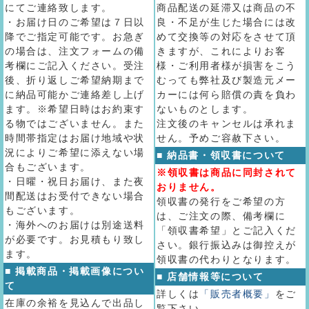
にてご連絡致します。
商品配送の延滞又は商品の不
・お届け日のご希望は７日以
良・不足が生じた場合には改
降でご指定可能です。お急ぎ
めて交換等の対応をさせて頂
の場合は、注文フォームの備
きますが、これによりお客
考欄にご記入ください。受注
様・ご利用者様が損害をこう
後、折り返しご希望納期まで
むっても弊社及び製造元メー
に納品可能かご連絡差し上げ
カーには何ら賠償の責を負わ
ます。※希望日時はお約束す
ないものとします。
る物ではございません。また
注文後のキャンセルは承れま
時間帯指定はお届け地域や状
せん。予めご容赦下さい。
況によりご希望に添えない場
■ 納品書・領収書について
合もございます。
※領収書は商品に同封されて
・日曜・祝日お届け、また夜
おりません。
間配送はお受付できない場合
領収書の発行をご希望の方
もございます。
は、ご注文の際、備考欄に
・海外へのお届けは別途送料
「領収書希望」とご記入くだ
が必要です。お見積もり致し
さい。銀行振込みは御控えが
ます。
領収書の代わりとなります。
■ 掲載商品・掲載画像につい
■ 店舗情報等について
て
詳しくは
「販売者概要」
をご
在庫の余裕を見込んで出品し
覧下さい。