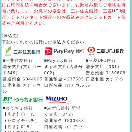
にお時間を頂く場合がございます。お振込み後にご連絡を御
願い致します。お急ぎの場合は、三井住友銀行・三菱UFJ銀
行・ジャパンネット銀行へのお振込みかクレジットカード決
済をご利用ください。
[振込先]
下記いずれかの銀行にお振込みください。
■三井住友銀行
■Paypay銀行
■三菱UFJ銀行
浦安支店(支店コー
すずめ支店(店番号
浦安支店（361）
ド549）
002)
普通預金 0130809
普通預金 6944065
普通預金 4237509
口座名義 カ）アウ
口座名義 カ）アウ
口座名義 カ)アウル
ル
ル
■ゆうちょ銀行
■みずほ銀行 新浦
【店名】〇一八
安支店（342）
（ゼロイチハチ）
普通預金 1833353
【店番】018
口座名義 カ）アウ