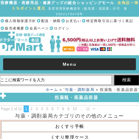
医療機器・医療用品・健康グッズの総合ショッピングモール
全商品一律
３％ポイント還元
高度管理医療機器等（販売業・賃貸業）許可 第
5502175478号
個人情報保護方針
配送・納期
お支払い
特定商取引法に基づく表記
販売者概要
会員ページ
ログイン
Menu
ホーム
» '
与薬・調剤薬局
» 投薬瓶・医薬品容器'
投薬瓶・医薬品容器
Page 1 of 11
1
2
3
4
5
6
7
8
9
10
...
11
>
与薬・調剤薬局カテゴリのその他のメニュー
おくすり手帳
くすり整理ケース