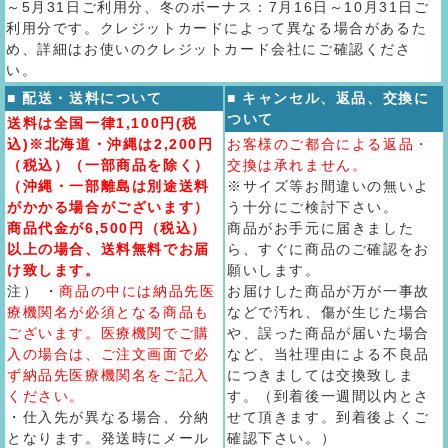
～5月31日ご利用分、冬のボーナス：7月16日～10月31日ご
利用分です。クレジットカードによって異なる場合があるた
め、詳細はお使いのクレジットカード会社にご確認くださ
い。
■ 配送・送料について
■ キャンセル、返品、交換に
ついて
送料は全国一律1,100円(税
込)※北海道・沖縄は2,200円
お客様のご都合による返品・
（税込）（一部商品を除く）
交換は承れません。
（沖縄・一部離島は別途送料
※サイズ等お間違いの無いよ
がかかる場合がございます）
う十分にご検討下さい。
商品代金が6,500円（税込）
商品がお手元に届きました
以上の場合、送料無料でお届
ら、すぐに商品のご確認をお
け致します。
願いします。
注） ・
商品の中には納品先医
お届けした商品が万が一事故
療機関名が必須となる商品も
などで汚れ、傷が生じた場合
ございます。医療機関でご購
や、誤った商品が届いた場合
入の場合は、ご注文画面で必
など、当社理由による不良品
ず納品先医療機関名をご記入
につきましては交換致しま
ください。
す。（到着後一週間以内とさ
・仕入先が異なる場合、分納
せて頂きます。到着後よくご
となります。発送時にメール
確認下さい。）