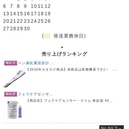
6
7
8
9
10
11
12
13
14
15
16
17
18
19
20
21
22
23
24
25
26
27
28
29
30
(
発送業務休日)
売り上げランキング
No.1
ペン尿比重屈折計 ...
【2016年カタログ商品】本商品は医療機器です(一 ...
No.2
フォラケアセンサ...
【商品名】フォラケアセンサー・スリム 体診薬 43...
No.6以下→