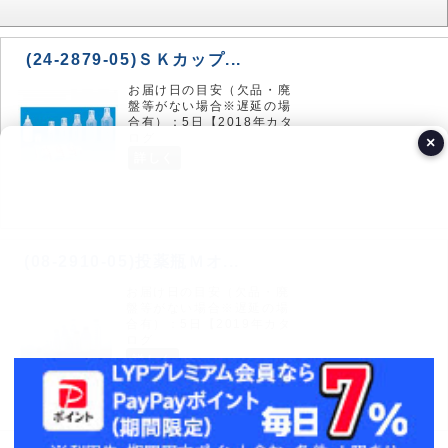
(24-2879-05)ＳＫカップ...
お届け日の目安（欠品・廃
盤等がない場合※遅延の場
合有）：5日【2018年カタ
ログ
×
詳しく
(08-2910-05)投薬瓶Ｍオ...
お届け日の目安（欠品・廃
盤等がない場合※遅延の場
合有）：5日【2019年カタ
ログ
詳しく