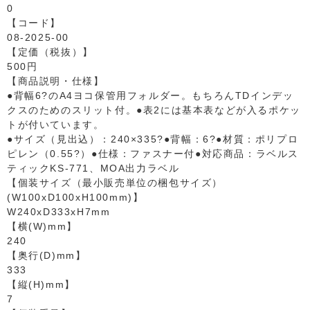
0
【コード】
08-2025-00
【定価（税抜）】
500円
【商品説明・仕様】
●背幅6?のA4ヨコ保管用フォルダー。もちろんTDインデッ
クスのためのスリット付。●表2には基本表などが入るポケッ
トが付いています。
●サイズ（見出込）：240×335?●背幅：6?●材質：ポリプロ
ピレン（0.55?）●仕様：ファスナー付●対応商品：ラベルス
ティックKS-771、MOA出力ラベル
【個装サイズ（最小販売単位の梱包サイズ）
(W100xD100xH100mm)】
W240xD333xH7mm
【横(W)mm】
240
【奥行(D)mm】
333
【縦(H)mm】
7