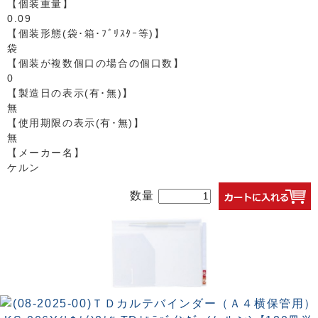
【個装重量】
0.09
【個装形態(袋･箱･ﾌﾞﾘｽﾀｰ等)】
袋
【個装が複数個口の場合の個口数】
0
【製造日の表示(有･無)】
無
【使用期限の表示(有･無)】
無
【メーカー名】
ケルン
数量