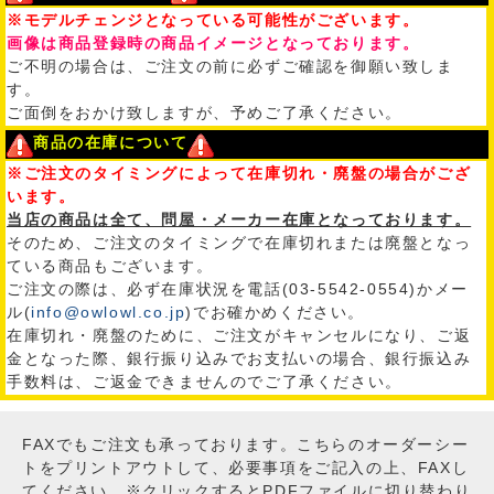
※モデルチェンジとなっている可能性がございます。
画像は商品登録時の商品イメージとなっております。
ご不明の場合は、ご注文の前に必ずご確認を御願い致しま
す。
ご面倒をおかけ致しますが、予めご了承ください。
商品の在庫について
※ご注文のタイミングによって在庫切れ・廃盤の場合がござ
います。
当店の商品は全て、問屋・メーカー在庫となっております。
そのため、ご注文のタイミングで在庫切れまたは廃盤となっ
ている商品もございます。
ご注文の際は、必ず在庫状況を電話(03-5542-0554)かメー
ル(
info@owlowl.co.jp
)でお確かめください。
在庫切れ・廃盤のために、ご注文がキャンセルになり、ご返
金となった際、銀行振り込みでお支払いの場合、銀行振込み
手数料は、ご返金できませんのでご了承ください。
FAXでもご注文も承っております。こちらのオーダーシー
トをプリントアウトして、必要事項をご記入の上、FAXし
てください。※クリックするとPDFファイルに切り替わり