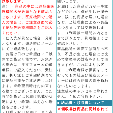
け致します。
願いします。
注） ・
商品の中には納品先医
お届けした商品が万が一事故
療機関名が必須となる商品も
などで汚れ、傷が生じた場合
ございます。医療機関でご購
や、誤った商品が届いた場合
入の場合は、ご注文画面で必
など、当社理由による不良品
ず納品先医療機関名をご記入
につきましては交換致しま
ください。
す。（到着後一週間以内とさ
・仕入先が異なる場合、分納
せて頂きます。到着後よくご
となります。発送時にメール
確認下さい。）
にてご連絡致します。
商品配送の延滞又は商品の不
・お届け日のご希望は７日以
良・不足が生じた場合には改
降でご指定可能です。お急ぎ
めて交換等の対応をさせて頂
の場合は、注文フォームの備
きますが、これによりお客
考欄にご記入ください。受注
様・ご利用者様が損害をこう
後、折り返しご希望納期まで
むっても弊社及び製造元メー
に納品可能かご連絡差し上げ
カーには何ら賠償の責を負わ
ます。※希望日時はお約束す
ないものとします。
る物ではございません。また
注文後のキャンセルは承れま
時間帯指定はお届け地域や状
せん。予めご容赦下さい。
況によりご希望に添えない場
■ 納品書・領収書について
合もございます。
※領収書は商品に同封されて
・日曜・祝日お届け、また夜