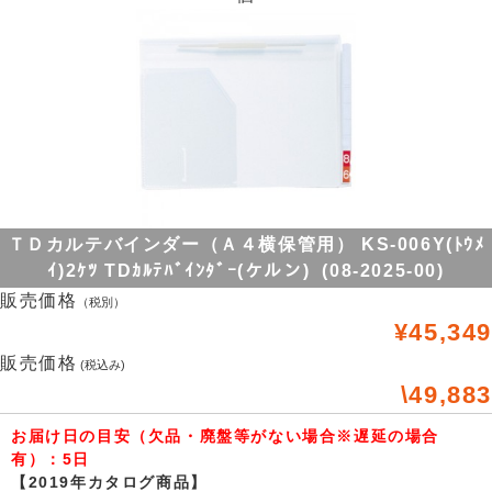
ＴＤカルテバインダー（Ａ４横保管用） KS-006Y(ﾄｳﾒ
ｲ)2ｹﾂ TDｶﾙﾃﾊﾞｲﾝﾀﾞｰ(ケルン) (08-2025-00)
販売価格
（税別）
¥45,349
販売価格
(税込み)
\49,883
お届け日の目安（欠品・廃盤等がない場合※遅延の場合
有）：5日
【2019年カタログ商品】