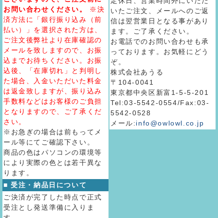
定休日、営業時間外にいただ
お問い合わせください。
※決
いたご注文、メールへのご返
済方法に「銀行振り込み（前
信は翌営業日となる事があり
払い）」を選択された方は、
ます。ご了承ください。
ご注文後弊社より在庫確認の
お電話でのお問い合わせも承
メールを致しますので、お振
っております。お気軽にどう
込までお待ちください。お振
ぞ。
込後、「在庫切れ」と判明し
株式会社あうる
た場合、入金いただいた料金
〒104-0041
は返金致しますが、振り込み
東京都中央区新富1-5-5-201
手数料などはお客様のご負担
Tel:03-5542-0554/Fax:03-
となりますので、ご了承くだ
5542-0528
さい。
メール:
info@owlowl.co.jp
※お急ぎの場合は前もってメ
ール等にてご確認下さい。
商品の色はパソコンの環境等
により実際の色とは若干異な
ります。
■ 受注・納品日について
ご決済が完了した時点で正式
受注とし発送準備に入りま
す。