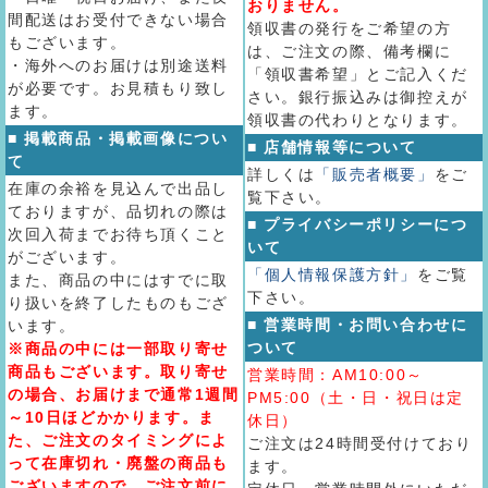
おりません。
間配送はお受付できない場合
領収書の発行をご希望の方
もございます。
は、ご注文の際、備考欄に
・海外へのお届けは別途送料
「領収書希望」とご記入くだ
が必要です。お見積もり致し
さい。銀行振込みは御控えが
ます。
領収書の代わりとなります。
■ 掲載商品・掲載画像につい
■ 店舗情報等について
て
詳しくは
「販売者概要」
をご
在庫の余裕を見込んで出品し
覧下さい。
ておりますが、品切れの際は
■ プライバシーポリシーにつ
次回入荷までお待ち頂くこと
いて
がございます。
「個人情報保護方針」
をご覧
また、商品の中にはすでに取
下さい。
り扱いを終了したものもござ
■ 営業時間・お問い合わせに
います。
ついて
※商品の中には一部取り寄せ
商品もございます。取り寄せ
営業時間：AM10:00～
の場合、お届けまで通常1週間
PM5:00（土・日・祝日は定
～10日ほどかかります。ま
休日）
た、ご注文のタイミングによ
ご注文は24時間受付けており
って在庫切れ・廃盤の商品も
ます。
ございますので、ご注文前に