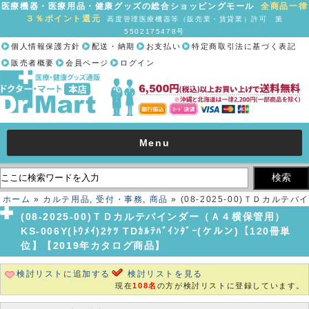
医療機器・医療用品・健康グッズの総合ショッピングモール
全商品一律
３％ポイント還元
高度管理医療機器等（販売業・賃貸業）許可 第
5502175478号
個人情報保護方針
配送・納期
お支払い
特定商取引法に基づく表記
販売者概要
会員ページ
ログイン
Menu
ホーム
»
カルテ用品
,
受付・事務
,
商品
» (08-2025-00)ＴＤカルテバイ
ンダー（Ａ４横保管用） KS-006Y(ﾄｳﾒｲ)2ｹﾂ TDｶﾙﾃﾊﾞｲﾝﾀﾞｰ(ケルン)
(08-2025-00)ＴＤカルテバインダー（Ａ４横保管用）
【120冊単位】【2019年カタログ商品】
KS-006Y(ﾄｳﾒｲ)2ｹﾂ TDｶﾙﾃﾊﾞｲﾝﾀﾞｰ(ケルン)【120冊単
位】【2019年カタログ商品】
検討リストに追加する
検討リストを見る
現在
108名
の方が検討リストに登録しています。