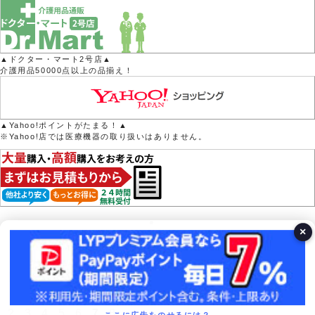
▲ドクター・マート2号店▲
介護用品50000点以上の品揃え！
▲Yahoo!ポイントがたまる！▲
※Yahoo!店では医療機器の取り扱いはありません。
×
営業日カレンダー
今月(2026年8月)
日
月
火
水
木
金
土
1
2
3
4
5
6
7
8