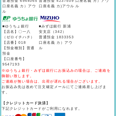
普通預金 6944065
普通預金 4237509
口座名義 カ）アウ
口座名義 カ）アウ
口座名義 カ)アウル
ル
ル
■ゆうちょ銀行
■みずほ銀行 新浦
【店名】〇一八
安支店（342）
（ゼロイチハチ）
普通預金 1833353
【店番】018
口座名義 カ）アウ
【預金種別】普通
ル
預金
【口座番号】
9547193
※ゆうちょ銀行・みずほ銀行にお振込みの場合は、ご連絡を
御願い致します。
ご連絡が無い場合は、出荷が遅れる場合がございます。
お振込み先は改めて注文確定メールにてご連絡差し上げま
す。
【クレジットカード決済】
下記クレジットカードがご利用になれます。