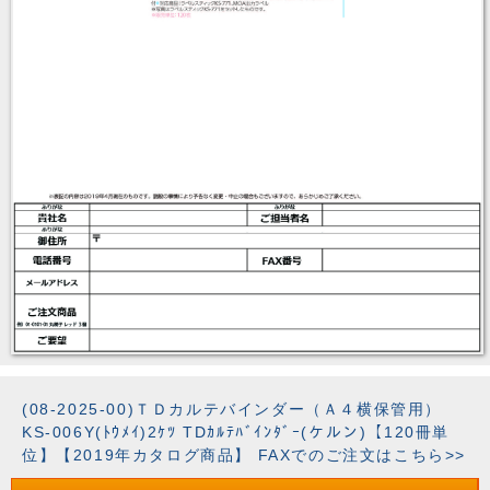
(08-2025-00)ＴＤカルテバインダー（Ａ４横保管用）
KS-006Y(ﾄｳﾒｲ)2ｹﾂ TDｶﾙﾃﾊﾞｲﾝﾀﾞｰ(ケルン)【120冊単
位】【2019年カタログ商品】 FAXでのご注文はこちら>>