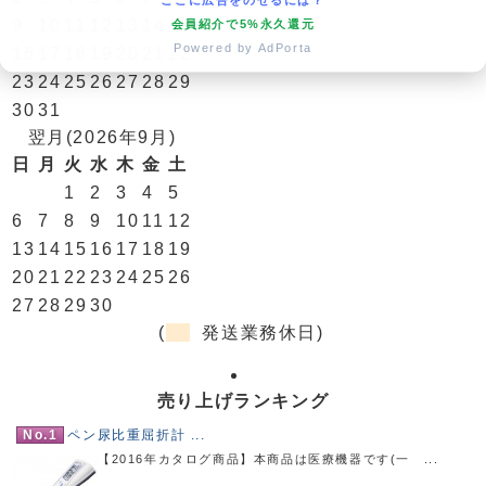
ここに広告をのせるには？
9
10
11
12
13
14
15
会員紹介で5%永久還元
Powered by AdPorta
16
17
18
19
20
21
22
23
24
25
26
27
28
29
30
31
翌月(2026年9月)
日
月
火
水
木
金
土
1
2
3
4
5
6
7
8
9
10
11
12
13
14
15
16
17
18
19
20
21
22
23
24
25
26
27
28
29
30
(
発送業務休日)
売り上げランキング
No.1
ペン尿比重屈折計 ...
【2016年カタログ商品】本商品は医療機器です(一 ...