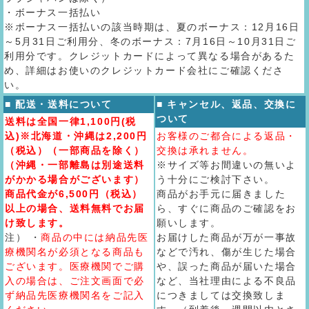
・ボーナス一括払い
※ボーナス一括払いの該当時期は、夏のボーナス：12月16日
～5月31日ご利用分、冬のボーナス：7月16日～10月31日ご
利用分です。クレジットカードによって異なる場合があるた
め、詳細はお使いのクレジットカード会社にご確認くださ
い。
■ 配送・送料について
■ キャンセル、返品、交換に
ついて
送料は全国一律1,100円(税
込)※北海道・沖縄は2,200円
お客様のご都合による返品・
（税込）（一部商品を除く）
交換は承れません。
（沖縄・一部離島は別途送料
※サイズ等お間違いの無いよ
がかかる場合がございます）
う十分にご検討下さい。
商品代金が6,500円（税込）
商品がお手元に届きました
以上の場合、送料無料でお届
ら、すぐに商品のご確認をお
け致します。
願いします。
注） ・
商品の中には納品先医
お届けした商品が万が一事故
療機関名が必須となる商品も
などで汚れ、傷が生じた場合
ございます。医療機関でご購
や、誤った商品が届いた場合
入の場合は、ご注文画面で必
など、当社理由による不良品
ず納品先医療機関名をご記入
につきましては交換致しま