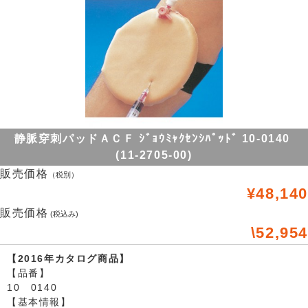
静脈穿刺パッドＡＣＦ ｼﾞｮｳﾐｬｸｾﾝｼﾊﾟｯﾄﾞ 10-0140
(11-2705-00)
販売価格
（税別）
¥48,140
販売価格
(税込み)
\52,954
【2016年カタログ商品】
【品番】
10 0140
【基本情報】