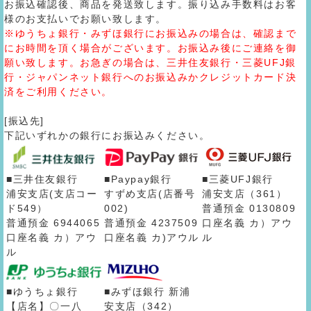
お振込確認後、商品を発送致します。振り込み手数料はお客
様のお支払いでお願い致します。
※ゆうちょ銀行・みずほ銀行にお振込みの場合は、確認まで
にお時間を頂く場合がございます。お振込み後にご連絡を御
願い致します。お急ぎの場合は、三井住友銀行・三菱UFJ銀
行・ジャパンネット銀行へのお振込みかクレジットカード決
済をご利用ください。
[振込先]
下記いずれかの銀行にお振込みください。
■三井住友銀行
■Paypay銀行
■三菱UFJ銀行
浦安支店(支店コー
すずめ支店(店番号
浦安支店（361）
ド549）
002)
普通預金 0130809
普通預金 6944065
普通預金 4237509
口座名義 カ）アウ
口座名義 カ）アウ
口座名義 カ)アウル
ル
ル
■ゆうちょ銀行
■みずほ銀行 新浦
【店名】〇一八
安支店（342）