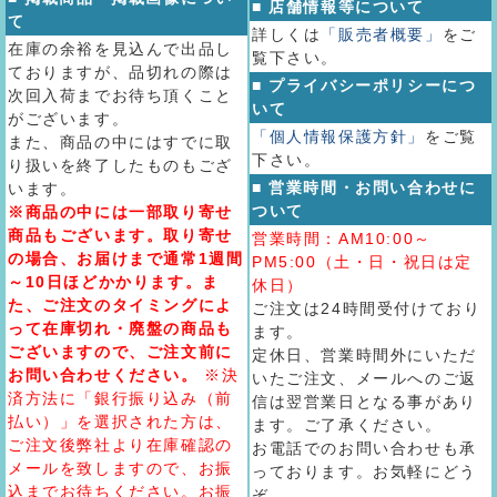
■ 店舗情報等について
て
詳しくは
「販売者概要」
をご
在庫の余裕を見込んで出品し
覧下さい。
ておりますが、品切れの際は
■ プライバシーポリシーにつ
次回入荷までお待ち頂くこと
いて
がございます。
「個人情報保護方針」
をご覧
また、商品の中にはすでに取
下さい。
り扱いを終了したものもござ
■ 営業時間・お問い合わせに
います。
ついて
※商品の中には一部取り寄せ
商品もございます。取り寄せ
営業時間：AM10:00～
の場合、お届けまで通常1週間
PM5:00（土・日・祝日は定
～10日ほどかかります。ま
休日）
た、ご注文のタイミングによ
ご注文は24時間受付けており
って在庫切れ・廃盤の商品も
ます。
ございますので、ご注文前に
定休日、営業時間外にいただ
お問い合わせください。
※決
いたご注文、メールへのご返
済方法に「銀行振り込み（前
信は翌営業日となる事があり
払い）」を選択された方は、
ます。ご了承ください。
ご注文後弊社より在庫確認の
お電話でのお問い合わせも承
メールを致しますので、お振
っております。お気軽にどう
込までお待ちください。お振
ぞ。