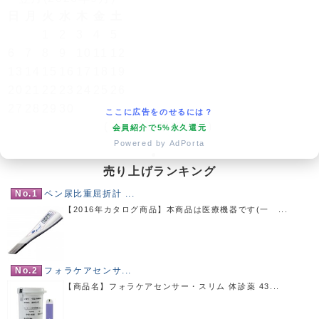
日
月
火
水
木
金
土
1
2
3
4
5
6
7
8
9
10
11
12
13
14
15
16
17
18
19
20
21
22
23
24
25
26
27
28
29
30
ここに広告をのせるには？
(
発送業務休日)
会員紹介で5%永久還元
Powered by AdPorta
売り上げランキング
No.1
ペン尿比重屈折計 ...
【2016年カタログ商品】本商品は医療機器です(一 ...
No.2
フォラケアセンサ...
【商品名】フォラケアセンサー・スリム 体診薬 43...