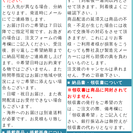
ください。
す。（到着後一週間以内とさ
・仕入先が異なる場合、分納
せて頂きます。到着後よくご
となります。発送時にメール
確認下さい。）
にてご連絡致します。
商品配送の延滞又は商品の不
・お届け日のご希望は７日以
良・不足が生じた場合には改
降でご指定可能です。お急ぎ
めて交換等の対応をさせて頂
の場合は、注文フォームの備
きますが、これによりお客
考欄にご記入ください。受注
様・ご利用者様が損害をこう
後、折り返しご希望納期まで
むっても弊社及び製造元メー
に納品可能かご連絡差し上げ
カーには何ら賠償の責を負わ
ます。※希望日時はお約束す
ないものとします。
る物ではございません。また
注文後のキャンセルは承れま
時間帯指定はお届け地域や状
せん。予めご容赦下さい。
況によりご希望に添えない場
■ 納品書・領収書について
合もございます。
※領収書は商品に同封されて
・日曜・祝日お届け、また夜
おりません。
間配送はお受付できない場合
領収書の発行をご希望の方
もございます。
は、ご注文の際、備考欄に
・海外へのお届けは別途送料
「領収書希望」とご記入くだ
が必要です。お見積もり致し
さい。銀行振込みは御控えが
ます。
領収書の代わりとなります。
■ 掲載商品・掲載画像につい