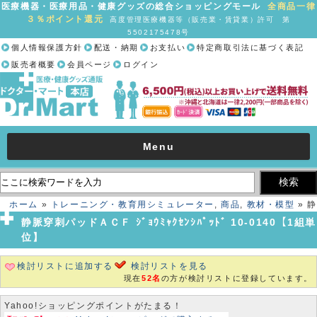
医療機器・医療用品・健康グッズの総合ショッピングモール
全商品一律
３％ポイント還元
高度管理医療機器等（販売業・賃貸業）許可 第
5502175478号
個人情報保護方針
配送・納期
お支払い
特定商取引法に基づく表記
販売者概要
会員ページ
ログイン
Menu
ホーム
»
トレーニング・教育用シミュレーター
,
商品
,
教材・模型
» 静
脈穿刺パッドＡＣＦ ｼﾞｮｳﾐｬｸｾﾝｼﾊﾟｯﾄﾞ 10-0140【1組単位】
静脈穿刺パッドＡＣＦ ｼﾞｮｳﾐｬｸｾﾝｼﾊﾟｯﾄﾞ 10-0140【1組単
位】
検討リストに追加する
検討リストを見る
現在
52名
の方が検討リストに登録しています。
Yahoo!ショッピングポイントがたまる！