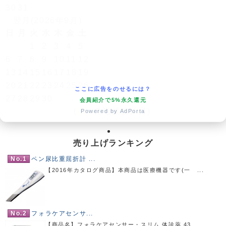
30
31
翌月(2026年9月)
日
月
火
水
木
金
土
1
2
3
4
5
6
7
8
9
10
11
12
13
14
15
16
17
18
19
20
21
22
23
24
25
26
ここに広告をのせるには？
27
28
29
30
会員紹介で5%永久還元
(
発送業務休日)
Powered by AdPorta
売り上げランキング
No.1
ペン尿比重屈折計 ...
【2016年カタログ商品】本商品は医療機器です(一 ...
No.2
フォラケアセンサ...
【商品名】フォラケアセンサー・スリム 体診薬 43...