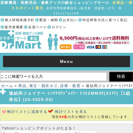
医療機器・医療用品・健康グッズの総合ショッピングモール
全商品一律
３％ポイント還元
高度管理医療機器等（販売業・賃貸業）許可 第
5502175478号
個人情報保護方針
配送・納期
お支払い
特定商取引法に基づく表記
販売者概要
会員ページ
ログイン
Menu
ホーム
»
商品
,
衝立・脱衣カゴ
,
診察・処置
» 連結用ジョイナー ﾚﾝｹﾂﾖｳ
ｼﾞｮｲﾅｰ ｹｲ22MMﾖｳ(3ｺｲﾘ)【1組単位】(20-4528-00)
連結用ジョイナー ﾚﾝｹﾂﾖｳｼﾞｮｲﾅｰ ｹｲ22MMﾖｳ(3ｺｲﾘ)【1組
単位】(20-4528-00)
検討リストに追加する
検討リストを見る
現在
64名
の方が検討リストに登録しています。
Yahoo!ショッピングポイントがたまる！