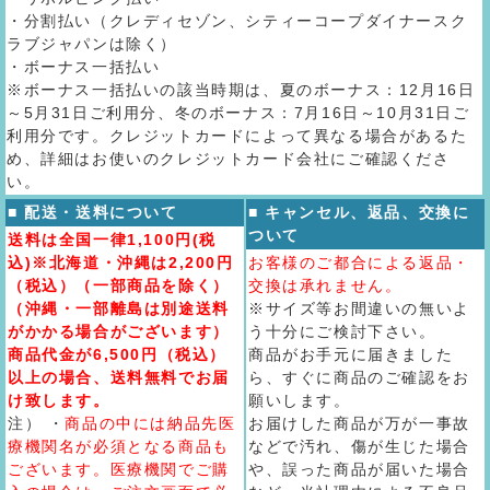
・分割払い（クレディセゾン、シティーコープダイナースク
ラブジャパンは除く）
・ボーナス一括払い
※ボーナス一括払いの該当時期は、夏のボーナス：12月16日
～5月31日ご利用分、冬のボーナス：7月16日～10月31日ご
利用分です。クレジットカードによって異なる場合があるた
め、詳細はお使いのクレジットカード会社にご確認くださ
い。
■ 配送・送料について
■ キャンセル、返品、交換に
ついて
送料は全国一律1,100円(税
込)※北海道・沖縄は2,200円
お客様のご都合による返品・
（税込）（一部商品を除く）
交換は承れません。
（沖縄・一部離島は別途送料
※サイズ等お間違いの無いよ
がかかる場合がございます）
う十分にご検討下さい。
商品代金が6,500円（税込）
商品がお手元に届きました
以上の場合、送料無料でお届
ら、すぐに商品のご確認をお
け致します。
願いします。
注） ・
商品の中には納品先医
お届けした商品が万が一事故
療機関名が必須となる商品も
などで汚れ、傷が生じた場合
ございます。医療機関でご購
や、誤った商品が届いた場合