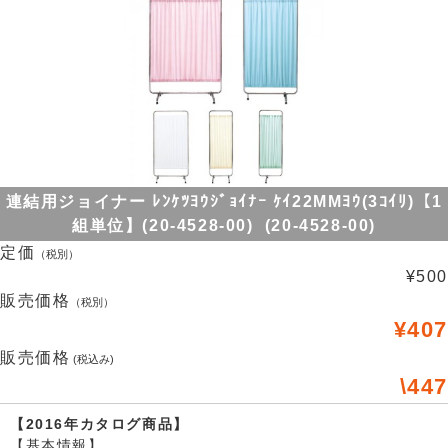
連結用ジョイナー ﾚﾝｹﾂﾖｳｼﾞｮｲﾅｰ ｹｲ22MMﾖｳ(3ｺｲﾘ)【1
組単位】(20-4528-00) (20-4528-00)
定価
（税別）
¥500
販売価格
（税別）
¥407
販売価格
(税込み)
\447
【2016年カタログ商品】
【基本情報】