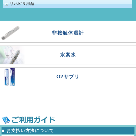
リハビリ用品
非接触体温計
水素水
O2サプリ
■ お支払い方法について