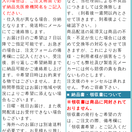
入の場合は、ご注文画面で必
など、当社理由による不良品
ず納品先医療機関名をご記入
につきましては交換致しま
ください。
す。（到着後一週間以内とさ
・仕入先が異なる場合、分納
せて頂きます。到着後よくご
となります。発送時にメール
確認下さい。）
にてご連絡致します。
商品配送の延滞又は商品の不
・お届け日のご希望は７日以
良・不足が生じた場合には改
降でご指定可能です。お急ぎ
めて交換等の対応をさせて頂
の場合は、注文フォームの備
きますが、これによりお客
考欄にご記入ください。受注
様・ご利用者様が損害をこう
後、折り返しご希望納期まで
むっても弊社及び製造元メー
に納品可能かご連絡差し上げ
カーには何ら賠償の責を負わ
ます。※希望日時はお約束す
ないものとします。
る物ではございません。また
注文後のキャンセルは承れま
時間帯指定はお届け地域や状
せん。予めご容赦下さい。
況によりご希望に添えない場
■ 納品書・領収書について
合もございます。
※領収書は商品に同封されて
・日曜・祝日お届け、また夜
おりません。
間配送はお受付できない場合
領収書の発行をご希望の方
もございます。
は、ご注文の際、備考欄に
・海外へのお届けは別途送料
「領収書希望」とご記入くだ
が必要です。お見積もり致し