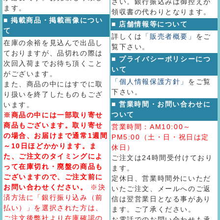
さい。銀行振込みは御控えが
ます。
領収書の代わりとなります。
■ 掲載商品・掲載画像につい
■ 店舗情報等について
て
詳しくは
「販売者概要」
をご
在庫の余裕を見込んで出品し
覧下さい。
ておりますが、品切れの際は
■ プライバシーポリシーにつ
次回入荷までお待ち頂くこと
いて
がございます。
「個人情報保護方針」
をご覧
また、商品の中にはすでに取
下さい。
り扱いを終了したものもござ
■ 営業時間・お問い合わせに
います。
ついて
※商品の中には一部取り寄せ
商品もございます。取り寄せ
営業時間：AM10:00～
の場合、お届けまで通常1週間
PM5:00（土・日・祝日は定
～10日ほどかかります。ま
休日）
た、ご注文のタイミングによ
ご注文は24時間受付けており
って在庫切れ・廃盤の商品も
ます。
ございますので、ご注文前に
定休日、営業時間外にいただ
お問い合わせください。
※決
いたご注文、メールへのご返
済方法に「銀行振り込み（前
信は翌営業日となる事があり
払い）」を選択された方は、
ます。ご了承ください。
ご注文後弊社より在庫確認の
お電話でのお問い合わせも承