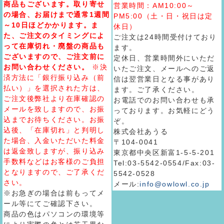
商品もございます。取り寄せ
営業時間：AM10:00～
の場合、お届けまで通常1週間
PM5:00（土・日・祝日は定
～10日ほどかかります。ま
休日）
た、ご注文のタイミングによ
ご注文は24時間受付けており
って在庫切れ・廃盤の商品も
ます。
ございますので、ご注文前に
定休日、営業時間外にいただ
お問い合わせください。
※決
いたご注文、メールへのご返
済方法に「銀行振り込み（前
信は翌営業日となる事があり
払い）」を選択された方は、
ます。ご了承ください。
ご注文後弊社より在庫確認の
お電話でのお問い合わせも承
メールを致しますので、お振
っております。お気軽にどう
込までお待ちください。お振
ぞ。
込後、「在庫切れ」と判明し
株式会社あうる
た場合、入金いただいた料金
〒104-0041
は返金致しますが、振り込み
東京都中央区新富1-5-5-201
手数料などはお客様のご負担
Tel:03-5542-0554/Fax:03-
となりますので、ご了承くだ
5542-0528
さい。
メール:
info@owlowl.co.jp
※お急ぎの場合は前もってメ
ール等にてご確認下さい。
商品の色はパソコンの環境等