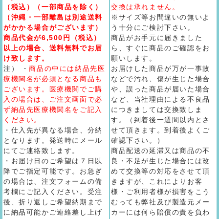
（税込）（一部商品を除く）
交換は承れません。
（沖縄・一部離島は別途送料
※サイズ等お間違いの無いよ
がかかる場合がございます）
う十分にご検討下さい。
商品代金が6,500円（税込）
商品がお手元に届きました
以上の場合、送料無料でお届
ら、すぐに商品のご確認をお
け致します。
願いします。
注） ・
商品の中には納品先医
お届けした商品が万が一事故
療機関名が必須となる商品も
などで汚れ、傷が生じた場合
ございます。医療機関でご購
や、誤った商品が届いた場合
入の場合は、ご注文画面で必
など、当社理由による不良品
ず納品先医療機関名をご記入
につきましては交換致しま
ください。
す。（到着後一週間以内とさ
・仕入先が異なる場合、分納
せて頂きます。到着後よくご
となります。発送時にメール
確認下さい。）
にてご連絡致します。
商品配送の延滞又は商品の不
・お届け日のご希望は７日以
良・不足が生じた場合には改
降でご指定可能です。お急ぎ
めて交換等の対応をさせて頂
の場合は、注文フォームの備
きますが、これによりお客
考欄にご記入ください。受注
様・ご利用者様が損害をこう
後、折り返しご希望納期まで
むっても弊社及び製造元メー
に納品可能かご連絡差し上げ
カーには何ら賠償の責を負わ