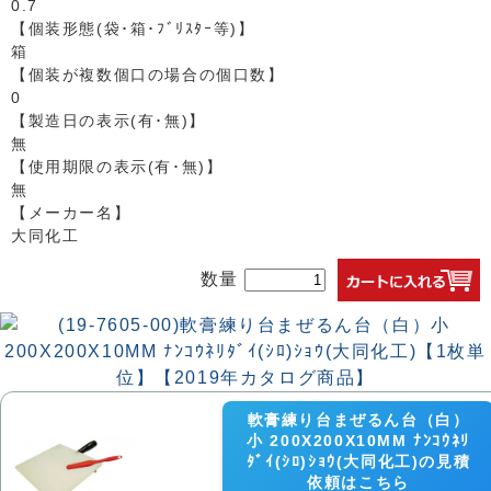
0.7
【個装形態(袋･箱･ﾌﾞﾘｽﾀｰ等)】
箱
【個装が複数個口の場合の個口数】
0
【製造日の表示(有･無)】
無
【使用期限の表示(有･無)】
無
【メーカー名】
大同化工
数量
軟膏練り台まぜるん台（白）
小 200X200X10MM ﾅﾝｺｳﾈﾘ
ﾀﾞｲ(ｼﾛ)ｼｮｳ(大同化工)の見積
依頼はこちら