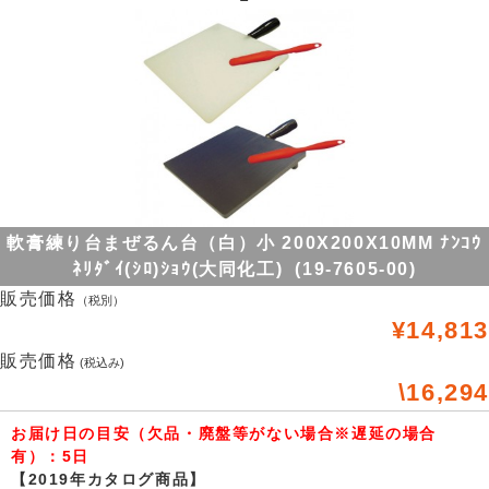
軟膏練り台まぜるん台（白）小 200X200X10MM ﾅﾝｺｳ
ﾈﾘﾀﾞｲ(ｼﾛ)ｼｮｳ(大同化工) (19-7605-00)
販売価格
（税別）
¥14,813
販売価格
(税込み)
\16,294
お届け日の目安（欠品・廃盤等がない場合※遅延の場合
有）：5日
【2019年カタログ商品】