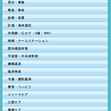
受付・事務
救急・救命
診察・処置
計測・身体測定
内視鏡・心カテ・X線・MRI
病棟・ナースステーション
院内感染対策
手術室・中央材料室
鋼製器具
臨床検査
与薬・調剤薬局
整形・リハビリ
ストーマケア
口腔ケア
褥瘡ケア