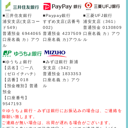
■三井住友銀行
■Paypay銀行
■三菱UFJ銀行
浦安支店(支店コー
すずめ支店(店番号
浦安支店（361）
ド549）
002)
普通預金 0130809
普通預金 6944065
普通預金 4237509
口座名義 カ）アウ
口座名義 カ）アウ
口座名義 カ)アウル
ル
ル
■ゆうちょ銀行
■みずほ銀行 新浦
【店名】〇一八
安支店（342）
（ゼロイチハチ）
普通預金 1833353
【店番】018
口座名義 カ）アウ
【預金種別】普通
ル
預金
【口座番号】
9547193
※ゆうちょ銀行・みずほ銀行にお振込みの場合は、ご連絡を
御願い致します。
ご連絡が無い場合は、出荷が遅れる場合がございます。