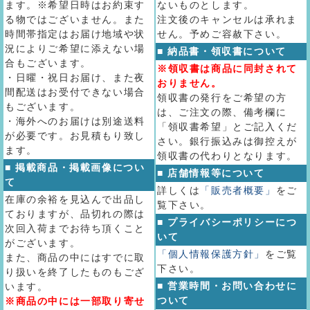
ます。※希望日時はお約束す
ないものとします。
る物ではございません。また
注文後のキャンセルは承れま
時間帯指定はお届け地域や状
せん。予めご容赦下さい。
況によりご希望に添えない場
■ 納品書・領収書について
合もございます。
※領収書は商品に同封されて
・日曜・祝日お届け、また夜
おりません。
間配送はお受付できない場合
領収書の発行をご希望の方
もございます。
は、ご注文の際、備考欄に
・海外へのお届けは別途送料
「領収書希望」とご記入くだ
が必要です。お見積もり致し
さい。銀行振込みは御控えが
ます。
領収書の代わりとなります。
■ 掲載商品・掲載画像につい
■ 店舗情報等について
て
詳しくは
「販売者概要」
をご
在庫の余裕を見込んで出品し
覧下さい。
ておりますが、品切れの際は
■ プライバシーポリシーにつ
次回入荷までお待ち頂くこと
いて
がございます。
「個人情報保護方針」
をご覧
また、商品の中にはすでに取
下さい。
り扱いを終了したものもござ
■ 営業時間・お問い合わせに
います。
ついて
※商品の中には一部取り寄せ