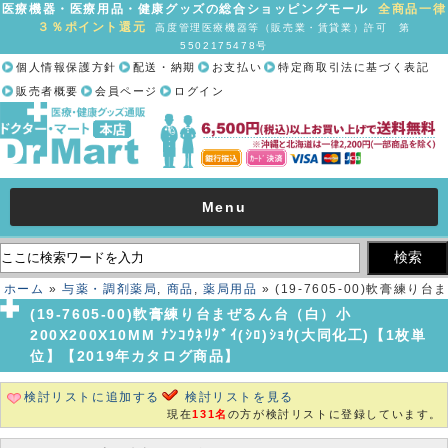
医療機器・医療用品・健康グッズの総合ショッピングモール
全商品一律
３％ポイント還元
高度管理医療機器等（販売業・賃貸業）許可 第
5502175478号
個人情報保護方針
配送・納期
お支払い
特定商取引法に基づく表記
販売者概要
会員ページ
ログイン
Menu
ホーム
»
与薬・調剤薬局
,
商品
,
薬局用品
» (19-7605-00)軟膏練り台ま
ぜるん台（白）小 200X200X10MM ﾅﾝｺｳﾈﾘﾀﾞｲ(ｼﾛ)ｼｮｳ(大同化工)【1
(19-7605-00)軟膏練り台まぜるん台（白）小
枚単位】【2019年カタログ商品】
200X200X10MM ﾅﾝｺｳﾈﾘﾀﾞｲ(ｼﾛ)ｼｮｳ(大同化工)【1枚単
位】【2019年カタログ商品】
検討リストに追加する
検討リストを見る
現在
131名
の方が検討リストに登録しています。