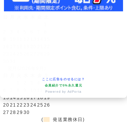
営業日カレンダー
今月(2026年8月)
日
月
火
水
木
金
土
1
2
3
4
5
6
7
8
9
10
11
12
13
14
15
16
17
18
19
20
21
22
23
24
25
26
27
28
29
30
31
翌月(2026年9月)
日
月
火
水
木
金
土
ここに広告をのせるには？
1
2
3
4
5
会員紹介で5%永久還元
6
7
8
9
10
11
12
Powered by AdPorta
13
14
15
16
17
18
19
20
21
22
23
24
25
26
27
28
29
30
(
発送業務休日)