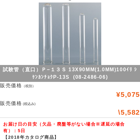
試験管（直口）Ｐ−１３Ｓ 13X90MM(1.0MM)100ｲﾘ ｼ
ｹﾝｶﾝﾁｮｸP-13S (08-2486-06)
販売価格
（税別）
¥5,075
販売価格
(税込み)
\5,582
お届け日の目安（欠品・廃盤等がない場合※遅延の場合
有）：5日
【2018年カタログ商品】