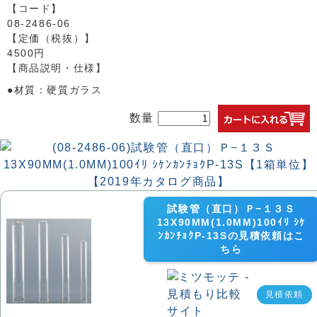
【コード】
08-2486-06
【定価（税抜）】
4500円
【商品説明・仕様】
●材質：硬質ガラス
数量
試験管（直口）Ｐ−１３Ｓ
13X90MM(1.0MM)100ｲﾘ ｼｹ
ﾝｶﾝﾁｮｸP-13Sの見積依頼はこ
ちら
見積依頼