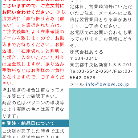
ます。
ございますので、ご注文前に
定休日、営業時間外にいただ
お問い合わせください。
※決
いたご注文、メールへのご返
済方法に「銀行振り込み（前
信は翌営業日となる事があり
払い）」を選択された方は、
ます。ご了承ください。
ご注文後弊社より在庫確認の
お電話でのお問い合わせも承
メールを致しますので、お振
っております。お気軽にどう
込までお待ちください。お振
ぞ。
込後、「在庫切れ」と判明し
株式会社あうる
た場合、入金いただいた料金
〒104-0041
は返金致しますが、振り込み
東京都中央区新富1-5-5-201
手数料などはお客様のご負担
Tel:03-5542-0554/Fax:03-
となりますので、ご了承くだ
5542-0528
さい。
メール:
info@owlowl.co.jp
※お急ぎの場合は前もってメ
ール等にてご確認下さい。
商品の色はパソコンの環境等
により実際の色とは若干異な
ります。
■ 受注・納品日について
ご決済が完了した時点で正式
受注とし発送準備に入りま