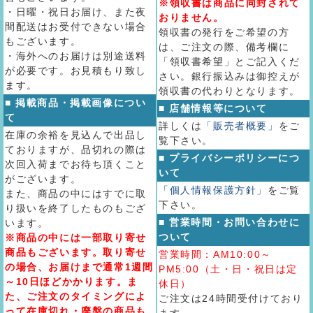
※領収書は商品に同封されて
・日曜・祝日お届け、また夜
おりません。
間配送はお受付できない場合
領収書の発行をご希望の方
もございます。
は、ご注文の際、備考欄に
・海外へのお届けは別途送料
「領収書希望」とご記入くだ
が必要です。お見積もり致し
さい。銀行振込みは御控えが
ます。
領収書の代わりとなります。
■ 掲載商品・掲載画像につい
■ 店舗情報等について
て
詳しくは
「販売者概要」
をご
在庫の余裕を見込んで出品し
覧下さい。
ておりますが、品切れの際は
■ プライバシーポリシーにつ
次回入荷までお待ち頂くこと
いて
がございます。
「個人情報保護方針」
をご覧
また、商品の中にはすでに取
下さい。
り扱いを終了したものもござ
■ 営業時間・お問い合わせに
います。
ついて
※商品の中には一部取り寄せ
商品もございます。取り寄せ
営業時間：AM10:00～
の場合、お届けまで通常1週間
PM5:00（土・日・祝日は定
～10日ほどかかります。ま
休日）
た、ご注文のタイミングによ
ご注文は24時間受付けており
って在庫切れ・廃盤の商品も