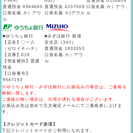
ド549）
002)
普通預金 0130809
普通預金 6944065
普通預金 4237509
口座名義 カ）アウ
口座名義 カ）アウ
口座名義 カ)アウル
ル
ル
■ゆうちょ銀行
■みずほ銀行 新浦
【店名】〇一八
安支店（342）
（ゼロイチハチ）
普通預金 1833353
【店番】018
口座名義 カ）アウ
【預金種別】普通
ル
預金
【口座番号】
9547193
※ゆうちょ銀行・みずほ銀行にお振込みの場合は、ご連絡を
御願い致します。
ご連絡が無い場合は、出荷が遅れる場合がございます。
お振込み先は改めて注文確定メールにてご連絡差し上げま
す。
【クレジットカード決済】
下記クレジットカードがご利用になれます。