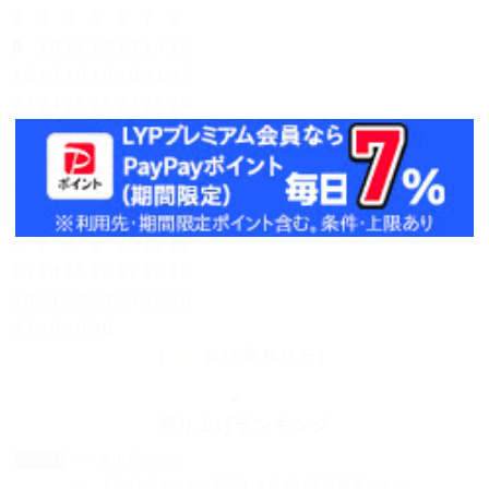
2
3
4
5
6
7
8
9
10
11
12
13
14
15
16
17
18
19
20
21
22
23
24
25
26
27
28
29
30
31
翌月(2026年9月)
日
月
火
水
木
金
土
1
2
3
4
5
6
7
8
9
10
11
12
13
14
15
16
17
18
19
20
21
22
23
24
25
26
27
28
29
30
(
発送業務休日)
売り上げランキング
No.1
ペン尿比重屈折計 ...
【2016年カタログ商品】本商品は医療機器です(一 ...