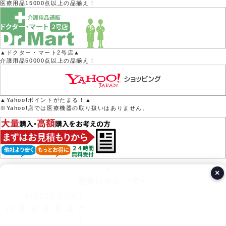
医療用品15000点以上の品揃え！
▲ドクター・マート2号店▲
介護用品50000点以上の品揃え！
▲Yahoo!ポイントがたまる！▲
※Yahoo!店では医療機器の取り扱いはありません。
×
営業日カレンダー
今月(2026年8月)
日
月
火
水
木
金
土
1