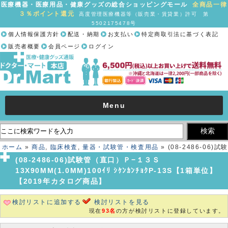
医療機器・医療用品・健康グッズの総合ショッピングモール
全商品一律
３％ポイント還元
高度管理医療機器等（販売業・賃貸業）許可 第
5502175478号
個人情報保護方針
配送・納期
お支払い
特定商取引法に基づく表記
販売者概要
会員ページ
ログイン
Menu
ホーム
»
商品
,
臨床検査
,
量器・試験管・検査用品
» (08-2486-06)試験
管（直口）Ｐ−１３Ｓ 13X90MM(1.0MM)100ｲﾘ ｼｹﾝｶﾝﾁｮｸP-13S【1箱
(08-2486-06)試験管（直口）Ｐ−１３Ｓ
単位】【2019年カタログ商品】
13X90MM(1.0MM)100ｲﾘ ｼｹﾝｶﾝﾁｮｸP-13S【1箱単位】
【2019年カタログ商品】
検討リストに追加する
検討リストを見る
現在
93名
の方が検討リストに登録しています。