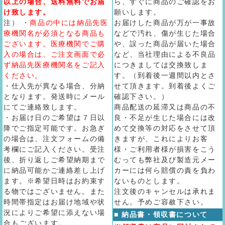
以上の場合、送料無料でお届
ら、すぐに商品のご確認をお
け致します。
願いします。
注） ・
商品の中には納品先医
お届けした商品が万が一事故
療機関名が必須となる商品も
などで汚れ、傷が生じた場合
ございます。医療機関でご購
や、誤った商品が届いた場合
入の場合は、ご注文画面で必
など、当社理由による不良品
ず納品先医療機関名をご記入
につきましては交換致しま
ください。
す。（到着後一週間以内とさ
・仕入先が異なる場合、分納
せて頂きます。到着後よくご
となります。発送時にメール
確認下さい。）
にてご連絡致します。
商品配送の延滞又は商品の不
・お届け日のご希望は７日以
良・不足が生じた場合には改
降でご指定可能です。お急ぎ
めて交換等の対応をさせて頂
の場合は、注文フォームの備
きますが、これによりお客
考欄にご記入ください。受注
様・ご利用者様が損害をこう
後、折り返しご希望納期まで
むっても弊社及び製造元メー
に納品可能かご連絡差し上げ
カーには何ら賠償の責を負わ
ます。※希望日時はお約束す
ないものとします。
る物ではございません。また
注文後のキャンセルは承れま
時間帯指定はお届け地域や状
せん。予めご容赦下さい。
況によりご希望に添えない場
■ 納品書・領収書について
合もございます。