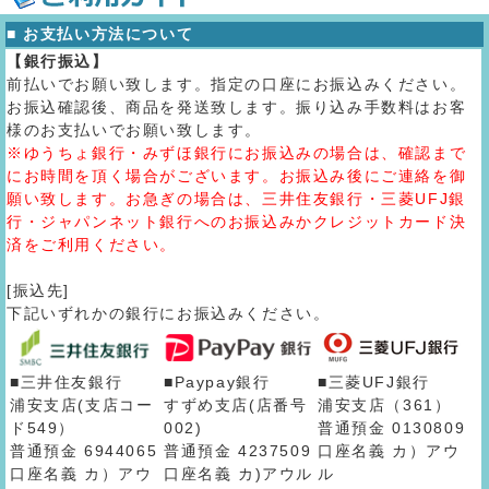
■ お支払い方法について
【銀行振込】
前払いでお願い致します。指定の口座にお振込みください。
お振込確認後、商品を発送致します。振り込み手数料はお客
様のお支払いでお願い致します。
※ゆうちょ銀行・みずほ銀行にお振込みの場合は、確認まで
にお時間を頂く場合がございます。お振込み後にご連絡を御
願い致します。お急ぎの場合は、三井住友銀行・三菱UFJ銀
行・ジャパンネット銀行へのお振込みかクレジットカード決
済をご利用ください。
[振込先]
下記いずれかの銀行にお振込みください。
■三井住友銀行
■Paypay銀行
■三菱UFJ銀行
浦安支店(支店コー
すずめ支店(店番号
浦安支店（361）
ド549）
002)
普通預金 0130809
普通預金 6944065
普通預金 4237509
口座名義 カ）アウ
口座名義 カ）アウ
口座名義 カ)アウル
ル