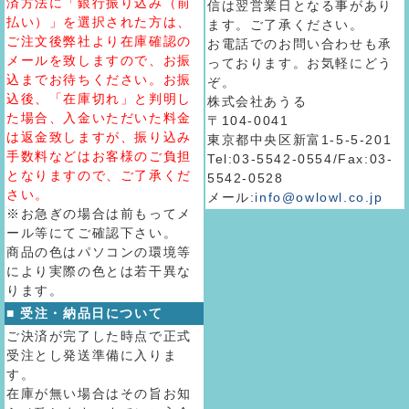
済方法に「銀行振り込み（前
信は翌営業日となる事があり
払い）」を選択された方は、
ます。ご了承ください。
ご注文後弊社より在庫確認の
お電話でのお問い合わせも承
メールを致しますので、お振
っております。お気軽にどう
込までお待ちください。お振
ぞ。
込後、「在庫切れ」と判明し
株式会社あうる
た場合、入金いただいた料金
〒104-0041
は返金致しますが、振り込み
東京都中央区新富1-5-5-201
手数料などはお客様のご負担
Tel:03-5542-0554/Fax:03-
となりますので、ご了承くだ
5542-0528
さい。
メール:
info@owlowl.co.jp
※お急ぎの場合は前もってメ
ール等にてご確認下さい。
商品の色はパソコンの環境等
により実際の色とは若干異な
ります。
■ 受注・納品日について
ご決済が完了した時点で正式
受注とし発送準備に入りま
す。
在庫が無い場合はその旨お知