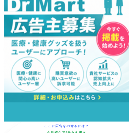
16
17
18
19
20
21
22
23
24
25
26
27
28
29
30
31
翌月(2026年9月)
日
月
火
水
木
金
土
1
2
3
4
5
6
7
8
9
10
11
12
13
14
15
16
17
18
19
20
21
22
23
24
25
26
27
28
29
30
(
発送業務休日)
売り上げランキング
No.1
ペン尿比重屈折計 ...
【2016年カタログ商品】本商品は医療機器です(一 ...
ここに広告をのせるには？
会員紹介で5%永久還元