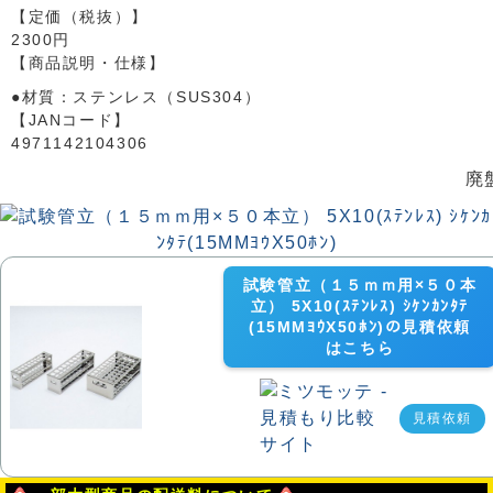
【定価（税抜）】
2300円
【商品説明・仕様】
●材質：ステンレス（SUS304）
【JANコード】
4971142104306
廃
試験管立（１５ｍｍ用×５０本
立） 5X10(ｽﾃﾝﾚｽ) ｼｹﾝｶﾝﾀﾃ
(15MMﾖｳX50ﾎﾝ)の見積依頼
はこちら
見積依頼