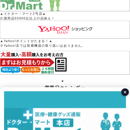
▲ドクター・マート2号店▲
介護用品50000点以上の品揃え！
▲Yahoo!ポイントがたまる！▲
※Yahoo!店では医療機器の取り扱いはありません。
営業日カレンダー
×
今月(2026年8月)
日
月
火
水
木
金
土
1
2
3
4
5
6
7
8
9
10
11
12
13
14
15