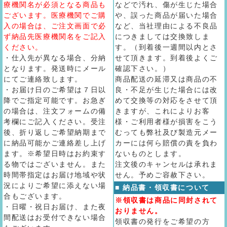
療機関名が必須となる商品も
などで汚れ、傷が生じた場合
ございます。医療機関でご購
や、誤った商品が届いた場合
入の場合は、ご注文画面で必
など、当社理由による不良品
ず納品先医療機関名をご記入
につきましては交換致しま
ください。
す。（到着後一週間以内とさ
・仕入先が異なる場合、分納
せて頂きます。到着後よくご
となります。発送時にメール
確認下さい。）
にてご連絡致します。
商品配送の延滞又は商品の不
・お届け日のご希望は７日以
良・不足が生じた場合には改
降でご指定可能です。お急ぎ
めて交換等の対応をさせて頂
の場合は、注文フォームの備
きますが、これによりお客
考欄にご記入ください。受注
様・ご利用者様が損害をこう
後、折り返しご希望納期まで
むっても弊社及び製造元メー
に納品可能かご連絡差し上げ
カーには何ら賠償の責を負わ
ます。※希望日時はお約束す
ないものとします。
る物ではございません。また
注文後のキャンセルは承れま
時間帯指定はお届け地域や状
せん。予めご容赦下さい。
況によりご希望に添えない場
■ 納品書・領収書について
合もございます。
※領収書は商品に同封されて
・日曜・祝日お届け、また夜
おりません。
間配送はお受付できない場合
領収書の発行をご希望の方