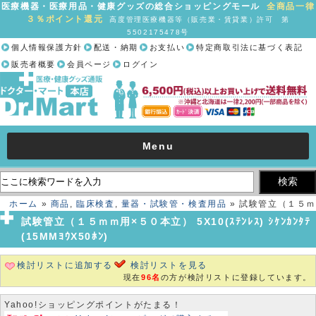
医療機器・医療用品・健康グッズの総合ショッピングモール
全商品一律
３％ポイント還元
高度管理医療機器等（販売業・賃貸業）許可 第
5502175478号
個人情報保護方針
配送・納期
お支払い
特定商取引法に基づく表記
販売者概要
会員ページ
ログイン
Menu
ホーム
»
商品
,
臨床検査
,
量器・試験管・検査用品
» 試験管立（１５ｍ
ｍ用×５０本立） 5X10(ｽﾃﾝﾚｽ) ｼｹﾝｶﾝﾀﾃ(15MMﾖｳX50ﾎﾝ)
試験管立（１５ｍｍ用×５０本立） 5X10(ｽﾃﾝﾚｽ) ｼｹﾝｶﾝﾀﾃ
(15MMﾖｳX50ﾎﾝ)
検討リストに追加する
検討リストを見る
現在
96名
の方が検討リストに登録しています。
Yahoo!ショッピングポイントがたまる！