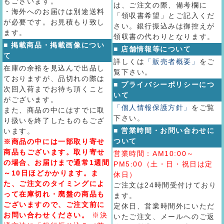
もございます。
は、ご注文の際、備考欄に
・海外へのお届けは別途送料
「領収書希望」とご記入くだ
が必要です。お見積もり致し
さい。銀行振込みは御控えが
ます。
領収書の代わりとなります。
■ 掲載商品・掲載画像につい
■ 店舗情報等について
て
詳しくは
「販売者概要」
をご
在庫の余裕を見込んで出品し
覧下さい。
ておりますが、品切れの際は
■ プライバシーポリシーにつ
次回入荷までお待ち頂くこと
いて
がございます。
「個人情報保護方針」
をご覧
また、商品の中にはすでに取
下さい。
り扱いを終了したものもござ
■ 営業時間・お問い合わせに
います。
ついて
※商品の中には一部取り寄せ
商品もございます。取り寄せ
営業時間：AM10:00～
の場合、お届けまで通常1週間
PM5:00（土・日・祝日は定
～10日ほどかかります。ま
休日）
た、ご注文のタイミングによ
ご注文は24時間受付けており
って在庫切れ・廃盤の商品も
ます。
ございますので、ご注文前に
定休日、営業時間外にいただ
お問い合わせください。
※決
いたご注文、メールへのご返