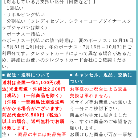
【対応しているお支払い区分（回数など）】
・1回払い
・リボルビング払い
・分割払い（クレディセゾン、シティーコープダイナースク
ラブジャパンは除く）
・ボーナス一括払い
※ボーナス一括払いの該当時期は、夏のボーナス：12月16日
～5月31日ご利用分、冬のボーナス：7月16日～10月31日ご
利用分です。クレジットカードによって異なる場合があるた
め、詳細はお使いのクレジットカード会社にご確認くださ
い。
■ 配送・送料について
■ キャンセル、返品、交換に
ついて
送料は全国一律1,100円(税
込)※北海道・沖縄は2,200円
お客様のご都合による返品・
（税込）（一部商品を除く）
交換は承れません。
（沖縄・一部離島は別途送料
※サイズ等お間違いの無いよ
がかかる場合がございます）
う十分にご検討下さい。
商品代金が6,500円（税込）
商品がお手元に届きました
以上の場合、送料無料でお届
ら、すぐに商品のご確認をお
け致します。
願いします。
注） ・
商品の中には納品先医
お届けした商品が万が一事故