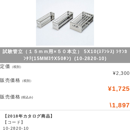
試験管立（１５ｍｍ用×５０本立） 5X10(ｽﾃﾝﾚｽ) ｼｹﾝｶ
ﾝﾀﾃ(15MMﾖｳX50ﾎﾝ) (10-2820-10)
定価
（税別）
¥2,300
販売価格
（税別）
¥1,725
販売価格
(税込み)
\1,897
【2018年カタログ商品】
【コード】
10-2820-10