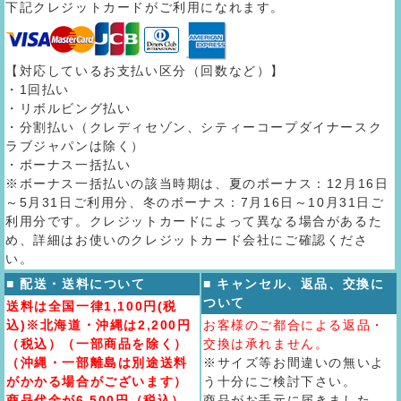
下記クレジットカードがご利用になれます。
【対応しているお支払い区分（回数など）】
・1回払い
・リボルビング払い
・分割払い（クレディセゾン、シティーコープダイナースク
ラブジャパンは除く）
・ボーナス一括払い
※ボーナス一括払いの該当時期は、夏のボーナス：12月16日
～5月31日ご利用分、冬のボーナス：7月16日～10月31日ご
利用分です。クレジットカードによって異なる場合があるた
め、詳細はお使いのクレジットカード会社にご確認くださ
い。
■ 配送・送料について
■ キャンセル、返品、交換に
ついて
送料は全国一律1,100円(税
込)※北海道・沖縄は2,200円
お客様のご都合による返品・
（税込）（一部商品を除く）
交換は承れません。
（沖縄・一部離島は別途送料
※サイズ等お間違いの無いよ
がかかる場合がございます）
う十分にご検討下さい。
商品代金が6,500円（税込）
商品がお手元に届きました