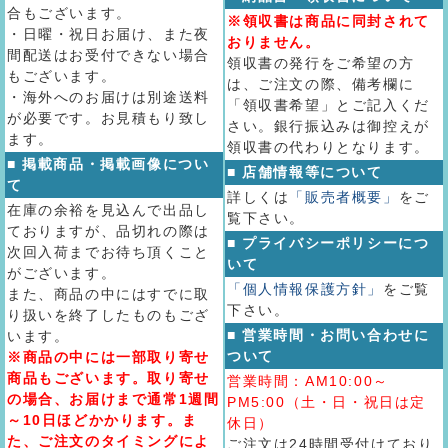
合もございます。
※領収書は商品に同封されて
・日曜・祝日お届け、また夜
おりません。
間配送はお受付できない場合
領収書の発行をご希望の方
もございます。
は、ご注文の際、備考欄に
・海外へのお届けは別途送料
「領収書希望」とご記入くだ
が必要です。お見積もり致し
さい。銀行振込みは御控えが
ます。
領収書の代わりとなります。
■ 掲載商品・掲載画像につい
■ 店舗情報等について
て
詳しくは
「販売者概要」
をご
在庫の余裕を見込んで出品し
覧下さい。
ておりますが、品切れの際は
■ プライバシーポリシーにつ
次回入荷までお待ち頂くこと
いて
がございます。
「個人情報保護方針」
をご覧
また、商品の中にはすでに取
下さい。
り扱いを終了したものもござ
■ 営業時間・お問い合わせに
います。
ついて
※商品の中には一部取り寄せ
商品もございます。取り寄せ
営業時間：AM10:00～
の場合、お届けまで通常1週間
PM5:00（土・日・祝日は定
～10日ほどかかります。ま
休日）
た、ご注文のタイミングによ
ご注文は24時間受付けており