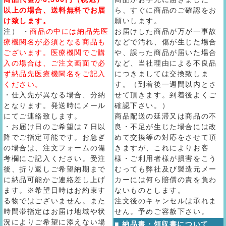
以上の場合、送料無料でお届
ら、すぐに商品のご確認をお
け致します。
願いします。
注） ・
商品の中には納品先医
お届けした商品が万が一事故
療機関名が必須となる商品も
などで汚れ、傷が生じた場合
ございます。医療機関でご購
や、誤った商品が届いた場合
入の場合は、ご注文画面で必
など、当社理由による不良品
ず納品先医療機関名をご記入
につきましては交換致しま
ください。
す。（到着後一週間以内とさ
・仕入先が異なる場合、分納
せて頂きます。到着後よくご
となります。発送時にメール
確認下さい。）
にてご連絡致します。
商品配送の延滞又は商品の不
・お届け日のご希望は７日以
良・不足が生じた場合には改
降でご指定可能です。お急ぎ
めて交換等の対応をさせて頂
の場合は、注文フォームの備
きますが、これによりお客
考欄にご記入ください。受注
様・ご利用者様が損害をこう
後、折り返しご希望納期まで
むっても弊社及び製造元メー
に納品可能かご連絡差し上げ
カーには何ら賠償の責を負わ
ます。※希望日時はお約束す
ないものとします。
る物ではございません。また
注文後のキャンセルは承れま
時間帯指定はお届け地域や状
せん。予めご容赦下さい。
況によりご希望に添えない場
■ 納品書・領収書について