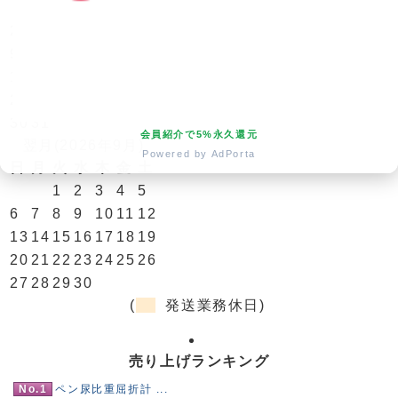
1
2
3
4
5
6
7
8
9
10
11
12
13
14
15
16
17
18
19
20
21
22
23
24
25
26
27
28
29
30
31
会員紹介で5%永久還元
翌月(2026年9月)
Powered by AdPorta
日
月
火
水
木
金
土
1
2
3
4
5
6
7
8
9
10
11
12
13
14
15
16
17
18
19
20
21
22
23
24
25
26
27
28
29
30
(
発送業務休日)
売り上げランキング
No.1
ペン尿比重屈折計 ...