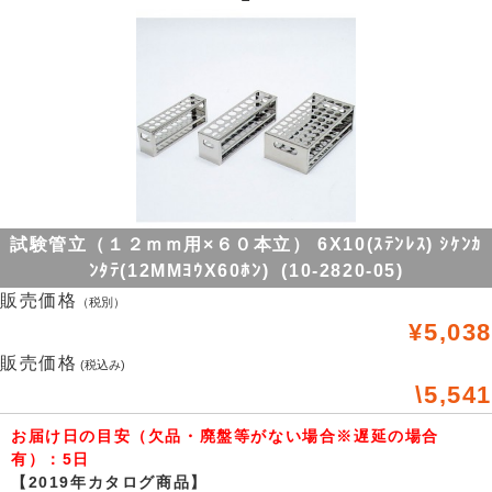
試験管立（１２ｍｍ用×６０本立） 6X10(ｽﾃﾝﾚｽ) ｼｹﾝｶ
ﾝﾀﾃ(12MMﾖｳX60ﾎﾝ) (10-2820-05)
販売価格
（税別）
¥5,038
販売価格
(税込み)
\5,541
お届け日の目安（欠品・廃盤等がない場合※遅延の場合
有）：5日
【2019年カタログ商品】