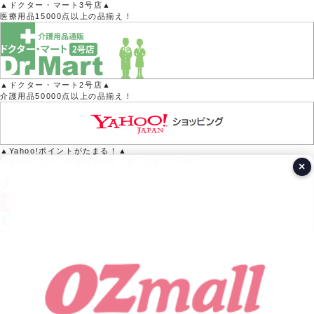
▲ドクター・マート3号店▲
医療用品15000点以上の品揃え！
▲ドクター・マート2号店▲
介護用品50000点以上の品揃え！
▲Yahoo!ポイントがたまる！▲
※Yahoo!店では医療機器の取り扱いはありません。
×
営業日カレンダー
今月(2026年8月)
日
月
火
水
木
金
土