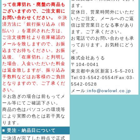
って在庫切れ・廃盤の商品も
ます。
ございますので、ご注文前に
定休日、営業時間外にいただ
お問い合わせください。
※決
いたご注文、メールへのご返
済方法に「銀行振り込み（前
信は翌営業日となる事があり
払い）」を選択された方は、
ます。ご了承ください。
ご注文後弊社より在庫確認の
お電話でのお問い合わせも承
メールを致しますので、お振
っております。お気軽にどう
込までお待ちください。お振
ぞ。
込後、「在庫切れ」と判明し
株式会社あうる
た場合、入金いただいた料金
〒104-0041
は返金致しますが、振り込み
東京都中央区新富1-5-5-201
手数料などはお客様のご負担
Tel:03-5542-0554/Fax:03-
となりますので、ご了承くだ
5542-0528
さい。
メール:
info@owlowl.co.jp
※お急ぎの場合は前もってメ
ール等にてご確認下さい。
商品の色はパソコンの環境等
により実際の色とは若干異な
ります。
■ 受注・納品日について
ご決済が完了した時点で正式