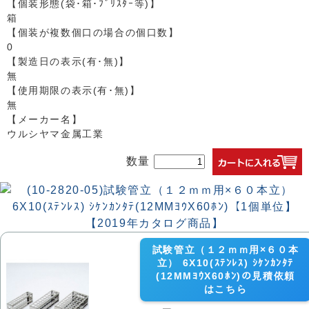
【個装形態(袋･箱･ﾌﾞﾘｽﾀｰ等)】
箱
【個装が複数個口の場合の個口数】
0
【製造日の表示(有･無)】
無
【使用期限の表示(有･無)】
無
【メーカー名】
ウルシヤマ金属工業
数量
試験管立（１２ｍｍ用×６０本
立） 6X10(ｽﾃﾝﾚｽ) ｼｹﾝｶﾝﾀﾃ
(12MMﾖｳX60ﾎﾝ)の見積依頼
はこちら