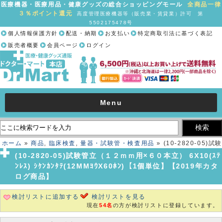
医療機器・医療用品・健康グッズの総合ショッピングモール
全商品一律
３％ポイント還元
高度管理医療機器等（販売業・賃貸業）許可 第
5502175478号
個人情報保護方針
配送・納期
お支払い
特定商取引法に基づく表記
販売者概要
会員ページ
ログイン
Menu
ホーム
»
商品
,
臨床検査
,
量器・試験管・検査用品
» (10-2820-05)試験
管立（１２ｍｍ用×６０本立） 6X10(ｽﾃﾝﾚｽ) ｼｹﾝｶﾝﾀﾃ(12MMﾖｳX60ﾎﾝ)
(10-2820-05)試験管立（１２ｍｍ用×６０本立） 6X10(ｽﾃ
【1個単位】【2019年カタログ商品】
ﾝﾚｽ) ｼｹﾝｶﾝﾀﾃ(12MMﾖｳX60ﾎﾝ)【1個単位】【2019年カタ
ログ商品】
検討リストに追加する
検討リストを見る
現在
54名
の方が検討リストに登録しています。