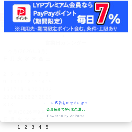
※Yahoo!店では医療機器の取り扱いはありません。
営業日カレンダー
今月(2026年8月)
日
月
火
水
木
金
土
1
2
3
4
5
6
7
8
9
10
11
12
13
14
15
16
17
18
19
20
21
22
23
24
25
26
27
28
29
ここに広告をのせるには？
30
31
会員紹介で5%永久還元
翌月(2026年9月)
Powered by AdPorta
日
月
火
水
木
金
土
1
2
3
4
5