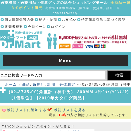
医療機器・医療用品・健康グッズの総合ショッピングモール
全商品一律
３％ポイント還元
高度管理医療機器等（販売業・賃貸業）許可 第
5502175478号
個人情報保護方針
配送・納期
お支払い
特定商取引法に基づく表記
販売者概要
会員ページ
ログイン
Menu
ホーム
»
商品
,
角度計
,
計測・身体測定
» (02-3735-00)角度計（神中
氏） 300MM ｶｸﾄﾞｹｲ(ｼﾞﾝﾅｶｼ)【1個単位】【2019年カタログ商品】
(02-3735-00)角度計（神中氏） 300MM ｶｸﾄﾞｹｲ(ｼﾞﾝﾅｶｼ)
【1個単位】【2019年カタログ商品】
検討リストに追加する
検討リストを見る
現在
113名
の方が検討リストに登録しています。
Yahoo!ショッピングポイントがたまる！