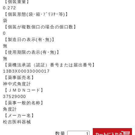
【個装重量】
0.272
【個装形態(袋･箱･ﾌﾞﾘｽﾀｰ等)】
袋
【個装が複数個口の場合の個口数】
0
【製造日の表示(有･無)】
無
【使用期限の表示(有･無)】
無
【薬機法承認（認証）番号または届出番号】
13B3X00033000017
【薬事販売名】
神中式角度計
【ＪＭＤＮコード】
37529000
【薬事一般的名称】
角度計
【メーカー名】
松吉医科器械
数量