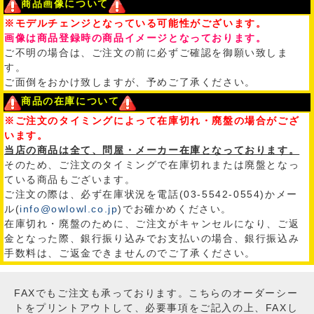
商品画像について
※モデルチェンジとなっている可能性がございます。
画像は商品登録時の商品イメージとなっております。
ご不明の場合は、ご注文の前に必ずご確認を御願い致しま
す。
ご面倒をおかけ致しますが、予めご了承ください。
商品の在庫について
※ご注文のタイミングによって在庫切れ・廃盤の場合がござ
います。
当店の商品は全て、問屋・メーカー在庫となっております。
そのため、ご注文のタイミングで在庫切れまたは廃盤となっ
ている商品もございます。
ご注文の際は、必ず在庫状況を電話(03-5542-0554)かメー
ル(
info@owlowl.co.jp
)でお確かめください。
在庫切れ・廃盤のために、ご注文がキャンセルになり、ご返
金となった際、銀行振り込みでお支払いの場合、銀行振込み
手数料は、ご返金できませんのでご了承ください。
FAXでもご注文も承っております。こちらのオーダーシー
トをプリントアウトして、必要事項をご記入の上、FAXし