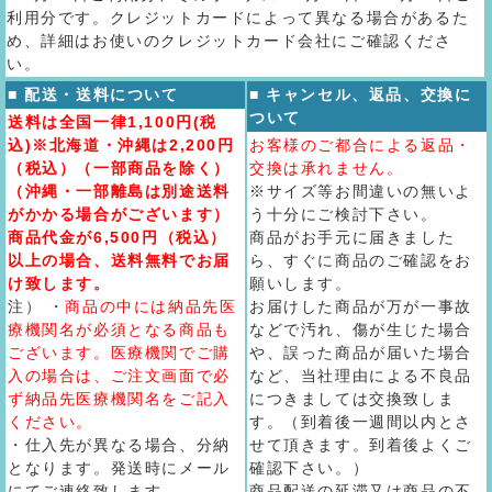
利用分です。クレジットカードによって異なる場合があるた
め、詳細はお使いのクレジットカード会社にご確認くださ
い。
■ 配送・送料について
■ キャンセル、返品、交換に
ついて
送料は全国一律1,100円(税
込)※北海道・沖縄は2,200円
お客様のご都合による返品・
（税込）（一部商品を除く）
交換は承れません。
（沖縄・一部離島は別途送料
※サイズ等お間違いの無いよ
がかかる場合がございます）
う十分にご検討下さい。
商品代金が6,500円（税込）
商品がお手元に届きました
以上の場合、送料無料でお届
ら、すぐに商品のご確認をお
け致します。
願いします。
注） ・
商品の中には納品先医
お届けした商品が万が一事故
療機関名が必須となる商品も
などで汚れ、傷が生じた場合
ございます。医療機関でご購
や、誤った商品が届いた場合
入の場合は、ご注文画面で必
など、当社理由による不良品
ず納品先医療機関名をご記入
につきましては交換致しま
ください。
す。（到着後一週間以内とさ
・仕入先が異なる場合、分納
せて頂きます。到着後よくご
となります。発送時にメール
確認下さい。）
にてご連絡致します。
商品配送の延滞又は商品の不