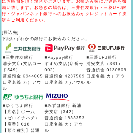
にお時間を頂く場合がございます。お振込み後にご連絡を御
願い致します。お急ぎの場合は、三井住友銀行・三菱UFJ銀
行・ジャパンネット銀行へのお振込みかクレジットカード決
済をご利用ください。
[振込先]
下記いずれかの銀行にお振込みください。
■三井住友銀行
■Paypay銀行
■三菱UFJ銀行
浦安支店(支店コー
すずめ支店(店番号
浦安支店（361）
ド549）
002)
普通預金 0130809
普通預金 6944065
普通預金 4237509
口座名義 カ）アウ
口座名義 カ）アウ
口座名義 カ)アウル
ル
ル
■ゆうちょ銀行
■みずほ銀行 新浦
【店名】〇一八
安支店（342）
（ゼロイチハチ）
普通預金 1833353
【店番】018
口座名義 カ）アウ
【預金種別】普通
ル