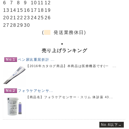
6
7
8
9
10
11
12
13
14
15
16
17
18
19
20
21
22
23
24
25
26
27
28
29
30
(
発送業務休日)
売り上げランキング
No.1
ペン尿比重屈折計 ...
【2016年カタログ商品】本商品は医療機器です(一 ...
No.2
フォラケアセンサ...
【商品名】フォラケアセンサー・スリム 体診薬 43...
No.6以下→