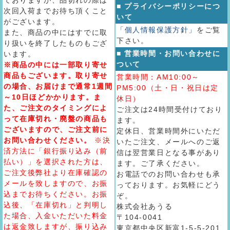
ておりますが、品切れの際は
■ プライバシーポリシーにつ
次回入荷までお待ち頂くこと
いて
がございます。
「個人情報保護方針」
をご覧
また、商品の中にはすでに取
下さい。
り扱いを終了したものもござ
■ 営業時間・お問い合わせに
います。
ついて
※商品の中には一部取り寄せ
商品もございます。取り寄せ
営業時間：AM10:00～
の場合、お届けまで通常1週間
PM5:00（土・日・祝日は定
～10日ほどかかります。ま
休日）
た、ご注文のタイミングによ
ご注文は24時間受付けており
って在庫切れ・廃盤の商品も
ます。
ございますので、ご注文前に
定休日、営業時間外にいただ
お問い合わせください。
※決
いたご注文、メールへのご返
済方法に「銀行振り込み（前
信は翌営業日となる事があり
払い）」を選択された方は、
ます。ご了承ください。
ご注文後弊社より在庫確認の
お電話でのお問い合わせも承
メールを致しますので、お振
っております。お気軽にどう
込までお待ちください。お振
ぞ。
込後、「在庫切れ」と判明し
株式会社あうる
た場合、入金いただいた料金
〒104-0041
は返金致しますが、振り込み
東京都中央区新富1-5-5-201