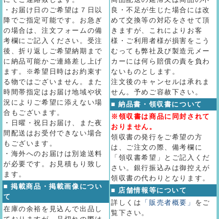
・お届け日のご希望は７日以
良・不足が生じた場合には改
降でご指定可能です。お急ぎ
めて交換等の対応をさせて頂
の場合は、注文フォームの備
きますが、これによりお客
考欄にご記入ください。受注
様・ご利用者様が損害をこう
後、折り返しご希望納期まで
むっても弊社及び製造元メー
に納品可能かご連絡差し上げ
カーには何ら賠償の責を負わ
ます。※希望日時はお約束す
ないものとします。
る物ではございません。また
注文後のキャンセルは承れま
時間帯指定はお届け地域や状
せん。予めご容赦下さい。
況によりご希望に添えない場
■ 納品書・領収書について
合もございます。
※領収書は商品に同封されて
・日曜・祝日お届け、また夜
おりません。
間配送はお受付できない場合
領収書の発行をご希望の方
もございます。
は、ご注文の際、備考欄に
・海外へのお届けは別途送料
「領収書希望」とご記入くだ
が必要です。お見積もり致し
さい。銀行振込みは御控えが
ます。
領収書の代わりとなります。
■ 掲載商品・掲載画像につい
■ 店舗情報等について
て
詳しくは
「販売者概要」
をご
在庫の余裕を見込んで出品し
覧下さい。