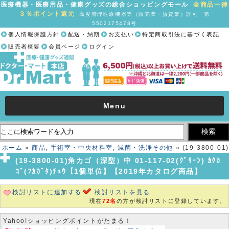
医療機器・医療用品・健康グッズの総合ショッピングモール
全商品一律
３％ポイント還元
高度管理医療機器等（販売業・賃貸業）許可 第
5502175478号
個人情報保護方針
配送・納期
お支払い
特定商取引法に基づく表記
販売者概要
会員ページ
ログイン
Menu
ホーム
»
商品
,
手術室・中央材料室
,
減菌・洗浄その他
» (19-3800-01)
角カゴ（深型）中 01-117-02(ｸﾞﾘｰﾝ) ｶｸｶｺﾞ(ﾌｶｶﾞﾀ)ﾁｭｳ【1個単位】
(19-3800-01)角カゴ（深型）中 01-117-02(ｸﾞﾘｰﾝ) ｶｸｶ
【2019年カタログ商品】
ｺﾞ(ﾌｶｶﾞﾀ)ﾁｭｳ【1個単位】【2019年カタログ商品】
検討リストに追加する
検討リストを見る
現在
72名
の方が検討リストに登録しています。
Yahoo!ショッピングポイントがたまる！