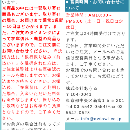
■ 営業時間・お問い合わせに
います。
ついて
※商品の中には一部取り寄せ
商品もございます。取り寄せ
営業時間：AM10:00～
の場合、お届けまで通常1週間
PM5:00（土・日・祝日は定
～10日ほどかかります。ま
休日）
た、ご注文のタイミングによ
ご注文は24時間受付けており
って在庫切れ・廃盤の商品も
ます。
ございますので、ご注文前に
定休日、営業時間外にいただ
お問い合わせください。
※決
いたご注文、メールへのご返
済方法に「銀行振り込み（前
信は翌営業日となる事があり
払い）」を選択された方は、
ます。ご了承ください。
ご注文後弊社より在庫確認の
お電話でのお問い合わせも承
メールを致しますので、お振
っております。お気軽にどう
込までお待ちください。お振
ぞ。
込後、「在庫切れ」と判明し
株式会社あうる
た場合、入金いただいた料金
〒104-0041
は返金致しますが、振り込み
東京都中央区新富1-5-5-201
手数料などはお客様のご負担
Tel:03-5542-0554/Fax:03-
となりますので、ご了承くだ
5542-0528
さい。
メール:
info@owlowl.co.jp
※お急ぎの場合は前もってメ