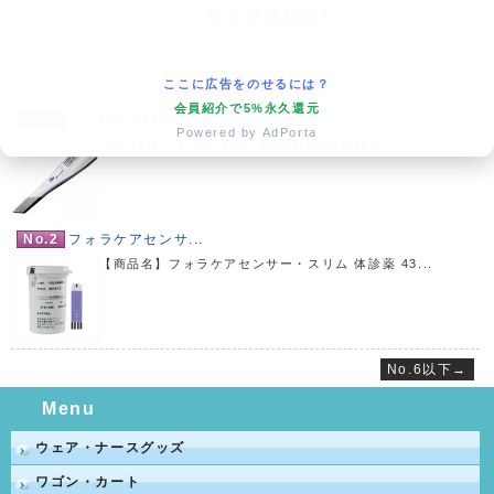
(
発送業務休日)
売り上げランキング
ここに広告をのせるには？
会員紹介で5%永久還元
No.1
ペン尿比重屈折計 ...
Powered by AdPorta
【2016年カタログ商品】本商品は医療機器です(一 ...
No.2
フォラケアセンサ...
【商品名】フォラケアセンサー・スリム 体診薬 43...
No.6以下→
Menu
ウェア・ナースグッズ
ワゴン・カート