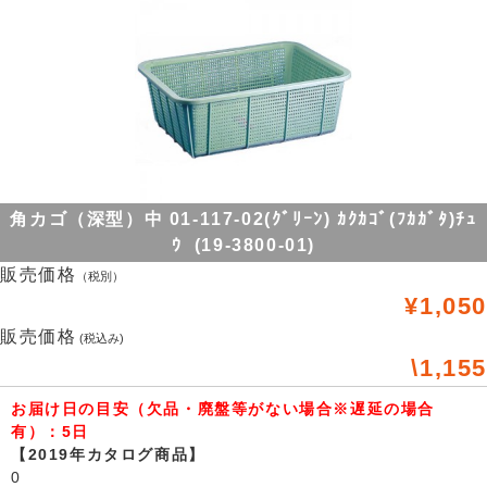
角カゴ（深型）中 01-117-02(ｸﾞﾘｰﾝ) ｶｸｶｺﾞ(ﾌｶｶﾞﾀ)ﾁｭ
ｳ (19-3800-01)
販売価格
（税別）
¥1,050
販売価格
(税込み)
\1,155
お届け日の目安（欠品・廃盤等がない場合※遅延の場合
有）：5日
【2019年カタログ商品】
0