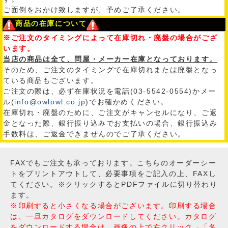
ご面倒をおかけ致しますが、予めご了承ください。
商品の在庫について
※ご注文のタイミングによって在庫切れ・廃盤の場合がござ
います。
当店の商品は全て、問屋・メーカー在庫となっております。
そのため、ご注文のタイミングで在庫切れまたは廃盤となっ
ている商品もございます。
ご注文の際は、必ず在庫状況を電話(03-5542-0554)かメー
ル(
info@owlowl.co.jp
)でお確かめください。
在庫切れ・廃盤のために、ご注文がキャンセルになり、ご返
金となった際、銀行振り込みでお支払いの場合、銀行振込み
手数料は、ご返金できませんのでご了承ください。
FAXでもご注文も承っております。こちらのオーダーシー
トをプリントアウトして、必要事項をご記入の上、FAXし
てください。※クリックするとPDFファイルに切り替わり
ます。
※印刷すると小さくなる場合がございます。印刷する場合
は、一旦カタログをダウンロードしてください。カタログ
をダウンロードする場合は、画像の上で右クリック→「名