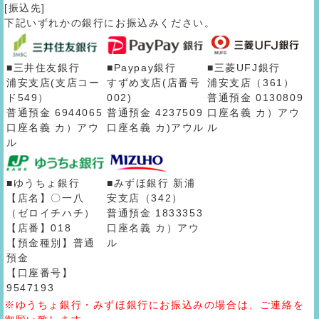
[振込先]
下記いずれかの銀行にお振込みください。
■三井住友銀行
■Paypay銀行
■三菱UFJ銀行
浦安支店(支店コー
すずめ支店(店番号
浦安支店（361）
ド549）
002)
普通預金 0130809
普通預金 6944065
普通預金 4237509
口座名義 カ）アウ
口座名義 カ）アウ
口座名義 カ)アウル
ル
ル
■ゆうちょ銀行
■みずほ銀行 新浦
【店名】〇一八
安支店（342）
（ゼロイチハチ）
普通預金 1833353
【店番】018
口座名義 カ）アウ
【預金種別】普通
ル
預金
【口座番号】
9547193
※ゆうちょ銀行・みずほ銀行にお振込みの場合は、ご連絡を