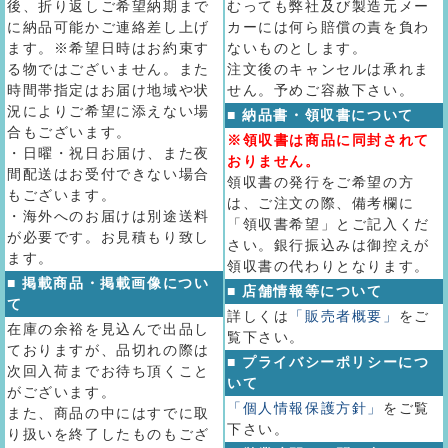
後、折り返しご希望納期まで
むっても弊社及び製造元メー
に納品可能かご連絡差し上げ
カーには何ら賠償の責を負わ
ます。※希望日時はお約束す
ないものとします。
る物ではございません。また
注文後のキャンセルは承れま
時間帯指定はお届け地域や状
せん。予めご容赦下さい。
況によりご希望に添えない場
■ 納品書・領収書について
合もございます。
※領収書は商品に同封されて
・日曜・祝日お届け、また夜
おりません。
間配送はお受付できない場合
領収書の発行をご希望の方
もございます。
は、ご注文の際、備考欄に
・海外へのお届けは別途送料
「領収書希望」とご記入くだ
が必要です。お見積もり致し
さい。銀行振込みは御控えが
ます。
領収書の代わりとなります。
■ 掲載商品・掲載画像につい
■ 店舗情報等について
て
詳しくは
「販売者概要」
をご
在庫の余裕を見込んで出品し
覧下さい。
ておりますが、品切れの際は
■ プライバシーポリシーにつ
次回入荷までお待ち頂くこと
いて
がございます。
「個人情報保護方針」
をご覧
また、商品の中にはすでに取
下さい。
り扱いを終了したものもござ