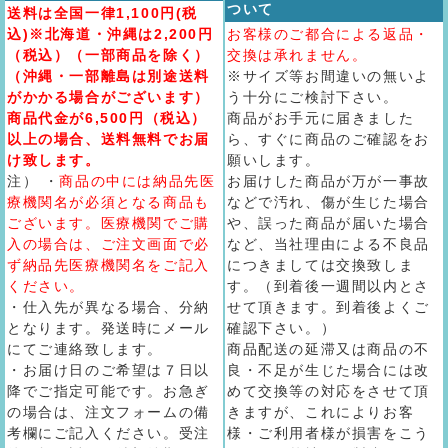
ついて
送料は全国一律1,100円(税
込)※北海道・沖縄は2,200円
お客様のご都合による返品・
（税込）（一部商品を除く）
交換は承れません。
（沖縄・一部離島は別途送料
※サイズ等お間違いの無いよ
がかかる場合がございます）
う十分にご検討下さい。
商品代金が6,500円（税込）
商品がお手元に届きました
以上の場合、送料無料でお届
ら、すぐに商品のご確認をお
け致します。
願いします。
注） ・
商品の中には納品先医
お届けした商品が万が一事故
療機関名が必須となる商品も
などで汚れ、傷が生じた場合
ございます。医療機関でご購
や、誤った商品が届いた場合
入の場合は、ご注文画面で必
など、当社理由による不良品
ず納品先医療機関名をご記入
につきましては交換致しま
ください。
す。（到着後一週間以内とさ
・仕入先が異なる場合、分納
せて頂きます。到着後よくご
となります。発送時にメール
確認下さい。）
にてご連絡致します。
商品配送の延滞又は商品の不
・お届け日のご希望は７日以
良・不足が生じた場合には改
降でご指定可能です。お急ぎ
めて交換等の対応をさせて頂
の場合は、注文フォームの備
きますが、これによりお客
考欄にご記入ください。受注
様・ご利用者様が損害をこう