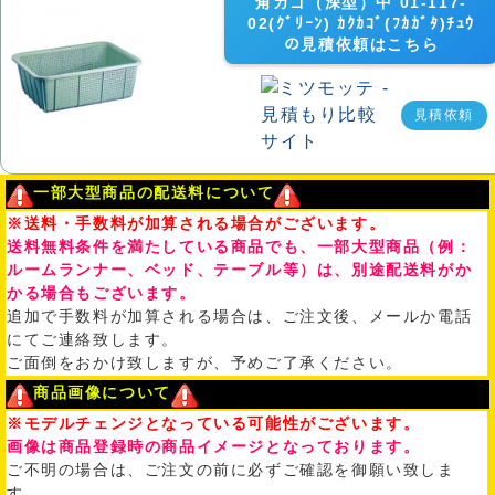
角カゴ（深型）中 01-117-
02(ｸﾞﾘｰﾝ) ｶｸｶｺﾞ(ﾌｶｶﾞﾀ)ﾁｭｳ
の見積依頼はこちら
見積依頼
一部大型商品の配送料について
※送料・手数料が加算される場合がございます。
送料無料条件を満たしている商品でも、一部大型商品（例：
ルームランナー、ベッド、テーブル等）は、別途配送料がか
かる場合もございます。
追加で手数料が加算される場合は、ご注文後、メールか電話
にてご連絡致します。
ご面倒をおかけ致しますが、予めご了承ください。
商品画像について
※モデルチェンジとなっている可能性がございます。
画像は商品登録時の商品イメージとなっております。
ご不明の場合は、ご注文の前に必ずご確認を御願い致しま
す。