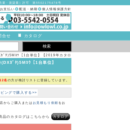
業・賃貸業）許可 第5502175478号
お支払い
配送・納期
個人情報保護方針
問合せ
カタログ
DXｶﾞﾀ)5Mﾖｳ【1台単位】【2019年カタロ
グ商品】
ｷ(DXｶﾞﾀ)5Mﾖｳ【1台単位】
12名
の方が検討リストに登録しています。
ョッピングで購入する>>
本店からご購入または
お見積もり依頼
をお
商品のカタログはこちらから
カタログ