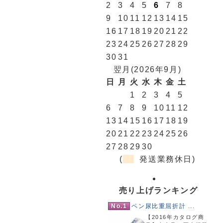
2
3
4
5
6
7
8
9
10
11
12
13
14
15
16
17
18
19
20
21
22
23
24
25
26
27
28
29
30
31
翌月(2026年9月)
日
月
火
水
木
金
土
1
2
3
4
5
6
7
8
9
10
11
12
13
14
15
16
17
18
19
20
21
22
23
24
25
26
27
28
29
30
(
発送業務休日)
売り上げランキング
No.1
ペン尿比重屈折計 ...
【2016年カタログ商