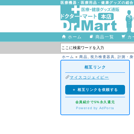
医療機器・医療用品・健康グッズの総
ホーム
商品一覧
カ
ホーム
»
商品
,
視力検査器具
,
計測・身
相互リンク
マイスコジェイピー
＋ 相互リンクを依頼する
会員紹介で5%永久還元
Powered by AdPorta