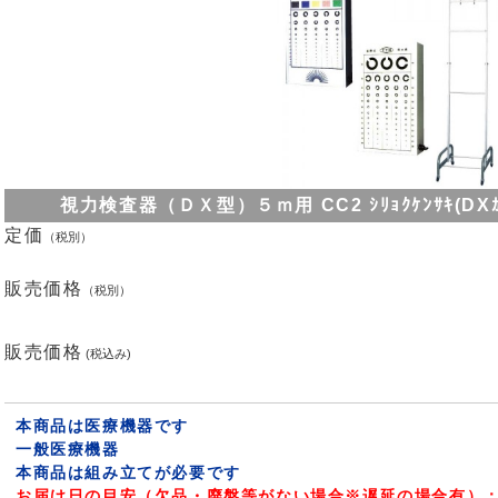
視力検査器（ＤＸ型）５ｍ用 CC2 ｼﾘｮｸｹﾝｻｷ(DXｶﾞﾀ)
定価
（税別）
販売価格
（税別）
販売価格
(税込み)
本商品は医療機器です
一般医療機器
本商品は組み立てが必要です
お届け日の目安（欠品・廃盤等がない場合※遅延の場合有）：