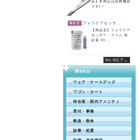
品】本商品は医療機器
です(一 ...
No.2
フォラケアセンサ...
【商品名】フォラケア
センサー・スリム 体
診薬 43...
No.6以下→
Menu
ウェア・ナースグッズ
ワゴン・カート
待合室・院内アメニティ
受付・事務
救急・救命
診察・処置