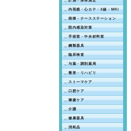
計測・身体測定
内視鏡・心カテ・X線・MRI
病棟・ナースステーション
院内感染対策
手術室・中央材料室
鋼製器具
臨床検査
与薬・調剤薬局
整形・リハビリ
ストーマケア
口腔ケア
褥瘡ケア
介護
健康器具
消耗品