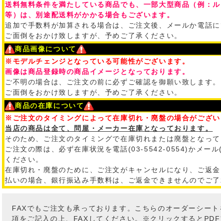
送料無料条件を満たしている商品でも、一部大型商品（例：ル
等）は、別途配送料がかかる場合もございます。
追加で手数料が加算される場合は、ご注文後、メールか電話に
ご面倒をおかけ致しますが、予めご了承ください。
商品画像について
※モデルチェンジとなっている可能性がございます。
画像は商品登録時の商品イメージとなっております。
ご不明の場合は、ご注文の前に必ずご確認を御願い致します。
ご面倒をおかけ致しますが、予めご了承ください。
商品の在庫について
※ご注文のタイミングによって在庫切れ・廃盤の場合がござい
当店の商品は全て、問屋・メーカー在庫となっております。
そのため、ご注文のタイミングで在庫切れまたは廃盤となって
ご注文の際は、必ず在庫状況を電話(03-5542-0554)かメール
ください。
在庫切れ・廃盤のために、ご注文がキャンセルになり、ご返金
払いの場合、銀行振込み手数料は、ご返金できませんのでご了
FAXでもご注文も承っております。こちらのオーダーシー
項をご記入の上、FAXしてください。※クリックするとPD