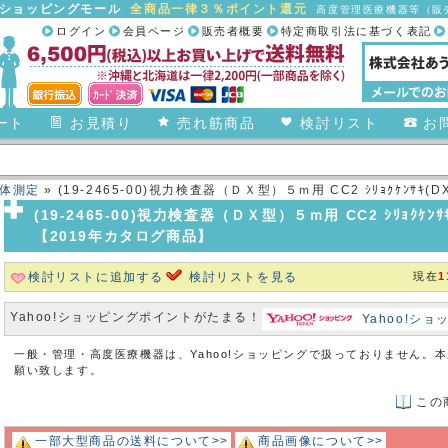
合ショッピングモール
全商品一律３％ポイント還元
高度管理医療機器等（販売
ログイン
会員ページ
販売者概要
特定商取引法に基づく表記
ート
お見積り
売れ筋商品
検討リスト
お
体測定
» (19-2465-00)視力検査器（ＤＸ型）５ｍ用 CC2 ｼﾘｮｸｹﾝｻｷ(
(19-2465-00)視力検査器（ＤＸ型）５ｍ用 CC2 ｼﾘｮｸｹﾝｻ
【2019年カタログ商品】
検討リストに追加する
検討リストを見る
現在
1
Yahoo!ショッピングポイントがたまる！
Yahoo!シ
一般・管理・高度医療機器は、Yahoo!ショッピングで扱っておりません。
願い致します。
この
一部大型商品の送料について>>
商品画像について>>