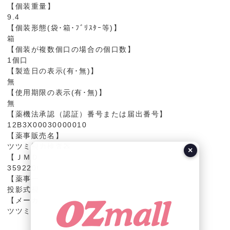
【個装重量】
9.4
【個装形態(袋･箱･ﾌﾞﾘｽﾀｰ等)】
箱
【個装が複数個口の場合の個口数】
1個口
【製造日の表示(有･無)】
無
【使用期限の表示(有･無)】
無
【薬機法承認（認証）番号または届出番号】
12B3X00030000010
【薬事販売名】
ツツミ視力検査器
×
【ＪＭＤＮコード】
35922000
【薬事一般的名称】
投影式視力検査装置
【メーカー名】
ツツミ