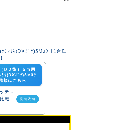
（ＤＸ型）５ｍ用
ﾝｻｷ(DXｶﾞﾀ)5Mﾖｳ
依頼はこちら
見積依頼