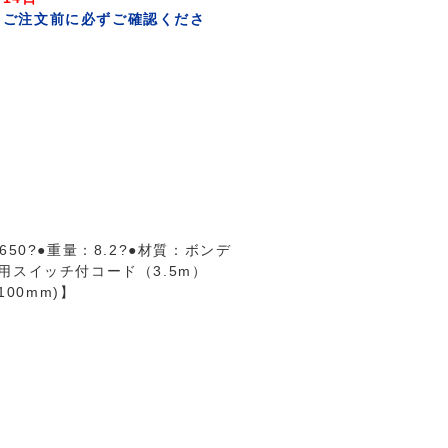
。ご注文前に必ずご確認くださ
650?●重量：8.2?●材質：ボンデ
専用スイッチ付コード（3.5m）
00mm)】