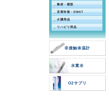
教材・模型
災害対策・DMAT
介護用品
リハビリ用品
非接触体温計
水素水
O2サプリ