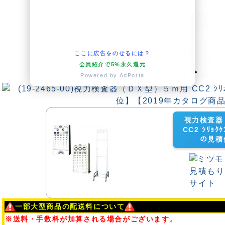
ここに広告をのせるには？
会員紹介で5%永久還元
Powered by AdPorta
視力検査器
CC2 ｼﾘｮｸｹ
の見積
一部大型商品の配送料について
※送料・手数料が加算される場合がございます。