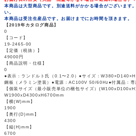
本商品は大型商品です。別途送料がかかる場合がございます
い。
本商品は受注生産品です。お届けまでにお時間を頂きます。
【2019年カタログ商品】
0
【コード】
19-2465-00
【定価（税抜）】
49000円
【商品説明・仕様】
0
●表示：ランドルト氏（0.1〜2.0）●サイズ：W380×D140×H
鋼板（メラミン塗装）●電源：AC100V 50/60Hz●付属品：
【個装サイズ（最小販売単位の梱包サイズ）(W100xD100xH1
W1900xD4300xH6700mm
【横(W)mm】
1900
【奥行(D)mm】
4300
【縦(H)mm】
6700