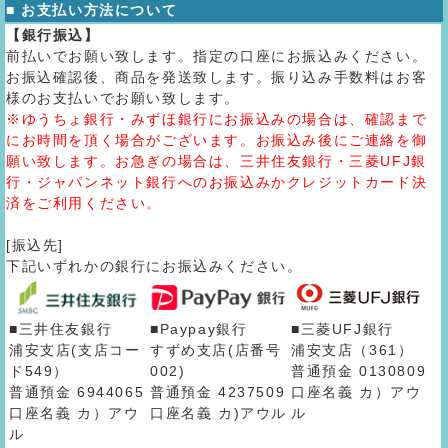
■ お支払い方法について
【銀行振込】
前払いでお願い致します。指定の口座にお振込みください。
お振込確認後、商品を発送致します。振り込み手数料はお客
様のお支払いでお願い致します。
※ゆうちょ銀行・みずほ銀行にお振込みの場合は、確認まで
にお時間を頂く場合がございます。お振込み後にご連絡を御
願い致します。お急ぎの場合は、三井住友銀行・三菱UFJ銀
行・ジャパンネット銀行へのお振込みかクレジットカード決
済をご利用ください。
[振込先]
下記いずれかの銀行にお振込みください。
■三井住友銀行
■Paypay銀行
■三菱UFJ銀行
浦安支店(支店コー
すずめ支店(店番号
浦安支店（361）
ド549）
002)
普通預金 0130809
普通預金 6944065
普通預金 4237509
口座名義 カ）アウ
口座名義 カ）アウ
口座名義 カ)アウル
ル
ル