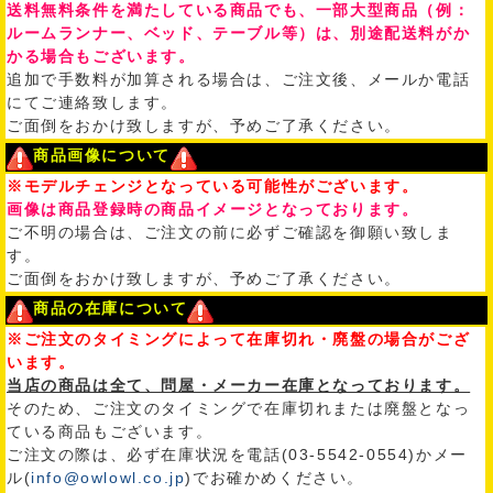
送料無料条件を満たしている商品でも、一部大型商品（例：
ルームランナー、ベッド、テーブル等）は、別途配送料がか
かる場合もございます。
追加で手数料が加算される場合は、ご注文後、メールか電話
にてご連絡致します。
ご面倒をおかけ致しますが、予めご了承ください。
商品画像について
※モデルチェンジとなっている可能性がございます。
画像は商品登録時の商品イメージとなっております。
ご不明の場合は、ご注文の前に必ずご確認を御願い致しま
す。
ご面倒をおかけ致しますが、予めご了承ください。
商品の在庫について
※ご注文のタイミングによって在庫切れ・廃盤の場合がござ
います。
当店の商品は全て、問屋・メーカー在庫となっております。
そのため、ご注文のタイミングで在庫切れまたは廃盤となっ
ている商品もございます。
ご注文の際は、必ず在庫状況を電話(03-5542-0554)かメー
ル(
info@owlowl.co.jp
)でお確かめください。