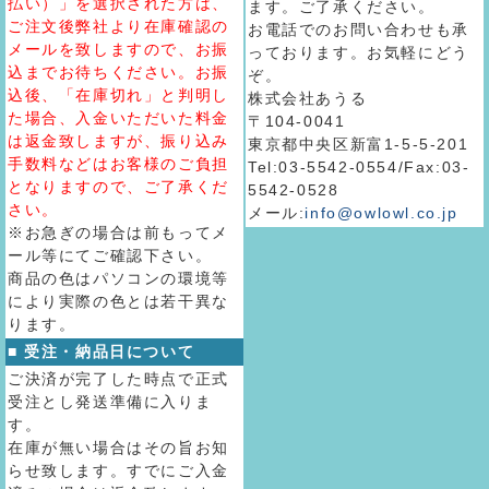
払い）」を選択された方は、
ます。ご了承ください。
ご注文後弊社より在庫確認の
お電話でのお問い合わせも承
メールを致しますので、お振
っております。お気軽にどう
込までお待ちください。お振
ぞ。
込後、「在庫切れ」と判明し
株式会社あうる
た場合、入金いただいた料金
〒104-0041
は返金致しますが、振り込み
東京都中央区新富1-5-5-201
手数料などはお客様のご負担
Tel:03-5542-0554/Fax:03-
となりますので、ご了承くだ
5542-0528
さい。
メール:
info@owlowl.co.jp
※お急ぎの場合は前もってメ
ール等にてご確認下さい。
商品の色はパソコンの環境等
により実際の色とは若干異な
ります。
■ 受注・納品日について
ご決済が完了した時点で正式
受注とし発送準備に入りま
す。
在庫が無い場合はその旨お知
らせ致します。すでにご入金