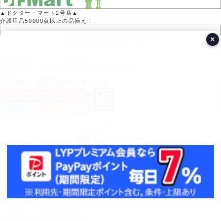
▲ドクター・マート2号店▲
介護用品50000点以上の品揃え！
×
▲Yahoo!ポイントがたまる！▲
※Yahoo!店では医療機器の取り扱いはありません。
営業日カレンダー
今月(2026年8月)
日
月
火
水
木
金
土
1
2
3
4
5
6
7
8
9
10
11
12
13
14
15
16
17
18
19
20
21
22