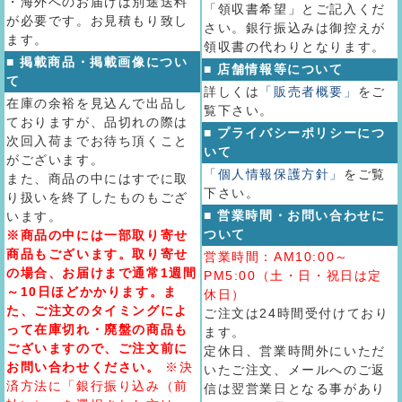
・海外へのお届けは別途送料
「領収書希望」とご記入くだ
が必要です。お見積もり致し
さい。銀行振込みは御控えが
ます。
領収書の代わりとなります。
■ 掲載商品・掲載画像につい
■ 店舗情報等について
て
詳しくは
「販売者概要」
をご
在庫の余裕を見込んで出品し
覧下さい。
ておりますが、品切れの際は
■ プライバシーポリシーにつ
次回入荷までお待ち頂くこと
いて
がございます。
「個人情報保護方針」
をご覧
また、商品の中にはすでに取
下さい。
り扱いを終了したものもござ
■ 営業時間・お問い合わせに
います。
ついて
※商品の中には一部取り寄せ
商品もございます。取り寄せ
営業時間：AM10:00～
の場合、お届けまで通常1週間
PM5:00（土・日・祝日は定
～10日ほどかかります。ま
休日）
た、ご注文のタイミングによ
ご注文は24時間受付けており
って在庫切れ・廃盤の商品も
ます。
ございますので、ご注文前に
定休日、営業時間外にいただ
お問い合わせください。
※決
いたご注文、メールへのご返
済方法に「銀行振り込み（前
信は翌営業日となる事があり