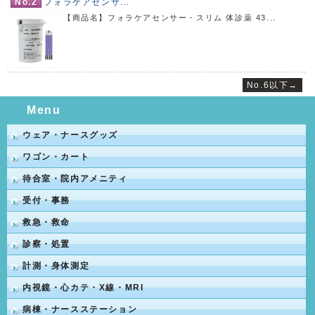
No.2
フォラケアセンサ...
【商品名】フォラケアセンサー・スリム 体診薬 43...
No.6以下→
Menu
ウェア・ナースグッズ
ワゴン・カート
待合室・院内アメニティ
受付・事務
救急・救命
診察・処置
計測・身体測定
内視鏡・心カテ・X線・MRI
病棟・ナースステーション