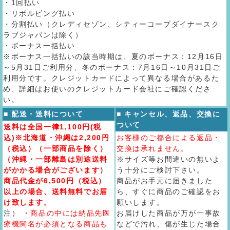
・1回払い
・リボルビング払い
・分割払い（クレディセゾン、シティーコープダイナースク
ラブジャパンは除く）
・ボーナス一括払い
※ボーナス一括払いの該当時期は、夏のボーナス：12月16日
～5月31日ご利用分、冬のボーナス：7月16日～10月31日ご
利用分です。クレジットカードによって異なる場合があるた
め、詳細はお使いのクレジットカード会社にご確認くださ
い。
■ 配送・送料について
■ キャンセル、返品、交換に
ついて
送料は全国一律1,100円(税
込)※北海道・沖縄は2,200円
お客様のご都合による返品・
（税込）（一部商品を除く）
交換は承れません。
（沖縄・一部離島は別途送料
※サイズ等お間違いの無いよ
がかかる場合がございます）
う十分にご検討下さい。
商品代金が6,500円（税込）
商品がお手元に届きました
以上の場合、送料無料でお届
ら、すぐに商品のご確認をお
け致します。
願いします。
注） ・
商品の中には納品先医
お届けした商品が万が一事故
療機関名が必須となる商品も
などで汚れ、傷が生じた場合