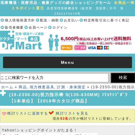
医療機器・医療用品・健康グッズの総合ショッピングモール
全商品一律
３％ポイント還元
高度管理医療機器等（販売業・賃貸業）許可 第
5502175478号
個人情報保護方針
配送・納期
お支払い
特定商取引法に基づく表記
販売者概要
会員ページ
ログイン
Menu
ホーム
»
商品
,
視力検査器具
,
計測・身体測定
» (19-2350-00)視力指示
棒 S(135-630MM) ｼﾘｮｸｼｼﾞﾎﾞｳ【1本単位】【2018年カタログ商品】
(19-2350-00)視力指示棒 S(135-630MM) ｼﾘｮｸｼｼﾞﾎﾞｳ
【1本単位】【2018年カタログ商品】
検討リストに追加する
検討リストを見る
現在
82名
の方が検討リストに登録しています。
Yahoo!ショッピングポイントがたまる！