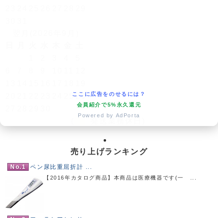
23
24
25
26
27
28
29
30
31
翌月(2026年9月)
日
月
火
水
木
金
土
1
2
3
4
5
6
7
8
9
10
11
12
13
14
15
16
17
18
19
ここに広告をのせるには？
20
21
22
23
24
25
26
会員紹介で5%永久還元
27
28
29
30
Powered by AdPorta
(
発送業務休日)
売り上げランキング
No.1
ペン尿比重屈折計 ...
【2016年カタログ商品】本商品は医療機器です(一 ...