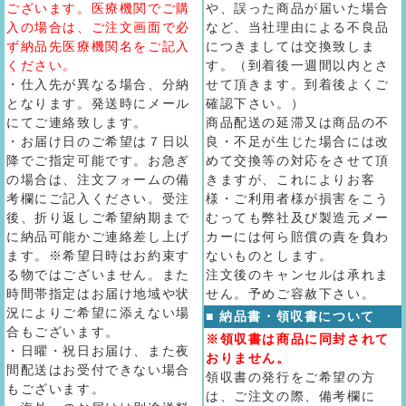
ございます。医療機関でご購
や、誤った商品が届いた場合
入の場合は、ご注文画面で必
など、当社理由による不良品
ず納品先医療機関名をご記入
につきましては交換致しま
ください。
す。（到着後一週間以内とさ
・仕入先が異なる場合、分納
せて頂きます。到着後よくご
となります。発送時にメール
確認下さい。）
にてご連絡致します。
商品配送の延滞又は商品の不
・お届け日のご希望は７日以
良・不足が生じた場合には改
降でご指定可能です。お急ぎ
めて交換等の対応をさせて頂
の場合は、注文フォームの備
きますが、これによりお客
考欄にご記入ください。受注
様・ご利用者様が損害をこう
後、折り返しご希望納期まで
むっても弊社及び製造元メー
に納品可能かご連絡差し上げ
カーには何ら賠償の責を負わ
ます。※希望日時はお約束す
ないものとします。
る物ではございません。また
注文後のキャンセルは承れま
時間帯指定はお届け地域や状
せん。予めご容赦下さい。
況によりご希望に添えない場
■ 納品書・領収書について
合もございます。
※領収書は商品に同封されて
・日曜・祝日お届け、また夜
おりません。
間配送はお受付できない場合
領収書の発行をご希望の方
もございます。
は、ご注文の際、備考欄に