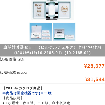
血球計算器セット（ビルケルチュルク） ｹｯｷｭｳｹｲｻﾝｷ
(ﾋﾞﾙｹﾙﾁｭﾙｸ(10-2185-01) (10-2185-01)
販売価格
（税別）
¥28,677
販売価格
(税込み)
\31,544
【2015年カタログ商品】
本商品は医療機器です(※一般)
【商品説明】
●主な用途：赤血球、白血球、血小板算定。