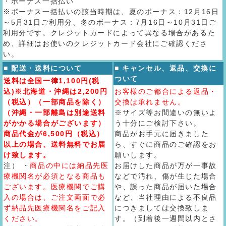
・ボーナス一括払い
※ボーナス一括払いの該当時期は、夏のボーナス：12月16日
～5月31日ご利用分、冬のボーナス：7月16日～10月31日ご
利用分です。クレジットカードによって異なる場合があるた
め、詳細はお使いのクレジットカード会社にご確認くださ
い。
■ 配送・送料について
■ キャンセル、返品、交換に
ついて
送料は全国一律1,100円(税
込)※北海道・沖縄は2,200円
お客様のご都合による返品・
（税込）（一部商品を除く）
交換は承れません。
（沖縄・一部離島は別途送料
※サイズ等お間違いの無いよ
がかかる場合がございます）
う十分にご検討下さい。
商品代金が6,500円（税込）
商品がお手元に届きました
以上の場合、送料無料でお届
ら、すぐに商品のご確認をお
け致します。
願いします。
注） ・
商品の中には納品先医
お届けした商品が万が一事故
療機関名が必須となる商品も
などで汚れ、傷が生じた場合
ございます。医療機関でご購
や、誤った商品が届いた場合
入の場合は、ご注文画面で必
など、当社理由による不良品
ず納品先医療機関名をご記入
につきましては交換致しま
ください。
す。（到着後一週間以内とさ