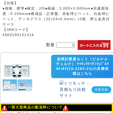
【仕様】
●規格：標準●検定：JIS●画線：3.000×3.000mm●目盛面深
度：0.100mm●構成品：計算盤、赤血球ピペット、白血球ピ
ペット、デッキグラス（22×24×0.4mm）×2枚、押え金具付
ケース
【JANコード】
4560196151314
数量
血球計算器セット（ビルケル
チュルク） ｹｯｷｭｳｹｲｻﾝｷ(ﾋﾞﾙｹ
ﾙﾁｭﾙｸ(10-2185-01)の見積依
頼はこちら
見積依頼
一部大型商品の配送料について