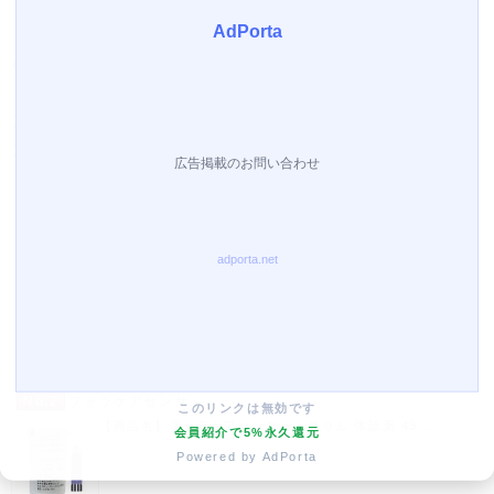
日
月
火
水
木
金
土
1
2
3
4
5
6
7
8
9
10
11
12
13
14
15
16
17
18
19
20
21
22
23
24
25
26
27
28
29
30
(
発送業務休日)
売り上げランキング
No.1
ペン尿比重屈折計 ...
【2016年カタログ商品】本商品は医療機器です(一 ...
No.2
フォラケアセンサ...
このリンクは無効です
【商品名】フォラケアセンサー・スリム 体診薬 43...
会員紹介で5%永久還元
Powered by AdPorta