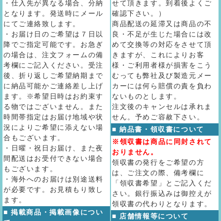
・仕入先が異なる場合、分納
せて頂きます。到着後よくご
となります。発送時にメール
確認下さい。）
にてご連絡致します。
商品配送の延滞又は商品の不
・お届け日のご希望は７日以
良・不足が生じた場合には改
降でご指定可能です。お急ぎ
めて交換等の対応をさせて頂
の場合は、注文フォームの備
きますが、これによりお客
考欄にご記入ください。受注
様・ご利用者様が損害をこう
後、折り返しご希望納期まで
むっても弊社及び製造元メー
に納品可能かご連絡差し上げ
カーには何ら賠償の責を負わ
ます。※希望日時はお約束す
ないものとします。
る物ではございません。また
注文後のキャンセルは承れま
時間帯指定はお届け地域や状
せん。予めご容赦下さい。
況によりご希望に添えない場
■ 納品書・領収書について
合もございます。
※領収書は商品に同封されて
・日曜・祝日お届け、また夜
おりません。
間配送はお受付できない場合
領収書の発行をご希望の方
もございます。
は、ご注文の際、備考欄に
・海外へのお届けは別途送料
「領収書希望」とご記入くだ
が必要です。お見積もり致し
さい。銀行振込みは御控えが
ます。
領収書の代わりとなります。
■ 掲載商品・掲載画像につい
■ 店舗情報等について