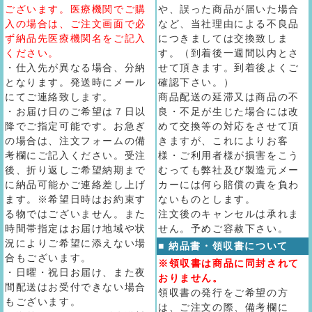
ございます。医療機関でご購
や、誤った商品が届いた場合
入の場合は、ご注文画面で必
など、当社理由による不良品
ず納品先医療機関名をご記入
につきましては交換致しま
ください。
す。（到着後一週間以内とさ
・仕入先が異なる場合、分納
せて頂きます。到着後よくご
となります。発送時にメール
確認下さい。）
にてご連絡致します。
商品配送の延滞又は商品の不
・お届け日のご希望は７日以
良・不足が生じた場合には改
降でご指定可能です。お急ぎ
めて交換等の対応をさせて頂
の場合は、注文フォームの備
きますが、これによりお客
考欄にご記入ください。受注
様・ご利用者様が損害をこう
後、折り返しご希望納期まで
むっても弊社及び製造元メー
に納品可能かご連絡差し上げ
カーには何ら賠償の責を負わ
ます。※希望日時はお約束す
ないものとします。
る物ではございません。また
注文後のキャンセルは承れま
時間帯指定はお届け地域や状
せん。予めご容赦下さい。
況によりご希望に添えない場
■ 納品書・領収書について
合もございます。
※領収書は商品に同封されて
・日曜・祝日お届け、また夜
おりません。
間配送はお受付できない場合
領収書の発行をご希望の方
もございます。
は、ご注文の際、備考欄に