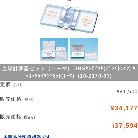
血球計算器セット（トーマ） JHSｹﾝﾃｲﾂｷ(ﾌﾞﾗｲﾄﾗｲﾝ) ｹ
ｯｷｭｳｹｲｻﾝｷｾｯﾄ(ﾄｰﾏ) (10-2170-03)
定価
（税別）
¥41,500
販売価格
（税別）
¥34,177
販売価格
(税込み)
\37,594
本商品は医療機器です