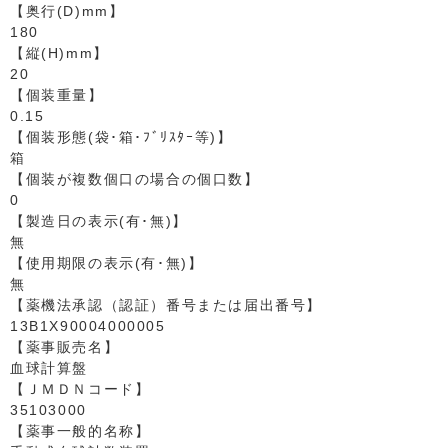
【奥行(D)mm】
180
【縦(H)mm】
20
【個装重量】
0.15
【個装形態(袋･箱･ﾌﾞﾘｽﾀｰ等)】
箱
【個装が複数個口の場合の個口数】
0
【製造日の表示(有･無)】
無
【使用期限の表示(有･無)】
無
【薬機法承認（認証）番号または届出番号】
13B1X90004000005
【薬事販売名】
血球計算盤
【ＪＭＤＮコード】
35103000
【薬事一般的名称】