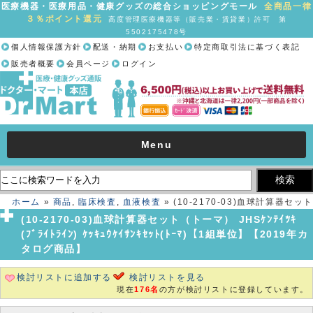
医療機器・医療用品・健康グッズの総合ショッピングモール
全商品一律
３％ポイント還元
高度管理医療機器等（販売業・賃貸業）許可 第
5502175478号
個人情報保護方針
配送・納期
お支払い
特定商取引法に基づく表記
販売者概要
会員ページ
ログイン
Menu
ホーム
»
商品
,
臨床検査
,
血液検査
» (10-2170-03)血球計算器セット
（トーマ） JHSｹﾝﾃｲﾂｷ(ﾌﾞﾗｲﾄﾗｲﾝ) ｹｯｷｭｳｹｲｻﾝｷｾｯﾄ(ﾄｰﾏ)【1組単位】
(10-2170-03)血球計算器セット（トーマ） JHSｹﾝﾃｲﾂｷ
【2019年カタログ商品】
(ﾌﾞﾗｲﾄﾗｲﾝ) ｹｯｷｭｳｹｲｻﾝｷｾｯﾄ(ﾄｰﾏ)【1組単位】【2019年カ
タログ商品】
検討リストに追加する
検討リストを見る
現在
176名
の方が検討リストに登録しています。