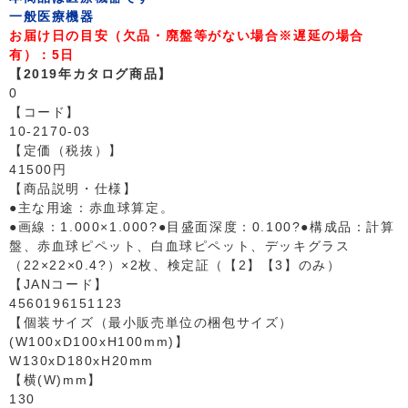
一般医療機器
お届け日の目安（欠品・廃盤等がない場合※遅延の場合
有）：5日
【2019年カタログ商品】
0
【コード】
10-2170-03
【定価（税抜）】
41500円
【商品説明・仕様】
●主な用途：赤血球算定。
●画線：1.000×1.000?●目盛面深度：0.100?●構成品：計算
盤、赤血球ピペット、白血球ピペット、デッキグラス
（22×22×0.4?）×2枚、検定証（【2】【3】のみ）
【JANコード】
4560196151123
【個装サイズ（最小販売単位の梱包サイズ）
(W100xD100xH100mm)】
W130xD180xH20mm
【横(W)mm】
130