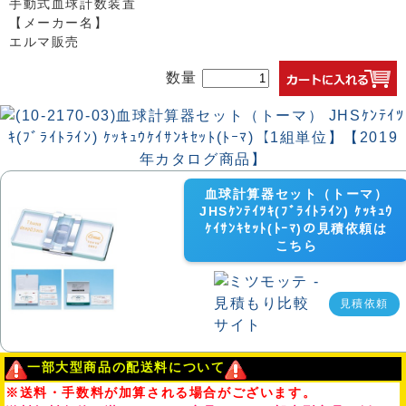
手動式血球計数装置
【メーカー名】
エルマ販売
数量
血球計算器セット（トーマ）
JHSｹﾝﾃｲﾂｷ(ﾌﾞﾗｲﾄﾗｲﾝ) ｹｯｷｭｳ
ｹｲｻﾝｷｾｯﾄ(ﾄｰﾏ)の見積依頼は
こちら
見積依頼
一部大型商品の配送料について
※送料・手数料が加算される場合がございます。