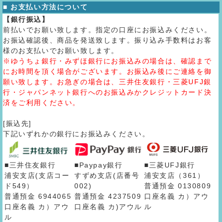
■ お支払い方法について
【銀行振込】
前払いでお願い致します。指定の口座にお振込みください。
お振込確認後、商品を発送致します。振り込み手数料はお客
様のお支払いでお願い致します。
※ゆうちょ銀行・みずほ銀行にお振込みの場合は、確認まで
にお時間を頂く場合がございます。お振込み後にご連絡を御
願い致します。お急ぎの場合は、三井住友銀行・三菱UFJ銀
行・ジャパンネット銀行へのお振込みかクレジットカード決
済をご利用ください。
[振込先]
下記いずれかの銀行にお振込みください。
■三井住友銀行
■Paypay銀行
■三菱UFJ銀行
浦安支店(支店コー
すずめ支店(店番号
浦安支店（361）
ド549）
002)
普通預金 0130809
普通預金 6944065
普通預金 4237509
口座名義 カ）アウ
口座名義 カ）アウ
口座名義 カ)アウル
ル
ル