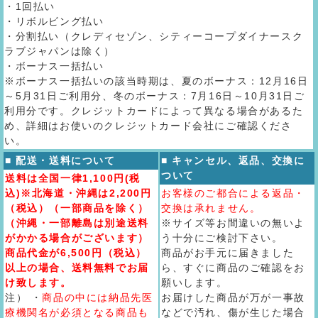
・1回払い
・リボルビング払い
・分割払い（クレディセゾン、シティーコープダイナースク
ラブジャパンは除く）
・ボーナス一括払い
※ボーナス一括払いの該当時期は、夏のボーナス：12月16日
～5月31日ご利用分、冬のボーナス：7月16日～10月31日ご
利用分です。クレジットカードによって異なる場合があるた
め、詳細はお使いのクレジットカード会社にご確認くださ
い。
■ 配送・送料について
■ キャンセル、返品、交換に
ついて
送料は全国一律1,100円(税
込)※北海道・沖縄は2,200円
お客様のご都合による返品・
（税込）（一部商品を除く）
交換は承れません。
（沖縄・一部離島は別途送料
※サイズ等お間違いの無いよ
がかかる場合がございます）
う十分にご検討下さい。
商品代金が6,500円（税込）
商品がお手元に届きました
以上の場合、送料無料でお届
ら、すぐに商品のご確認をお
け致します。
願いします。
注） ・
商品の中には納品先医
お届けした商品が万が一事故
療機関名が必須となる商品も
などで汚れ、傷が生じた場合