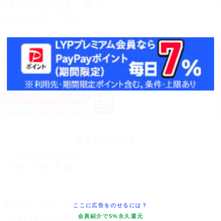
▲ドクター・マート2号店▲
介護用品50000点以上の品揃え！
▲Yahoo!ポイントがたまる！▲
※Yahoo!店では医療機器の取り扱いはありません。
営業日カレンダー
今月(2026年8月)
日
月
火
水
木
金
土
1
2
3
4
5
6
7
8
ここに広告をのせるには？
9
10
11
12
13
14
15
会員紹介で5%永久還元
16
17
18
19
20
21
22