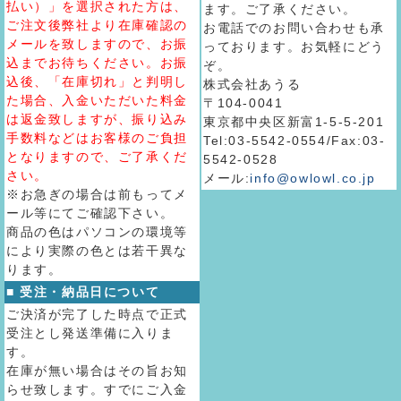
払い）」を選択された方は、
ます。ご了承ください。
ご注文後弊社より在庫確認の
お電話でのお問い合わせも承
メールを致しますので、お振
っております。お気軽にどう
込までお待ちください。お振
ぞ。
込後、「在庫切れ」と判明し
株式会社あうる
た場合、入金いただいた料金
〒104-0041
は返金致しますが、振り込み
東京都中央区新富1-5-5-201
手数料などはお客様のご負担
Tel:03-5542-0554/Fax:03-
となりますので、ご了承くだ
5542-0528
さい。
メール:
info@owlowl.co.jp
※お急ぎの場合は前もってメ
ール等にてご確認下さい。
商品の色はパソコンの環境等
により実際の色とは若干異な
ります。
■ 受注・納品日について
ご決済が完了した時点で正式
受注とし発送準備に入りま
す。
在庫が無い場合はその旨お知
らせ致します。すでにご入金