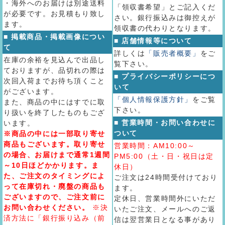
・海外へのお届けは別途送料
「領収書希望」とご記入くだ
が必要です。お見積もり致し
さい。銀行振込みは御控えが
ます。
領収書の代わりとなります。
■ 掲載商品・掲載画像につい
■ 店舗情報等について
て
詳しくは
「販売者概要」
をご
在庫の余裕を見込んで出品し
覧下さい。
ておりますが、品切れの際は
■ プライバシーポリシーにつ
次回入荷までお待ち頂くこと
いて
がございます。
「個人情報保護方針」
をご覧
また、商品の中にはすでに取
下さい。
り扱いを終了したものもござ
■ 営業時間・お問い合わせに
います。
ついて
※商品の中には一部取り寄せ
商品もございます。取り寄せ
営業時間：AM10:00～
の場合、お届けまで通常1週間
PM5:00（土・日・祝日は定
～10日ほどかかります。ま
休日）
た、ご注文のタイミングによ
ご注文は24時間受付けており
って在庫切れ・廃盤の商品も
ます。
ございますので、ご注文前に
定休日、営業時間外にいただ
お問い合わせください。
※決
いたご注文、メールへのご返
済方法に「銀行振り込み（前
信は翌営業日となる事があり