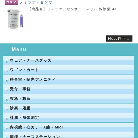
No.2
フォラケアセンサ...
【商品名】フォラケアセンサー・スリム 体診薬 43...
No.6以下→
Menu
ウェア・ナースグッズ
ワゴン・カート
待合室・院内アメニティ
受付・事務
救急・救命
診察・処置
計測・身体測定
内視鏡・心カテ・X線・MRI
病棟・ナースステーション