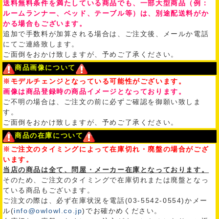
送料無料条件を満たしている商品でも、一部大型商品（例：
ルームランナー、ベッド、テーブル等）は、別途配送料がか
かる場合もございます。
追加で手数料が加算される場合は、ご注文後、メールか電話
にてご連絡致します。
ご面倒をおかけ致しますが、予めご了承ください。
商品画像について
※モデルチェンジとなっている可能性がございます。
画像は商品登録時の商品イメージとなっております。
ご不明の場合は、ご注文の前に必ずご確認を御願い致しま
す。
ご面倒をおかけ致しますが、予めご了承ください。
商品の在庫について
※ご注文のタイミングによって在庫切れ・廃盤の場合がござ
います。
当店の商品は全て、問屋・メーカー在庫となっております。
そのため、ご注文のタイミングで在庫切れまたは廃盤となっ
ている商品もございます。
ご注文の際は、必ず在庫状況を電話(03-5542-0554)かメー
ル(
info@owlowl.co.jp
)でお確かめください。