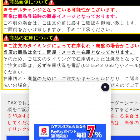
商品画像について
※モデルチェンジとなっている可能性がございます。
画像は商品登録時の商品イメージとなっております。
ご不明の場合は、ご注文の前に必ずご確認を御願い致します。
ご面倒をおかけ致しますが、予めご了承ください。
商品の在庫について
※ご注文のタイミングによって在庫切れ・廃盤の場合がござい
当店の商品は全て、問屋・メーカー在庫となっております。
そのため、ご注文のタイミングで在庫切れまたは廃盤となって
ご注文の際は、必ず在庫状況を電話(03-5542-0554)かメール
ください。
在庫切れ・廃盤のために、ご注文がキャンセルになり、ご返金
払いの場合、銀行振込み手数料は、ご返金できませんのでご了
×
FAXでもご注文も承っております。こちらのオーダーシー
項をご記入の上、FAXしてください。※クリックするとPD
※印刷すると小さくなる場合がございます。印刷する場合は
してください。カタログをダウンロードする場合は、画像の
てリンク先を保存」してください。