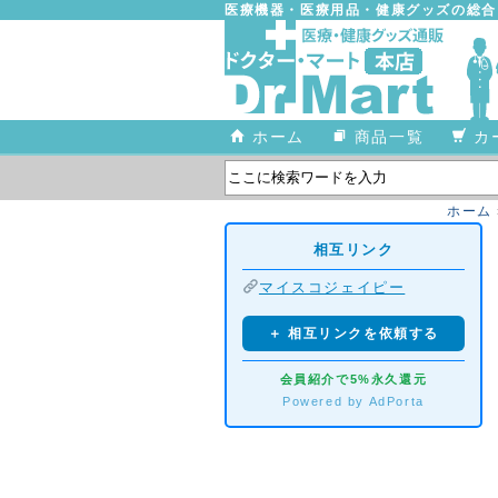
医療機器・医療用品・健康グッズの総
ホーム
商品一覧
カ
ホーム
相互リンク
マイスコジェイピー
＋ 相互リンクを依頼する
会員紹介で5%永久還元
Powered by AdPorta