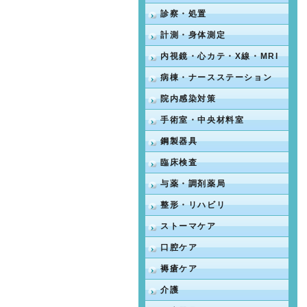
診察・処置
計測・身体測定
内視鏡・心カテ・X線・MRI
病棟・ナースステーション
院内感染対策
手術室・中央材料室
鋼製器具
臨床検査
与薬・調剤薬局
整形・リハビリ
ストーマケア
口腔ケア
褥瘡ケア
介護