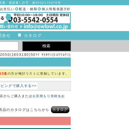
業・賃貸業）許可 第5502175478号
お支払い
配送・納期
個人情報保護方針
問合せ
カタログ
0(180X180)50ﾏｲ ﾔｸﾎｳｼ(ﾋｮｳﾘｮｳｼ)
53名
の方が検討リストに登録しています。
ョッピングで購入する>>
本店からご購入または
お見積もり依頼
をお
商品のカタログはこちらから
カタログ