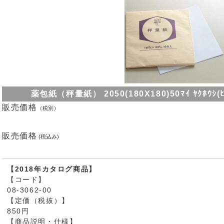
薬包紙（秤量紙） 2050(180X180)50ﾏｲ ﾔｸﾎｳｼ(ﾋｮｳ
販売価格
（税別）
販売価格
(税込み)
【2018年カタログ商品】
【コード】
08-3062-00
【定価（税抜）】
850円
【商品説明・仕様】