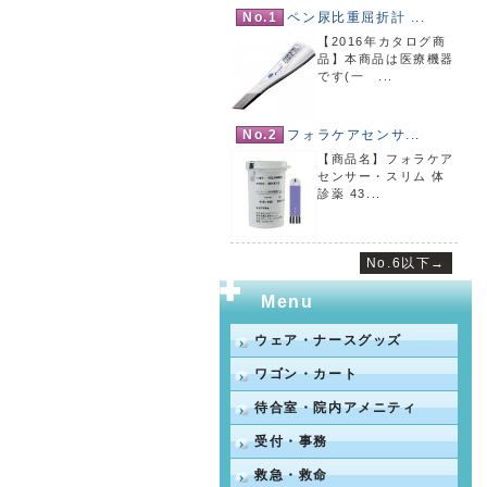
No.1
ペン尿比重屈折計 ...
【2016年カタログ商
品】本商品は医療機器
です(一 ...
No.2
フォラケアセンサ...
【商品名】フォラケア
センサー・スリム 体
診薬 43...
No.6以下→
Menu
ウェア・ナースグッズ
ワゴン・カート
待合室・院内アメニティ
受付・事務
救急・救命