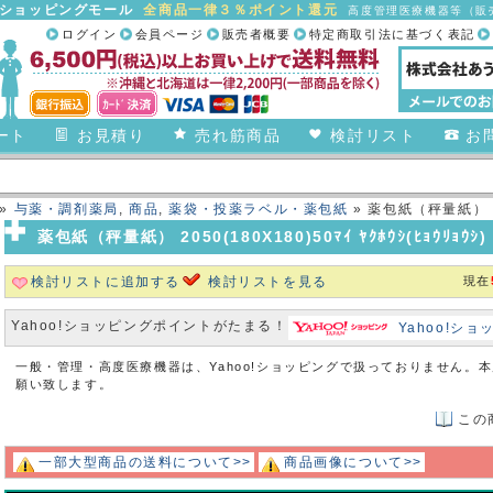
合ショッピングモール
全商品一律３％ポイント還元
高度管理医療機器等（販売
ログイン
会員ページ
販売者概要
特定商取引法に基づく表記
ート
お見積り
売れ筋商品
検討リスト
お
»
与薬・調剤薬局
,
商品
,
薬袋・投薬ラベル・薬包紙
» 薬包紙（秤量紙） 205
薬包紙（秤量紙） 2050(180X180)50ﾏｲ ﾔｸﾎｳｼ(ﾋｮｳﾘｮｳｼ)
検討リストに追加する
検討リストを見る
現在
Yahoo!ショッピングポイントがたまる！
Yahoo!シ
一般・管理・高度医療機器は、Yahoo!ショッピングで扱っておりません。
願い致します。
この
一部大型商品の送料について>>
商品画像について>>