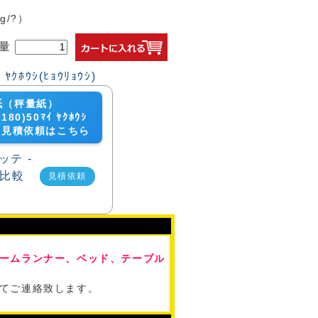
g/?）
量
紙（秤量紙）
180)50ﾏｲ ﾔｸﾎｳｼ
ｼ)の見積依頼はこちら
見積依頼
ームランナー、ベッド、テーブル
てご連絡致します。