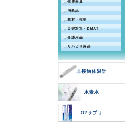
健康器具
消耗品
教材・模型
災害対策・DMAT
介護用品
リハビリ用品
非接触体温計
水素水
O2サプリ