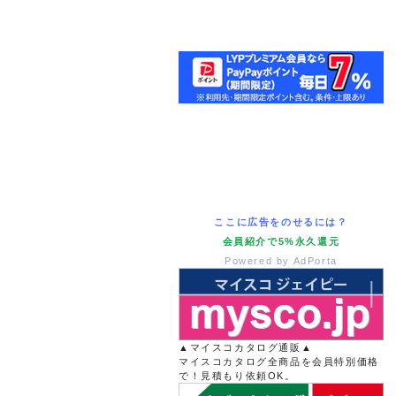
ここに広告をのせるには？
会員紹介で5%永久還元
Powered by AdPorta
▲マイスコカタログ通販▲
マイスコカタログ全商品を会員特別価格
で！見積もり依頼OK。