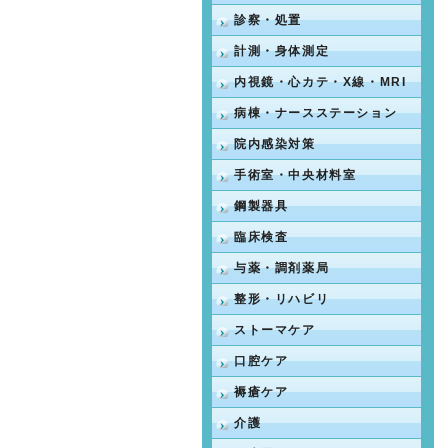
診察・処置
計測・身体測定
内視鏡・心カテ・X線・MRI
病棟・ナースステーション
院内感染対策
手術室・中央材料室
鋼製器具
臨床検査
与薬・調剤薬局
整形・リハビリ
ストーマケア
口腔ケア
褥瘡ケア
介護