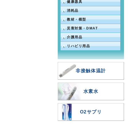
健康器具
消耗品
教材・模型
災害対策・DMAT
介護用品
リハビリ用品
非接触体温計
水素水
O2サプリ