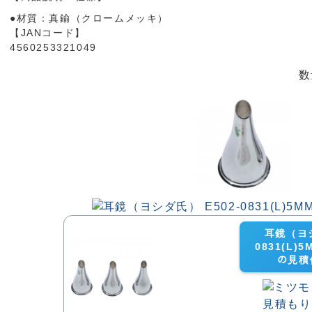
●材質：真鍮（クロームメッキ）
【JANコード】
4560253321049
数
耳鏡（ヨシ
0831(L)5M
の見積