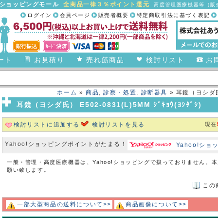
合ショッピングモール
全商品一律３％ポイント還元
高度管理医療機器等（販売
ログイン
会員ページ
販売者概要
特定商取引法に基づく表記
ート
お見積り
売れ筋商品
検討リスト
お
ホーム
»
商品
,
診察・処置
,
診断器具
» 耳鏡（ヨシダ氏） 
耳鏡（ヨシダ氏） E502-0831(L)5MM ｼﾞｷｮｳ(ﾖｼﾀﾞｼ)
検討リストに追加する
検討リストを見る
現在
Yahoo!ショッピングポイントがたまる！
Yahoo!シ
一般・管理・高度医療機器は、Yahoo!ショッピングで扱っておりません。
願い致します。
この
一部大型商品の送料について>>
商品画像について>>