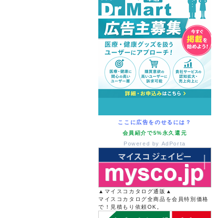
ここに広告をのせるには？
会員紹介で5%永久還元
Powered by AdPorta
▲マイスコカタログ通販▲
マイスコカタログ全商品を会員特別価格
で！見積もり依頼OK。