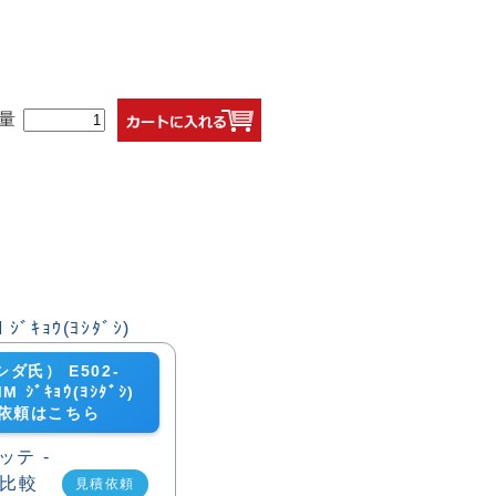
量
ダ氏） E502-
M ｼﾞｷｮｳ(ﾖｼﾀﾞｼ)
依頼はこちら
見積依頼