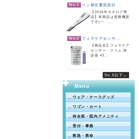
No.1
ペン尿比重屈折計 ...
【2016年カタログ商
品】本商品は医療機器
です(一 ...
No.2
フォラケアセンサ...
【商品名】フォラケア
センサー・スリム 体
診薬 43...
No.6以下→
Menu
ウェア・ナースグッズ
ワゴン・カート
待合室・院内アメニティ
受付・事務
救急・救命