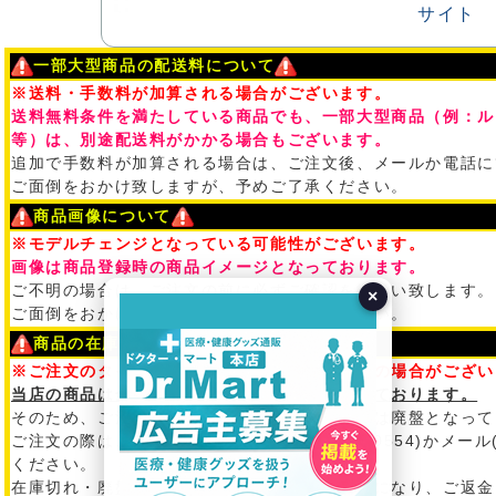
一部大型商品の配送料について
※送料・手数料が加算される場合がございます。
送料無料条件を満たしている商品でも、一部大型商品（例：ル
等）は、別途配送料がかかる場合もございます。
追加で手数料が加算される場合は、ご注文後、メールか電話に
ご面倒をおかけ致しますが、予めご了承ください。
商品画像について
※モデルチェンジとなっている可能性がございます。
画像は商品登録時の商品イメージとなっております。
ご不明の場合は、ご注文の前に必ずご確認を御願い致します。
×
ご面倒をおかけ致しますが、予めご了承ください。
商品の在庫について
※ご注文のタイミングによって在庫切れ・廃盤の場合がござい
当店の商品は全て、問屋・メーカー在庫となっております。
そのため、ご注文のタイミングで在庫切れまたは廃盤となって
ご注文の際は、必ず在庫状況を電話(03-5542-0554)かメール
ください。
在庫切れ・廃盤のために、ご注文がキャンセルになり、ご返金