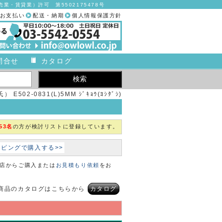
業・賃貸業）許可 第5502175478号
お支払い
配送・納期
個人情報保護方針
問合せ
カタログ
E502-0831(L)5MM ｼﾞｷｮｳ(ﾖｼﾀﾞｼ)
53名
の方が検討リストに登録しています。
ョッピングで購入する>>
本店からご購入または
お見積もり依頼
をお
商品のカタログはこちらから
カタログ