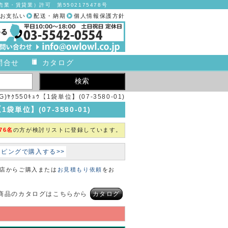
業・賃貸業）許可 第5502175478号
お支払い
配送・納期
個人情報保護方針
問合せ
カタログ
)ﾔｸ550ｷｭｳ【1袋単位】(07-3580-01)
1袋単位】(07-3580-01)
76名
の方が検討リストに登録しています。
ョッピングで購入する>>
本店からご購入または
お見積もり依頼
をお
商品のカタログはこちらから
カタログ