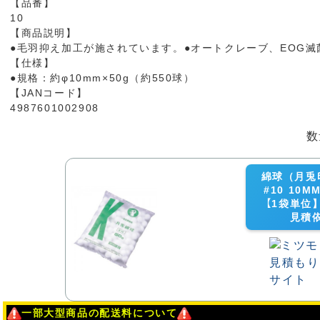
【品番】
10
【商品説明】
●毛羽抑え加工が施されています。●オートクレーブ、EOG滅
【仕様】
●規格：約φ10mm×50g（約550球）
【JANコード】
4987601002908
数
綿球（月兎印
#10 10MM
【1袋単位】(
見積
一部大型商品の配送料について