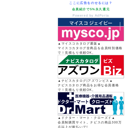
ここに広告をのせるには？
会員紹介で5%永久還元
Powered by AdPorta
▲マイスコカタログ通販▲
マイスコカタログ全商品を会員特別価格
で！見積もり依頼OK。
▲ナビスカタログ|アズワンビス▲
ナビスカタログ商品をお得な会員価格
で！見積もり依頼OK。
▲ドクター・マート・クローズド▲
会員制購買サイト。ナビスの商品300万
点以上が後払いで!