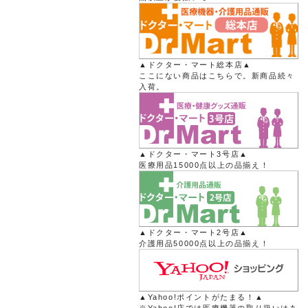
▲ドクター・マート総本店▲
ここにない商品はこちらで。新商品続々
入荷。
▲ドクター・マート3号店▲
医療用品15000点以上の品揃え！
▲ドクター・マート2号店▲
介護用品50000点以上の品揃え！
▲Yahoo!ポイントがたまる！▲