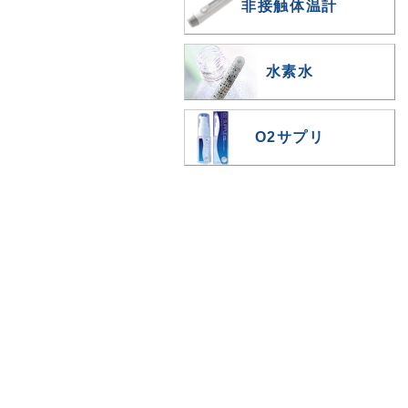
非接触体温計
水素水
O2サプリ