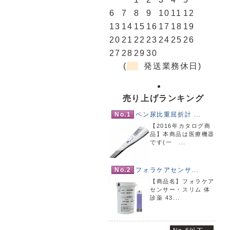
6
7
8
9
10
11
12
13
14
15
16
17
18
19
20
21
22
23
24
25
26
27
28
29
30
(
発送業務休日)
売り上げランキング
No.1
ペン尿比重屈折計 ...
【2016年カタログ商
品】本商品は医療機器
です(一 ...
No.2
フォラケアセンサ...
【商品名】フォラケア
センサー・スリム 体
診薬 43...