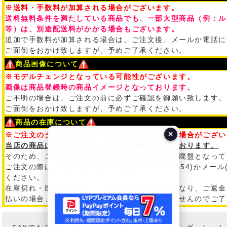
※送料・手数料が加算される場合がございます。
送料無料条件を満たしている商品でも、一部大型商品（例：ル
等）は、別途配送料がかかる場合もございます。
追加で手数料が加算される場合は、ご注文後、メールか電話に
ご面倒をおかけ致しますが、予めご了承ください。
商品画像について
※モデルチェンジとなっている可能性がございます。
画像は商品登録時の商品イメージとなっております。
ご不明の場合は、ご注文の前に必ずご確認を御願い致します。
ご面倒をおかけ致しますが、予めご了承ください。
商品の在庫について
×
※ご注文のタイミングによって在庫切れ・廃盤の場合がござい
当店の商品は全て、問屋・メーカー在庫となっております。
そのため、ご注文のタイミングで在庫切れまたは廃盤となって
ご注文の際は、必ず在庫状況を電話(03-5542-0554)かメール
ください。
在庫切れ・廃盤のために、ご注文がキャンセルになり、ご返金
払いの場合、銀行振込み手数料は、ご返金できませんのでご了