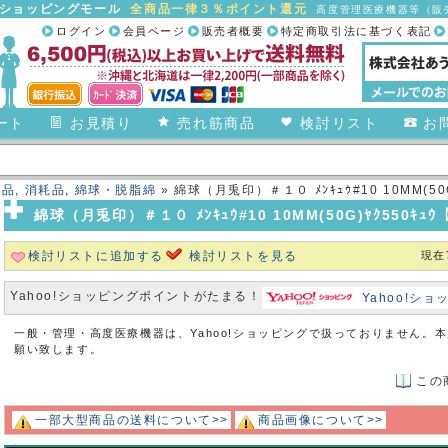
合ショッピングモール
全商品一律３％ポイント還元
高度管理医療機器等（販売
ログイン
会員ページ
販売者概要
特定商取引法に基づく表記
ート
お見積り
売れ筋商品
検討リスト
お
商品
,
消耗品
,
綿球・脱脂綿
» 綿球（月兎印）＃１０ ﾒﾝｷｭｳ#10 10MM(50G
綿球（月兎印）＃１０ ﾒﾝｷｭｳ#10 10MM(50G)ﾔｸ550ｷｭｳ【
検討リストに追加する
検討リストを見る
現在
Yahoo!ショッピングポイントがたまる！
Yahoo!シ
一般・管理・高度医療機器は、Yahoo!ショッピングで扱っておりません。
願い致します。
この
一部大型商品の送料について>>
商品画像について>>