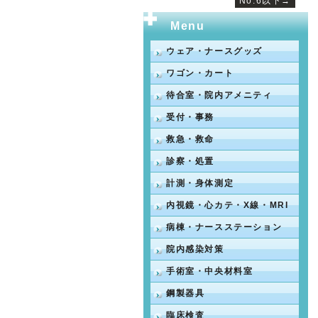
No.6以下→
Menu
ウェア・ナースグッズ
ワゴン・カート
待合室・院内アメニティ
受付・事務
救急・救命
診察・処置
計測・身体測定
内視鏡・心カテ・X線・MRI
病棟・ナースステーション
院内感染対策
手術室・中央材料室
鋼製器具
臨床検査