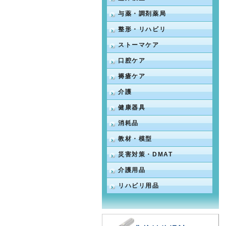
与薬・調剤薬局
整形・リハビリ
ストーマケア
口腔ケア
褥瘡ケア
介護
健康器具
消耗品
教材・模型
災害対策・DMAT
介護用品
リハビリ用品