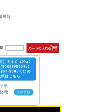
菌可能。
量
）＃１０ ﾒﾝｷｭｳ
(50G)ﾔｸ550ｷｭｳ
07-3580-01)の
依頼はこちら
見積依頼