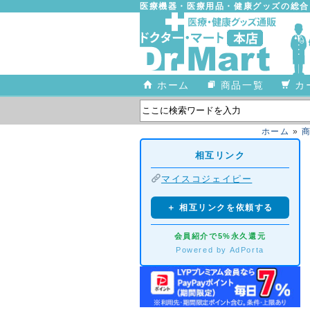
医療機器・医療用品・健康グッズの総
ホーム
商品一覧
カ
ホーム
»
相互リンク
マイスコジェイピー
＋ 相互リンクを依頼する
会員紹介で5%永久還元
Powered by AdPorta