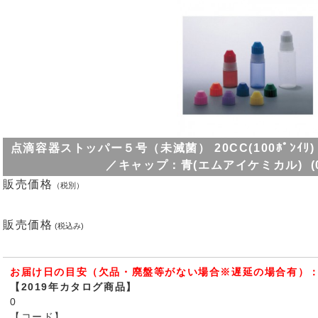
点滴容器ストッパー５号（未滅菌） 20CC(100ﾎﾟﾝｲﾘ) ｽﾄ
／キャップ：青(エムアイケミカル) (08-
販売価格
（税別）
販売価格
(税込み)
お届け日の目安（欠品・廃盤等がない場合※遅延の場合有）：
【2019年カタログ商品】
0
【コード】