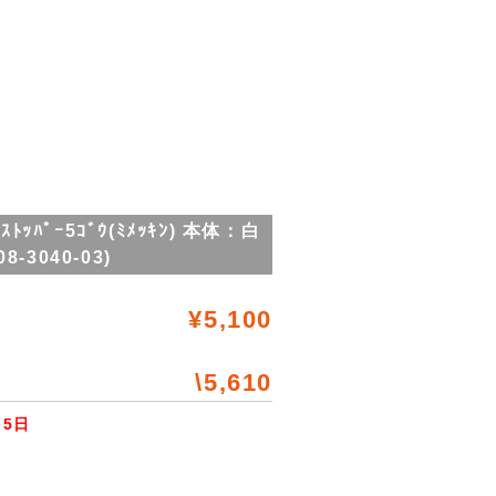
ｯﾊﾟｰ5ｺﾞｳ(ﾐﾒｯｷﾝ) 本体：白
3040-03)
¥5,100
\5,610
5日