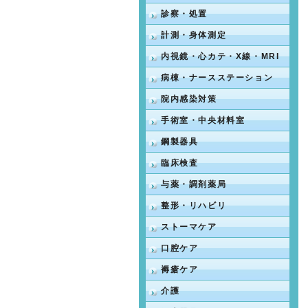
診察・処置
計測・身体測定
内視鏡・心カテ・X線・MRI
病棟・ナースステーション
院内感染対策
手術室・中央材料室
鋼製器具
臨床検査
与薬・調剤薬局
整形・リハビリ
ストーマケア
口腔ケア
褥瘡ケア
介護