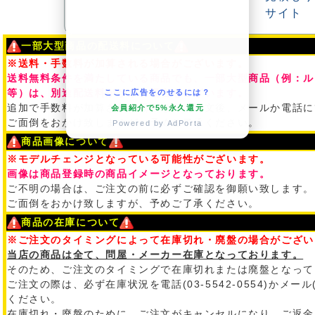
一部大型商品の配送料について
※送料・手数料が加算される場合がございます。
送料無料条件を満たしている商品でも、一部大型商品（例：ル
等）は、別途配送料がかかる場合もございます。
ここに広告をのせるには？
追加で手数料が加算される場合は、ご注文後、メールか電話に
会員紹介で5%永久還元
ご面倒をおかけ致しますが、予めご了承ください。
Powered by AdPorta
商品画像について
※モデルチェンジとなっている可能性がございます。
画像は商品登録時の商品イメージとなっております。
ご不明の場合は、ご注文の前に必ずご確認を御願い致します。
ご面倒をおかけ致しますが、予めご了承ください。
商品の在庫について
※ご注文のタイミングによって在庫切れ・廃盤の場合がござい
当店の商品は全て、問屋・メーカー在庫となっております。
そのため、ご注文のタイミングで在庫切れまたは廃盤となって
ご注文の際は、必ず在庫状況を電話(03-5542-0554)かメール
ください。
在庫切れ・廃盤のために、ご注文がキャンセルになり、ご返金