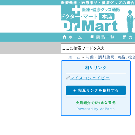
医療機器・医療用品・健康グッズの総
ホーム
商品一覧
カ
ホーム
»
与薬・調剤薬局
,
商品
,
投
相互リンク
マイスコジェイピー
＋ 相互リンクを依頼する
会員紹介で5%永久還元
Powered by AdPorta