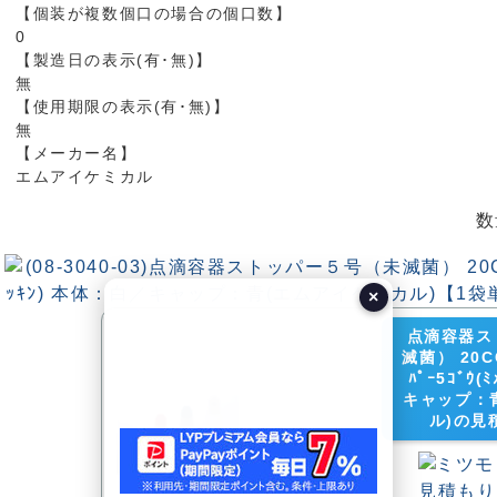
【個装が複数個口の場合の個口数】
0
【製造日の表示(有･無)】
無
【使用期限の表示(有･無)】
無
【メーカー名】
エムアイケミカル
数
×
点滴容器ス
滅菌） 20CC
ﾊﾟｰ5ｺﾞｳ(
キャップ：
ル)の見