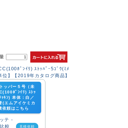
量
トッパー５号（未
(100ﾎﾟﾝｲﾘ) ｽﾄｯ
ﾐﾒｯｷﾝ) 本体：白／
青(エムアイケミカ
積依頼はこちら
見積依頼