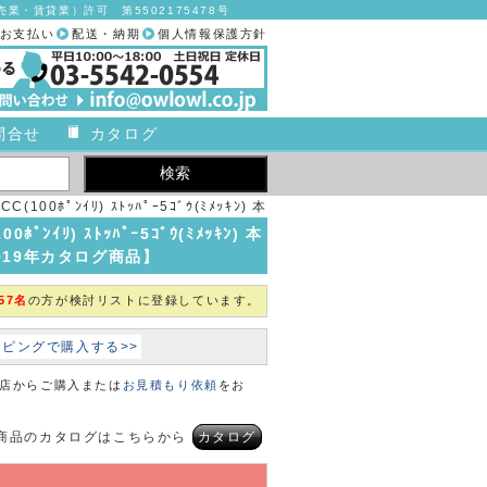
業・賃貸業）許可 第5502175478号
お支払い
配送・納期
個人情報保護方針
問合せ
カタログ
0ﾎﾟﾝｲﾘ) ｽﾄｯﾊﾟｰ5ｺﾞｳ(ﾐﾒｯｷﾝ) 本
)【1袋単位】【2019年カタログ商品】
ﾝｲﾘ) ｽﾄｯﾊﾟｰ5ｺﾞｳ(ﾐﾒｯｷﾝ) 本
019年カタログ商品】
57名
の方が検討リストに登録しています。
ョッピングで購入する>>
本店からご購入または
お見積もり依頼
をお
商品のカタログはこちらから
カタログ