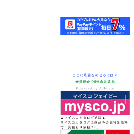
ここに広告をのせるには？
会員紹介で5%永久還元
Powered by AdPorta
▲マイスコカタログ通販▲
マイスコカタログ全商品を会員特別価格
で！見積もり依頼OK。