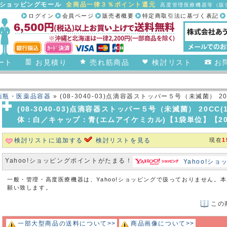
合ショッピングモール
全商品一律３％ポイント還元
高度管理医療機器等（販売
ログイン
会員ページ
販売者概要
特定商取引法に基づく表記
ート
お見積り
売れ筋商品
検討リスト
お
薬瓶・医薬品容器
» (08-3040-03)点滴容器ストッパー５号（未滅菌） 20CC(10
体：白／キャップ：青(エムアイケミカル
(08-3040-03)点滴容器ストッパー５号（未滅菌） 20CC(100ﾎﾟ
体：白／キャップ：青(エムアイケミカル)【1袋単位】【2
検討リストに追加する
検討リストを見る
現在
1
Yahoo!ショッピングポイントがたまる！
Yahoo!シ
一般・管理・高度医療機器は、Yahoo!ショッピングで扱っておりません。
願い致します。
この
一部大型商品の送料について>>
商品画像について>>