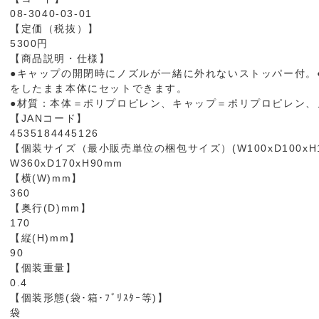
08-3040-03-01
【定価（税抜）】
5300円
【商品説明・仕様】
●キャップの開閉時にノズルが一緒に外れないストッパー付。
をしたまま本体にセットできます。
●材質：本体＝ポリプロピレン、キャップ＝ポリプロピレン、
【JANコード】
4535184445126
【個装サイズ（最小販売単位の梱包サイズ）(W100xD100xH1
W360xD170xH90mm
【横(W)mm】
360
【奥行(D)mm】
170
【縦(H)mm】
90
【個装重量】
0.4
【個装形態(袋･箱･ﾌﾞﾘｽﾀｰ等)】
袋