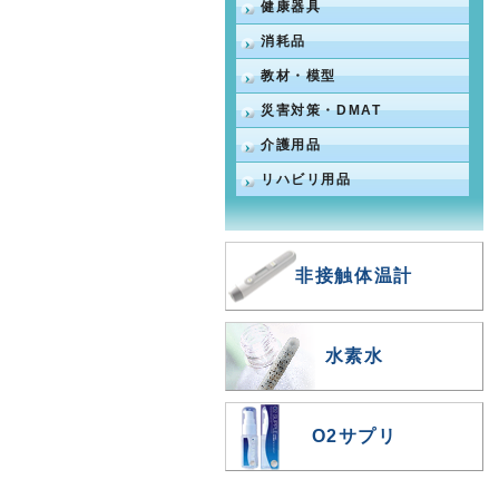
健康器具
消耗品
教材・模型
災害対策・DMAT
介護用品
リハビリ用品
非接触体温計
水素水
O2サプリ