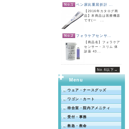
No.1
ペン尿比重屈折計 ...
【2016年カタログ商
品】本商品は医療機器
です(一 ...
No.2
フォラケアセンサ...
【商品名】フォラケア
センサー・スリム 体
診薬 43...
No.6以下→
Menu
ウェア・ナースグッズ
ワゴン・カート
待合室・院内アメニティ
受付・事務
救急・救命