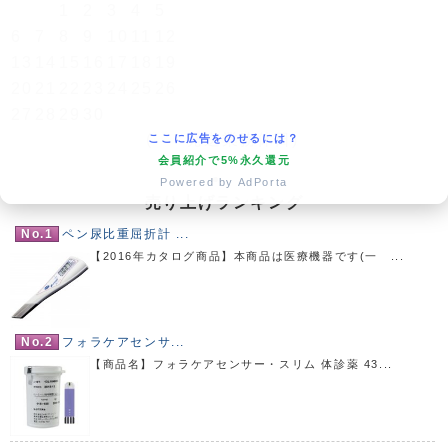
1
2
3
4
5
6
7
8
9
10
11
12
13
14
15
16
17
18
19
20
21
22
23
24
25
26
27
28
29
30
(
発送業務休日)
ここに広告をのせるには？
会員紹介で5%永久還元
Powered by AdPorta
売り上げランキング
No.1
ペン尿比重屈折計 ...
【2016年カタログ商品】本商品は医療機器です(一 ...
No.2
フォラケアセンサ...
【商品名】フォラケアセンサー・スリム 体診薬 43...