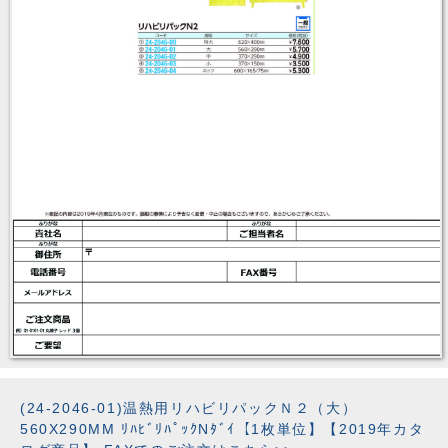
(24-2046-01)温熱用リハビリパックＮ２（大）
560X290MM ﾘﾊﾋﾞﾘﾊﾟｯｸNﾀﾞｲ【1枚単位】【2019年カタ