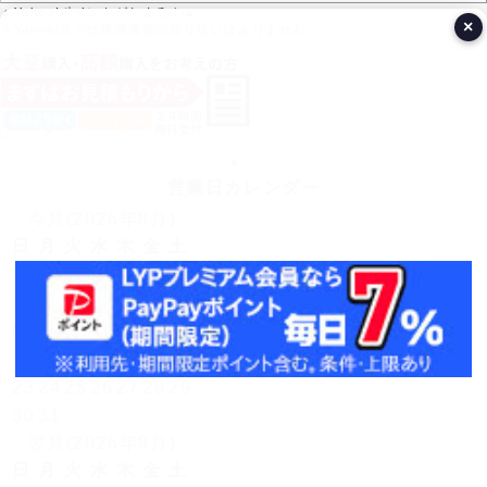
▲Yahoo!ポイントがたまる！▲
×
※Yahoo!店では医療機器の取り扱いはありません。
営業日カレンダー
今月(2026年8月)
日
月
火
水
木
金
土
1
2
3
4
5
6
7
8
9
10
11
12
13
14
15
16
17
18
19
20
21
22
23
24
25
26
27
28
29
30
31
翌月(2026年9月)
日
月
火
水
木
金
土