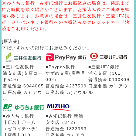
※ゆうちょ銀行・みずほ銀行にお振込みの場合は、確認まで
にお時間を頂く場合がございます。お振込み後にご連絡を御
願い致します。お急ぎの場合は、三井住友銀行・三菱UFJ銀
行・ジャパンネット銀行へのお振込みかクレジットカード決
済をご利用ください。
[振込先]
下記いずれかの銀行にお振込みください。
■三井住友銀行
■Paypay銀行
■三菱UFJ銀行
浦安支店(支店コー
すずめ支店(店番号
浦安支店（361）
ド549）
002)
普通預金 0130809
普通預金 6944065
普通預金 4237509
口座名義 カ）アウ
口座名義 カ）アウ
口座名義 カ)アウル
ル
ル
■ゆうちょ銀行
■みずほ銀行 新浦
【店名】〇一八
安支店（342）
（ゼロイチハチ）
普通預金 1833353
【店番】018
口座名義 カ）アウ