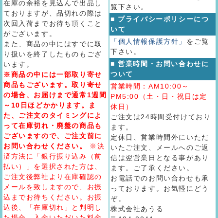
在庫の余裕を見込んで出品し
覧下さい。
ておりますが、品切れの際は
■ プライバシーポリシーにつ
次回入荷までお待ち頂くこと
いて
がございます。
「個人情報保護方針」
をご覧
また、商品の中にはすでに取
下さい。
り扱いを終了したものもござ
■ 営業時間・お問い合わせに
います。
ついて
※商品の中には一部取り寄せ
商品もございます。取り寄せ
営業時間：AM10:00～
の場合、お届けまで通常1週間
PM5:00（土・日・祝日は定
～10日ほどかかります。ま
休日）
た、ご注文のタイミングによ
ご注文は24時間受付けており
って在庫切れ・廃盤の商品も
ます。
ございますので、ご注文前に
定休日、営業時間外にいただ
お問い合わせください。
※決
いたご注文、メールへのご返
済方法に「銀行振り込み（前
信は翌営業日となる事があり
払い）」を選択された方は、
ます。ご了承ください。
ご注文後弊社より在庫確認の
お電話でのお問い合わせも承
メールを致しますので、お振
っております。お気軽にどう
込までお待ちください。お振
ぞ。
込後、「在庫切れ」と判明し
株式会社あうる
た場合、入金いただいた料金