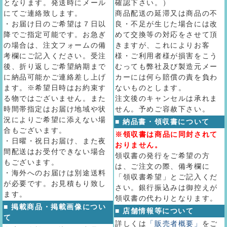
となります。発送時にメール
確認下さい。）
にてご連絡致します。
商品配送の延滞又は商品の不
・お届け日のご希望は７日以
良・不足が生じた場合には改
降でご指定可能です。お急ぎ
めて交換等の対応をさせて頂
の場合は、注文フォームの備
きますが、これによりお客
考欄にご記入ください。受注
様・ご利用者様が損害をこう
後、折り返しご希望納期まで
むっても弊社及び製造元メー
に納品可能かご連絡差し上げ
カーには何ら賠償の責を負わ
ます。※希望日時はお約束す
ないものとします。
る物ではございません。また
注文後のキャンセルは承れま
時間帯指定はお届け地域や状
せん。予めご容赦下さい。
況によりご希望に添えない場
■ 納品書・領収書について
合もございます。
※領収書は商品に同封されて
・日曜・祝日お届け、また夜
おりません。
間配送はお受付できない場合
領収書の発行をご希望の方
もございます。
は、ご注文の際、備考欄に
・海外へのお届けは別途送料
「領収書希望」とご記入くだ
が必要です。お見積もり致し
さい。銀行振込みは御控えが
ます。
領収書の代わりとなります。
■ 掲載商品・掲載画像につい
■ 店舗情報等について
て
詳しくは
「販売者概要」
をご