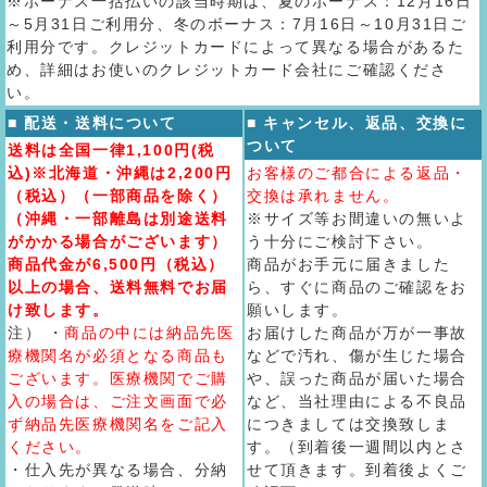
※ボーナス一括払いの該当時期は、夏のボーナス：12月16日
～5月31日ご利用分、冬のボーナス：7月16日～10月31日ご
利用分です。クレジットカードによって異なる場合があるた
め、詳細はお使いのクレジットカード会社にご確認くださ
い。
■ 配送・送料について
■ キャンセル、返品、交換に
ついて
送料は全国一律1,100円(税
込)※北海道・沖縄は2,200円
お客様のご都合による返品・
（税込）（一部商品を除く）
交換は承れません。
（沖縄・一部離島は別途送料
※サイズ等お間違いの無いよ
がかかる場合がございます）
う十分にご検討下さい。
商品代金が6,500円（税込）
商品がお手元に届きました
以上の場合、送料無料でお届
ら、すぐに商品のご確認をお
け致します。
願いします。
注） ・
商品の中には納品先医
お届けした商品が万が一事故
療機関名が必須となる商品も
などで汚れ、傷が生じた場合
ございます。医療機関でご購
や、誤った商品が届いた場合
入の場合は、ご注文画面で必
など、当社理由による不良品
ず納品先医療機関名をご記入
につきましては交換致しま
ください。
す。（到着後一週間以内とさ
・仕入先が異なる場合、分納
せて頂きます。到着後よくご