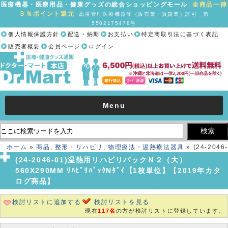
医療機器・医療用品・健康グッズの総合ショッピングモール
全商品一律
３％ポイント還元
高度管理医療機器等（販売業・賃貸業）許可 第
5502175478号
個人情報保護方針
配送・納期
お支払い
特定商取引法に基づく表記
販売者概要
会員ページ
ログイン
Menu
ホーム
»
商品
,
整形・リハビリ
,
物理療法・温熱療法器具
» (24-2046-
01)温熱用リハビリパックＮ２（大） 560X290MM ﾘﾊﾋﾞﾘﾊﾟｯｸNﾀﾞｲ【1
(24-2046-01)温熱用リハビリパックＮ２（大）
枚単位】【2019年カタログ商品】
560X290MM ﾘﾊﾋﾞﾘﾊﾟｯｸNﾀﾞｲ【1枚単位】【2019年カタ
ログ商品】
検討リストに追加する
検討リストを見る
現在
117名
の方が検討リストに登録しています。