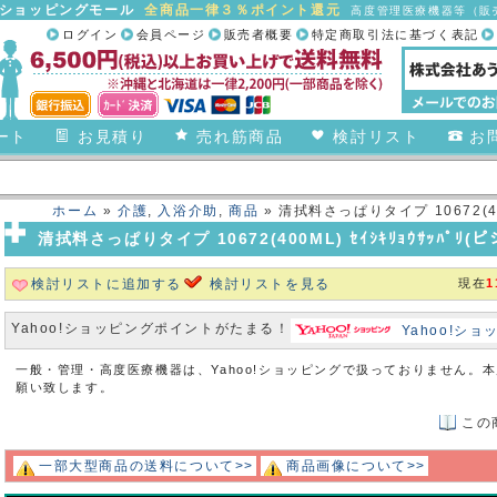
合ショッピングモール
全商品一律３％ポイント還元
高度管理医療機器等（販売
ログイン
会員ページ
販売者概要
特定商取引法に基づく表記
ート
お見積り
売れ筋商品
検討リスト
お
ホーム
»
介護
,
入浴介助
,
商品
» 清拭料さっぱりタイプ 10672(40
清拭料さっぱりタイプ 10672(400ML) ｾｲｼｷﾘｮｳｻｯﾊﾟﾘ
検討リストに追加する
検討リストを見る
現在
1
Yahoo!ショッピングポイントがたまる！
Yahoo!シ
一般・管理・高度医療機器は、Yahoo!ショッピングで扱っておりません。
願い致します。
この
一部大型商品の送料について>>
商品画像について>>