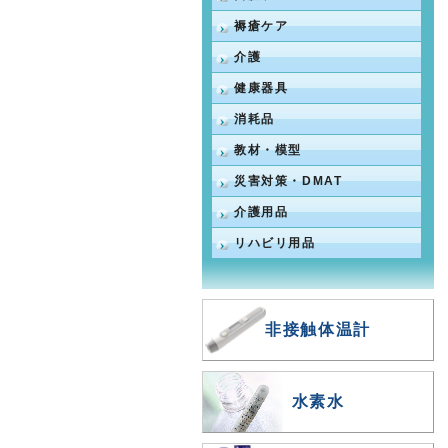
褥瘡ケア
介護
健康器具
消耗品
教材・模型
災害対策・DMAT
介護用品
リハビリ用品
非接触体温計
水素水