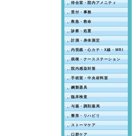
待合室・院内アメニティ
受付・事務
救急・救命
診察・処置
計測・身体測定
内視鏡・心カテ・X線・MRI
病棟・ナースステーション
院内感染対策
手術室・中央材料室
鋼製器具
臨床検査
与薬・調剤薬局
整形・リハビリ
ストーマケア
口腔ケア