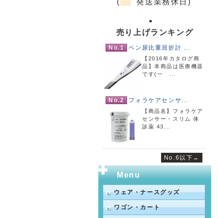
(
発送業務休日)
売り上げランキング
No.1
ペン尿比重屈折計 ...
【2016年カタログ商
品】本商品は医療機器
です(一 ...
No.2
フォラケアセンサ...
【商品名】フォラケア
センサー・スリム 体
診薬 43...
No.6以下→
Menu
ウェア・ナースグッズ
ワゴン・カート