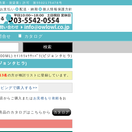
業・賃貸業）許可 第5502175478号
お支払い
配送・納期
個人情報保護方針
問合せ
カタログ
0ML) ｾｲｼｷﾘｮｳｻｯﾊﾟﾘ(ピジョンタヒラ)
(ピジョンタヒラ)
13名
の方が検討リストに登録しています。
ョッピングで購入する>>
本店からご購入または
お見積もり依頼
をお
商品のカタログはこちらから
カタログ