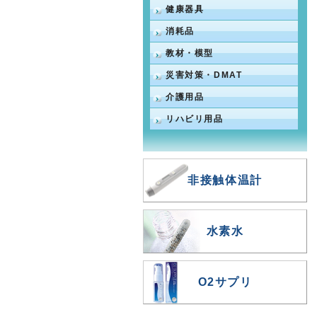
健康器具
消耗品
教材・模型
災害対策・DMAT
介護用品
リハビリ用品
非接触体温計
水素水
O2サプリ