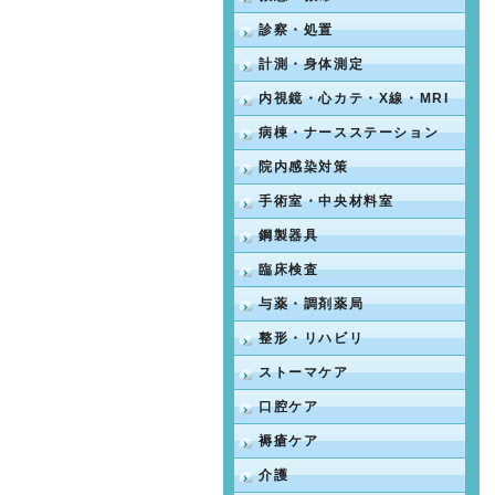
診察・処置
計測・身体測定
内視鏡・心カテ・X線・MRI
病棟・ナースステーション
院内感染対策
手術室・中央材料室
鋼製器具
臨床検査
与薬・調剤薬局
整形・リハビリ
ストーマケア
口腔ケア
褥瘡ケア
介護