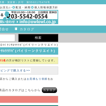
業・賃貸業）許可 第5502175478号
お支払い
配送・納期
個人情報保護方針
問合せ
カタログ
0ﾏｲ ｹﾝｻﾖｳｳﾜｷﾞ(バイリーンクリエイト)
ｹﾝｻﾖｳｳﾜｷﾞ(バイリーンクリエイト)
01名
の方が検討リストに登録しています。
ョッピングで購入する>>
本店からご購入または
お見積もり依頼
をお
商品のカタログはこちらから
カタログ