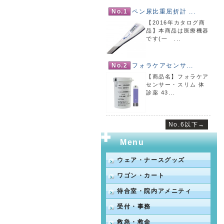
No.1
ペン尿比重屈折計 ...
【2016年カタログ商
品】本商品は医療機器
です(一 ...
No.2
フォラケアセンサ...
【商品名】フォラケア
センサー・スリム 体
診薬 43...
No.6以下→
Menu
ウェア・ナースグッズ
ワゴン・カート
待合室・院内アメニティ
受付・事務
救急・救命