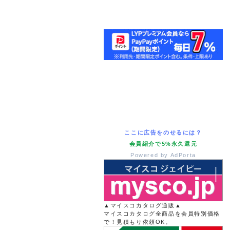
ここに広告をのせるには？
会員紹介で5%永久還元
Powered by AdPorta
▲マイスコカタログ通販▲
マイスコカタログ全商品を会員特別価格
で！見積もり依頼OK。