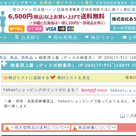
合ショッピングモール
全商品一律３％ポイント還元
高度管理医療機器等（販売
ログイン
会員ページ
販売者概要
特定商取引法に基づく表記
ート
お見積り
売れ筋商品
検討リスト
お
用品
,
商品
,
消耗品
» 検査用上着（ディスポ検査衣） IP-200(ﾌﾘｰｻｲｽﾞ)10
検査用上着（ディスポ検査衣） IP-200(ﾌﾘｰｻｲｽﾞ)100ﾏｲ 
検討リストに追加する
検討リストを見る
現在
1
Yahoo!ショッピングポイントがたまる！
Yahoo!シ
一般・管理・高度医療機器は、Yahoo!ショッピングで扱っておりません。
願い致します。
この
一部大型商品の送料について>>
商品画像について>>