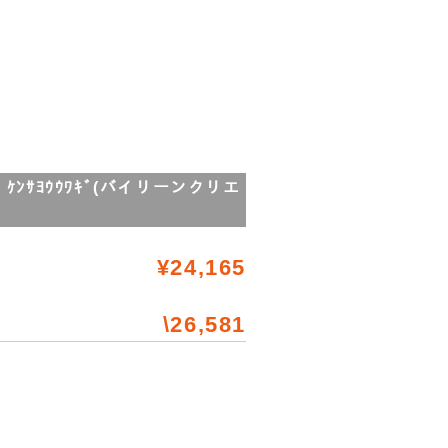
ｲ ｹﾝｻﾖｳｳﾜｷﾞ(バイリーンクリエ
¥24,165
\26,581