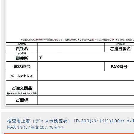
検査用上着（ディスポ検査衣） IP-200(ﾌﾘｰｻｲｽﾞ)100ﾏｲ ｹ
FAXでのご注文はこちら>>