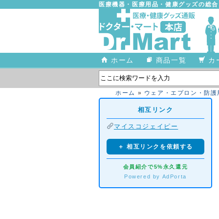
医療機器・医療用品・健康グッズの総
ホーム
商品一覧
カ
ホーム
»
ウェア・エプロン・防護
相互リンク
マイスコジェイピー
＋ 相互リンクを依頼する
会員紹介で5%永久還元
Powered by AdPorta