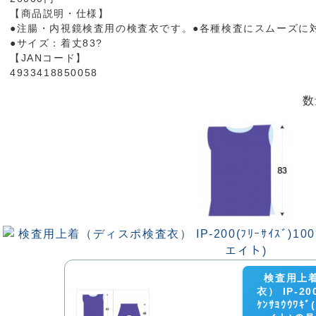
【商品説明・仕様】
●注腸・内視鏡検査用の検査衣です。●各種検査にスムーズに
●サイズ：着丈83?
【JANコード】
4933418850058
数
検査用上
衣） IP-200
ｹﾝｻﾖｳｳﾜ