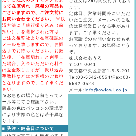
ご注文は24時間受付けており
って在庫切れ・廃盤の商品も
ます。
ございますので、ご注文前に
定休日、営業時間外にいただ
お問い合わせください。
※決
いたご注文、メールへのご返
済方法に「銀行振り込み（前
信は翌営業日となる事があり
払い）」を選択された方は、
ます。ご了承ください。
ご注文後弊社より在庫確認の
お電話でのお問い合わせも承
メールを致しますので、お振
っております。お気軽にどう
込までお待ちください。お振
ぞ。
込後、「在庫切れ」と判明し
株式会社あうる
た場合、入金いただいた料金
〒104-0041
は返金致しますが、振り込み
東京都中央区新富1-5-5-201
手数料などはお客様のご負担
Tel:03-5542-0554/Fax:03-
となりますので、ご了承くだ
5542-0528
さい。
メール:
info@owlowl.co.jp
※お急ぎの場合は前もってメ
ール等にてご確認下さい。
商品の色はパソコンの環境等
により実際の色とは若干異な
ります。
■ 受注・納品日について