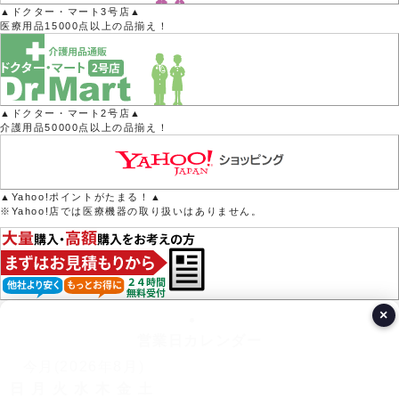
▲ドクター・マート3号店▲
医療用品15000点以上の品揃え！
▲ドクター・マート2号店▲
介護用品50000点以上の品揃え！
▲Yahoo!ポイントがたまる！▲
※Yahoo!店では医療機器の取り扱いはありません。
×
営業日カレンダー
今月(2026年8月)
日
月
火
水
木
金
土