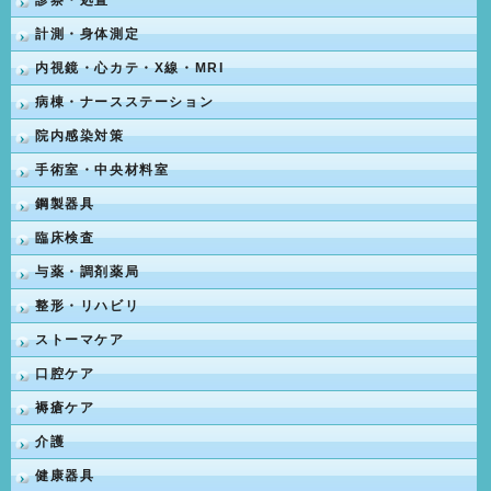
診察・処置
計測・身体測定
内視鏡・心カテ・X線・MRI
病棟・ナースステーション
院内感染対策
手術室・中央材料室
鋼製器具
臨床検査
与薬・調剤薬局
整形・リハビリ
ストーマケア
口腔ケア
褥瘡ケア
介護
健康器具