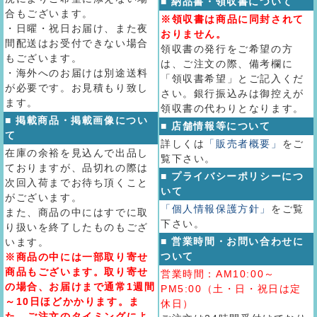
■ 納品書・領収書について
合もございます。
※領収書は商品に同封されて
・日曜・祝日お届け、また夜
おりません。
間配送はお受付できない場合
領収書の発行をご希望の方
もございます。
は、ご注文の際、備考欄に
・海外へのお届けは別途送料
「領収書希望」とご記入くだ
が必要です。お見積もり致し
さい。銀行振込みは御控えが
ます。
領収書の代わりとなります。
■ 掲載商品・掲載画像につい
■ 店舗情報等について
て
詳しくは
「販売者概要」
をご
在庫の余裕を見込んで出品し
覧下さい。
ておりますが、品切れの際は
■ プライバシーポリシーにつ
次回入荷までお待ち頂くこと
いて
がございます。
「個人情報保護方針」
をご覧
また、商品の中にはすでに取
下さい。
り扱いを終了したものもござ
■ 営業時間・お問い合わせに
います。
ついて
※商品の中には一部取り寄せ
商品もございます。取り寄せ
営業時間：AM10:00～
の場合、お届けまで通常1週間
PM5:00（土・日・祝日は定
～10日ほどかかります。ま
休日）
た、ご注文のタイミングによ