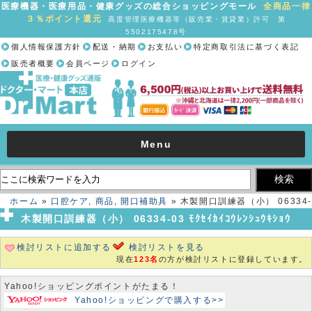
医療機器・医療用品・健康グッズの総合ショッピングモール
全商品一律
３％ポイント還元
高度管理医療機器等（販売業・賃貸業）許可 第
5502175478号
個人情報保護方針
配送・納期
お支払い
特定商取引法に基づく表記
販売者概要
会員ページ
ログイン
Menu
ホーム
»
口腔ケア
,
商品
,
開口補助具
» 木製開口訓練器（小） 06334-
03 ﾓｸｾｲｶｲｺｳﾚﾝｼｭｳｷｼｮｳ
木製開口訓練器（小） 06334-03 ﾓｸｾｲｶｲｺｳﾚﾝｼｭｳｷｼｮｳ
検討リストに追加する
検討リストを見る
現在
123名
の方が検討リストに登録しています。
Yahoo!ショッピングポイントがたまる！
Yahoo!ショッピングで購入する>>