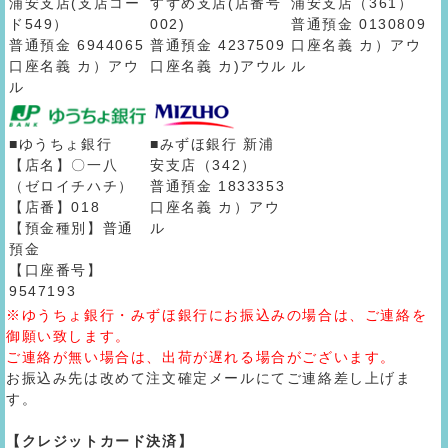
浦安支店(支店コー
すずめ支店(店番号
浦安支店（361）
ド549）
002)
普通預金 0130809
普通預金 6944065
普通預金 4237509
口座名義 カ）アウ
口座名義 カ）アウ
口座名義 カ)アウル
ル
ル
■ゆうちょ銀行
■みずほ銀行 新浦
【店名】〇一八
安支店（342）
（ゼロイチハチ）
普通預金 1833353
【店番】018
口座名義 カ）アウ
【預金種別】普通
ル
預金
【口座番号】
9547193
※ゆうちょ銀行・みずほ銀行にお振込みの場合は、ご連絡を
御願い致します。
ご連絡が無い場合は、出荷が遅れる場合がございます。
お振込み先は改めて注文確定メールにてご連絡差し上げま
す。
【クレジットカード決済】