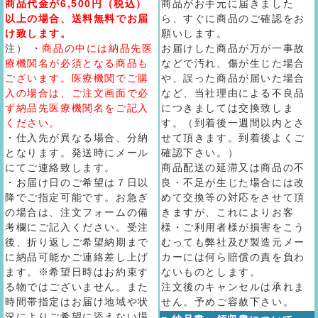
商品代金が6,500円（税込）
商品がお手元に届きました
以上の場合、送料無料でお届
ら、すぐに商品のご確認をお
け致します。
願いします。
注） ・
商品の中には納品先医
お届けした商品が万が一事故
療機関名が必須となる商品も
などで汚れ、傷が生じた場合
ございます。医療機関でご購
や、誤った商品が届いた場合
入の場合は、ご注文画面で必
など、当社理由による不良品
ず納品先医療機関名をご記入
につきましては交換致しま
ください。
す。（到着後一週間以内とさ
・仕入先が異なる場合、分納
せて頂きます。到着後よくご
となります。発送時にメール
確認下さい。）
にてご連絡致します。
商品配送の延滞又は商品の不
・お届け日のご希望は７日以
良・不足が生じた場合には改
降でご指定可能です。お急ぎ
めて交換等の対応をさせて頂
の場合は、注文フォームの備
きますが、これによりお客
考欄にご記入ください。受注
様・ご利用者様が損害をこう
後、折り返しご希望納期まで
むっても弊社及び製造元メー
に納品可能かご連絡差し上げ
カーには何ら賠償の責を負わ
ます。※希望日時はお約束す
ないものとします。
る物ではございません。また
注文後のキャンセルは承れま
時間帯指定はお届け地域や状
せん。予めご容赦下さい。
況によりご希望に添えない場