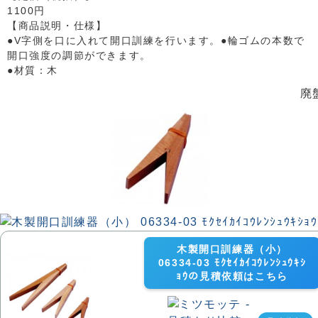
1100円
【商品説明・仕様】
●V字側を口に入れて開口訓練を行います。●輪ゴムの本数で
開口強度の調節ができます。
●材質：木
廃
木製開口訓練器（小）
06334-03 ﾓｸｾｲｶｲｺｳﾚﾝｼｭｳｷｼ
ｮｳの見積依頼はこちら