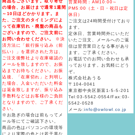
商品もございます。取り寄せ
営業時間：AM10:00～
の場合、お届けまで通常1週間
PM5:00（土・日・祝日は定
～10日ほどかかります。ま
休日）
た、ご注文のタイミングによ
ご注文は24時間受付けており
って在庫切れ・廃盤の商品も
ます。
ございますので、ご注文前に
定休日、営業時間外にいただ
お問い合わせください。
※決
いたご注文、メールへのご返
済方法に「銀行振り込み（前
信は翌営業日となる事があり
払い）」を選択された方は、
ます。ご了承ください。
ご注文後弊社より在庫確認の
お電話でのお問い合わせも承
メールを致しますので、お振
っております。お気軽にどう
込までお待ちください。お振
ぞ。
込後、「在庫切れ」と判明し
株式会社あうる
た場合、入金いただいた料金
〒104-0041
は返金致しますが、振り込み
東京都中央区新富1-5-5-201
手数料などはお客様のご負担
Tel:03-5542-0554/Fax:03-
となりますので、ご了承くだ
5542-0528
さい。
メール:
info@owlowl.co.jp
※お急ぎの場合は前もってメ
ール等にてご確認下さい。
商品の色はパソコンの環境等
により実際の色とは若干異な