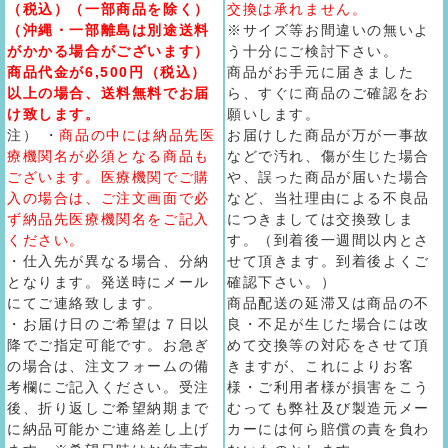
（税込）（一部商品を除く）
交換は承れません。
（沖縄・一部離島は別途送料
※サイズ等お間違いの無いよ
がかかる場合がございます）
う十分にご検討下さい。
商品代金が6,500円（税込）
商品がお手元に届きました
以上の場合、送料無料でお届
ら、すぐに商品のご確認をお
け致します。
願いします。
注） ・
商品の中には納品先医
お届けした商品が万が一事故
療機関名が必須となる商品も
などで汚れ、傷が生じた場合
ございます。医療機関でご購
や、誤った商品が届いた場合
入の場合は、ご注文画面で必
など、当社理由による不良品
ず納品先医療機関名をご記入
につきましては交換致しま
ください。
す。（到着後一週間以内とさ
・仕入先が異なる場合、分納
せて頂きます。到着後よくご
となります。発送時にメール
確認下さい。）
にてご連絡致します。
商品配送の延滞又は商品の不
・お届け日のご希望は７日以
良・不足が生じた場合には改
降でご指定可能です。お急ぎ
めて交換等の対応をさせて頂
の場合は、注文フォームの備
きますが、これによりお客
考欄にご記入ください。受注
様・ご利用者様が損害をこう
後、折り返しご希望納期まで
むっても弊社及び製造元メー
に納品可能かご連絡差し上げ
カーには何ら賠償の責を負わ