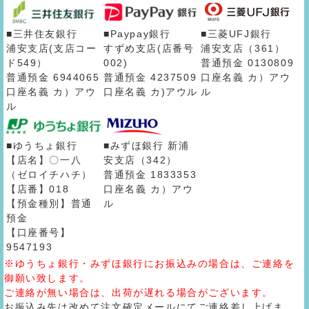
■三井住友銀行
■Paypay銀行
■三菱UFJ銀行
浦安支店(支店コー
すずめ支店(店番号
浦安支店（361）
ド549）
002)
普通預金 0130809
普通預金 6944065
普通預金 4237509
口座名義 カ）アウ
口座名義 カ）アウ
口座名義 カ)アウル
ル
ル
■ゆうちょ銀行
■みずほ銀行 新浦
【店名】〇一八
安支店（342）
（ゼロイチハチ）
普通預金 1833353
【店番】018
口座名義 カ）アウ
【預金種別】普通
ル
預金
【口座番号】
9547193
※ゆうちょ銀行・みずほ銀行にお振込みの場合は、ご連絡を
御願い致します。
ご連絡が無い場合は、出荷が遅れる場合がございます。
お振込み先は改めて注文確定メールにてご連絡差し上げま