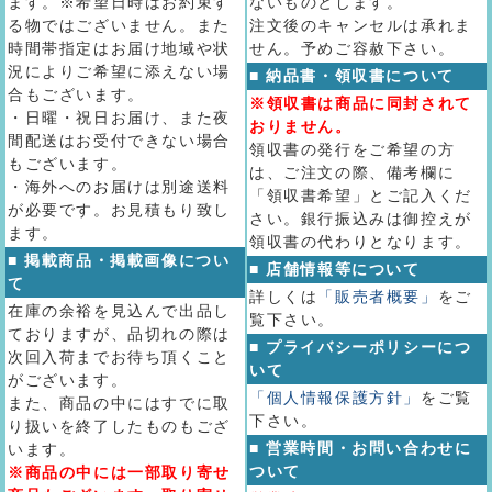
ます。※希望日時はお約束す
ないものとします。
る物ではございません。また
注文後のキャンセルは承れま
時間帯指定はお届け地域や状
せん。予めご容赦下さい。
況によりご希望に添えない場
■ 納品書・領収書について
合もございます。
※領収書は商品に同封されて
・日曜・祝日お届け、また夜
おりません。
間配送はお受付できない場合
領収書の発行をご希望の方
もございます。
は、ご注文の際、備考欄に
・海外へのお届けは別途送料
「領収書希望」とご記入くだ
が必要です。お見積もり致し
さい。銀行振込みは御控えが
ます。
領収書の代わりとなります。
■ 掲載商品・掲載画像につい
■ 店舗情報等について
て
詳しくは
「販売者概要」
をご
在庫の余裕を見込んで出品し
覧下さい。
ておりますが、品切れの際は
■ プライバシーポリシーにつ
次回入荷までお待ち頂くこと
いて
がございます。
「個人情報保護方針」
をご覧
また、商品の中にはすでに取
下さい。
り扱いを終了したものもござ
■ 営業時間・お問い合わせに
います。
ついて
※商品の中には一部取り寄せ