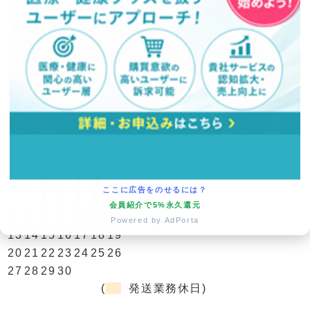
営業日カレンダー
今月(2026年8月)
日
月
火
水
木
金
土
1
2
3
4
5
6
7
8
9
10
11
12
13
14
15
16
17
18
19
20
21
22
23
24
25
26
27
28
29
30
31
翌月(2026年9月)
日
月
火
水
木
金
土
ここに広告をのせるには？
1
2
3
4
5
会員紹介で5%永久還元
6
7
8
9
10
11
12
Powered by AdPorta
13
14
15
16
17
18
19
20
21
22
23
24
25
26
27
28
29
30
(
発送業務休日)