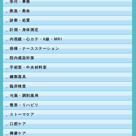
受付・事務
救急・救命
診察・処置
計測・身体測定
内視鏡・心カテ・X線・MRI
病棟・ナースステーション
院内感染対策
手術室・中央材料室
鋼製器具
臨床検査
与薬・調剤薬局
整形・リハビリ
ストーマケア
口腔ケア
褥瘡ケア