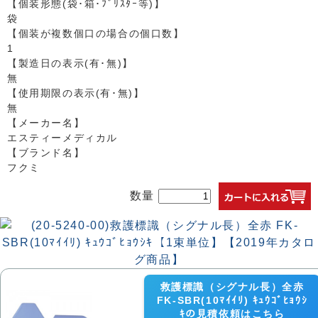
【個装形態(袋･箱･ﾌﾞﾘｽﾀｰ等)】
袋
【個装が複数個口の場合の個口数】
1
【製造日の表示(有･無)】
無
【使用期限の表示(有･無)】
無
【メーカー名】
エスティーメディカル
【ブランド名】
フクミ
数量
救護標識（シグナル長）全赤
FK-SBR(10ﾏｲｲﾘ) ｷｭｳｺﾞﾋｮｳｼ
ｷの見積依頼はこちら