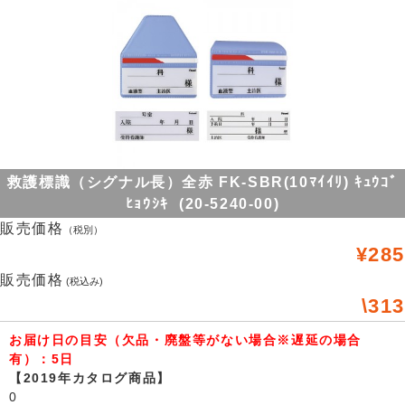
救護標識（シグナル長）全赤 FK-SBR(10ﾏｲｲﾘ) ｷｭｳｺﾞ
ﾋｮｳｼｷ (20-5240-00)
販売価格
（税別）
¥285
販売価格
(税込み)
\313
お届け日の目安（欠品・廃盤等がない場合※遅延の場合
有）：5日
【2019年カタログ商品】
0