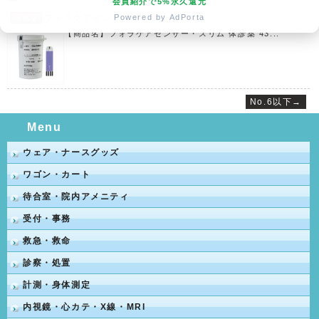
会員紹介で5%永久還元
Powered by AdPorta
No.2
フォラケアセンサ...
【商品名】フォラケアセンサー・スリム 体診薬 43...
No.6以下→
Menu
ウェア・ナースグッズ
ワゴン・カート
待合室・院内アメニティ
受付・事務
救急・救命
診察・処置
計測・身体測定
内視鏡・心カテ・X線・MRI