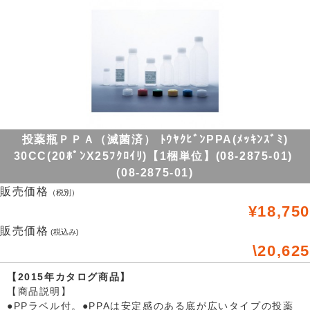
投薬瓶ＰＰＡ（滅菌済） ﾄｳﾔｸﾋﾞﾝPPA(ﾒｯｷﾝｽﾞﾐ)
30CC(20ﾎﾟﾝX25ﾌｸﾛｲﾘ)【1梱単位】(08-2875-01)
(08-2875-01)
販売価格
（税別）
¥18,750
販売価格
(税込み)
\20,625
【2015年カタログ商品】
【商品説明】
●PPラベル付。●PPAは安定感のある底が広いタイプの投薬