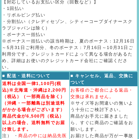
【対応しているお支払い区分（回数など）】
・1回払い
・リボルビング払い
・分割払い（クレディセゾン、シティーコープダイナースク
ラブジャパンは除く）
・ボーナス一括払い
※ボーナス一括払いの該当時期は、夏のボーナス：12月16日
～5月31日ご利用分、冬のボーナス：7月16日～10月31日ご
利用分です。クレジットカードによって異なる場合があるた
め、詳細はお使いのクレジットカード会社にご確認くださ
い。
■ 配送・送料について
■ キャンセル、返品、交換に
ついて
送料は全国一律1,100円(税
込)※北海道・沖縄は2,200円
お客様のご都合による返品・
（税込）（一部商品を除く）
交換は承れません。
（沖縄・一部離島は別途送料
※サイズ等お間違いの無いよ
がかかる場合がございます）
う十分にご検討下さい。
商品代金が6,500円（税込）
商品がお手元に届きました
以上の場合、送料無料でお届
ら、すぐに商品のご確認をお
け致します。
願いします。
注） ・
商品の中には納品先医
お届けした商品が万が一事故