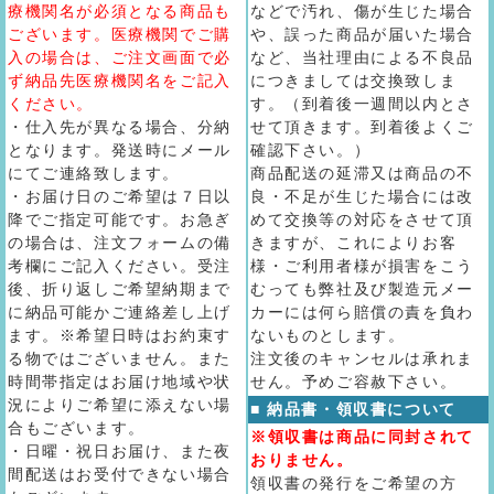
療機関名が必須となる商品も
などで汚れ、傷が生じた場合
ございます。医療機関でご購
や、誤った商品が届いた場合
入の場合は、ご注文画面で必
など、当社理由による不良品
ず納品先医療機関名をご記入
につきましては交換致しま
ください。
す。（到着後一週間以内とさ
・仕入先が異なる場合、分納
せて頂きます。到着後よくご
となります。発送時にメール
確認下さい。）
にてご連絡致します。
商品配送の延滞又は商品の不
・お届け日のご希望は７日以
良・不足が生じた場合には改
降でご指定可能です。お急ぎ
めて交換等の対応をさせて頂
の場合は、注文フォームの備
きますが、これによりお客
考欄にご記入ください。受注
様・ご利用者様が損害をこう
後、折り返しご希望納期まで
むっても弊社及び製造元メー
に納品可能かご連絡差し上げ
カーには何ら賠償の責を負わ
ます。※希望日時はお約束す
ないものとします。
る物ではございません。また
注文後のキャンセルは承れま
時間帯指定はお届け地域や状
せん。予めご容赦下さい。
況によりご希望に添えない場
■ 納品書・領収書について
合もございます。
※領収書は商品に同封されて
・日曜・祝日お届け、また夜
おりません。
間配送はお受付できない場合
領収書の発行をご希望の方