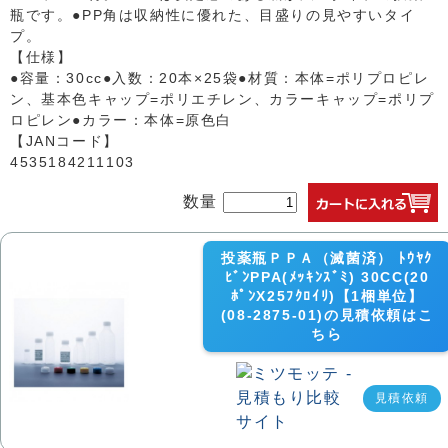
瓶です。●PP角は収納性に優れた、目盛りの見やすいタイ
プ。
【仕様】
●容量：30cc●入数：20本×25袋●材質：本体=ポリプロピレ
ン、基本色キャップ=ポリエチレン、カラーキャップ=ポリプ
ロピレン●カラー：本体=原色白
【JANコード】
4535184211103
数量
投薬瓶ＰＰＡ（滅菌済） ﾄｳﾔｸ
ﾋﾞﾝPPA(ﾒｯｷﾝｽﾞﾐ) 30CC(20
ﾎﾟﾝX25ﾌｸﾛｲﾘ)【1梱単位】
(08-2875-01)の見積依頼はこ
ちら
見積依頼