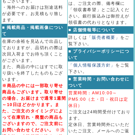
もございます。
は、ご注文の際、備考欄に
・海外へのお届けは別途送料
「領収書希望」とご記入くだ
が必要です。お見積もり致し
さい。銀行振込みは御控えが
ます。
領収書の代わりとなります。
■ 掲載商品・掲載画像につい
■ 店舗情報等について
て
詳しくは
「販売者概要」
をご
在庫の余裕を見込んで出品し
覧下さい。
ておりますが、品切れの際は
■ プライバシーポリシーにつ
次回入荷までお待ち頂くこと
いて
がございます。
「個人情報保護方針」
をご覧
また、商品の中にはすでに取
下さい。
り扱いを終了したものもござ
■ 営業時間・お問い合わせに
います。
ついて
※商品の中には一部取り寄せ
商品もございます。取り寄せ
営業時間：AM10:00～
の場合、お届けまで通常1週間
PM5:00（土・日・祝日は定
～10日ほどかかります。ま
休日）
た、ご注文のタイミングによ
ご注文は24時間受付けており
って在庫切れ・廃盤の商品も
ます。
ございますので、ご注文前に
定休日、営業時間外にいただ
お問い合わせください。
※決
いたご注文、メールへのご返