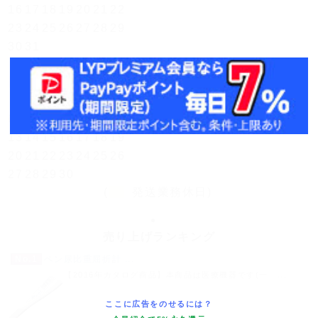
16
17
18
19
20
21
22
23
24
25
26
27
28
29
30
31
翌月(2026年9月)
日
月
火
水
木
金
土
1
2
3
4
5
6
7
8
9
10
11
12
13
14
15
16
17
18
19
20
21
22
23
24
25
26
27
28
29
30
(
発送業務休日)
売り上げランキング
No.1
ペン尿比重屈折計 ...
【2016年カタログ商品】本商品は医療機器です(一 ...
ここに広告をのせるには？