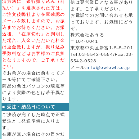
済方法に「銀行振り込み（前
信は翌営業日となる事があり
払い）」を選択された方は、
ます。ご了承ください。
ご注文後弊社より在庫確認の
お電話でのお問い合わせも承
メールを致しますので、お振
っております。お気軽にどう
込までお待ちください。お振
ぞ。
込後、「在庫切れ」と判明し
株式会社あうる
た場合、入金いただいた料金
〒104-0041
は返金致しますが、振り込み
東京都中央区新富1-5-5-201
手数料などはお客様のご負担
Tel:03-5542-0554/Fax:03-
となりますので、ご了承くだ
5542-0528
さい。
メール:
info@owlowl.co.jp
※お急ぎの場合は前もってメ
ール等にてご確認下さい。
商品の色はパソコンの環境等
により実際の色とは若干異な
ります。
■ 受注・納品日について
ご決済が完了した時点で正式
受注とし発送準備に入りま
す。
在庫が無い場合はその旨お知