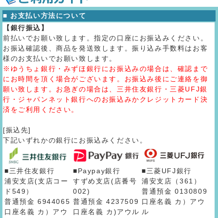
■ お支払い方法について
【銀行振込】
前払いでお願い致します。指定の口座にお振込みください。
お振込確認後、商品を発送致します。振り込み手数料はお客
様のお支払いでお願い致します。
※ゆうちょ銀行・みずほ銀行にお振込みの場合は、確認まで
にお時間を頂く場合がございます。お振込み後にご連絡を御
願い致します。お急ぎの場合は、三井住友銀行・三菱UFJ銀
行・ジャパンネット銀行へのお振込みかクレジットカード決
済をご利用ください。
[振込先]
下記いずれかの銀行にお振込みください。
■三井住友銀行
■Paypay銀行
■三菱UFJ銀行
浦安支店(支店コー
すずめ支店(店番号
浦安支店（361）
ド549）
002)
普通預金 0130809
普通預金 6944065
普通預金 4237509
口座名義 カ）アウ
口座名義 カ）アウ
口座名義 カ)アウル
ル