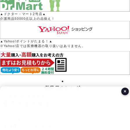
▲ドクター・マート2号店▲
介護用品50000点以上の品揃え！
▲Yahoo!ポイントがたまる！▲
※Yahoo!店では医療機器の取り扱いはありません。
営業日カレンダー
×
今月(2026年8月)
日
月
火
水
木
金
土
1
2
3
4
5
6
7
8
9
10
11
12
13
14
15