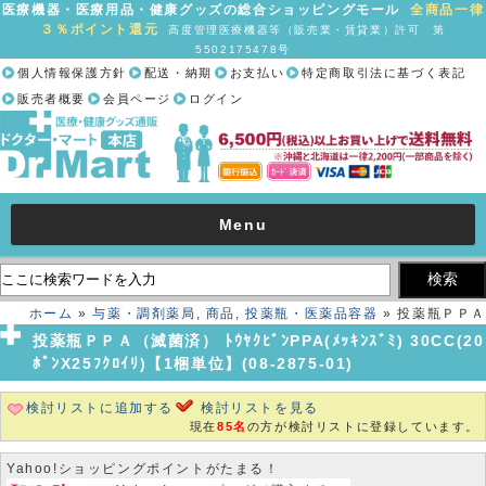
医療機器・医療用品・健康グッズの総合ショッピングモール
全商品一律
３％ポイント還元
高度管理医療機器等（販売業・賃貸業）許可 第
5502175478号
個人情報保護方針
配送・納期
お支払い
特定商取引法に基づく表記
販売者概要
会員ページ
ログイン
Menu
ホーム
»
与薬・調剤薬局
,
商品
,
投薬瓶・医薬品容器
» 投薬瓶ＰＰＡ
（滅菌済） ﾄｳﾔｸﾋﾞﾝPPA(ﾒｯｷﾝｽﾞﾐ) 30CC(20ﾎﾟﾝX25ﾌｸﾛｲﾘ)【1梱単
投薬瓶ＰＰＡ（滅菌済） ﾄｳﾔｸﾋﾞﾝPPA(ﾒｯｷﾝｽﾞﾐ) 30CC(20
位】(08-2875-01)
ﾎﾟﾝX25ﾌｸﾛｲﾘ)【1梱単位】(08-2875-01)
検討リストに追加する
検討リストを見る
現在
85名
の方が検討リストに登録しています。
Yahoo!ショッピングポイントがたまる！