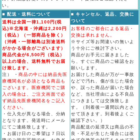
い。
■ 配送・送料について
■ キャンセル、返品、交換に
ついて
送料は全国一律1,100円(税
込)※北海道・沖縄は2,200円
お客様のご都合による返品・
（税込）（一部商品を除く）
交換は承れません。
（沖縄・一部離島は別途送料
※サイズ等お間違いの無いよ
がかかる場合がございます）
う十分にご検討下さい。
商品代金が6,500円（税込）
商品がお手元に届きました
以上の場合、送料無料でお届
ら、すぐに商品のご確認をお
け致します。
願いします。
注） ・
商品の中には納品先医
お届けした商品が万が一事故
療機関名が必須となる商品も
などで汚れ、傷が生じた場合
ございます。医療機関でご購
や、誤った商品が届いた場合
入の場合は、ご注文画面で必
など、当社理由による不良品
ず納品先医療機関名をご記入
につきましては交換致しま
ください。
す。（到着後一週間以内とさ
・仕入先が異なる場合、分納
せて頂きます。到着後よくご
となります。発送時にメール
確認下さい。）
にてご連絡致します。
商品配送の延滞又は商品の不
・お届け日のご希望は７日以
良・不足が生じた場合には改