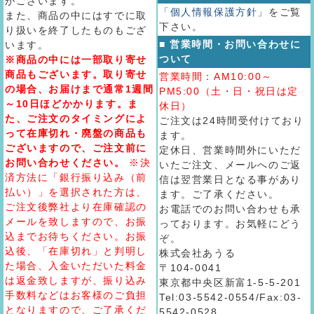
がございます。
「個人情報保護方針」
をご覧
また、商品の中にはすでに取
下さい。
り扱いを終了したものもござ
■ 営業時間・お問い合わせに
います。
ついて
※商品の中には一部取り寄せ
商品もございます。取り寄せ
営業時間：AM10:00～
の場合、お届けまで通常1週間
PM5:00（土・日・祝日は定
～10日ほどかかります。ま
休日）
た、ご注文のタイミングによ
ご注文は24時間受付けており
って在庫切れ・廃盤の商品も
ます。
ございますので、ご注文前に
定休日、営業時間外にいただ
お問い合わせください。
※決
いたご注文、メールへのご返
済方法に「銀行振り込み（前
信は翌営業日となる事があり
払い）」を選択された方は、
ます。ご了承ください。
ご注文後弊社より在庫確認の
お電話でのお問い合わせも承
メールを致しますので、お振
っております。お気軽にどう
込までお待ちください。お振
ぞ。
込後、「在庫切れ」と判明し
株式会社あうる
た場合、入金いただいた料金
〒104-0041
は返金致しますが、振り込み
東京都中央区新富1-5-5-201
手数料などはお客様のご負担
Tel:03-5542-0554/Fax:03-
となりますので、ご了承くだ
5542-0528