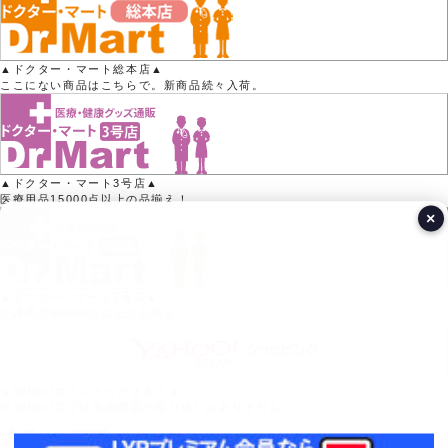
▲ドクター・マート総本店▲
ここにない商品はこちらで。新商品続々入荷。
▲ドクター・マート3号店▲
医療用品15000点以上の品揃え！
×
▲ドクター・マート2号店▲
介護用品50000点以上の品揃え！
▲Yahoo!ポイントがたまる！▲
※Yahoo!店では医療機器の取り扱いはありません。