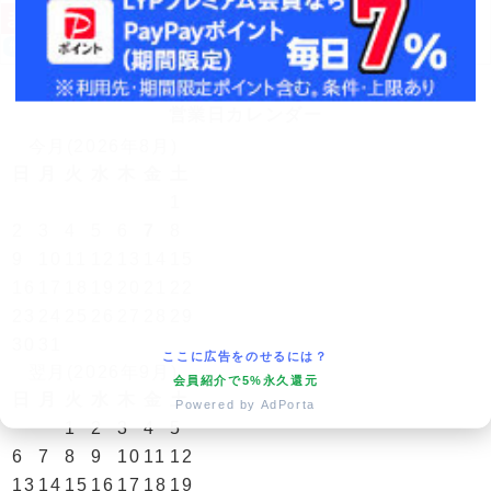
営業日カレンダー
今月(2026年8月)
日
月
火
水
木
金
土
1
2
3
4
5
6
7
8
9
10
11
12
13
14
15
16
17
18
19
20
21
22
23
24
25
26
27
28
29
30
31
ここに広告をのせるには？
翌月(2026年9月)
会員紹介で5%永久還元
日
月
火
水
木
金
土
Powered by AdPorta
1
2
3
4
5
6
7
8
9
10
11
12
13
14
15
16
17
18
19