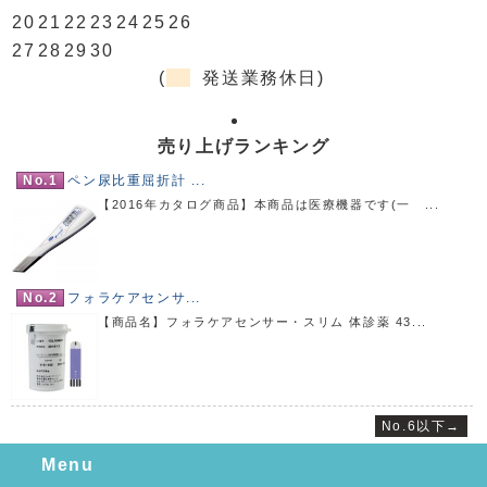
20
21
22
23
24
25
26
27
28
29
30
(
発送業務休日)
売り上げランキング
No.1
ペン尿比重屈折計 ...
【2016年カタログ商品】本商品は医療機器です(一 ...
No.2
フォラケアセンサ...
【商品名】フォラケアセンサー・スリム 体診薬 43...
No.6以下→
Menu