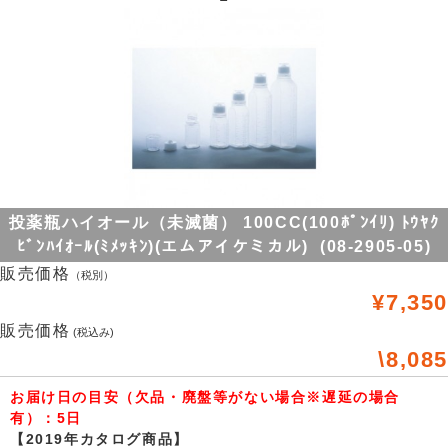
投薬瓶ハイオール（未滅菌） 100CC(100ﾎﾟﾝｲﾘ) ﾄｳﾔｸ
ﾋﾞﾝﾊｲｵｰﾙ(ﾐﾒｯｷﾝ)(エムアイケミカル) (08-2905-05)
販売価格
（税別）
¥7,350
販売価格
(税込み)
\8,085
お届け日の目安（欠品・廃盤等がない場合※遅延の場合
有）：5日
【2019年カタログ商品】