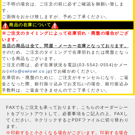
ご不明の場合は、ご注文の前に必ずご確認を御願い致しま
す。
ご面倒をおかけ致しますが、予めご了承ください。
商品の在庫について
※ご注文のタイミングによって在庫切れ・廃盤の場合がござ
います。
当店の商品は全て、問屋・メーカー在庫となっております。
そのため、ご注文のタイミングで在庫切れまたは廃盤となっ
ている商品もございます。
ご注文の際は、必ず在庫状況を電話(03-5542-0554)かメー
ル(
info@owlowl.co.jp
)でお確かめください。
在庫切れ・廃盤のために、ご注文がキャンセルになり、ご返
金となった際、銀行振り込みでお支払いの場合、銀行振込み
手数料は、ご返金できませんのでご了承ください。
FAXでもご注文も承っております。こちらのオーダーシー
トをプリントアウトして、必要事項をご記入の上、FAXし
てください。※クリックするとPDFファイルに切り替わり
ます。
※印刷すると小さくなる場合がございます。印刷する場合