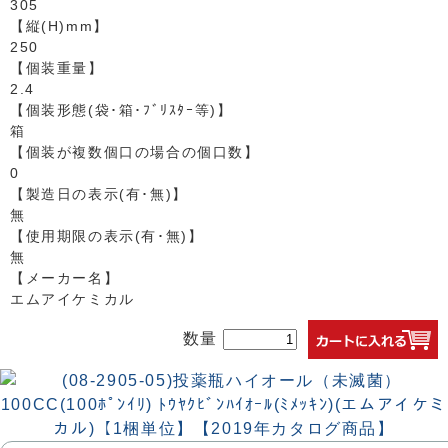
305
【縦(H)mm】
250
【個装重量】
2.4
【個装形態(袋･箱･ﾌﾞﾘｽﾀｰ等)】
箱
【個装が複数個口の場合の個口数】
0
【製造日の表示(有･無)】
無
【使用期限の表示(有･無)】
無
【メーカー名】
エムアイケミカル
数量