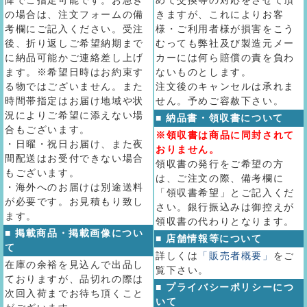
降でご指定可能です。お急ぎ
めて交換等の対応をさせて頂
の場合は、注文フォームの備
きますが、これによりお客
考欄にご記入ください。受注
様・ご利用者様が損害をこう
後、折り返しご希望納期まで
むっても弊社及び製造元メー
に納品可能かご連絡差し上げ
カーには何ら賠償の責を負わ
ます。※希望日時はお約束す
ないものとします。
る物ではございません。また
注文後のキャンセルは承れま
時間帯指定はお届け地域や状
せん。予めご容赦下さい。
況によりご希望に添えない場
■ 納品書・領収書について
合もございます。
※領収書は商品に同封されて
・日曜・祝日お届け、また夜
おりません。
間配送はお受付できない場合
領収書の発行をご希望の方
もございます。
は、ご注文の際、備考欄に
・海外へのお届けは別途送料
「領収書希望」とご記入くだ
が必要です。お見積もり致し
さい。銀行振込みは御控えが
ます。
領収書の代わりとなります。
■ 掲載商品・掲載画像につい
■ 店舗情報等について
て
詳しくは
「販売者概要」
をご
在庫の余裕を見込んで出品し
覧下さい。
ておりますが、品切れの際は
■ プライバシーポリシーにつ
次回入荷までお待ち頂くこと
いて