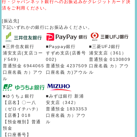
行・ジャパンネット銀行へのお振込みかクレジットカード決
済をご利用ください。
[振込先]
下記いずれかの銀行にお振込みください。
■三井住友銀行
■Paypay銀行
■三菱UFJ銀行
浦安支店(支店コー
すずめ支店(店番号
浦安支店（361）
ド549）
002)
普通預金 0130809
普通預金 6944065
普通預金 4237509
口座名義 カ）アウ
口座名義 カ）アウ
口座名義 カ)アウル
ル
ル
■ゆうちょ銀行
■みずほ銀行 新浦
【店名】〇一八
安支店（342）
（ゼロイチハチ）
普通預金 1833353
【店番】018
口座名義 カ）アウ
【預金種別】普通
ル
預金
【口座番号】