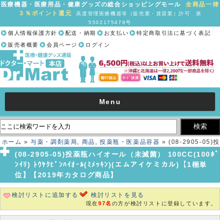
医療機器・医療用品・健康グッズの総合ショッピングモール
全商品一律
３％ポイント還元
高度管理医療機器等（販売業・賃貸業）許可 第
5502175478号
個人情報保護方針
配送・納期
お支払い
特定商取引法に基づく表記
販売者概要
会員ページ
ログイン
Menu
ホーム
»
与薬・調剤薬局
,
商品
,
投薬瓶・医薬品容器
» (08-2905-05)投
薬瓶ハイオール（未滅菌） 100CC(100ﾎﾟﾝｲﾘ) ﾄｳﾔｸﾋﾞﾝﾊｲｵｰﾙ(ﾐﾒｯｷﾝ)
(08-2905-05)投薬瓶ハイオール（未滅菌） 100CC(100ﾎﾟ
(エムアイケミカル)【1梱単位】【2019年カタログ商品】
ﾝｲﾘ) ﾄｳﾔｸﾋﾞﾝﾊｲｵｰﾙ(ﾐﾒｯｷﾝ)(エムアイケミカル)【1梱単
位】【2019年カタログ商品】
検討リストに追加する
検討リストを見る
現在
97名
の方が検討リストに登録しています。