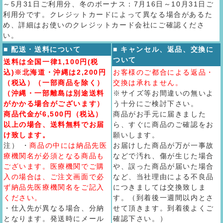
～5月31日ご利用分、冬のボーナス：7月16日～10月31日ご
利用分です。クレジットカードによって異なる場合があるた
め、詳細はお使いのクレジットカード会社にご確認くださ
い。
■ 配送・送料について
■ キャンセル、返品、交換に
ついて
送料は全国一律1,100円(税
込)※北海道・沖縄は2,200円
お客様のご都合による返品・
（税込）（一部商品を除く）
交換は承れません。
（沖縄・一部離島は別途送料
※サイズ等お間違いの無いよ
がかかる場合がございます）
う十分にご検討下さい。
商品代金が6,500円（税込）
商品がお手元に届きました
以上の場合、送料無料でお届
ら、すぐに商品のご確認をお
け致します。
願いします。
注） ・
商品の中には納品先医
お届けした商品が万が一事故
療機関名が必須となる商品も
などで汚れ、傷が生じた場合
ございます。医療機関でご購
や、誤った商品が届いた場合
入の場合は、ご注文画面で必
など、当社理由による不良品
ず納品先医療機関名をご記入
につきましては交換致しま
ください。
す。（到着後一週間以内とさ
・仕入先が異なる場合、分納
せて頂きます。到着後よくご
となります。発送時にメール
確認下さい。）