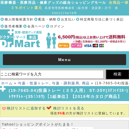
医療機器・医療用品・健康グッズの総合ショッピングモール
全商品一律
３％ポイント還元
高度管理医療機器等（販売業・賃貸業）許可 第
5502175478号
個人情報保護方針
配送・納期
お支払い
特定商取引法に基づく表記
販売者概要
会員ページ
ログイン
Menu
ホーム
»
与薬・投薬トレー
,
与薬・調剤薬局
,
商品
» (19-7665-04)投薬
トレー（３５人用） ST-35Y(ｽﾃﾝ/ｲｴﾛｰ) ﾄｳﾔｸﾄﾚｰ(35ﾆﾝﾖｳ)【1組単位】
(19-7665-04)投薬トレー（３５人用） ST-35Y(ｽﾃﾝ/ｲｴﾛｰ)
【2018年カタログ商品】
ﾄｳﾔｸﾄﾚｰ(35ﾆﾝﾖｳ)【1組単位】【2018年カタログ商品】
検討リストに追加する
検討リストを見る
現在
95名
の方が検討リストに登録しています。
Yahoo!ショッピングポイントがたまる！