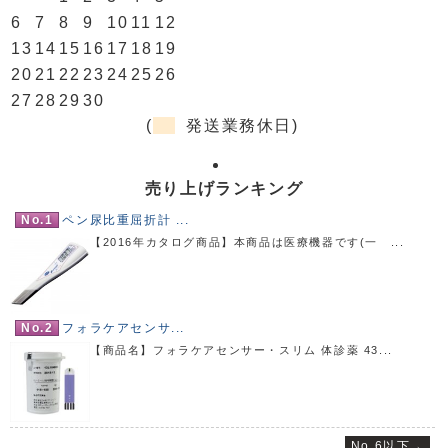
6
7
8
9
10
11
12
13
14
15
16
17
18
19
20
21
22
23
24
25
26
27
28
29
30
(
発送業務休日)
売り上げランキング
No.1
ペン尿比重屈折計 ...
【2016年カタログ商品】本商品は医療機器です(一 ...
No.2
フォラケアセンサ...
【商品名】フォラケアセンサー・スリム 体診薬 43...
No.6以下→