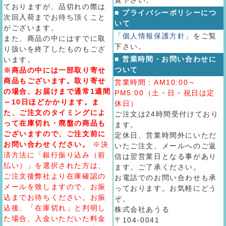
ておりますが、品切れの際は
■ プライバシーポリシーにつ
次回入荷までお待ち頂くこと
いて
がございます。
「個人情報保護方針」
をご覧
また、商品の中にはすでに取
下さい。
り扱いを終了したものもござ
■ 営業時間・お問い合わせに
います。
ついて
※商品の中には一部取り寄せ
商品もございます。取り寄せ
営業時間：AM10:00～
の場合、お届けまで通常1週間
PM5:00（土・日・祝日は定
～10日ほどかかります。ま
休日）
た、ご注文のタイミングによ
ご注文は24時間受付けており
って在庫切れ・廃盤の商品も
ます。
ございますので、ご注文前に
定休日、営業時間外にいただ
お問い合わせください。
※決
いたご注文、メールへのご返
済方法に「銀行振り込み（前
信は翌営業日となる事があり
払い）」を選択された方は、
ます。ご了承ください。
ご注文後弊社より在庫確認の
お電話でのお問い合わせも承
メールを致しますので、お振
っております。お気軽にどう
込までお待ちください。お振
ぞ。
込後、「在庫切れ」と判明し
株式会社あうる
た場合、入金いただいた料金
〒104-0041