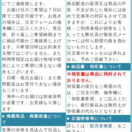
にてご連絡致します。
商品配送の延滞又は商品の不
・お届け日のご希望は７日以
良・不足が生じた場合には改
降でご指定可能です。お急ぎ
めて交換等の対応をさせて頂
の場合は、注文フォームの備
きますが、これによりお客
考欄にご記入ください。受注
様・ご利用者様が損害をこう
後、折り返しご希望納期まで
むっても弊社及び製造元メー
に納品可能かご連絡差し上げ
カーには何ら賠償の責を負わ
ます。※希望日時はお約束す
ないものとします。
る物ではございません。また
注文後のキャンセルは承れま
時間帯指定はお届け地域や状
せん。予めご容赦下さい。
況によりご希望に添えない場
■ 納品書・領収書について
合もございます。
※領収書は商品に同封されて
・日曜・祝日お届け、また夜
おりません。
間配送はお受付できない場合
領収書の発行をご希望の方
もございます。
は、ご注文の際、備考欄に
・海外へのお届けは別途送料
「領収書希望」とご記入くだ
が必要です。お見積もり致し
さい。銀行振込みは御控えが
ます。
領収書の代わりとなります。
■ 掲載商品・掲載画像につい
■ 店舗情報等について
て
詳しくは
「販売者概要」
をご
在庫の余裕を見込んで出品し
覧下さい。