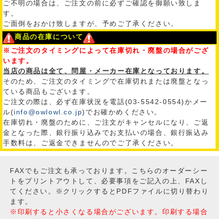
ご不明の場合は、ご注文の前に必ずご確認を御願い致しま
す。
ご面倒をおかけ致しますが、予めご了承ください。
商品の在庫について
※ご注文のタイミングによって在庫切れ・廃盤の場合がござ
います。
当店の商品は全て、問屋・メーカー在庫となっております。
そのため、ご注文のタイミングで在庫切れまたは廃盤となっ
ている商品もございます。
ご注文の際は、必ず在庫状況を電話(03-5542-0554)かメー
ル(
info@owlowl.co.jp
)でお確かめください。
在庫切れ・廃盤のために、ご注文がキャンセルになり、ご返
金となった際、銀行振り込みでお支払いの場合、銀行振込み
手数料は、ご返金できませんのでご了承ください。
FAXでもご注文も承っております。こちらのオーダーシー
トをプリントアウトして、必要事項をご記入の上、FAXし
てください。※クリックするとPDFファイルに切り替わり
ます。
※印刷すると小さくなる場合がございます。印刷する場合