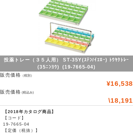
投薬トレー（３５人用） ST-35Y(ｽﾃﾝ/ｲｴﾛｰ) ﾄｳﾔｸﾄﾚｰ
(35ﾆﾝﾖｳ) (19-7665-04)
販売価格
（税別）
¥16,538
販売価格
(税込み)
\18,191
【2018年カタログ商品】
【コード】
19-7665-04
【定価（税抜）】