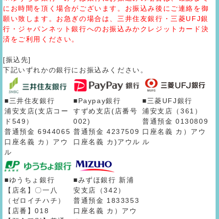
にお時間を頂く場合がございます。お振込み後にご連絡を御
願い致します。お急ぎの場合は、三井住友銀行・三菱UFJ銀
行・ジャパンネット銀行へのお振込みかクレジットカード決
済をご利用ください。
[振込先]
下記いずれかの銀行にお振込みください。
■三井住友銀行
■Paypay銀行
■三菱UFJ銀行
浦安支店(支店コー
すずめ支店(店番号
浦安支店（361）
ド549）
002)
普通預金 0130809
普通預金 6944065
普通預金 4237509
口座名義 カ）アウ
口座名義 カ）アウ
口座名義 カ)アウル
ル
ル
■ゆうちょ銀行
■みずほ銀行 新浦
【店名】〇一八
安支店（342）
（ゼロイチハチ）
普通預金 1833353
【店番】018
口座名義 カ）アウ