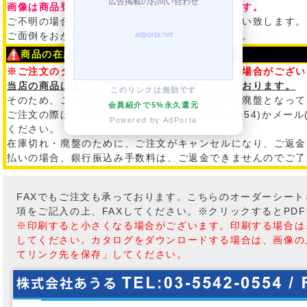
画像は商品登録時の商品イメージとなっております。
ご不明の場合は、ご注文の前に必ずご確認を御願い致します。
ご面倒をおかけ致しますが、予めご了承ください。
商品の在庫について
※ご注文のタイミングによって在庫切れ・廃盤の場合がござい
当店の商品は全て、問屋・メーカー在庫となっております。
このリンクは無効です
そのため、ご注文のタイミングで在庫切れまたは廃盤となって
会員紹介で5%永久還元
ご注文の際は、必ず在庫状況を電話(03-5542-0554)かメール
Powered by AdPorta
ください。
在庫切れ・廃盤のために、ご注文がキャンセルになり、ご返金
払いの場合、銀行振込み手数料は、ご返金できませんのでご了
FAXでもご注文も承っております。こちらのオーダーシー
項をご記入の上、FAXしてください。※クリックするとPD
※印刷すると小さくなる場合がございます。印刷する場合は
してください。カタログをダウンロードする場合は、画像の
てリンク先を保存」してください。