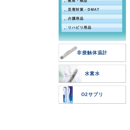
教材・模型
災害対策・DMAT
介護用品
リハビリ用品
非接触体温計
水素水
O2サプリ