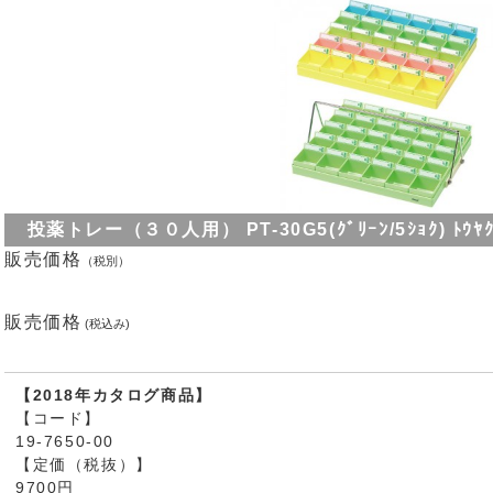
投薬トレー（３０人用） PT-30G5(ｸﾞﾘｰﾝ/5ｼｮｸ) ﾄｳﾔｸﾄﾚｰ
販売価格
（税別）
販売価格
(税込み)
【2018年カタログ商品】
【コード】
19-7650-00
【定価（税抜）】
9700円