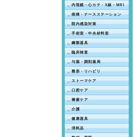
内視鏡・心カテ・X線・MRI
病棟・ナースステーション
院内感染対策
手術室・中央材料室
鋼製器具
臨床検査
与薬・調剤薬局
整形・リハビリ
ストーマケア
口腔ケア
褥瘡ケア
介護
健康器具
消耗品