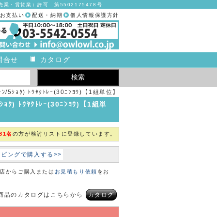
業・賃貸業）許可 第5502175478号
お支払い
配送・納期
個人情報保護方針
問合せ
カタログ
/5ｼｮｸ) ﾄｳﾔｸﾄﾚｰ(30ﾆﾝﾖｳ)【1組単位】
【2018年カタログ商品】
ｸ) ﾄｳﾔｸﾄﾚｰ(30ﾆﾝﾖｳ)【1組単
81名
の方が検討リストに登録しています。
ョッピングで購入する>>
本店からご購入または
お見積もり依頼
をお
商品のカタログはこちらから
カタログ