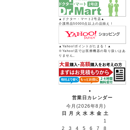
▲ドクター・マート2号店▲
介護用品50000点以上の品揃え！
▲Yahoo!ポイントがたまる！▲
※Yahoo!店では医療機器の取り扱いはあ
りません。
営業日カレンダー
今月(2026年8月)
日
月
火
水
木
金
土
1
2
3
4
5
6
7
8