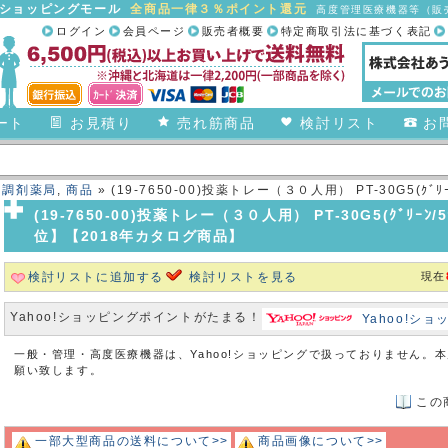
合ショッピングモール
全商品一律３％ポイント還元
高度管理医療機器等（販売
ログイン
会員ページ
販売者概要
特定商取引法に基づく表記
ート
お見積り
売れ筋商品
検討リスト
お
・調剤薬局
,
商品
» (19-7650-00)投薬トレー（３０人用） PT-30G5(ｸﾞﾘｰﾝ
(19-7650-00)投薬トレー（３０人用） PT-30G5(ｸﾞﾘｰﾝ/5ｼｮ
位】【2018年カタログ商品】
検討リストに追加する
検討リストを見る
現在
Yahoo!ショッピングポイントがたまる！
Yahoo!シ
一般・管理・高度医療機器は、Yahoo!ショッピングで扱っておりません。
願い致します。
この
一部大型商品の送料について>>
商品画像について>>