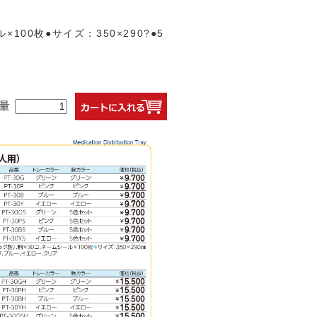
00枚●サイズ：350×290?●5
量