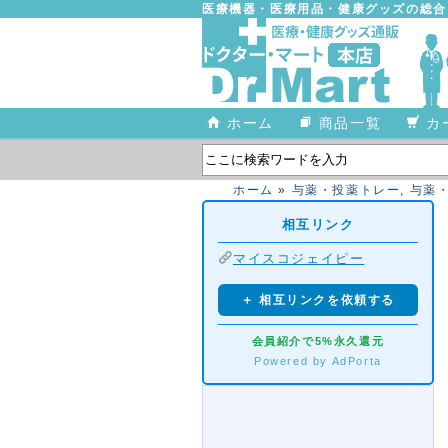
医療機器・医療用品・健康グッズの総
ホーム
商品一覧
カ
ホーム
»
与薬・投薬トレー
,
与薬
相互リンク
マイスコジェイピー
＋ 相互リンクを依頼する
会員紹介で5%永久還元
Powered by AdPorta