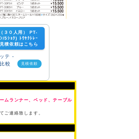
３０人用） PT-
ﾝ/5ｼｮｸ) ﾄｳﾔｸﾄﾚｰ
ｳ)の見積依頼はこちら
見積依頼
ームランナー、ベッド、テーブル
てご連絡致します。