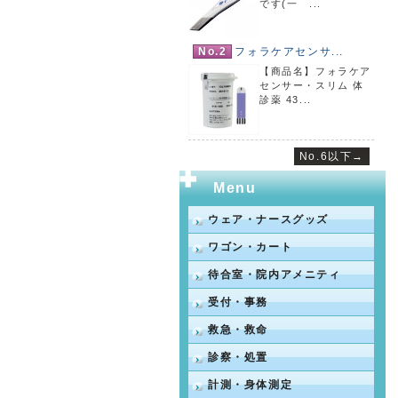
です(一 ...
No.2
フォラケアセンサ...
【商品名】フォラケア
センサー・スリム 体
診薬 43...
No.6以下→
Menu
ウェア・ナースグッズ
ワゴン・カート
待合室・院内アメニティ
受付・事務
救急・救命
診察・処置
計測・身体測定