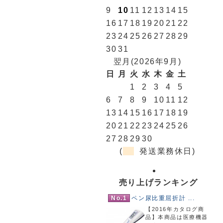
9
10
11
12
13
14
15
16
17
18
19
20
21
22
23
24
25
26
27
28
29
30
31
翌月(2026年9月)
日
月
火
水
木
金
土
1
2
3
4
5
6
7
8
9
10
11
12
13
14
15
16
17
18
19
20
21
22
23
24
25
26
27
28
29
30
(
発送業務休日)
売り上げランキング
No.1
ペン尿比重屈折計 ...
【2016年カタログ商
品】本商品は医療機器