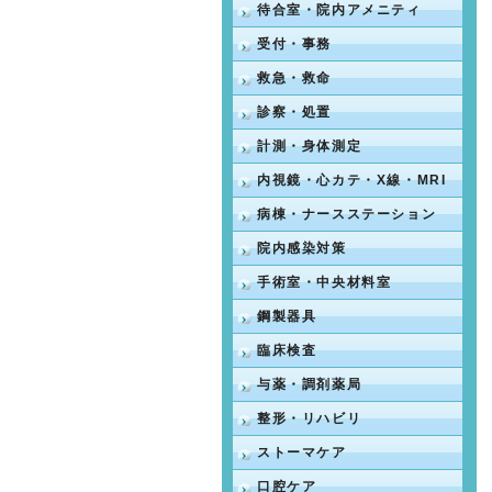
待合室・院内アメニティ
受付・事務
救急・救命
診察・処置
計測・身体測定
内視鏡・心カテ・X線・MRI
病棟・ナースステーション
院内感染対策
手術室・中央材料室
鋼製器具
臨床検査
与薬・調剤薬局
整形・リハビリ
ストーマケア
口腔ケア