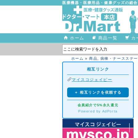
医療機器・医療用品・健康グッズの総
ホーム
商品一覧
カ
ホーム
»
商品
,
病棟・ナースステー
相互リンク
マイスコジェイピー
＋ 相互リンクを依頼する
会員紹介で5%永久還元
Powered by AdPorta