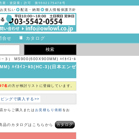
業・賃貸業）許可 第5502175478号
お支払い
配送・納期
個人情報保護方針
問合せ
カタログ
３） MS900(600X900MM) ﾊｲｶｲｺｰﾙ
ゼル)【1組単位】【2019年カタログ商品】
MM) ﾊｲｶｲｺｰﾙ3(HC-3)(日本エンゼ
97名
の方が検討リストに登録しています。
ョッピングで購入する>>
本店からご購入または
お見積もり依頼
をお
商品のカタログはこちらから
カタログ