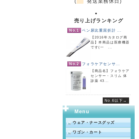
(
発送業務休日)
売り上げランキング
No.1
ペン尿比重屈折計 ...
【2016年カタログ商
品】本商品は医療機器
です(一 ...
No.2
フォラケアセンサ...
【商品名】フォラケア
センサー・スリム 体
診薬 43...
No.6以下→
Menu
ウェア・ナースグッズ
ワゴン・カート