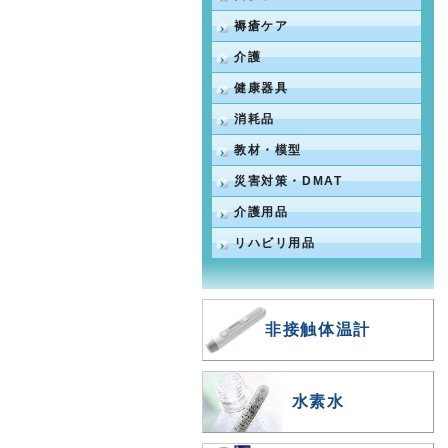
褥瘡ケア
介護
健康器具
消耗品
教材・模型
災害対策・DMAT
介護用品
リハビリ用品
非接触体温計
水素水