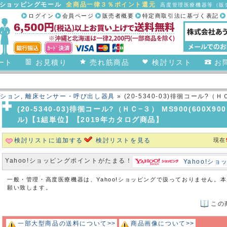
合ショッピングモール
全商品一律３％ポイント還元
高度管理医療機器等（販売
ログイン
会員ページ
販売者概要
特定商取引法に基づく表記
ート
お見積り
売れ筋商品
検討リスト
お
ション
,
離床センサー・呼び出し器具
» (20-5340-03)徘徊コール?（ＨＣ−
3(HC-3)(日本エン
(20-5340-03)徘徊コール?（ＨＣ−３） MS900(600X900
ル)【1組単位】【2019年カタログ商品】
検討リストに追加する
検討リストを見る
現在
Yahoo!ショッピングポイントがたまる！
Yahoo!シ
一般・管理・高度医療機器は、Yahoo!ショッピングで扱っておりません。
願い致します。
この
一部大型商品の送料について>>
商品画像について>>