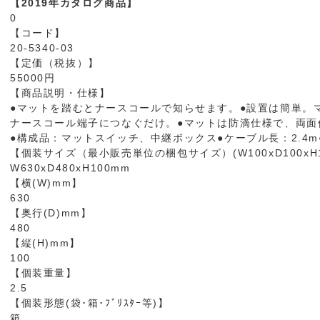
【2019年カタログ商品】
0
【コード】
20-5340-03
【定価（税抜）】
55000円
【商品説明・仕様】
●マットを踏むとナースコールで知らせます。●設置は簡単。
ナースコール端子につなぐだけ。●マットは防滴仕様で、両面
●構成品：マットスイッチ、中継ボックス●ケーブル長：2.4m●TA
【個装サイズ（最小販売単位の梱包サイズ）(W100xD100xH1
W630xD480xH100mm
【横(W)mm】
630
【奥行(D)mm】
480
【縦(H)mm】
100
【個装重量】
2.5
【個装形態(袋･箱･ﾌﾞﾘｽﾀｰ等)】
箱