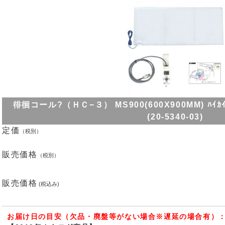
徘徊コール?（ＨＣ−３） MS900(600X900MM) ﾊｲｶ
(20-5340-03)
定価
（税別）
販売価格
（税別）
販売価格
(税込み)
お届け日の目安（欠品・廃盤等がない場合※遅延の場合有）：