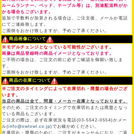
ルームランナー、ベッド、テーブル等）は、別途配送料がか
かる場合もございます。
追加で手数料が加算される場合は、ご注文後、メールか電話
にてご連絡致します。
ご面倒をおかけ致しますが、予めご了承ください。
商品画像について
※モデルチェンジとなっている可能性がございます。
画像は商品登録時の商品イメージとなっております。
ご不明の場合は、ご注文の前に必ずご確認を御願い致しま
す。
ご面倒をおかけ致しますが、予めご了承ください。
商品の在庫について
※ご注文のタイミングによって在庫切れ・廃盤の場合がござ
います。
当店の商品は全て、問屋・メーカー在庫となっております。
そのため、ご注文のタイミングで在庫切れまたは廃盤となっ
ている商品もございます。
ご注文の際は、必ず在庫状況を電話(03-5542-0554)かメー
ル(
info@owlowl.co.jp
)でお確かめください。
在庫切れ・廃盤のために、ご注文がキャンセルになり、ご返