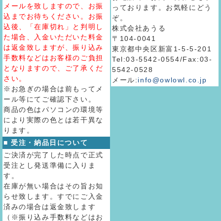
メールを致しますので、お振
っております。お気軽にどう
込までお待ちください。お振
ぞ。
込後、「在庫切れ」と判明し
株式会社あうる
た場合、入金いただいた料金
〒104-0041
は返金致しますが、振り込み
東京都中央区新富1-5-5-201
手数料などはお客様のご負担
Tel:03-5542-0554/Fax:03-
となりますので、ご了承くだ
5542-0528
さい。
メール:
info@owlowl.co.jp
※お急ぎの場合は前もってメ
ール等にてご確認下さい。
商品の色はパソコンの環境等
により実際の色とは若干異な
ります。
■ 受注・納品日について
ご決済が完了した時点で正式
受注とし発送準備に入りま
す。
在庫が無い場合はその旨お知
らせ致します。すでにご入金
済みの場合は返金致します
（※振り込み手数料などはお