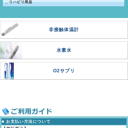
リハビリ用品
非接触体温計
水素水
O2サプリ
■ お支払い方法について