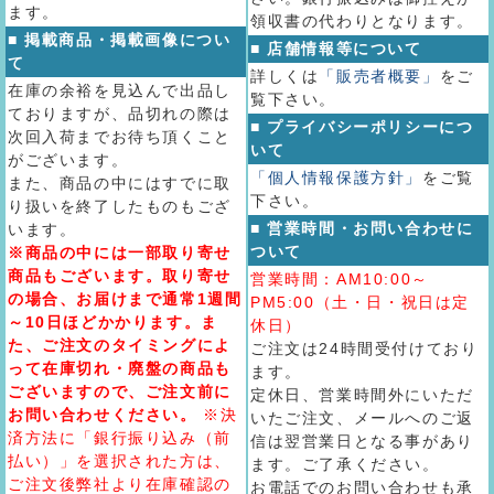
ます。
領収書の代わりとなります。
■ 掲載商品・掲載画像につい
■ 店舗情報等について
て
詳しくは
「販売者概要」
をご
在庫の余裕を見込んで出品し
覧下さい。
ておりますが、品切れの際は
■ プライバシーポリシーにつ
次回入荷までお待ち頂くこと
いて
がございます。
「個人情報保護方針」
をご覧
また、商品の中にはすでに取
下さい。
り扱いを終了したものもござ
■ 営業時間・お問い合わせに
います。
ついて
※商品の中には一部取り寄せ
商品もございます。取り寄せ
営業時間：AM10:00～
の場合、お届けまで通常1週間
PM5:00（土・日・祝日は定
～10日ほどかかります。ま
休日）
た、ご注文のタイミングによ
ご注文は24時間受付けており
って在庫切れ・廃盤の商品も
ます。
ございますので、ご注文前に
定休日、営業時間外にいただ
お問い合わせください。
※決
いたご注文、メールへのご返
済方法に「銀行振り込み（前
信は翌営業日となる事があり
払い）」を選択された方は、
ます。ご了承ください。
ご注文後弊社より在庫確認の
お電話でのお問い合わせも承