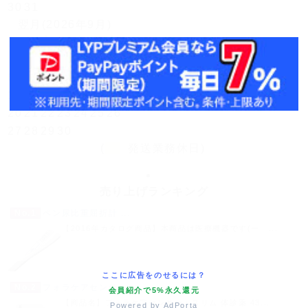
30
31
翌月(2026年9月)
日
月
火
水
木
金
土
1
2
3
4
5
6
7
8
9
10
11
12
13
14
15
16
17
18
19
20
21
22
23
24
25
26
27
28
29
30
(
発送業務休日)
売り上げランキング
No.1
ペン尿比重屈折計 ...
【2016年カタログ商品】本商品は医療機器です(一 ...
ここに広告をのせるには？
No.2
フォラケアセンサ...
会員紹介で5%永久還元
【商品名】フォラケアセンサー・スリム 体診薬 43...
Powered by AdPorta