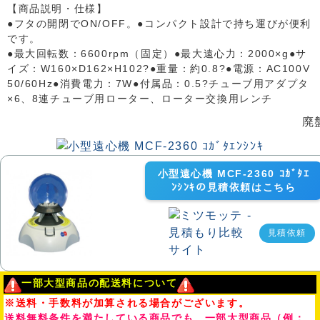
【商品説明・仕様】
●フタの開閉でON/OFF。●コンパクト設計で持ち運びが便利
です。
●最大回転数：6600rpm（固定）●最大遠心力：2000×g●サ
イズ：W160×D162×H102?●重量：約0.8?●電源：AC100V
50/60Hz●消費電力：7W●付属品：0.5?チューブ用アダプタ
×6、8連チューブ用ローター、ローター交換用レンチ
廃
小型遠心機 MCF-2360 ｺｶﾞﾀｴ
ﾝｼﾝｷの見積依頼はこちら
見積依頼
一部大型商品の配送料について
※送料・手数料が加算される場合がございます。
送料無料条件を満たしている商品でも、一部大型商品（例：