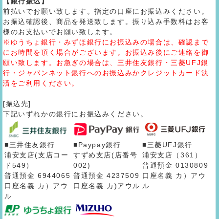
【銀行振込】
前払いでお願い致します。指定の口座にお振込みください。
お振込確認後、商品を発送致します。振り込み手数料はお客
様のお支払いでお願い致します。
※ゆうちょ銀行・みずほ銀行にお振込みの場合は、確認まで
にお時間を頂く場合がございます。お振込み後にご連絡を御
願い致します。お急ぎの場合は、三井住友銀行・三菱UFJ銀
行・ジャパンネット銀行へのお振込みかクレジットカード決
済をご利用ください。
[振込先]
下記いずれかの銀行にお振込みください。
■三井住友銀行
■Paypay銀行
■三菱UFJ銀行
浦安支店(支店コー
すずめ支店(店番号
浦安支店（361）
ド549）
002)
普通預金 0130809
普通預金 6944065
普通預金 4237509
口座名義 カ）アウ
口座名義 カ）アウ
口座名義 カ)アウル
ル
ル