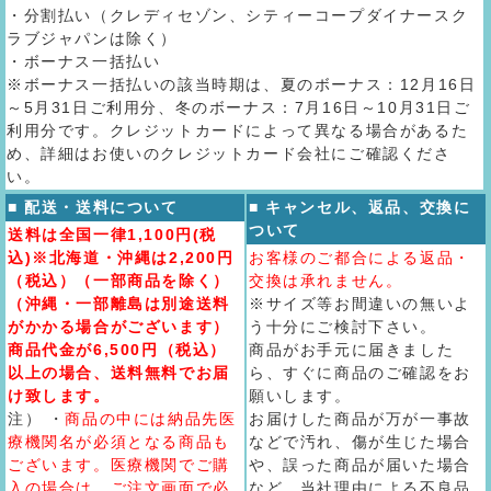
・分割払い（クレディセゾン、シティーコープダイナースク
ラブジャパンは除く）
・ボーナス一括払い
※ボーナス一括払いの該当時期は、夏のボーナス：12月16日
～5月31日ご利用分、冬のボーナス：7月16日～10月31日ご
利用分です。クレジットカードによって異なる場合があるた
め、詳細はお使いのクレジットカード会社にご確認くださ
い。
■ 配送・送料について
■ キャンセル、返品、交換に
ついて
送料は全国一律1,100円(税
込)※北海道・沖縄は2,200円
お客様のご都合による返品・
（税込）（一部商品を除く）
交換は承れません。
（沖縄・一部離島は別途送料
※サイズ等お間違いの無いよ
がかかる場合がございます）
う十分にご検討下さい。
商品代金が6,500円（税込）
商品がお手元に届きました
以上の場合、送料無料でお届
ら、すぐに商品のご確認をお
け致します。
願いします。
注） ・
商品の中には納品先医
お届けした商品が万が一事故
療機関名が必須となる商品も
などで汚れ、傷が生じた場合
ございます。医療機関でご購
や、誤った商品が届いた場合
入の場合は、ご注文画面で必
など、当社理由による不良品