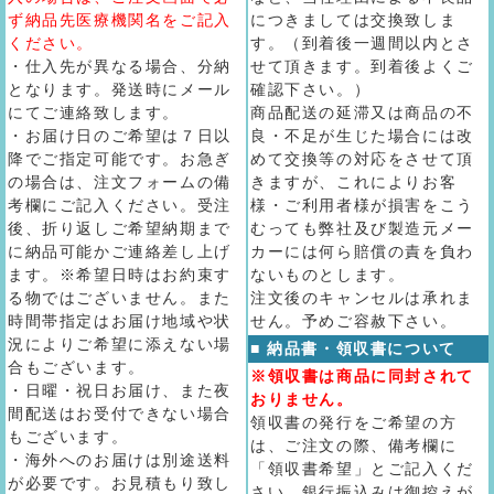
ず納品先医療機関名をご記入
につきましては交換致しま
ください。
す。（到着後一週間以内とさ
・仕入先が異なる場合、分納
せて頂きます。到着後よくご
となります。発送時にメール
確認下さい。）
にてご連絡致します。
商品配送の延滞又は商品の不
・お届け日のご希望は７日以
良・不足が生じた場合には改
降でご指定可能です。お急ぎ
めて交換等の対応をさせて頂
の場合は、注文フォームの備
きますが、これによりお客
考欄にご記入ください。受注
様・ご利用者様が損害をこう
後、折り返しご希望納期まで
むっても弊社及び製造元メー
に納品可能かご連絡差し上げ
カーには何ら賠償の責を負わ
ます。※希望日時はお約束す
ないものとします。
る物ではございません。また
注文後のキャンセルは承れま
時間帯指定はお届け地域や状
せん。予めご容赦下さい。
況によりご希望に添えない場
■ 納品書・領収書について
合もございます。
※領収書は商品に同封されて
・日曜・祝日お届け、また夜
おりません。
間配送はお受付できない場合
領収書の発行をご希望の方
もございます。
は、ご注文の際、備考欄に
・海外へのお届けは別途送料
「領収書希望」とご記入くだ
が必要です。お見積もり致し
さい。銀行振込みは御控えが