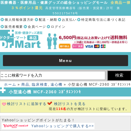
医療機器・医療用品・健康グッズの総合ショッピングモール
全商品一律
３％ポイント還元
高度管理医療機器等（販売業・賃貸業）許可 第
5502175478号
個人情報保護方針
配送・納期
お支払い
特定商取引法に基づく表記
販売者概要
会員ページ
ログイン
Menu
ホーム
»
商品
,
臨床検査
,
遠心機
» 小型遠心機 MCF-2360 ｺｶﾞﾀｴﾝｼﾝｷ
小型遠心機 MCF-2360 ｺｶﾞﾀｴﾝｼﾝｷ
検討リストに追加する
検討リストを見る
現在
116名
の方が検討リストに登録しています。
Yahoo!ショッピングポイントがたまる！
Yahoo!ショッピングで購入する>>