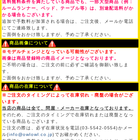
送料無料条件を満たしている商品でも、一部大型商品（例：
ルームランナー、ベッド、テーブル等）は、別途配送料がか
かる場合もございます。
追加で手数料が加算される場合は、ご注文後、メールか電話
にてご連絡致します。
ご面倒をおかけ致しますが、予めご了承ください。
商品画像について
※モデルチェンジとなっている可能性がございます。
画像は商品登録時の商品イメージとなっております。
ご不明の場合は、ご注文の前に必ずご確認を御願い致しま
す。
ご面倒をおかけ致しますが、予めご了承ください。
商品の在庫について
※ご注文のタイミングによって在庫切れ・廃盤の場合がござ
います。
当店の商品は全て、問屋・メーカー在庫となっております。
そのため、ご注文のタイミングで在庫切れまたは廃盤となっ
ている商品もございます。
ご注文の際は、必ず在庫状況を電話(03-5542-0554)かメー
ル(
info@owlowl.co.jp
)でお確かめください。