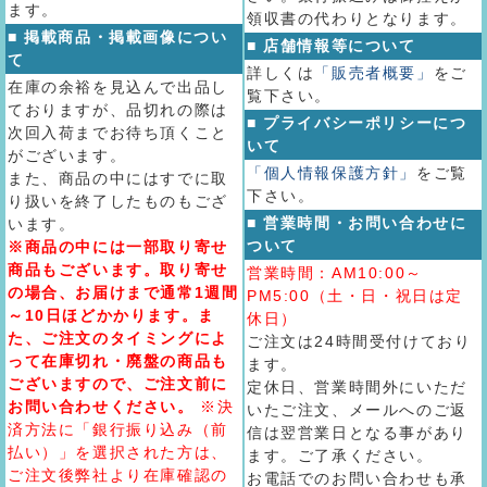
ます。
領収書の代わりとなります。
■ 掲載商品・掲載画像につい
■ 店舗情報等について
て
詳しくは
「販売者概要」
をご
在庫の余裕を見込んで出品し
覧下さい。
ておりますが、品切れの際は
■ プライバシーポリシーにつ
次回入荷までお待ち頂くこと
いて
がございます。
「個人情報保護方針」
をご覧
また、商品の中にはすでに取
下さい。
り扱いを終了したものもござ
■ 営業時間・お問い合わせに
います。
ついて
※商品の中には一部取り寄せ
商品もございます。取り寄せ
営業時間：AM10:00～
の場合、お届けまで通常1週間
PM5:00（土・日・祝日は定
～10日ほどかかります。ま
休日）
た、ご注文のタイミングによ
ご注文は24時間受付けており
って在庫切れ・廃盤の商品も
ます。
ございますので、ご注文前に
定休日、営業時間外にいただ
お問い合わせください。
※決
いたご注文、メールへのご返
済方法に「銀行振り込み（前
信は翌営業日となる事があり
払い）」を選択された方は、
ます。ご了承ください。
ご注文後弊社より在庫確認の
お電話でのお問い合わせも承