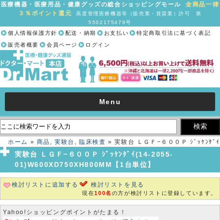
医療機器・医療用品・健康グッズの総合ショッピングモール
全商品一律
３％ポイント還元
高度管理医療機器等（販売業・賃貸業）許可 第
5502175478号
個人情報保護方針
配送・納期
お支払い
特定商取引法に基づく表記
販売者概要
会員ページ
ログイン
Menu
ホーム
»
商品
,
実験台
,
臨床検査
» 実験台 ＬＧＦ−６００Ｐ ｼﾞｯｹﾝﾀﾞｲ
(14-2055-01)W600XD750XH800MM【1台単位】
実験台 ＬＧＦ−６００Ｐ ｼﾞｯｹﾝﾀﾞｲ(14-2055-
01)W600XD750XH800MM【1台単位】
検討リストに追加する
検討リストを見る
現在
100名
の方が検討リストに登録しています。
Yahoo!ショッピングポイントがたまる！