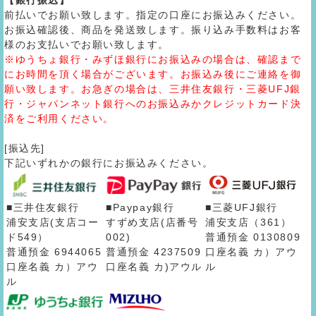
【銀行振込】
前払いでお願い致します。指定の口座にお振込みください。
お振込確認後、商品を発送致します。振り込み手数料はお客
様のお支払いでお願い致します。
※ゆうちょ銀行・みずほ銀行にお振込みの場合は、確認まで
にお時間を頂く場合がございます。お振込み後にご連絡を御
願い致します。お急ぎの場合は、三井住友銀行・三菱UFJ銀
行・ジャパンネット銀行へのお振込みかクレジットカード決
済をご利用ください。
[振込先]
下記いずれかの銀行にお振込みください。
■三井住友銀行
■Paypay銀行
■三菱UFJ銀行
浦安支店(支店コー
すずめ支店(店番号
浦安支店（361）
ド549）
002)
普通預金 0130809
普通預金 6944065
普通預金 4237509
口座名義 カ）アウ
口座名義 カ）アウ
口座名義 カ)アウル
ル
ル