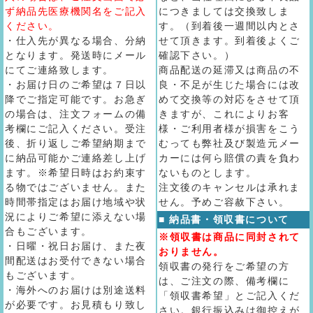
ず納品先医療機関名をご記入
につきましては交換致しま
ください。
す。（到着後一週間以内とさ
・仕入先が異なる場合、分納
せて頂きます。到着後よくご
となります。発送時にメール
確認下さい。）
にてご連絡致します。
商品配送の延滞又は商品の不
・お届け日のご希望は７日以
良・不足が生じた場合には改
降でご指定可能です。お急ぎ
めて交換等の対応をさせて頂
の場合は、注文フォームの備
きますが、これによりお客
考欄にご記入ください。受注
様・ご利用者様が損害をこう
後、折り返しご希望納期まで
むっても弊社及び製造元メー
に納品可能かご連絡差し上げ
カーには何ら賠償の責を負わ
ます。※希望日時はお約束す
ないものとします。
る物ではございません。また
注文後のキャンセルは承れま
時間帯指定はお届け地域や状
せん。予めご容赦下さい。
況によりご希望に添えない場
■ 納品書・領収書について
合もございます。
※領収書は商品に同封されて
・日曜・祝日お届け、また夜
おりません。
間配送はお受付できない場合
領収書の発行をご希望の方
もございます。
は、ご注文の際、備考欄に
・海外へのお届けは別途送料
「領収書希望」とご記入くだ
が必要です。お見積もり致し
さい。銀行振込みは御控えが