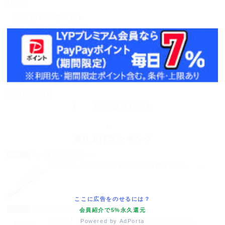
30
31
翌月(2026年9月)
日
月
火
水
木
金
土
1
2
3
4
5
6
7
8
9
10
11
12
13
14
15
16
17
18
19
20
21
22
23
24
25
26
27
28
29
30
(
発送業務休日)
売り上げランキング
No.1
ペン尿比重屈折計 ...
【2016年カタログ商品】本商品は医療機器です(一 ...
ここに広告をのせるには？
No.2
フォラケアセンサ...
会員紹介で5%永久還元
【商品名】フォラケアセンサー・スリム 体診薬 43...
Powered by AdPorta