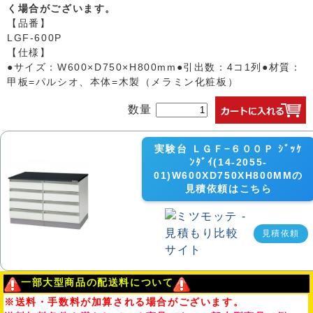
く場合がございます。
【品番】
LGF-600P
【仕様】
●サイズ：W600×D750×H800mm●引出数：4コ1列●材質：
甲板=パルシオ、本体=木製（メラミン化粧板）
数量
実験台 ＬＧＦ−６００Ｐ ｼﾞｯｹ
ﾝﾀﾞｲ(14-2055-
01)W600XD750XH800MMの
見積依頼はこちら
見積依頼
一部大型商品の配送料について
※送料・手数料が加算される場合がございます。