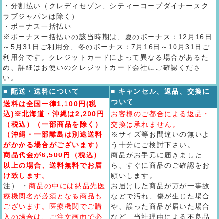
・分割払い（クレディセゾン、シティーコープダイナースク
ラブジャパンは除く）
・ボーナス一括払い
※ボーナス一括払いの該当時期は、夏のボーナス：12月16日
～5月31日ご利用分、冬のボーナス：7月16日～10月31日ご
利用分です。クレジットカードによって異なる場合があるた
め、詳細はお使いのクレジットカード会社にご確認くださ
い。
■ 配送・送料について
■ キャンセル、返品、交換に
ついて
送料は全国一律1,100円(税
込)※北海道・沖縄は2,200円
お客様のご都合による返品・
（税込）（一部商品を除く）
交換は承れません。
（沖縄・一部離島は別途送料
※サイズ等お間違いの無いよ
がかかる場合がございます）
う十分にご検討下さい。
商品代金が6,500円（税込）
商品がお手元に届きました
以上の場合、送料無料でお届
ら、すぐに商品のご確認をお
け致します。
願いします。
注） ・
商品の中には納品先医
お届けした商品が万が一事故
療機関名が必須となる商品も
などで汚れ、傷が生じた場合
ございます。医療機関でご購
や、誤った商品が届いた場合
入の場合は、ご注文画面で必
など、当社理由による不良品