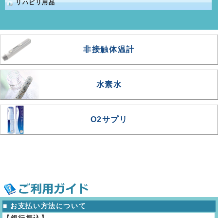
リハビリ用品
非接触体温計
水素水
O2サプリ
■ お支払い方法について