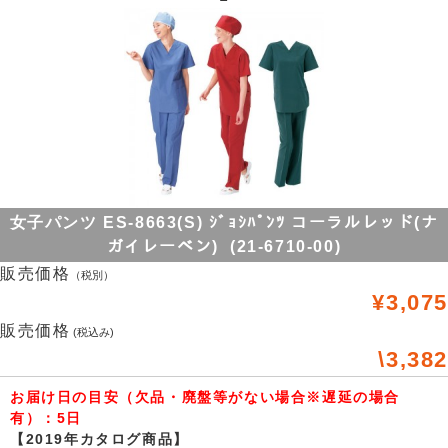
女子パンツ ES-8663(S) ｼﾞｮｼﾊﾟﾝﾂ コーラルレッド(ナ
ガイレーベン) (21-6710-00)
販売価格
（税別）
¥3,075
販売価格
(税込み)
\3,382
お届け日の目安（欠品・廃盤等がない場合※遅延の場合
有）：5日
【2019年カタログ商品】