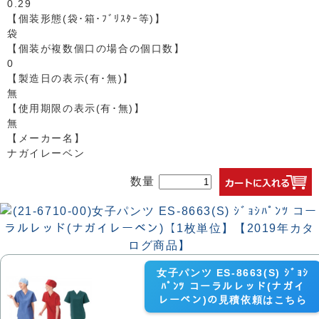
0.29
【個装形態(袋･箱･ﾌﾞﾘｽﾀｰ等)】
袋
【個装が複数個口の場合の個口数】
0
【製造日の表示(有･無)】
無
【使用期限の表示(有･無)】
無
【メーカー名】
ナガイレーベン
数量
女子パンツ ES-8663(S) ｼﾞｮｼ
ﾊﾟﾝﾂ コーラルレッド(ナガイ
レーベン)の見積依頼はこちら