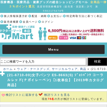
医療機器・医療用品・健康グッズの総合ショッピングモール
全商品一律
３％ポイント還元
高度管理医療機器等（販売業・賃貸業）許可 第
5502175478号
個人情報保護方針
配送・納期
お支払い
特定商取引法に基づく表記
販売者概要
会員ページ
ログイン
Menu
ホーム
»
ウェア・ナースグッズ
,
サージカルウェア
,
商品
» (21-6710-
00)女子パンツ ES-8663(S) ｼﾞｮｼﾊﾟﾝﾂ コーラルレッド(ナガイレーベン)
(21-6710-00)女子パンツ ES-8663(S) ｼﾞｮｼﾊﾟﾝﾂ コーラ
【1枚単位】【2019年カタログ商品】
ルレッド(ナガイレーベン)【1枚単位】【2019年カタログ
商品】
検討リストに追加する
検討リストを見る
現在
78名
の方が検討リストに登録しています。