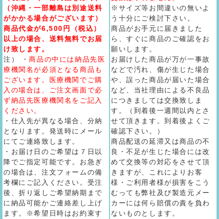
（沖縄・一部離島は別途送料
※サイズ等お間違いの無いよ
がかかる場合がございます）
う十分にご検討下さい。
商品代金が6,500円（税込）
商品がお手元に届きました
以上の場合、送料無料でお届
ら、すぐに商品のご確認をお
け致します。
願いします。
注） ・
商品の中には納品先医
お届けした商品が万が一事故
療機関名が必須となる商品も
などで汚れ、傷が生じた場合
ございます。医療機関でご購
や、誤った商品が届いた場合
入の場合は、ご注文画面で必
など、当社理由による不良品
ず納品先医療機関名をご記入
につきましては交換致しま
ください。
す。（到着後一週間以内とさ
・仕入先が異なる場合、分納
せて頂きます。到着後よくご
となります。発送時にメール
確認下さい。）
にてご連絡致します。
商品配送の延滞又は商品の不
・お届け日のご希望は７日以
良・不足が生じた場合には改
降でご指定可能です。お急ぎ
めて交換等の対応をさせて頂
の場合は、注文フォームの備
きますが、これによりお客
考欄にご記入ください。受注
様・ご利用者様が損害をこう
後、折り返しご希望納期まで
むっても弊社及び製造元メー
に納品可能かご連絡差し上げ
カーには何ら賠償の責を負わ
ます。※希望日時はお約束す
ないものとします。