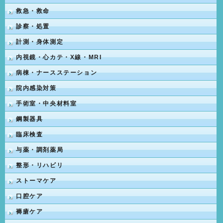
救急・救命
診察・処置
計測・身体測定
内視鏡・心カテ・X線・MRI
病棟・ナースステーション
院内感染対策
手術室・中央材料室
鋼製器具
臨床検査
与薬・調剤薬局
整形・リハビリ
ストーマケア
口腔ケア
褥瘡ケア