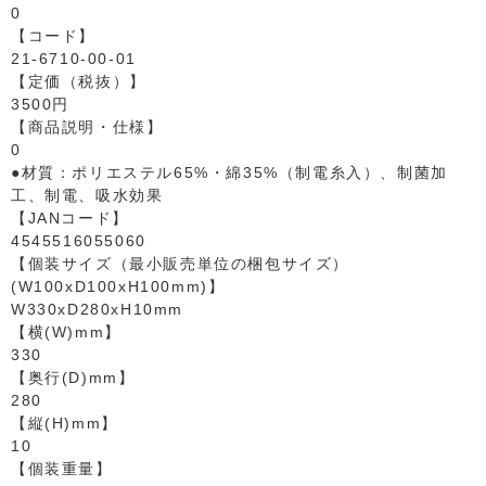
0
【コード】
21-6710-00-01
【定価（税抜）】
3500円
【商品説明・仕様】
0
●材質：ポリエステル65%・綿35%（制電糸入）、制菌加
工、制電、吸水効果
【JANコード】
4545516055060
【個装サイズ（最小販売単位の梱包サイズ）
(W100xD100xH100mm)】
W330xD280xH10mm
【横(W)mm】
330
【奥行(D)mm】
280
【縦(H)mm】
10
【個装重量】