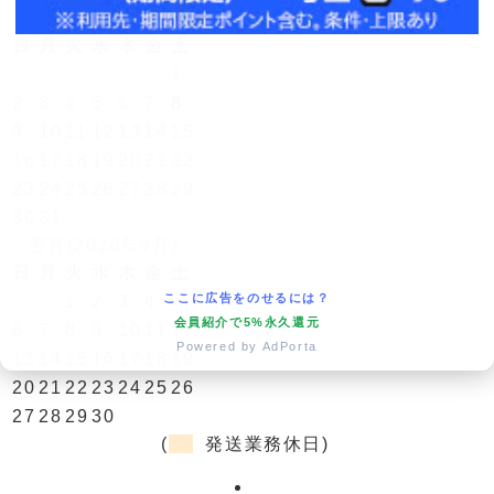
今月(2026年8月)
日
月
火
水
木
金
土
1
2
3
4
5
6
7
8
9
10
11
12
13
14
15
16
17
18
19
20
21
22
23
24
25
26
27
28
29
30
31
翌月(2026年9月)
日
月
火
水
木
金
土
ここに広告をのせるには？
1
2
3
4
5
会員紹介で5%永久還元
6
7
8
9
10
11
12
Powered by AdPorta
13
14
15
16
17
18
19
20
21
22
23
24
25
26
27
28
29
30
(
発送業務休日)