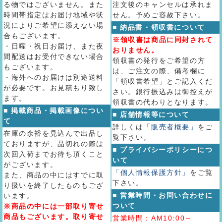
る物ではございません。また
注文後のキャンセルは承れま
時間帯指定はお届け地域や状
せん。予めご容赦下さい。
況によりご希望に添えない場
■ 納品書・領収書について
合もございます。
※領収書は商品に同封されて
・日曜・祝日お届け、また夜
おりません。
間配送はお受付できない場合
領収書の発行をご希望の方
もございます。
は、ご注文の際、備考欄に
・海外へのお届けは別途送料
「領収書希望」とご記入くだ
が必要です。お見積もり致し
さい。銀行振込みは御控えが
ます。
領収書の代わりとなります。
■ 掲載商品・掲載画像につい
■ 店舗情報等について
て
詳しくは
「販売者概要」
をご
在庫の余裕を見込んで出品し
覧下さい。
ておりますが、品切れの際は
■ プライバシーポリシーにつ
次回入荷までお待ち頂くこと
いて
がございます。
「個人情報保護方針」
をご覧
また、商品の中にはすでに取
下さい。
り扱いを終了したものもござ
■ 営業時間・お問い合わせに
います。
ついて
※商品の中には一部取り寄せ
商品もございます。取り寄せ
営業時間：AM10:00～