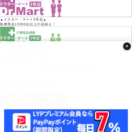
▲ドクター・マート3号店▲
医療用品15000点以上の品揃え！
×
▲ドクター・マート2号店▲
介護用品50000点以上の品揃え！
▲Yahoo!ポイントがたまる！▲
※Yahoo!店では医療機器の取り扱いはありません。
営業日カレンダー