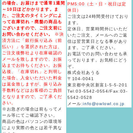
の場合、お届けまで通常1週間
PM5:00（土・日・祝日は定
～10日ほどかかります。ま
休日）
た、ご注文のタイミングによ
ご注文は24時間受付けており
って在庫切れ・廃盤の商品も
ます。
ございますので、ご注文前に
定休日、営業時間外にいただ
お問い合わせください。
※決
いたご注文、メールへのご返
済方法に「銀行振り込み（前
信は翌営業日となる事があり
払い）」を選択された方は、
ます。ご了承ください。
ご注文後弊社より在庫確認の
お電話でのお問い合わせも承
メールを致しますので、お振
っております。お気軽にどう
込までお待ちください。お振
ぞ。
込後、「在庫切れ」と判明し
株式会社あうる
た場合、入金いただいた料金
〒104-0041
は返金致しますが、振り込み
東京都中央区新富1-5-5-201
手数料などはお客様のご負担
Tel:03-5542-0554/Fax:03-
となりますので、ご了承くだ
5542-0528
さい。
メール:
info@owlowl.co.jp
※お急ぎの場合は前もってメ
ール等にてご確認下さい。
商品の色はパソコンの環境等
により実際の色とは若干異な