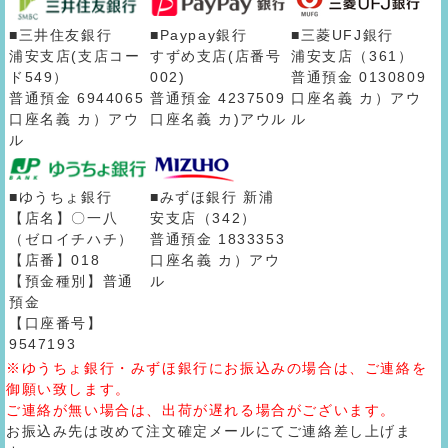
■三井住友銀行
■Paypay銀行
■三菱UFJ銀行
浦安支店(支店コー
すずめ支店(店番号
浦安支店（361）
ド549）
002)
普通預金 0130809
普通預金 6944065
普通預金 4237509
口座名義 カ）アウ
口座名義 カ）アウ
口座名義 カ)アウル
ル
ル
■ゆうちょ銀行
■みずほ銀行 新浦
【店名】〇一八
安支店（342）
（ゼロイチハチ）
普通預金 1833353
【店番】018
口座名義 カ）アウ
【預金種別】普通
ル
預金
【口座番号】
9547193
※ゆうちょ銀行・みずほ銀行にお振込みの場合は、ご連絡を
御願い致します。
ご連絡が無い場合は、出荷が遅れる場合がございます。
お振込み先は改めて注文確定メールにてご連絡差し上げま