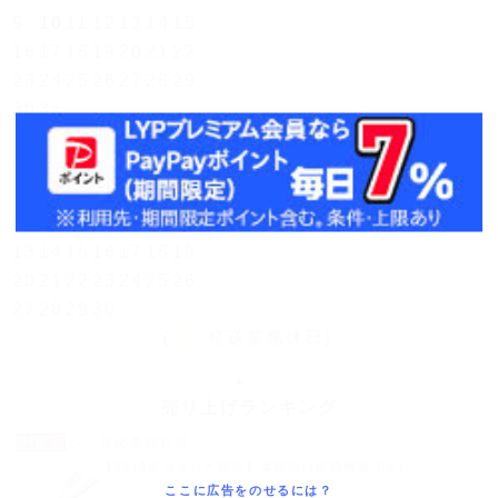
9
10
11
12
13
14
15
16
17
18
19
20
21
22
23
24
25
26
27
28
29
30
31
翌月(2026年9月)
日
月
火
水
木
金
土
1
2
3
4
5
6
7
8
9
10
11
12
13
14
15
16
17
18
19
20
21
22
23
24
25
26
27
28
29
30
(
発送業務休日)
売り上げランキング
No.1
ペン尿比重屈折計 ...
【2016年カタログ商品】本商品は医療機器です(一 ...
ここに広告をのせるには？