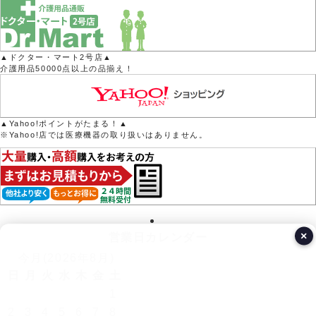
▲ドクター・マート2号店▲
介護用品50000点以上の品揃え！
▲Yahoo!ポイントがたまる！▲
※Yahoo!店では医療機器の取り扱いはありません。
×
営業日カレンダー
今月(2026年8月)
日
月
火
水
木
金
土
1
2
3
4
5
6
7
8