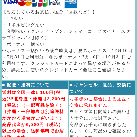
【対応しているお支払い区分（回数など）】
・1回払い
・リボルビング払い
・分割払い（クレディセゾン、シティーコープダイナースク
ラブジャパンは除く）
・ボーナス一括払い
※ボーナス一括払いの該当時期は、夏のボーナス：12月16日
～5月31日ご利用分、冬のボーナス：7月16日～10月31日ご
利用分です。クレジットカードによって異なる場合があるた
め、詳細はお使いのクレジットカード会社にご確認くださ
い。
■ 配送・送料について
■ キャンセル、返品、交換に
ついて
送料は全国一律1,100円(税
込)※北海道・沖縄は2,200円
お客様のご都合による返品・
（税込）（一部商品を除く）
交換は承れません。
（沖縄・一部離島は別途送料
※サイズ等お間違いの無いよ
がかかる場合がございます）
う十分にご検討下さい。
商品代金が6,500円（税込）
商品がお手元に届きました
以上の場合、送料無料でお届
ら、すぐに商品のご確認をお