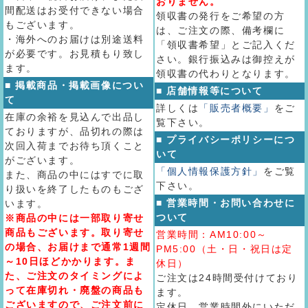
おりません。
間配送はお受付できない場合
領収書の発行をご希望の方
もございます。
は、ご注文の際、備考欄に
・海外へのお届けは別途送料
「領収書希望」とご記入くだ
が必要です。お見積もり致し
さい。銀行振込みは御控えが
ます。
領収書の代わりとなります。
■ 掲載商品・掲載画像につい
■ 店舗情報等について
て
詳しくは
「販売者概要」
をご
在庫の余裕を見込んで出品し
覧下さい。
ておりますが、品切れの際は
■ プライバシーポリシーにつ
次回入荷までお待ち頂くこと
いて
がございます。
「個人情報保護方針」
をご覧
また、商品の中にはすでに取
下さい。
り扱いを終了したものもござ
■ 営業時間・お問い合わせに
います。
ついて
※商品の中には一部取り寄せ
商品もございます。取り寄せ
営業時間：AM10:00～
の場合、お届けまで通常1週間
PM5:00（土・日・祝日は定
～10日ほどかかります。ま
休日）
た、ご注文のタイミングによ
ご注文は24時間受付けており
って在庫切れ・廃盤の商品も
ます。
ございますので、ご注文前に
定休日、営業時間外にいただ