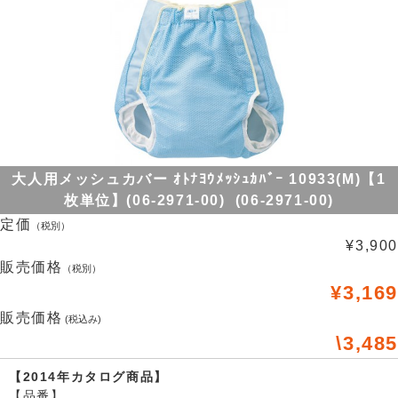
大人用メッシュカバー ｵﾄﾅﾖｳﾒｯｼｭｶﾊﾞｰ 10933(M)【1
枚単位】(06-2971-00) (06-2971-00)
定価
（税別）
¥3,900
販売価格
（税別）
¥3,169
販売価格
(税込み)
\3,485
【2014年カタログ商品】
【品番】