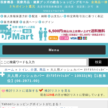
医療機器・医療用品・健康グッズの総合ショッピングモール
全商品一律
３％ポイント還元
高度管理医療機器等（販売業・賃貸業）許可 第
5502175478号
個人情報保護方針
配送・納期
お支払い
特定商取引法に基づく表記
販売者概要
会員ページ
ログイン
Menu
ホーム
»
トイレ
,
介護
,
商品
» 大人用メッシュカバー ｵﾄﾅﾖｳﾒｯｼｭｶﾊﾞｰ
10933(M)【1枚単位】(06-2971-00)
大人用メッシュカバー ｵﾄﾅﾖｳﾒｯｼｭｶﾊﾞｰ 10933(M)【1枚単
位】(06-2971-00)
検討リストに追加する
検討リストを見る
現在
129名
の方が検討リストに登録しています。
Yahoo!ショッピングポイントがたまる！