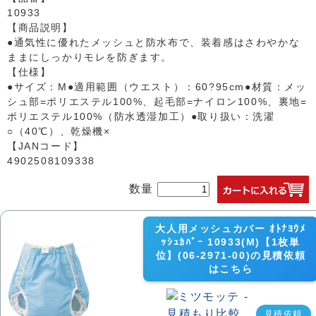
10933
【商品説明】
●通気性に優れたメッシュと防水布で、装着感はさわやかな
ままにしっかりモレを防ぎます。
【仕様】
●サイズ：M●適用範囲（ウエスト）：60?95cm●材質：メッ
シュ部=ポリエステル100%、起毛部=ナイロン100%、裏地=
ポリエステル100%（防水透湿加工）●取り扱い：洗濯
○（40℃）、乾燥機×
【JANコード】
4902508109338
数量
大人用メッシュカバー ｵﾄﾅﾖｳﾒ
ｯｼｭｶﾊﾞｰ 10933(M)【1枚単
位】(06-2971-00)の見積依頼
はこちら
見積依頼