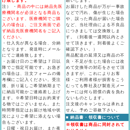
け致します。
願いします。
注） ・
商品の中には納品先医
お届けした商品が万が一事故
療機関名が必須となる商品も
などで汚れ、傷が生じた場合
ございます。医療機関でご購
や、誤った商品が届いた場合
入の場合は、ご注文画面で必
など、当社理由による不良品
ず納品先医療機関名をご記入
につきましては交換致しま
ください。
す。（到着後一週間以内とさ
・仕入先が異なる場合、分納
せて頂きます。到着後よくご
となります。発送時にメール
確認下さい。）
にてご連絡致します。
商品配送の延滞又は商品の不
・お届け日のご希望は７日以
良・不足が生じた場合には改
降でご指定可能です。お急ぎ
めて交換等の対応をさせて頂
の場合は、注文フォームの備
きますが、これによりお客
考欄にご記入ください。受注
様・ご利用者様が損害をこう
後、折り返しご希望納期まで
むっても弊社及び製造元メー
に納品可能かご連絡差し上げ
カーには何ら賠償の責を負わ
ます。※希望日時はお約束す
ないものとします。
る物ではございません。また
注文後のキャンセルは承れま
時間帯指定はお届け地域や状
せん。予めご容赦下さい。
況によりご希望に添えない場
■ 納品書・領収書について
合もございます。
※領収書は商品に同封されて
・日曜・祝日お届け、また夜