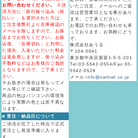
お問い合わせください。
※決
いたご注文、メールへのご返
済方法に「銀行振り込み（前
信は翌営業日となる事があり
払い）」を選択された方は、
ます。ご了承ください。
ご注文後弊社より在庫確認の
お電話でのお問い合わせも承
メールを致しますので、お振
っております。お気軽にどう
込までお待ちください。お振
ぞ。
込後、「在庫切れ」と判明し
株式会社あうる
た場合、入金いただいた料金
〒104-0041
は返金致しますが、振り込み
東京都中央区新富1-5-5-201
手数料などはお客様のご負担
Tel:03-5542-0554/Fax:03-
となりますので、ご了承くだ
5542-0528
さい。
メール:
info@owlowl.co.jp
※お急ぎの場合は前もってメ
ール等にてご確認下さい。
商品の色はパソコンの環境等
により実際の色とは若干異な
ります。
■ 受注・納品日について
ご決済が完了した時点で正式
受注とし発送準備に入りま
す。