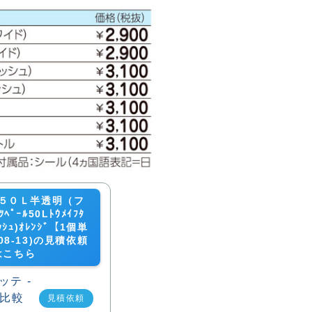
５０Ｌ半透明（フ
ﾂﾍﾟｰﾙ50Lﾄｳﾒｲﾌﾀ
ﾟｯｼｭ)ｵﾚﾝｼﾞ【1個単
008-13)の見積依頼
はこちら
見積依頼