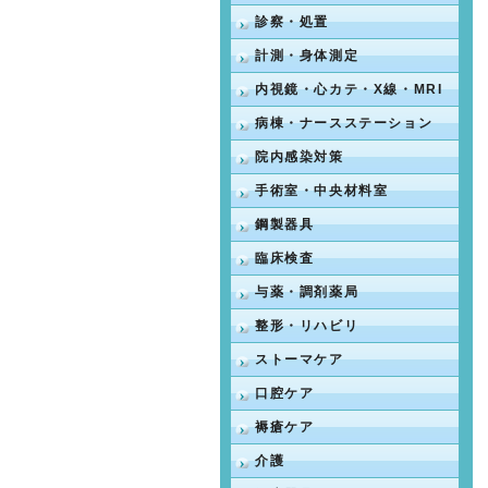
診察・処置
計測・身体測定
内視鏡・心カテ・X線・MRI
病棟・ナースステーション
院内感染対策
手術室・中央材料室
鋼製器具
臨床検査
与薬・調剤薬局
整形・リハビリ
ストーマケア
口腔ケア
褥瘡ケア
介護