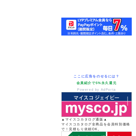
ここに広告をのせるには？
会員紹介で5%永久還元
Powered by AdPorta
▲マイスコカタログ通販▲
マイスコカタログ全商品を会員特別価格
で！見積もり依頼OK。