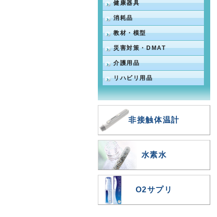
健康器具
消耗品
教材・模型
災害対策・DMAT
介護用品
リハビリ用品
非接触体温計
水素水
O2サプリ