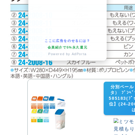
ここに広告をのせるには？
会員紹介で5%永久還元
Powered by AdPorta
分別ペール
タ） ﾌﾞﾝﾍﾞ
585183(ﾌ
位】(24-2