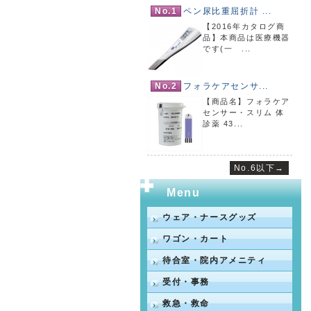
No.1
ペン尿比重屈折計 ...
【2016年カタログ商
品】本商品は医療機器
です(一 ...
No.2
フォラケアセンサ...
【商品名】フォラケア
センサー・スリム 体
診薬 43...
No.6以下→
Menu
ウェア・ナースグッズ
ワゴン・カート
待合室・院内アメニティ
受付・事務
救急・救命