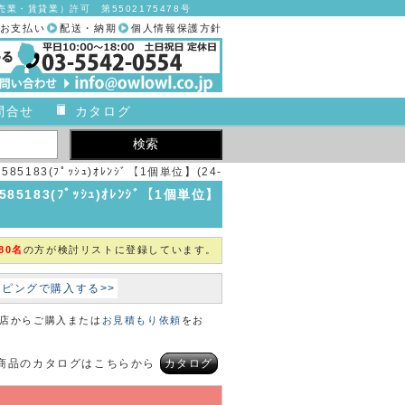
業・賃貸業）許可 第5502175478号
お支払い
配送・納期
個人情報保護方針
問合せ
カタログ
85183(ﾌﾟｯｼｭ)ｵﾚﾝｼﾞ【1個単位】(24-
2008-13)
85183(ﾌﾟｯｼｭ)ｵﾚﾝｼﾞ【1個単位】
80名
の方が検討リストに登録しています。
ョッピングで購入する>>
本店からご購入または
お見積もり依頼
をお
商品のカタログはこちらから
カタログ