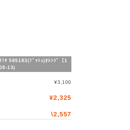
585183(ﾌﾟｯｼｭ)ｵﾚﾝｼﾞ【1
08-13)
¥3,100
¥2,325
\2,557