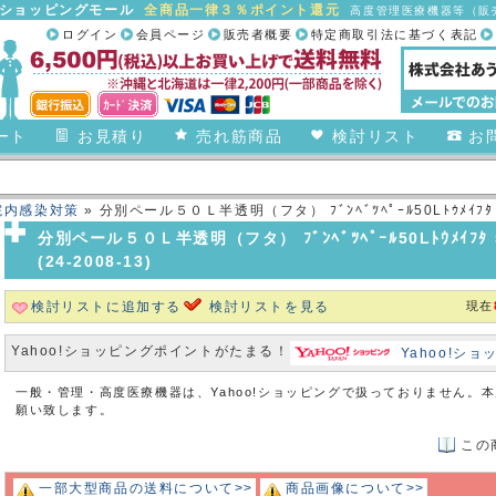
合ショッピングモール
全商品一律３％ポイント還元
高度管理医療機器等（販売
ログイン
会員ページ
販売者概要
特定商取引法に基づく表記
ート
お見積り
売れ筋商品
検討リスト
お
院内感染対策
» 分別ペール５０Ｌ半透明（フタ） ﾌﾞﾝﾍﾞﾂﾍﾟｰﾙ50Lﾄｳﾒｲﾌﾀ 5
分別ペール５０Ｌ半透明（フタ） ﾌﾞﾝﾍﾞﾂﾍﾟｰﾙ50Lﾄｳﾒｲﾌﾀ 5
(24-2008-13)
検討リストに追加する
検討リストを見る
現在
Yahoo!ショッピングポイントがたまる！
Yahoo!シ
一般・管理・高度医療機器は、Yahoo!ショッピングで扱っておりません。
願い致します。
この
一部大型商品の送料について>>
商品画像について>>