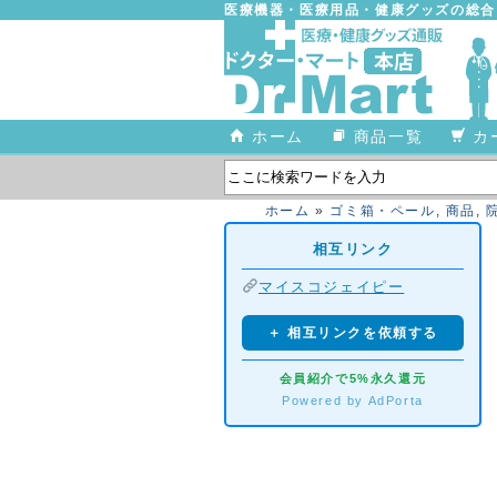
医療機器・医療用品・健康グッズの総
ホーム
商品一覧
カ
ホーム
»
ゴミ箱・ペール
,
商品
,
相互リンク
マイスコジェイピー
＋ 相互リンクを依頼する
会員紹介で5%永久還元
Powered by AdPorta