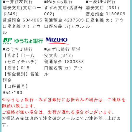
■三井住友銀行
■Paypay銀行
■三菱UFJ銀行
浦安支店(支店コー
すずめ支店(店番号
浦安支店（361）
ド549）
002)
普通預金 0130809
普通預金 6944065
普通預金 4237509
口座名義 カ）アウ
口座名義 カ）アウ
口座名義 カ)アウル
ル
ル
■ゆうちょ銀行
■みずほ銀行 新浦
【店名】〇一八
安支店（342）
（ゼロイチハチ）
普通預金 1833353
【店番】018
口座名義 カ）アウ
【預金種別】普通
ル
預金
【口座番号】
9547193
※ゆうちょ銀行・みずほ銀行にお振込みの場合は、ご連絡を
御願い致します。
ご連絡が無い場合は、出荷が遅れる場合がございます。
お振込み先は改めて注文確定メールにてご連絡差し上げま
す。