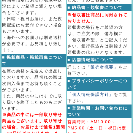
時間帯指定はお届け地域や状
せん。予めご容赦下さい。
況によりご希望に添えない場
■ 納品書・領収書について
合もございます。
※領収書は商品に同封されて
・日曜・祝日お届け、また夜
おりません。
間配送はお受付できない場合
領収書の発行をご希望の方
もございます。
は、ご注文の際、備考欄に
・海外へのお届けは別途送料
「領収書希望」とご記入くだ
が必要です。お見積もり致し
さい。銀行振込みは御控えが
ます。
領収書の代わりとなります。
■ 掲載商品・掲載画像につい
■ 店舗情報等について
て
詳しくは
「販売者概要」
をご
在庫の余裕を見込んで出品し
覧下さい。
ておりますが、品切れの際は
■ プライバシーポリシーにつ
次回入荷までお待ち頂くこと
いて
がございます。
「個人情報保護方針」
をご覧
また、商品の中にはすでに取
下さい。
り扱いを終了したものもござ
■ 営業時間・お問い合わせに
います。
ついて
※商品の中には一部取り寄せ
商品もございます。取り寄せ
営業時間：AM10:00～
の場合、お届けまで通常1週間
PM5:00（土・日・祝日は定