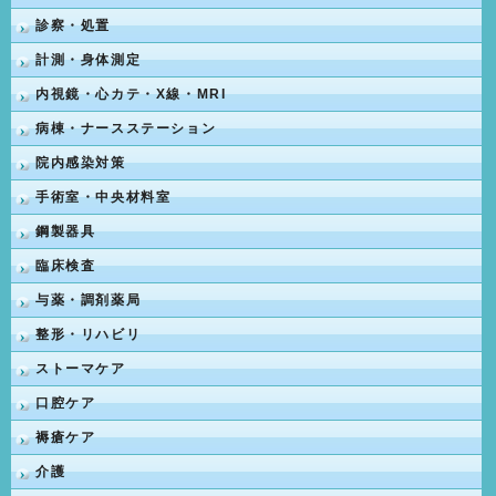
診察・処置
計測・身体測定
内視鏡・心カテ・X線・MRI
病棟・ナースステーション
院内感染対策
手術室・中央材料室
鋼製器具
臨床検査
与薬・調剤薬局
整形・リハビリ
ストーマケア
口腔ケア
褥瘡ケア
介護