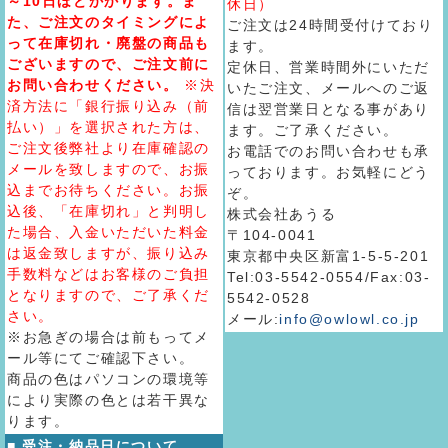
～10日ほどかかります。ま
休日）
た、ご注文のタイミングによ
ご注文は24時間受付けており
って在庫切れ・廃盤の商品も
ます。
ございますので、ご注文前に
定休日、営業時間外にいただ
お問い合わせください。
※決
いたご注文、メールへのご返
済方法に「銀行振り込み（前
信は翌営業日となる事があり
払い）」を選択された方は、
ます。ご了承ください。
ご注文後弊社より在庫確認の
お電話でのお問い合わせも承
メールを致しますので、お振
っております。お気軽にどう
込までお待ちください。お振
ぞ。
込後、「在庫切れ」と判明し
株式会社あうる
た場合、入金いただいた料金
〒104-0041
は返金致しますが、振り込み
東京都中央区新富1-5-5-201
手数料などはお客様のご負担
Tel:03-5542-0554/Fax:03-
となりますので、ご了承くだ
5542-0528
さい。
メール:
info@owlowl.co.jp
※お急ぎの場合は前もってメ
ール等にてご確認下さい。
商品の色はパソコンの環境等
により実際の色とは若干異な
ります。
■ 受注・納品日について