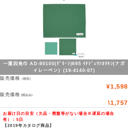
一重四角巾 AD-90100(ｸﾞﾘｰﾝ)695 ｲﾁｼﾞｭｳｼｶｸｷﾝ(ナガ
イレーベン) (19-4140-07)
販売価格
（税別）
¥1,598
販売価格
(税込み)
\1,757
お届け日の目安（欠品・廃盤等がない場合※遅延の場合
有）：5日
【2019年カタログ商品】