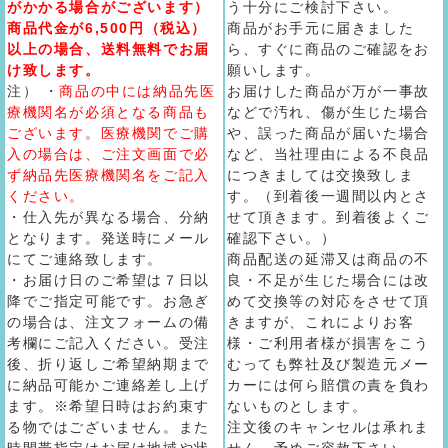
がかかる場合がございます）
う十分にご検討下さい。
商品代金が6,500円（税込）
商品がお手元に届きました
以上の場合、送料無料でお届
ら、すぐに商品のご確認をお
け致します。
願いします。
注） ・
商品の中には納品先医
お届けした商品が万が一事故
療機関名が必須となる商品も
などで汚れ、傷が生じた場合
ございます。医療機関でご購
や、誤った商品が届いた場合
入の場合は、ご注文画面で必
など、当社理由による不良品
ず納品先医療機関名をご記入
につきましては交換致しま
ください。
す。（到着後一週間以内とさ
・仕入先が異なる場合、分納
せて頂きます。到着後よくご
となります。発送時にメール
確認下さい。）
にてご連絡致します。
商品配送の延滞又は商品の不
・お届け日のご希望は７日以
良・不足が生じた場合には改
降でご指定可能です。お急ぎ
めて交換等の対応をさせて頂
の場合は、注文フォームの備
きますが、これによりお客
考欄にご記入ください。受注
様・ご利用者様が損害をこう
後、折り返しご希望納期まで
むっても弊社及び製造元メー
に納品可能かご連絡差し上げ
カーには何ら賠償の責を負わ
ます。※希望日時はお約束す
ないものとします。
る物ではございません。また
注文後のキャンセルは承れま