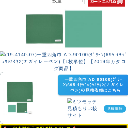
数量
一重四角巾 AD-90100(ｸﾞﾘｰ
ﾝ)695 ｲﾁｼﾞｭｳｼｶｸｷﾝ(ナガイレ
ーベン)の見積依頼はこちら
見積依頼