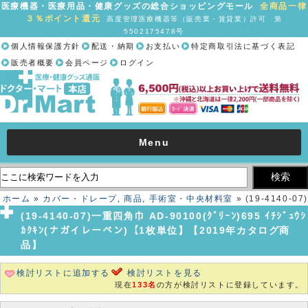
医療機器・医療用品・健康グッズの総合ショッピングモール
全商品一律
３％ポイント還元
高度管理医療機器等（販売業・賃貸業）許可 第
5502175478号
個人情報保護方針
配送・納期
お支払い
特定商取引法に基づく表記
販売者概要
会員ページ
ログイン
Menu
ホーム
»
カバー・ドレープ
,
商品
,
手術室・中央材料室
» (19-4140-07)
一重四角巾 AD-90100(ｸﾞﾘｰﾝ)695 ｲﾁｼﾞｭｳｼｶｸｷﾝ(ナガイレーベン)【1枚
(19-4140-07)一重四角巾 AD-90100(ｸﾞﾘｰﾝ)695 ｲﾁｼﾞｭｳｼ
単位】【2019年カタログ商品】
ｶｸｷﾝ(ナガイレーベン)【1枚単位】【2019年カタログ商
品】
検討リストに追加する
検討リストを見る
現在
133名
の方が検討リストに登録しています。