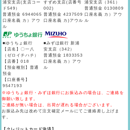
浦安支店(支店コー
すずめ支店(店番号
浦安支店（361）
ド549）
002)
普通預金 0130809
普通預金 6944065
普通預金 4237509
口座名義 カ）アウ
口座名義 カ）アウ
口座名義 カ)アウル
ル
ル
■ゆうちょ銀行
■みずほ銀行 新浦
【店名】〇一八
安支店（342）
（ゼロイチハチ）
普通預金 1833353
【店番】018
口座名義 カ）アウ
【預金種別】普通
ル
預金
【口座番号】
9547193
※ゆうちょ銀行・みずほ銀行にお振込みの場合は、ご連絡を
御願い致します。
ご連絡が無い場合は、出荷が遅れる場合がございます。
お振込み先は改めて注文確定メールにてご連絡差し上げま
す。
【クレジットカード決済】