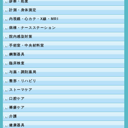
診察・処置
計測・身体測定
内視鏡・心カテ・X線・MRI
病棟・ナースステーション
院内感染対策
手術室・中央材料室
鋼製器具
臨床検査
与薬・調剤薬局
整形・リハビリ
ストーマケア
口腔ケア
褥瘡ケア
介護
健康器具