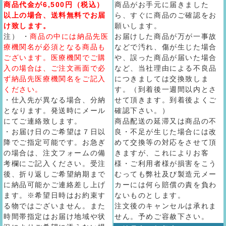
商品代金が6,500円（税込）
商品がお手元に届きました
以上の場合、送料無料でお届
ら、すぐに商品のご確認をお
け致します。
願いします。
注） ・
商品の中には納品先医
お届けした商品が万が一事故
療機関名が必須となる商品も
などで汚れ、傷が生じた場合
ございます。医療機関でご購
や、誤った商品が届いた場合
入の場合は、ご注文画面で必
など、当社理由による不良品
ず納品先医療機関名をご記入
につきましては交換致しま
ください。
す。（到着後一週間以内とさ
・仕入先が異なる場合、分納
せて頂きます。到着後よくご
となります。発送時にメール
確認下さい。）
にてご連絡致します。
商品配送の延滞又は商品の不
・お届け日のご希望は７日以
良・不足が生じた場合には改
降でご指定可能です。お急ぎ
めて交換等の対応をさせて頂
の場合は、注文フォームの備
きますが、これによりお客
考欄にご記入ください。受注
様・ご利用者様が損害をこう
後、折り返しご希望納期まで
むっても弊社及び製造元メー
に納品可能かご連絡差し上げ
カーには何ら賠償の責を負わ
ます。※希望日時はお約束す
ないものとします。
る物ではございません。また
注文後のキャンセルは承れま
時間帯指定はお届け地域や状
せん。予めご容赦下さい。