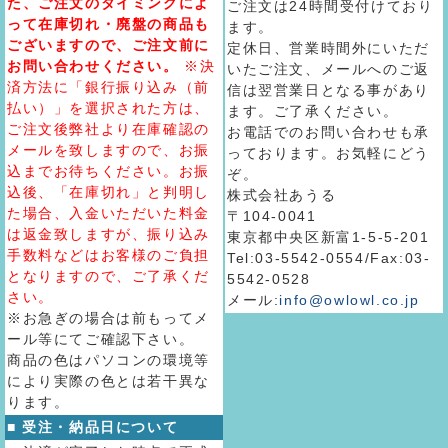
た、ご注文のタイミングによ
ご注文は24時間受付けており
って在庫切れ・廃盤の商品も
ます。
ございますので、ご注文前に
定休日、営業時間外にいただ
お問い合わせください。
※決
いたご注文、メールへのご返
済方法に「銀行振り込み（前
信は翌営業日となる事があり
払い）」を選択された方は、
ます。ご了承ください。
ご注文後弊社より在庫確認の
お電話でのお問い合わせも承
メールを致しますので、お振
っております。お気軽にどう
込までお待ちください。お振
ぞ。
込後、「在庫切れ」と判明し
株式会社あうる
た場合、入金いただいた料金
〒104-0041
は返金致しますが、振り込み
東京都中央区新富1-5-5-201
手数料などはお客様のご負担
Tel:03-5542-0554/Fax:03-
となりますので、ご了承くだ
5542-0528
さい。
メール:
info@owlowl.co.jp
※お急ぎの場合は前もってメ
ール等にてご確認下さい。
商品の色はパソコンの環境等
により実際の色とは若干異な
ります。
■ 受注・納品日について