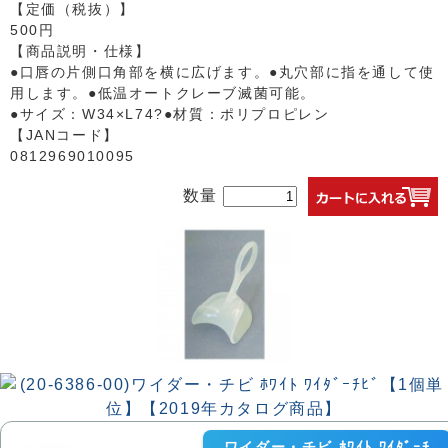
【定価（税抜）】
500円
【商品説明・仕様】
●口唇の片側口角部を横に広げます。●丸穴部に指を通して使
用します。●低温オートクレーブ滅菌可能。
●サイズ：W34×L74?●材質：ポリプロピレン
【JANコード】
0812969010095
数量
ワイダー・チビ ﾎﾜｲﾄ ﾜｲﾀﾞｰﾁ