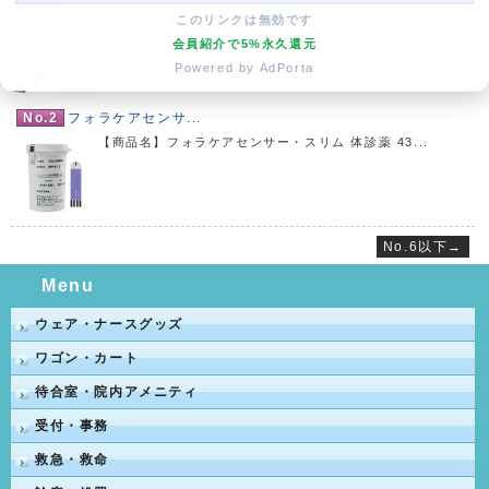
No.1
ペン尿比重屈折計 ...
このリンクは無効です
【2016年カタログ商品】本商品は医療機器です(一 ...
会員紹介で5%永久還元
Powered by AdPorta
No.2
フォラケアセンサ...
【商品名】フォラケアセンサー・スリム 体診薬 43...
No.6以下→
Menu
ウェア・ナースグッズ
ワゴン・カート
待合室・院内アメニティ
受付・事務
救急・救命