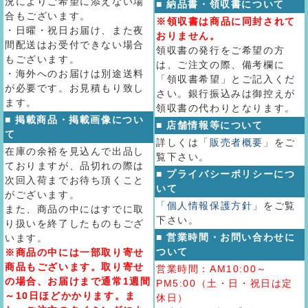
況によりご希望に添えない場
■ 納品書・領収書について
合もございます。
※領収書は商品に同封されて
・日曜・祝日お届け、また夜
おりません。
間配送はお受付できない場合
領収書の発行をご希望の方
もございます。
は、ご注文の際、備考欄に
・海外へのお届けは別途送料
「領収書希望」とご記入くだ
が必要です。お見積もり致し
さい。銀行振込みは御控えが
ます。
領収書の代わりとなります。
■ 掲載商品・掲載画像につい
■ 店舗情報等について
て
詳しくは
「販売者概要」
をご
在庫の余裕を見込んで出品し
覧下さい。
ておりますが、品切れの際は
■ プライバシーポリシーにつ
次回入荷までお待ち頂くこと
いて
がございます。
「個人情報保護方針」
をご覧
また、商品の中にはすでに取
下さい。
り扱いを終了したものもござ
■ 営業時間・お問い合わせに
います。
ついて
※商品の中には一部取り寄せ
商品もございます。取り寄せ
営業時間：AM10:00～
の場合、お届けまで通常1週間
PM5:00（土・日・祝日は定
～10日ほどかかります。ま
休日）