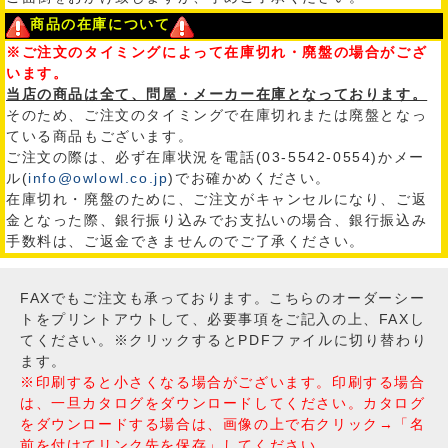
商品の在庫について
※ご注文のタイミングによって在庫切れ・廃盤の場合がござ
います。
当店の商品は全て、問屋・メーカー在庫となっております。
そのため、ご注文のタイミングで在庫切れまたは廃盤となっ
ている商品もございます。
ご注文の際は、必ず在庫状況を電話(03-5542-0554)かメー
ル(
info@owlowl.co.jp
)でお確かめください。
在庫切れ・廃盤のために、ご注文がキャンセルになり、ご返
金となった際、銀行振り込みでお支払いの場合、銀行振込み
手数料は、ご返金できませんのでご了承ください。
FAXでもご注文も承っております。こちらのオーダーシー
トをプリントアウトして、必要事項をご記入の上、FAXし
てください。※クリックするとPDFファイルに切り替わり
ます。
※印刷すると小さくなる場合がございます。印刷する場合
は、一旦カタログをダウンロードしてください。カタログ
をダウンロードする場合は、画像の上で右クリック→「名
前を付けてリンク先を保存」してください。