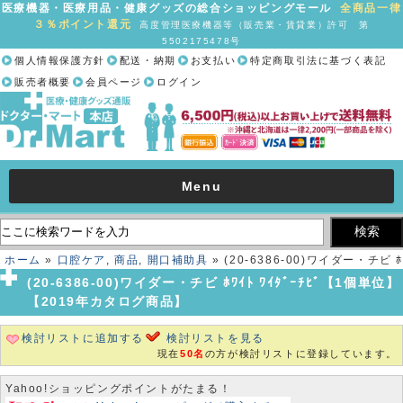
医療機器・医療用品・健康グッズの総合ショッピングモール
全商品一律
３％ポイント還元
高度管理医療機器等（販売業・賃貸業）許可 第
5502175478号
個人情報保護方針
配送・納期
お支払い
特定商取引法に基づく表記
販売者概要
会員ページ
ログイン
Menu
ホーム
»
口腔ケア
,
商品
,
開口補助具
» (20-6386-00)ワイダー・チビ ﾎ
ﾜｲﾄ ﾜｲﾀﾞｰﾁﾋﾞ【1個単位】【2019年カタログ商品】
(20-6386-00)ワイダー・チビ ﾎﾜｲﾄ ﾜｲﾀﾞｰﾁﾋﾞ【1個単位】
【2019年カタログ商品】
検討リストに追加する
検討リストを見る
現在
50名
の方が検討リストに登録しています。
Yahoo!ショッピングポイントがたまる！