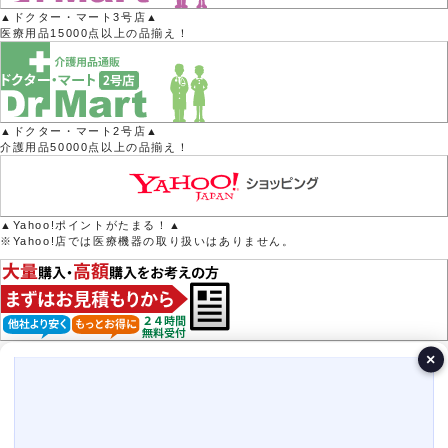
▲ドクター・マート3号店▲
医療用品15000点以上の品揃え！
▲ドクター・マート2号店▲
介護用品50000点以上の品揃え！
▲Yahoo!ポイントがたまる！▲
※Yahoo!店では医療機器の取り扱いはありません。
×
営業日カレンダー
今月(2026年8月)
日
月
火
水
木
金
土