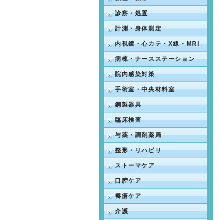
診察・処置
計測・身体測定
内視鏡・心カテ・X線・MRI
病棟・ナースステーション
院内感染対策
手術室・中央材料室
鋼製器具
臨床検査
与薬・調剤薬局
整形・リハビリ
ストーマケア
口腔ケア
褥瘡ケア
介護