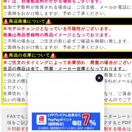
等）は、別途配送料がかかる場合もございます。
追加で手数料が加算される場合は、ご注文後、メールか電話に
ご面倒をおかけ致しますが、予めご了承ください。
商品画像について
※モデルチェンジとなっている可能性がございます。
画像は商品登録時の商品イメージとなっております。
ご不明の場合は、ご注文の前に必ずご確認を御願い致します。
ご面倒をおかけ致しますが、予めご了承ください。
商品の在庫について
※ご注文のタイミングによって在庫切れ・廃盤の場合がござい
当店の商品は全て、問屋・メーカー在庫となっております。
そのため、ご注文のタイミングで在庫切れまたは廃盤となって
×
ご注文の際は、必ず在庫状況を電話(03-5542-0554)かメール
ください。
在庫切れ・廃盤のために、ご注文がキャンセルになり、ご返金
払いの場合、銀行振込み手数料は、ご返金できませんのでご了
FAXでもご注文も承っております。こちらのオーダーシー
項をご記入の上、FAXしてください。※クリックするとPD
※印刷すると小さくなる場合がございます。印刷する場合は