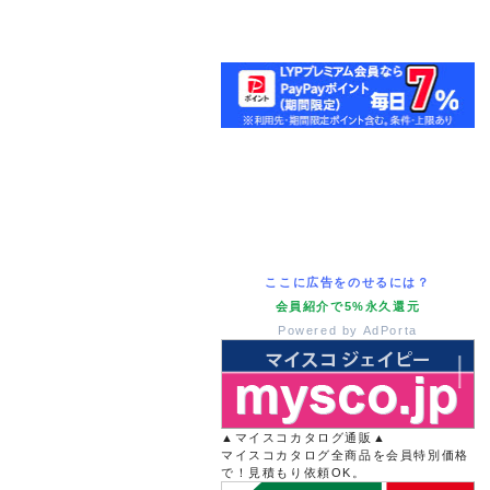
ここに広告をのせるには？
会員紹介で5%永久還元
Powered by AdPorta
▲マイスコカタログ通販▲
マイスコカタログ全商品を会員特別価格
で！見積もり依頼OK。