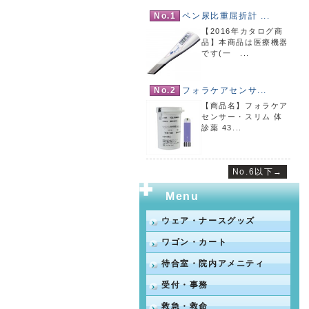
No.1
ペン尿比重屈折計 ...
【2016年カタログ商
品】本商品は医療機器
です(一 ...
No.2
フォラケアセンサ...
【商品名】フォラケア
センサー・スリム 体
診薬 43...
No.6以下→
Menu
ウェア・ナースグッズ
ワゴン・カート
待合室・院内アメニティ
受付・事務
救急・救命