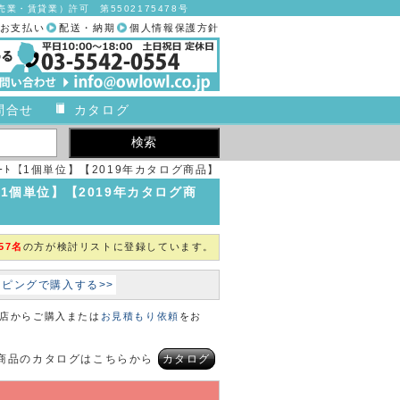
業・賃貸業）許可 第5502175478号
お支払い
配送・納期
個人情報保護方針
問合せ
カタログ
 ﾛｰﾄ【1個単位】【2019年カタログ商品】
ｰﾄ【1個単位】【2019年カタログ商
57名
の方が検討リストに登録しています。
ョッピングで購入する>>
本店からご購入または
お見積もり依頼
をお
商品のカタログはこちらから
カタログ