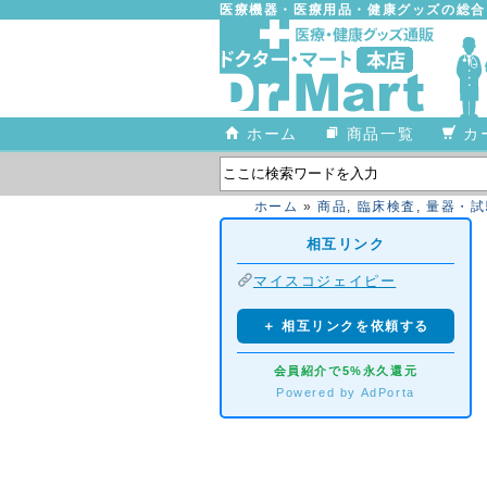
医療機器・医療用品・健康グッズの総
ホーム
商品一覧
カ
ホーム
»
商品
,
臨床検査
,
量器・試
相互リンク
マイスコジェイピー
＋ 相互リンクを依頼する
会員紹介で5%永久還元
Powered by AdPorta