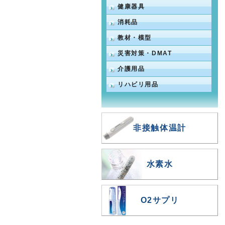
健康器具
消耗品
教材・模型
災害対策・DMAT
介護用品
リハビリ用品
非接触体温計
水素水
O2サプリ