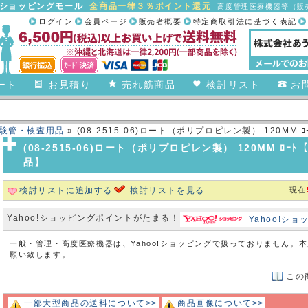
合ショッピングモール
全商品一律３％ポイント還元
高度管理医療機器等（販売
ログイン
会員ページ
販売者概要
特定商取引法に基づく表記
ート
お見積り
売れ筋商品
検討リスト
お
験管・検査用品
» (08-2515-06)ロート（ポリプロピレン製） 120MM
(08-2515-06)ロート（ポリプロピレン製） 120MM ﾛ
品】
検討リストに追加する
検討リストを見る
現在
Yahoo!ショッピングポイントがたまる！
Yahoo!シ
一般・管理・高度医療機器は、Yahoo!ショッピングで扱っておりません。
願い致します。
この
一部大型商品の送料について>>
商品画像について>>