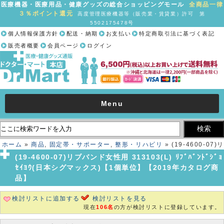
医療機器・医療用品・健康グッズの総合ショッピングモール
全商品一律
３％ポイント還元
高度管理医療機器等（販売業・賃貸業）許可 第
5502175478号
個人情報保護方針
配送・納期
お支払い
特定商取引法に基づく表記
販売者概要
会員ページ
ログイン
Menu
ホーム
»
商品
,
固定帯・サポーター
,
整形・リハビリ
» (19-4600-07)リ
ブバンド女性用 313103(L) ﾘﾌﾞﾊﾞﾝﾄﾞｼﾞｮｾｲﾖｳ(日本シグマックス)【1個
(19-4600-07)リブバンド女性用 313103(L) ﾘﾌﾞﾊﾞﾝﾄﾞｼﾞｮ
単位】【2019年カタログ商品】
ｾｲﾖｳ(日本シグマックス)【1個単位】【2019年カタログ商
品】
検討リストに追加する
検討リストを見る
現在
106名
の方が検討リストに登録しています。