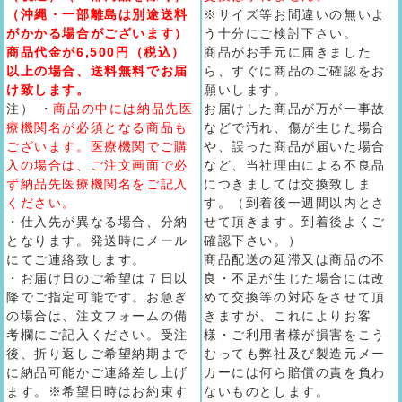
（沖縄・一部離島は別途送料
※サイズ等お間違いの無いよ
がかかる場合がございます）
う十分にご検討下さい。
商品代金が6,500円（税込）
商品がお手元に届きました
以上の場合、送料無料でお届
ら、すぐに商品のご確認をお
け致します。
願いします。
注） ・
商品の中には納品先医
お届けした商品が万が一事故
療機関名が必須となる商品も
などで汚れ、傷が生じた場合
ございます。医療機関でご購
や、誤った商品が届いた場合
入の場合は、ご注文画面で必
など、当社理由による不良品
ず納品先医療機関名をご記入
につきましては交換致しま
ください。
す。（到着後一週間以内とさ
・仕入先が異なる場合、分納
せて頂きます。到着後よくご
となります。発送時にメール
確認下さい。）
にてご連絡致します。
商品配送の延滞又は商品の不
・お届け日のご希望は７日以
良・不足が生じた場合には改
降でご指定可能です。お急ぎ
めて交換等の対応をさせて頂
の場合は、注文フォームの備
きますが、これによりお客
考欄にご記入ください。受注
様・ご利用者様が損害をこう
後、折り返しご希望納期まで
むっても弊社及び製造元メー
に納品可能かご連絡差し上げ
カーには何ら賠償の責を負わ
ます。※希望日時はお約束す
ないものとします。