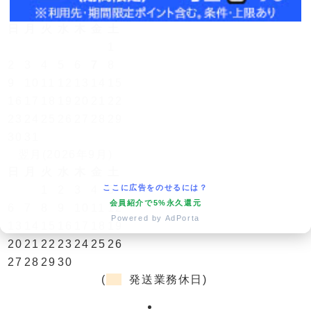
今月(2026年8月)
日
月
火
水
木
金
土
1
2
3
4
5
6
7
8
9
10
11
12
13
14
15
16
17
18
19
20
21
22
23
24
25
26
27
28
29
30
31
翌月(2026年9月)
日
月
火
水
木
金
土
ここに広告をのせるには？
1
2
3
4
5
会員紹介で5%永久還元
6
7
8
9
10
11
12
Powered by AdPorta
13
14
15
16
17
18
19
20
21
22
23
24
25
26
27
28
29
30
(
発送業務休日)