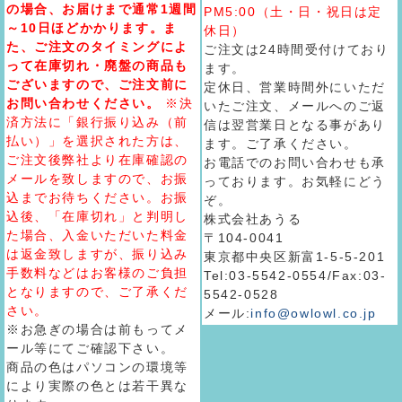
の場合、お届けまで通常1週間
PM5:00（土・日・祝日は定
～10日ほどかかります。ま
休日）
た、ご注文のタイミングによ
ご注文は24時間受付けており
って在庫切れ・廃盤の商品も
ます。
ございますので、ご注文前に
定休日、営業時間外にいただ
お問い合わせください。
※決
いたご注文、メールへのご返
済方法に「銀行振り込み（前
信は翌営業日となる事があり
払い）」を選択された方は、
ます。ご了承ください。
ご注文後弊社より在庫確認の
お電話でのお問い合わせも承
メールを致しますので、お振
っております。お気軽にどう
込までお待ちください。お振
ぞ。
込後、「在庫切れ」と判明し
株式会社あうる
た場合、入金いただいた料金
〒104-0041
は返金致しますが、振り込み
東京都中央区新富1-5-5-201
手数料などはお客様のご負担
Tel:03-5542-0554/Fax:03-
となりますので、ご了承くだ
5542-0528
さい。
メール:
info@owlowl.co.jp
※お急ぎの場合は前もってメ
ール等にてご確認下さい。
商品の色はパソコンの環境等
により実際の色とは若干異な