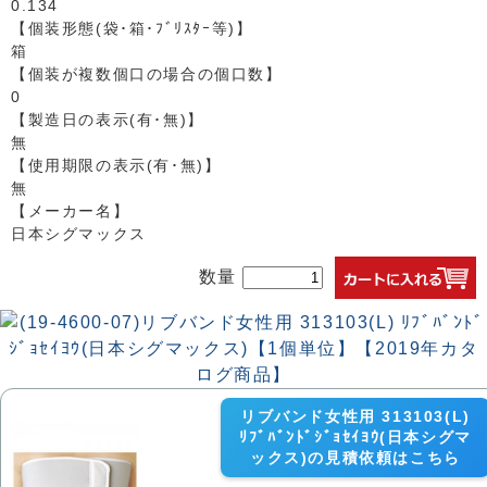
0.134
【個装形態(袋･箱･ﾌﾞﾘｽﾀｰ等)】
箱
【個装が複数個口の場合の個口数】
0
【製造日の表示(有･無)】
無
【使用期限の表示(有･無)】
無
【メーカー名】
日本シグマックス
数量
リブバンド女性用 313103(L)
ﾘﾌﾞﾊﾞﾝﾄﾞｼﾞｮｾｲﾖｳ(日本シグマ
ックス)の見積依頼はこちら