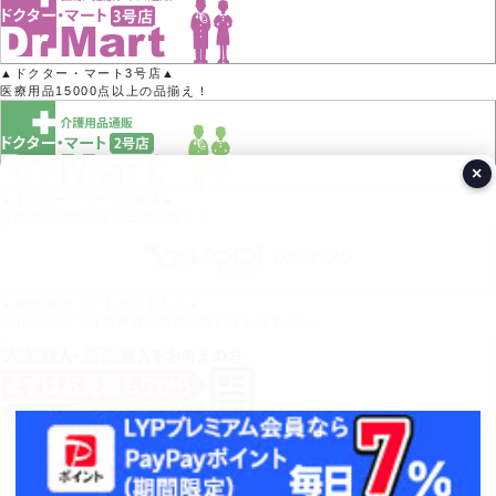
▲ドクター・マート3号店▲
医療用品15000点以上の品揃え！
×
▲ドクター・マート2号店▲
介護用品50000点以上の品揃え！
▲Yahoo!ポイントがたまる！▲
※Yahoo!店では医療機器の取り扱いはありません。
営業日カレンダー