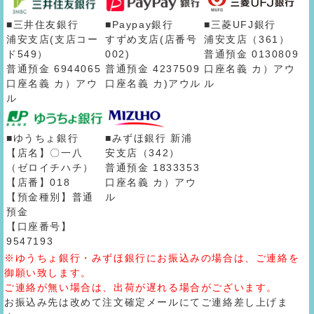
■三井住友銀行
■Paypay銀行
■三菱UFJ銀行
浦安支店(支店コー
すずめ支店(店番号
浦安支店（361）
ド549）
002)
普通預金 0130809
普通預金 6944065
普通預金 4237509
口座名義 カ）アウ
口座名義 カ）アウ
口座名義 カ)アウル
ル
ル
■ゆうちょ銀行
■みずほ銀行 新浦
【店名】〇一八
安支店（342）
（ゼロイチハチ）
普通預金 1833353
【店番】018
口座名義 カ）アウ
【預金種別】普通
ル
預金
【口座番号】
9547193
※ゆうちょ銀行・みずほ銀行にお振込みの場合は、ご連絡を
御願い致します。
ご連絡が無い場合は、出荷が遅れる場合がございます。
お振込み先は改めて注文確定メールにてご連絡差し上げま