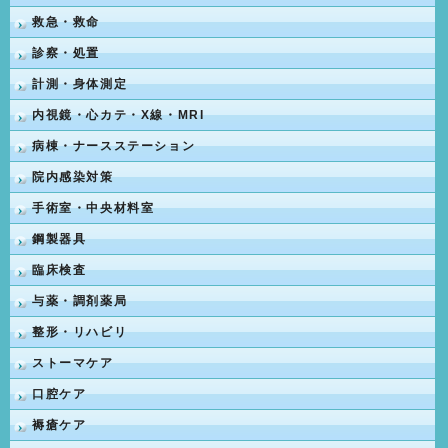
救急・救命
診察・処置
計測・身体測定
内視鏡・心カテ・X線・MRI
病棟・ナースステーション
院内感染対策
手術室・中央材料室
鋼製器具
臨床検査
与薬・調剤薬局
整形・リハビリ
ストーマケア
口腔ケア
褥瘡ケア