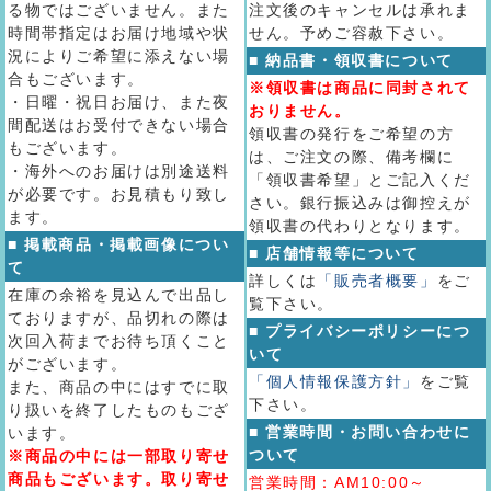
る物ではございません。また
注文後のキャンセルは承れま
時間帯指定はお届け地域や状
せん。予めご容赦下さい。
況によりご希望に添えない場
■ 納品書・領収書について
合もございます。
※領収書は商品に同封されて
・日曜・祝日お届け、また夜
おりません。
間配送はお受付できない場合
領収書の発行をご希望の方
もございます。
は、ご注文の際、備考欄に
・海外へのお届けは別途送料
「領収書希望」とご記入くだ
が必要です。お見積もり致し
さい。銀行振込みは御控えが
ます。
領収書の代わりとなります。
■ 掲載商品・掲載画像につい
■ 店舗情報等について
て
詳しくは
「販売者概要」
をご
在庫の余裕を見込んで出品し
覧下さい。
ておりますが、品切れの際は
■ プライバシーポリシーにつ
次回入荷までお待ち頂くこと
いて
がございます。
「個人情報保護方針」
をご覧
また、商品の中にはすでに取
下さい。
り扱いを終了したものもござ
■ 営業時間・お問い合わせに
います。
ついて
※商品の中には一部取り寄せ
商品もございます。取り寄せ
営業時間：AM10:00～