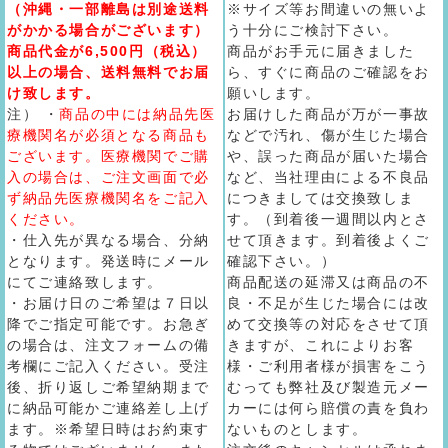
（沖縄・一部離島は別途送料
※サイズ等お間違いの無いよ
がかかる場合がございます）
う十分にご検討下さい。
商品代金が6,500円（税込）
商品がお手元に届きました
以上の場合、送料無料でお届
ら、すぐに商品のご確認をお
け致します。
願いします。
注） ・
商品の中には納品先医
お届けした商品が万が一事故
療機関名が必須となる商品も
などで汚れ、傷が生じた場合
ございます。医療機関でご購
や、誤った商品が届いた場合
入の場合は、ご注文画面で必
など、当社理由による不良品
ず納品先医療機関名をご記入
につきましては交換致しま
ください。
す。（到着後一週間以内とさ
・仕入先が異なる場合、分納
せて頂きます。到着後よくご
となります。発送時にメール
確認下さい。）
にてご連絡致します。
商品配送の延滞又は商品の不
・お届け日のご希望は７日以
良・不足が生じた場合には改
降でご指定可能です。お急ぎ
めて交換等の対応をさせて頂
の場合は、注文フォームの備
きますが、これによりお客
考欄にご記入ください。受注
様・ご利用者様が損害をこう
後、折り返しご希望納期まで
むっても弊社及び製造元メー
に納品可能かご連絡差し上げ
カーには何ら賠償の責を負わ
ます。※希望日時はお約束す
ないものとします。