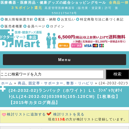
医療機器・医療用品・健康グッズの総合ショッピングモール
全商品一律
３％ポイント還元
高度管理医療機器等（販売業・賃貸業）許可 第
5502175478号
個人情報保護方針
配送・納期
お支払い
特定商取引法に基づく表記
販売者概要
会員ページ
ログイン
Menu
ホーム
»
商品
,
固定帯・サポーター
,
整形・リハビリ
» (24-2032-02)ラ
ンバック（ホワイト）ＬＬ ﾗﾝﾊﾞｯｸ(ﾎﾜｲﾄ)LL(24-2032-
(24-2032-02)ランバック（ホワイト）ＬＬ ﾗﾝﾊﾞｯｸ(ﾎﾜｲ
02)033985(105-120CM)【1枚単位】【2015年カタログ商品】
ﾄ)LL(24-2032-02)033985(105-120CM)【1枚単位】
【2015年カタログ商品】
検討リストに追加する
検討リストを見る
現在
113名
の方が検討リストに登録しています。