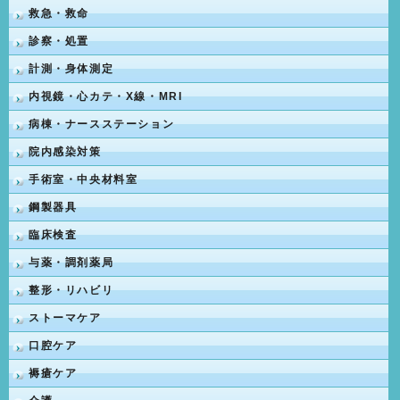
救急・救命
診察・処置
計測・身体測定
内視鏡・心カテ・X線・MRI
病棟・ナースステーション
院内感染対策
手術室・中央材料室
鋼製器具
臨床検査
与薬・調剤薬局
整形・リハビリ
ストーマケア
口腔ケア
褥瘡ケア