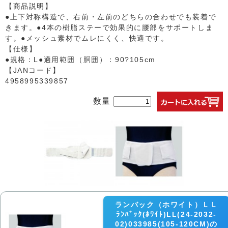
【商品説明】
●上下対称構造で、右前・左前のどちらの合わせでも装着で
きます。●4本の樹脂ステーで効果的に腰部をサポートしま
す。●メッシュ素材でムレにくく、快適です。
【仕様】
●規格：L●適用範囲（胴囲）：90?105cm
【JANコード】
4958995339857
数量
ランバック（ホワイト）ＬＬ
ﾗﾝﾊﾞｯｸ(ﾎﾜｲﾄ)LL(24-2032-
02)033985(105-120CM)の