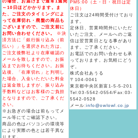
の場合、お届けまで通常1週間
PM5:00（土・日・祝日は定
～10日ほどかかります。ま
休日）
た、ご注文のタイミングによ
ご注文は24時間受付けており
って在庫切れ・廃盤の商品も
ます。
ございますので、ご注文前に
定休日、営業時間外にいただ
お問い合わせください。
※決
いたご注文、メールへのご返
済方法に「銀行振り込み（前
信は翌営業日となる事があり
払い）」を選択された方は、
ます。ご了承ください。
ご注文後弊社より在庫確認の
お電話でのお問い合わせも承
メールを致しますので、お振
っております。お気軽にどう
込までお待ちください。お振
ぞ。
込後、「在庫切れ」と判明し
株式会社あうる
た場合、入金いただいた料金
〒104-0041
は返金致しますが、振り込み
東京都中央区新富1-5-5-201
手数料などはお客様のご負担
Tel:03-5542-0554/Fax:03-
となりますので、ご了承くだ
5542-0528
さい。
メール:
info@owlowl.co.jp
※お急ぎの場合は前もってメ
ール等にてご確認下さい。
商品の色はパソコンの環境等
により実際の色とは若干異な
ります。