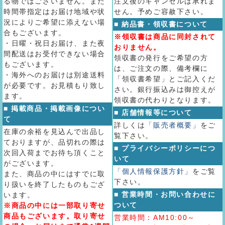
る物ではございません。また
注文後のキャンセルは承れま
時間帯指定はお届け地域や状
せん。予めご容赦下さい。
況によりご希望に添えない場
■ 納品書・領収書について
合もございます。
※領収書は商品に同封されて
・日曜・祝日お届け、また夜
おりません。
間配送はお受付できない場合
領収書の発行をご希望の方
もございます。
は、ご注文の際、備考欄に
・海外へのお届けは別途送料
「領収書希望」とご記入くだ
が必要です。お見積もり致し
さい。銀行振込みは御控えが
ます。
領収書の代わりとなります。
■ 掲載商品・掲載画像につい
■ 店舗情報等について
て
詳しくは
「販売者概要」
をご
在庫の余裕を見込んで出品し
覧下さい。
ておりますが、品切れの際は
■ プライバシーポリシーにつ
次回入荷までお待ち頂くこと
いて
がございます。
「個人情報保護方針」
をご覧
また、商品の中にはすでに取
下さい。
り扱いを終了したものもござ
■ 営業時間・お問い合わせに
います。
ついて
※商品の中には一部取り寄せ
商品もございます。取り寄せ
営業時間：AM10:00～