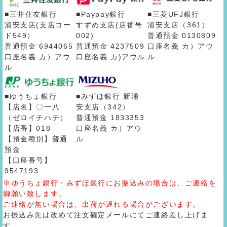
■三井住友銀行
■Paypay銀行
■三菱UFJ銀行
浦安支店(支店コー
すずめ支店(店番号
浦安支店（361）
ド549）
002)
普通預金 0130809
普通預金 6944065
普通預金 4237509
口座名義 カ）アウ
口座名義 カ）アウ
口座名義 カ)アウル
ル
ル
■ゆうちょ銀行
■みずほ銀行 新浦
【店名】〇一八
安支店（342）
（ゼロイチハチ）
普通預金 1833353
【店番】018
口座名義 カ）アウ
【預金種別】普通
ル
預金
【口座番号】
9547193
※ゆうちょ銀行・みずほ銀行にお振込みの場合は、ご連絡を
御願い致します。
ご連絡が無い場合は、出荷が遅れる場合がございます。
お振込み先は改めて注文確定メールにてご連絡差し上げま
す。