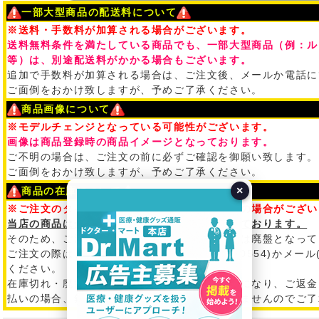
一部大型商品の配送料について
※送料・手数料が加算される場合がございます。
送料無料条件を満たしている商品でも、一部大型商品（例：ル
等）は、別途配送料がかかる場合もございます。
追加で手数料が加算される場合は、ご注文後、メールか電話に
ご面倒をおかけ致しますが、予めご了承ください。
商品画像について
※モデルチェンジとなっている可能性がございます。
画像は商品登録時の商品イメージとなっております。
ご不明の場合は、ご注文の前に必ずご確認を御願い致します。
ご面倒をおかけ致しますが、予めご了承ください。
×
商品の在庫について
※ご注文のタイミングによって在庫切れ・廃盤の場合がござい
当店の商品は全て、問屋・メーカー在庫となっております。
そのため、ご注文のタイミングで在庫切れまたは廃盤となって
ご注文の際は、必ず在庫状況を電話(03-5542-0554)かメール
ください。
在庫切れ・廃盤のために、ご注文がキャンセルになり、ご返金
払いの場合、銀行振込み手数料は、ご返金できませんのでご了