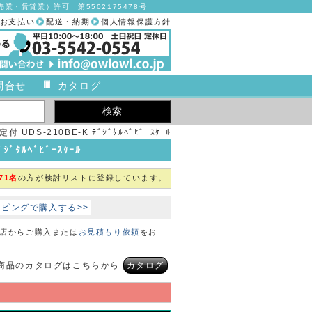
業・賃貸業）許可 第5502175478号
お支払い
配送・納期
個人情報保護方針
問合せ
カタログ
S-210BE-K ﾃﾞｼﾞﾀﾙﾍﾞﾋﾞｰｽｹｰﾙ
ﾀﾙﾍﾞﾋﾞｰｽｹｰﾙ
71名
の方が検討リストに登録しています。
ョッピングで購入する>>
本店からご購入または
お見積もり依頼
をお
商品のカタログはこちらから
カタログ