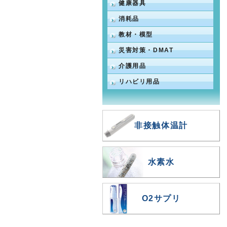
健康器具
消耗品
教材・模型
災害対策・DMAT
介護用品
リハビリ用品
非接触体温計
水素水
O2サプリ