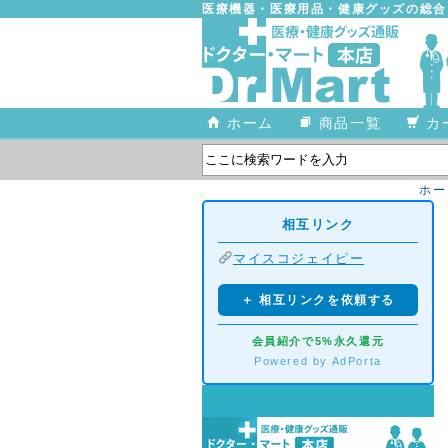
医療機器・医療用品・健康グッズの総
ホーム
商品一覧
カ
ホー
相互リンク
マイスコジェイピー
＋ 相互リンクを依頼する
会員紹介で5%永久還元
Powered by AdPorta