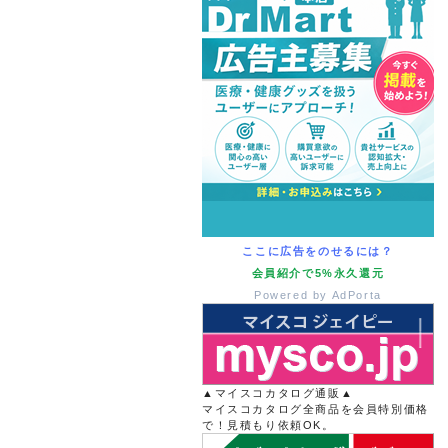
ここに広告をのせるには？
会員紹介で5%永久還元
Powered by AdPorta
▲マイスコカタログ通販▲
マイスコカタログ全商品を会員特別価格
で！見積もり依頼OK。