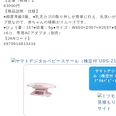
【定価（税抜）】
63000円
【商品説明・仕様】
●精度等級3級。●乳児カゴの取り外しが簡単に行え、丸洗い
ブ状なので、赤ちゃんの移動がスムーズです。
●ひょう量：15?●目量：5g●サイズ：W650×D307×H255?
×6コ、専用ACアダプタ（別売）
【JANコード】
4979916813416
ヤマトデジ
ル（検定付 UD
ｼﾞﾀﾙﾍﾞﾋ