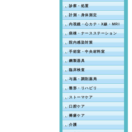
診察・処置
計測・身体測定
内視鏡・心カテ・X線・MRI
病棟・ナースステーション
院内感染対策
手術室・中央材料室
鋼製器具
臨床検査
与薬・調剤薬局
整形・リハビリ
ストーマケア
口腔ケア
褥瘡ケア
介護