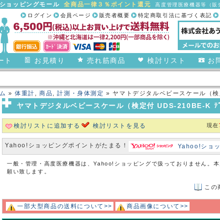
合ショッピングモール
全商品一律３％ポイント還元
高度管理医療機器等（販売
ログイン
会員ページ
販売者概要
特定商取引法に基づく表記
ート
お見積り
売れ筋商品
検討リスト
お
ム
»
体重計
,
商品
,
計測・身体測定
» ヤマトデジタルベビースケール（検定付 UD
ヤマトデジタルベビースケール（検定付 UDS-210BE-K ﾃﾞｼﾞ
検討リストに追加する
検討リストを見る
現在
Yahoo!ショッピングポイントがたまる！
Yahoo!シ
一般・管理・高度医療機器は、Yahoo!ショッピングで扱っておりません。
願い致します。
この
一部大型商品の送料について>>
商品画像について>>