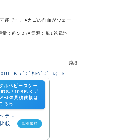
が可能です。●カゴの前面がウェー
●重量：約5.3?●電源：単1乾電池
廃盤
タルベビースケー
S-210BE-K ﾃﾞ
ﾞｰｽｹｰﾙの見積依頼は
こちら
見積依頼