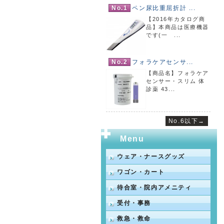
No.1
ペン尿比重屈折計 ...
【2016年カタログ商
品】本商品は医療機器
です(一 ...
No.2
フォラケアセンサ...
【商品名】フォラケア
センサー・スリム 体
診薬 43...
No.6以下→
Menu
ウェア・ナースグッズ
ワゴン・カート
待合室・院内アメニティ
受付・事務
救急・救命