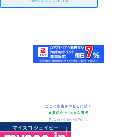
Powered by AdPorta
ここに広告をのせるには？
会員紹介で5%永久還元
Powered by AdPorta