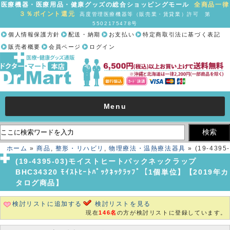
医療機器・医療用品・健康グッズの総合ショッピングモール
全商品一律
３％ポイント還元
高度管理医療機器等（販売業・賃貸業）許可 第
5502175478号
個人情報保護方針
配送・納期
お支払い
特定商取引法に基づく表記
販売者概要
会員ページ
ログイン
Menu
ホーム
»
商品
,
整形・リハビリ
,
物理療法・温熱療法器具
» (19-4395-
03)モイストヒートパックネックラップ BHC34320 ﾓｲｽﾄﾋｰﾄﾊﾟｯｸﾈｯｸﾗｯ
(19-4395-03)モイストヒートパックネックラップ
ﾌﾟ【1個単位】【2019年カタログ商品】
BHC34320 ﾓｲｽﾄﾋｰﾄﾊﾟｯｸﾈｯｸﾗｯﾌﾟ【1個単位】【2019年カ
タログ商品】
検討リストに追加する
検討リストを見る
現在
146名
の方が検討リストに登録しています。