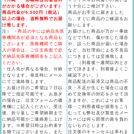
がかかる場合がございます）
う十分にご検討下さい。
商品代金が6,500円（税込）
商品がお手元に届きました
以上の場合、送料無料でお届
ら、すぐに商品のご確認をお
け致します。
願いします。
注） ・
商品の中には納品先医
お届けした商品が万が一事故
療機関名が必須となる商品も
などで汚れ、傷が生じた場合
ございます。医療機関でご購
や、誤った商品が届いた場合
入の場合は、ご注文画面で必
など、当社理由による不良品
ず納品先医療機関名をご記入
につきましては交換致しま
ください。
す。（到着後一週間以内とさ
・仕入先が異なる場合、分納
せて頂きます。到着後よくご
となります。発送時にメール
確認下さい。）
にてご連絡致します。
商品配送の延滞又は商品の不
・お届け日のご希望は７日以
良・不足が生じた場合には改
降でご指定可能です。お急ぎ
めて交換等の対応をさせて頂
の場合は、注文フォームの備
きますが、これによりお客
考欄にご記入ください。受注
様・ご利用者様が損害をこう
後、折り返しご希望納期まで
むっても弊社及び製造元メー
に納品可能かご連絡差し上げ
カーには何ら賠償の責を負わ
ます。※希望日時はお約束す
ないものとします。
る物ではございません。また
注文後のキャンセルは承れま