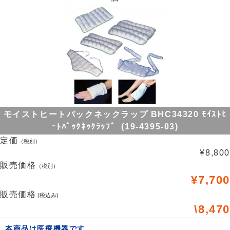
モイストヒートパックネックラップ BHC34320 ﾓｲｽﾄﾋ
ｰﾄﾊﾟｯｸﾈｯｸﾗｯﾌﾟ (19-4395-03)
定価
（税別）
¥8,800
販売価格
（税別）
¥7,700
販売価格
(税込み)
\8,470
本商品は医療機器です