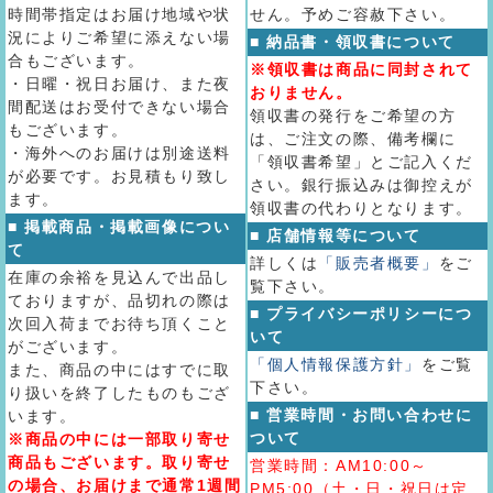
時間帯指定はお届け地域や状
せん。予めご容赦下さい。
況によりご希望に添えない場
■ 納品書・領収書について
合もございます。
※領収書は商品に同封されて
・日曜・祝日お届け、また夜
おりません。
間配送はお受付できない場合
領収書の発行をご希望の方
もございます。
は、ご注文の際、備考欄に
・海外へのお届けは別途送料
「領収書希望」とご記入くだ
が必要です。お見積もり致し
さい。銀行振込みは御控えが
ます。
領収書の代わりとなります。
■ 掲載商品・掲載画像につい
■ 店舗情報等について
て
詳しくは
「販売者概要」
をご
在庫の余裕を見込んで出品し
覧下さい。
ておりますが、品切れの際は
■ プライバシーポリシーにつ
次回入荷までお待ち頂くこと
いて
がございます。
「個人情報保護方針」
をご覧
また、商品の中にはすでに取
下さい。
り扱いを終了したものもござ
■ 営業時間・お問い合わせに
います。
ついて
※商品の中には一部取り寄せ
商品もございます。取り寄せ
営業時間：AM10:00～
の場合、お届けまで通常1週間
PM5:00（土・日・祝日は定