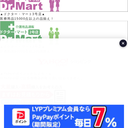
▲ドクター・マート3号店▲
医療用品15000点以上の品揃え！
×
▲ドクター・マート2号店▲
介護用品50000点以上の品揃え！
▲Yahoo!ポイントがたまる！▲
※Yahoo!店では医療機器の取り扱いはありません。
営業日カレンダー
今月(2026年8月)