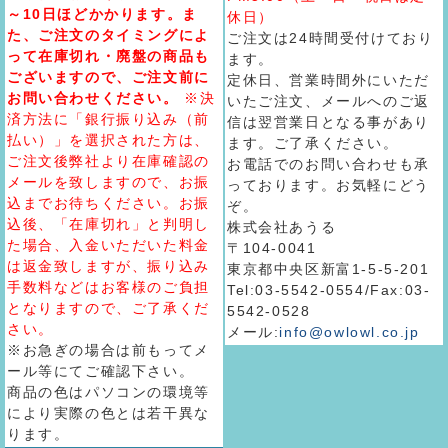
～10日ほどかかります。ま
休日）
た、ご注文のタイミングによ
ご注文は24時間受付けており
って在庫切れ・廃盤の商品も
ます。
ございますので、ご注文前に
定休日、営業時間外にいただ
お問い合わせください。
※決
いたご注文、メールへのご返
済方法に「銀行振り込み（前
信は翌営業日となる事があり
払い）」を選択された方は、
ます。ご了承ください。
ご注文後弊社より在庫確認の
お電話でのお問い合わせも承
メールを致しますので、お振
っております。お気軽にどう
込までお待ちください。お振
ぞ。
込後、「在庫切れ」と判明し
株式会社あうる
た場合、入金いただいた料金
〒104-0041
は返金致しますが、振り込み
東京都中央区新富1-5-5-201
手数料などはお客様のご負担
Tel:03-5542-0554/Fax:03-
となりますので、ご了承くだ
5542-0528
さい。
メール:
info@owlowl.co.jp
※お急ぎの場合は前もってメ
ール等にてご確認下さい。
商品の色はパソコンの環境等
により実際の色とは若干異な
ります。