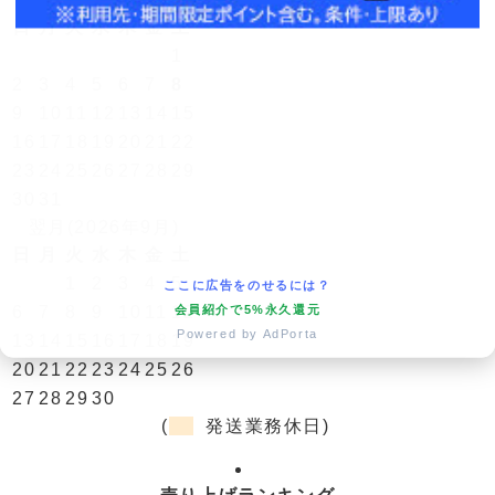
日
月
火
水
木
金
土
1
2
3
4
5
6
7
8
9
10
11
12
13
14
15
16
17
18
19
20
21
22
23
24
25
26
27
28
29
30
31
翌月(2026年9月)
日
月
火
水
木
金
土
1
2
3
4
5
ここに広告をのせるには？
会員紹介で5%永久還元
6
7
8
9
10
11
12
Powered by AdPorta
13
14
15
16
17
18
19
20
21
22
23
24
25
26
27
28
29
30
(
発送業務休日)