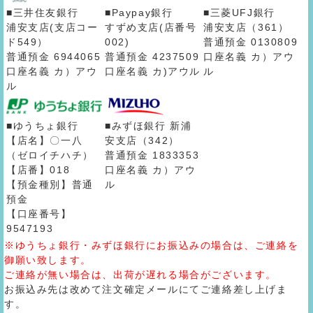
■三井住友銀行
■Paypay銀行
■三菱UFJ銀行
浦安支店(支店コー
すずめ支店(店番号
浦安支店（361）
ド549）
002)
普通預金 0130809
普通預金 6944065
普通預金 4237509
口座名義 カ）アウ
口座名義 カ）アウ
口座名義 カ)アウル
ル
ル
■ゆうちょ銀行
■みずほ銀行 新浦
【店名】〇一八
安支店（342）
（ゼロイチハチ）
普通預金 1833353
【店番】018
口座名義 カ）アウ
【預金種別】普通
ル
預金
【口座番号】
9547193
※ゆうちょ銀行・みずほ銀行にお振込みの場合は、ご連絡を
御願い致します。
ご連絡が無い場合は、出荷が遅れる場合がございます。
お振込み先は改めて注文確定メールにてご連絡差し上げま
す。