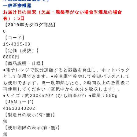
一般医療機器
お届け日の目安（欠品・廃盤等がない場合※遅延の場合
有）：5日
【2019年カタログ商品】
0
【コード】
19-4395-03
【定価（税抜）】
8800円
【商品説明・仕様】
●電子レンジで数分加熱すると湿熱を発生し、ホットパック
として使用できます。●冷凍庫で冷やして冷却パックとして
も使用できます。※一度加熱したら、2時間以上の放置後に
再使用してください（空気中から水分を吸収します）。
●サイズ：約230×520?（ひも約350?）●重量：850g
【JANコード】
41533343202
【製造日の表示(有･無)】
無
【使用期限の表示(有･無)】
無