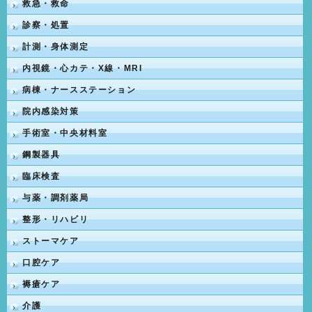
救急・救命
診察・処置
計測・身体測定
内視鏡・心カテ・X線・MRI
病棟・ナースステーション
院内感染対策
手術室・中央材料室
鋼製器具
臨床検査
与薬・調剤薬局
整形・リハビリ
ストーマケア
口腔ケア
褥瘡ケア
介護