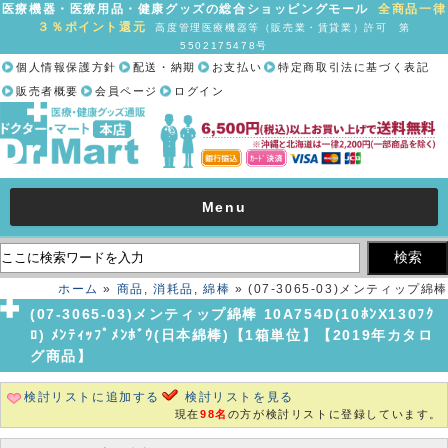
医療機器・医療用品・健康グッズの総合ショッピングモール
全商品一律
３％ポイント還元
高度管理医療機器等（販売業・賃貸業）許可 第
5502175478号
個人情報保護方針
配送・納期
お支払い
特定商取引法に基づく表記
販売者概要
会員ページ
ログイン
Menu
ホーム
»
商品
,
消耗品
,
綿棒
» (07-3065-03)メンティップ綿棒
10A754D(10ﾎﾝX130ﾌｸﾛ) ﾒﾝﾃｨｯﾌﾟﾒﾝﾎﾞｳ(日本綿棒)【1箱単位】
(07-3065-03)メンティップ綿棒 10A754D(10ﾎﾝX130ﾌｸ
【2019年カタログ商品】
ﾛ) ﾒﾝﾃｨｯﾌﾟﾒﾝﾎﾞｳ(日本綿棒)【1箱単位】【2019年カタロ
グ商品】
検討リストに追加する
検討リストを見る
現在
98名
の方が検討リストに登録しています。