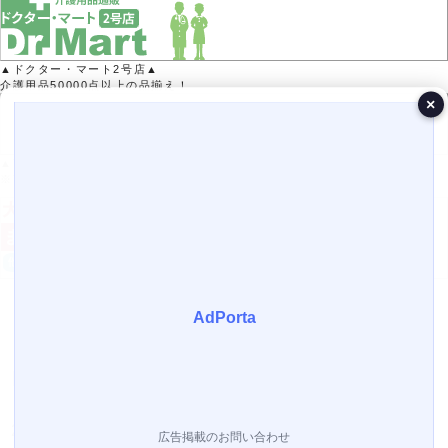
▲ドクター・マート2号店▲
介護用品50000点以上の品揃え！
×
▲Yahoo!ポイントがたまる！▲
※Yahoo!店では医療機器の取り扱いはありません。
営業日カレンダー
今月(2026年8月)
日
月
火
水
木
金
土
1
2
3
4
5
6
7
8