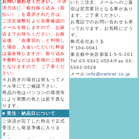
お問い合わせください。
※決
いたご注文、メールへのご返
済方法に「銀行振り込み（前
信は翌営業日となる事があり
払い）」を選択された方は、
ます。ご了承ください。
ご注文後弊社より在庫確認の
お電話でのお問い合わせも承
メールを致しますので、お振
っております。お気軽にどう
込までお待ちください。お振
ぞ。
込後、「在庫切れ」と判明し
株式会社あうる
た場合、入金いただいた料金
〒104-0041
は返金致しますが、振り込み
東京都中央区新富1-5-5-201
手数料などはお客様のご負担
Tel:03-5542-0554/Fax:03-
となりますので、ご了承くだ
5542-0528
さい。
メール:
info@owlowl.co.jp
※お急ぎの場合は前もってメ
ール等にてご確認下さい。
商品の色はパソコンの環境等
により実際の色とは若干異な
ります。
■ 受注・納品日について
ご決済が完了した時点で正式
受注とし発送準備に入りま
す。