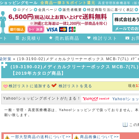
合ショッピングモール
全商品一律３％ポイント還元
高度管理医療機器等（販売
ログイン
会員ページ
販売者概要
特定商取引法に基づく表記
ート
お見積り
売れ筋商品
検討リスト
お
染対策
» (19-3190-02)メディカルクリーナーボックス MCB-7(7L) ﾒﾃﾞ
(19-3190-02)メディカルクリーナーボックス MCB-7(7L) 
【2019年カタログ商品】
検討リストに追加する
検討リストを見る
現在
1
Yahoo!ショッピングポイントがたまる！
Yahoo!シ
一般・管理・高度医療機器は、Yahoo!ショッピングで扱っておりません。
願い致します。
この
一部大型商品の送料について>>
商品画像について>>