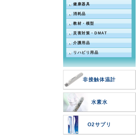
健康器具
消耗品
教材・模型
災害対策・DMAT
介護用品
リハビリ用品
非接触体温計
水素水
O2サプリ