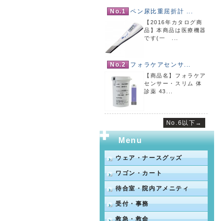
No.1
ペン尿比重屈折計 ...
【2016年カタログ商
品】本商品は医療機器
です(一 ...
No.2
フォラケアセンサ...
【商品名】フォラケア
センサー・スリム 体
診薬 43...
No.6以下→
Menu
ウェア・ナースグッズ
ワゴン・カート
待合室・院内アメニティ
受付・事務
救急・救命