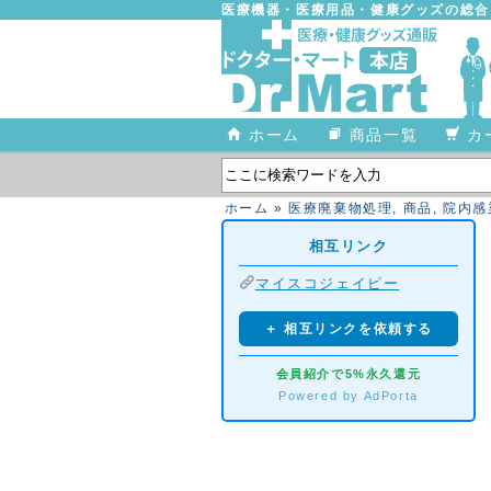
医療機器・医療用品・健康グッズの総
ホーム
商品一覧
カ
ホーム
»
医療廃棄物処理
,
商品
,
院内感
相互リンク
マイスコジェイピー
＋ 相互リンクを依頼する
会員紹介で5%永久還元
Powered by AdPorta