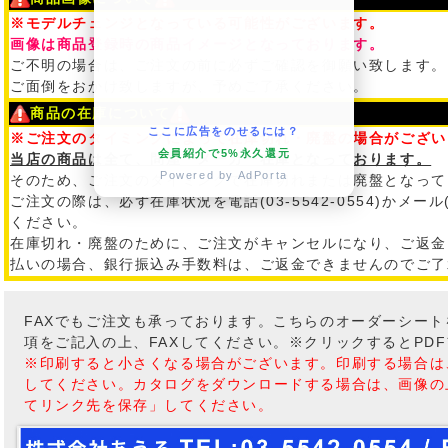
※モデルチェンジとなっている可能性がございます。
画像は商品登録時の商品イメージとなっております。
ご不明の場合は、ご注文の前に必ずご確認を御願い致します。
ご面倒をおかけ致しますが、予めご了承ください。
商品の在庫について
ここに広告をのせるには？
※ご注文のタイミングによって在庫切れ・廃盤の場合がござい
会員紹介で5%永久還元
当店の商品は全て、問屋・メーカー在庫となっております。
Powered by AdPorta
そのため、ご注文のタイミングで在庫切れまたは廃盤となって
ご注文の際は、必ず在庫状況を電話(03-5542-0554)かメール
ください。
在庫切れ・廃盤のために、ご注文がキャンセルになり、ご返金
払いの場合、銀行振込み手数料は、ご返金できませんのでご了
FAXでもご注文も承っております。こちらのオーダーシー
項をご記入の上、FAXしてください。※クリックするとPD
※印刷すると小さくなる場合がございます。印刷する場合は
してください。カタログをダウンロードする場合は、画像の
てリンク先を保存」してください。