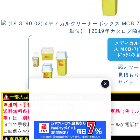
メディカル
ス MCB-7(7
ﾎﾞｯｸｽ
×
一部大型商品の配送料について
※送料・手数料が加算される場合がございます。
送料無料条件を満たしている商品でも、一部大型商品（例：ル
等）は、別途配送料がかかる場合もございます。
追加で手数料が加算される場合は、ご注文後、メールか電話に
ご面倒をおかけ致しますが、予めご了承ください。
商品画像について