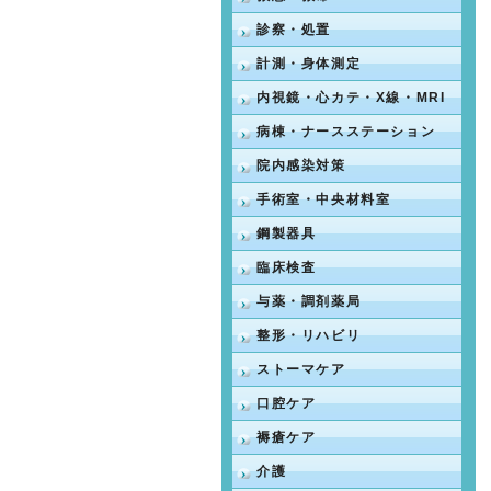
診察・処置
計測・身体測定
内視鏡・心カテ・X線・MRI
病棟・ナースステーション
院内感染対策
手術室・中央材料室
鋼製器具
臨床検査
与薬・調剤薬局
整形・リハビリ
ストーマケア
口腔ケア
褥瘡ケア
介護