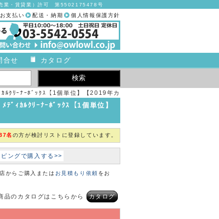
業・賃貸業）許可 第5502175478号
お支払い
配送・納期
個人情報保護方針
問合せ
カタログ
ｨｶﾙｸﾘｰﾅｰﾎﾞｯｸｽ【1個単位】【2019年カ
タログ商品】
ﾒﾃﾞｨｶﾙｸﾘｰﾅｰﾎﾞｯｸｽ【1個単位】
37名
の方が検討リストに登録しています。
ョッピングで購入する>>
本店からご購入または
お見積もり依頼
をお
商品のカタログはこちらから
カタログ