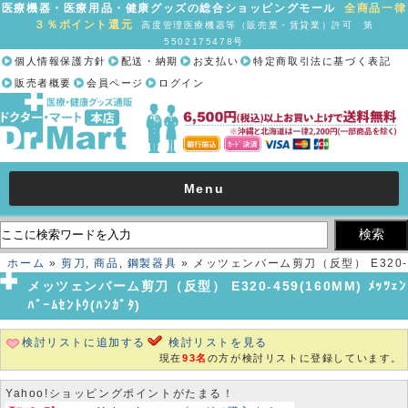
医療機器・医療用品・健康グッズの総合ショッピングモール
全商品一律
３％ポイント還元
高度管理医療機器等（販売業・賃貸業）許可 第
5502175478号
個人情報保護方針
配送・納期
お支払い
特定商取引法に基づく表記
販売者概要
会員ページ
ログイン
Menu
ホーム
»
剪刀
,
商品
,
鋼製器具
» メッツェンバーム剪刀（反型） E320-
459(160MM) ﾒｯﾂｪﾝﾊﾞｰﾑｾﾝﾄｳ(ﾊﾝｶﾞﾀ)
メッツェンバーム剪刀（反型） E320-459(160MM) ﾒｯﾂｪﾝ
ﾊﾞｰﾑｾﾝﾄｳ(ﾊﾝｶﾞﾀ)
検討リストに追加する
検討リストを見る
現在
93名
の方が検討リストに登録しています。
Yahoo!ショッピングポイントがたまる！