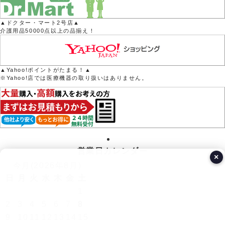
▲ドクター・マート2号店▲
介護用品50000点以上の品揃え！
▲Yahoo!ポイントがたまる！▲
※Yahoo!店では医療機器の取り扱いはありません。
営業日カレンダー
×
今月(2026年8月)
日
月
火
水
木
金
土
1
2
3
4
5
6
7
8
9
10
11
12
13
14
15