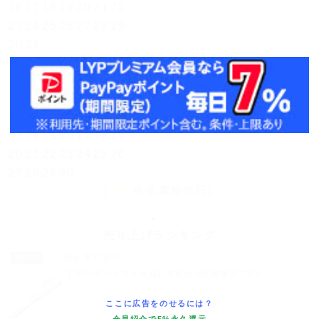
16
17
18
19
20
21
22
23
24
25
26
27
28
29
30
31
翌月(2026年9月)
日
月
火
水
木
金
土
1
2
3
4
5
6
7
8
9
10
11
12
13
14
15
16
17
18
19
20
21
22
23
24
25
26
27
28
29
30
(
発送業務休日)
売り上げランキング
No.1
ペン尿比重屈折計 ...
【2016年カタログ商品】本商品は医療機器です(一 ...
ここに広告をのせるには？