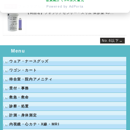
会員紹介で5%永久還元
No.2
フォラケアセンサ...
Powered by AdPorta
【商品名】フォラケアセンサー・スリム 体診薬 43...
No.6以下→
Menu
ウェア・ナースグッズ
ワゴン・カート
待合室・院内アメニティ
受付・事務
救急・救命
診察・処置
計測・身体測定
内視鏡・心カテ・X線・MRI