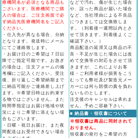
療機関名が必須となる商品も
などで汚れ、傷が生じた場合
ございます。医療機関でご購
や、誤った商品が届いた場合
入の場合は、ご注文画面で必
など、当社理由による不良品
ず納品先医療機関名をご記入
につきましては交換致しま
ください。
す。（到着後一週間以内とさ
・仕入先が異なる場合、分納
せて頂きます。到着後よくご
となります。発送時にメール
確認下さい。）
にてご連絡致します。
商品配送の延滞又は商品の不
・お届け日のご希望は７日以
良・不足が生じた場合には改
降でご指定可能です。お急ぎ
めて交換等の対応をさせて頂
の場合は、注文フォームの備
きますが、これによりお客
考欄にご記入ください。受注
様・ご利用者様が損害をこう
後、折り返しご希望納期まで
むっても弊社及び製造元メー
に納品可能かご連絡差し上げ
カーには何ら賠償の責を負わ
ます。※希望日時はお約束す
ないものとします。
る物ではございません。また
注文後のキャンセルは承れま
時間帯指定はお届け地域や状
せん。予めご容赦下さい。
況によりご希望に添えない場
■ 納品書・領収書について
合もございます。
※領収書は商品に同封されて
・日曜・祝日お届け、また夜
おりません。
間配送はお受付できない場合
領収書の発行をご希望の方