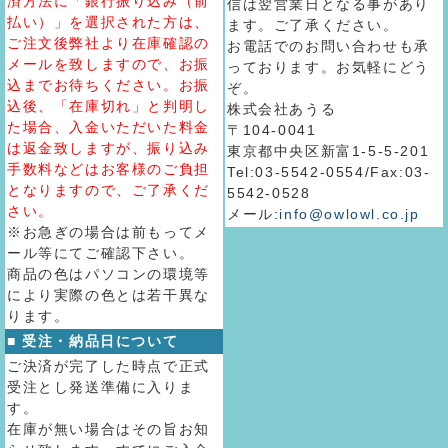
済方法に「銀行振り込み（前
信は翌営業日となる事があり
払い）」を選択された方は、
ます。ご了承ください。
ご注文後弊社より在庫確認の
お電話でのお問い合わせも承
メールを致しますので、お振
っております。お気軽にどう
込までお待ちください。お振
ぞ。
込後、「在庫切れ」と判明し
株式会社あうる
た場合、入金いただいた料金
〒104-0041
は返金致しますが、振り込み
東京都中央区新富1-5-5-201
手数料などはお客様のご負担
Tel:03-5542-0554/Fax:03-
となりますので、ご了承くだ
5542-0528
さい。
メール:
info@owlowl.co.jp
※お急ぎの場合は前もってメ
ール等にてご確認下さい。
商品の色はパソコンの環境等
により実際の色とは若干異な
ります。
■ 受注・納品日について
ご決済が完了した時点で正式
受注とし発送準備に入りま
す。
在庫が無い場合はその旨お知