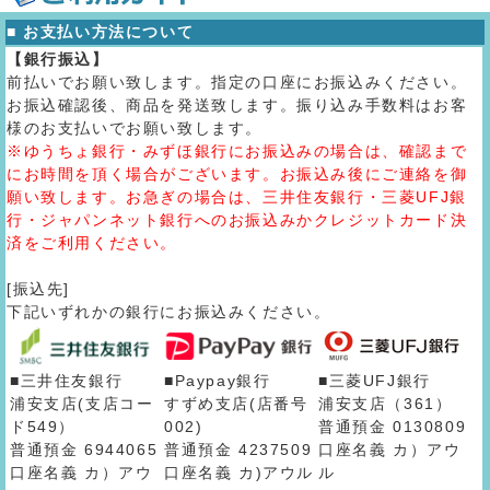
■ お支払い方法について
【銀行振込】
前払いでお願い致します。指定の口座にお振込みください。
お振込確認後、商品を発送致します。振り込み手数料はお客
様のお支払いでお願い致します。
※ゆうちょ銀行・みずほ銀行にお振込みの場合は、確認まで
にお時間を頂く場合がございます。お振込み後にご連絡を御
願い致します。お急ぎの場合は、三井住友銀行・三菱UFJ銀
行・ジャパンネット銀行へのお振込みかクレジットカード決
済をご利用ください。
[振込先]
下記いずれかの銀行にお振込みください。
■三井住友銀行
■Paypay銀行
■三菱UFJ銀行
浦安支店(支店コー
すずめ支店(店番号
浦安支店（361）
ド549）
002)
普通預金 0130809
普通預金 6944065
普通預金 4237509
口座名義 カ）アウ
口座名義 カ）アウ
口座名義 カ)アウル
ル