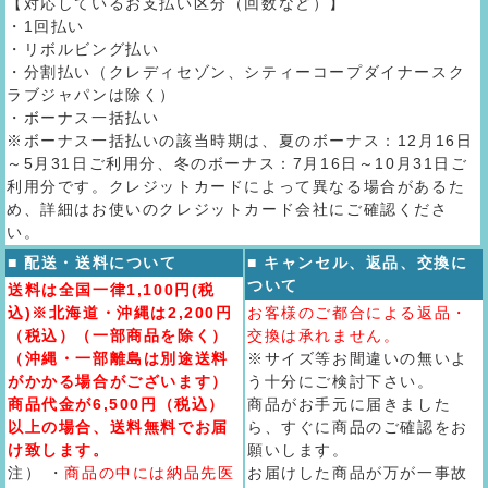
【対応しているお支払い区分（回数など）】
・1回払い
・リボルビング払い
・分割払い（クレディセゾン、シティーコープダイナースク
ラブジャパンは除く）
・ボーナス一括払い
※ボーナス一括払いの該当時期は、夏のボーナス：12月16日
～5月31日ご利用分、冬のボーナス：7月16日～10月31日ご
利用分です。クレジットカードによって異なる場合があるた
め、詳細はお使いのクレジットカード会社にご確認くださ
い。
■ 配送・送料について
■ キャンセル、返品、交換に
ついて
送料は全国一律1,100円(税
込)※北海道・沖縄は2,200円
お客様のご都合による返品・
（税込）（一部商品を除く）
交換は承れません。
（沖縄・一部離島は別途送料
※サイズ等お間違いの無いよ
がかかる場合がございます）
う十分にご検討下さい。
商品代金が6,500円（税込）
商品がお手元に届きました
以上の場合、送料無料でお届
ら、すぐに商品のご確認をお
け致します。
願いします。
注） ・
商品の中には納品先医
お届けした商品が万が一事故