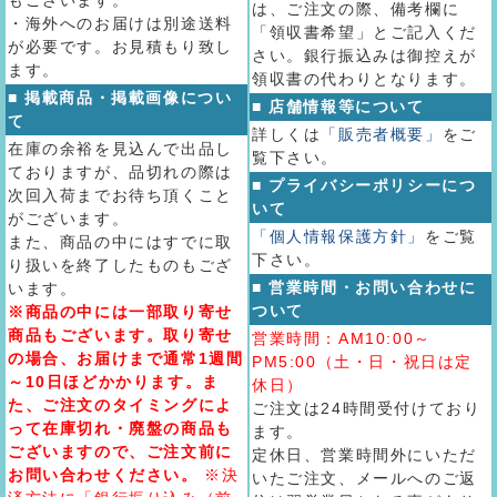
もございます。
は、ご注文の際、備考欄に
・海外へのお届けは別途送料
「領収書希望」とご記入くだ
が必要です。お見積もり致し
さい。銀行振込みは御控えが
ます。
領収書の代わりとなります。
■ 掲載商品・掲載画像につい
■ 店舗情報等について
て
詳しくは
「販売者概要」
をご
在庫の余裕を見込んで出品し
覧下さい。
ておりますが、品切れの際は
■ プライバシーポリシーにつ
次回入荷までお待ち頂くこと
いて
がございます。
「個人情報保護方針」
をご覧
また、商品の中にはすでに取
下さい。
り扱いを終了したものもござ
■ 営業時間・お問い合わせに
います。
ついて
※商品の中には一部取り寄せ
商品もございます。取り寄せ
営業時間：AM10:00～
の場合、お届けまで通常1週間
PM5:00（土・日・祝日は定
～10日ほどかかります。ま
休日）
た、ご注文のタイミングによ
ご注文は24時間受付けており
って在庫切れ・廃盤の商品も
ます。
ございますので、ご注文前に
定休日、営業時間外にいただ
お問い合わせください。
※決
いたご注文、メールへのご返