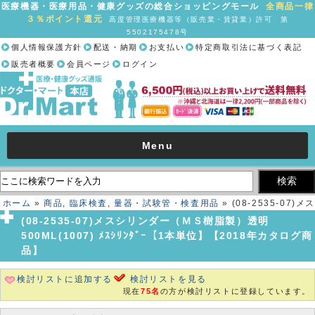
医療機器・医療用品・健康グッズの総合ショッピングモール
全商品一律
３％ポイント還元
高度管理医療機器等（販売業・賃貸業）許可 第
5502175478号
個人情報保護方針
配送・納期
お支払い
特定商取引法に基づく表記
販売者概要
会員ページ
ログイン
Menu
ホーム
»
商品
,
臨床検査
,
量器・試験管・検査用品
» (08-2535-07)メス
シリンダー（ＭＳ樹脂製）透明 500ML(1007) ﾒｽｼﾘﾝﾀﾞｰ【1本単位】
(08-2535-07)メスシリンダー（ＭＳ樹脂製）透明
【2018年カタログ商品】
500ML(1007) ﾒｽｼﾘﾝﾀﾞｰ【1本単位】【2018年カタログ商
品】
検討リストに追加する
検討リストを見る
現在
75名
の方が検討リストに登録しています。