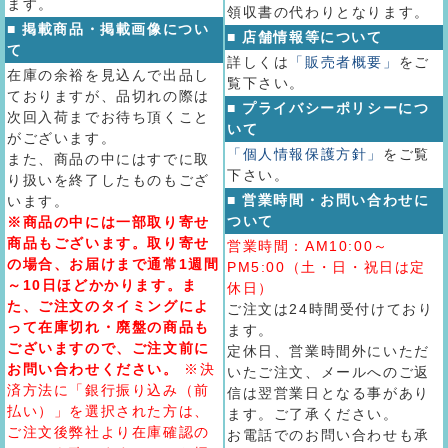
ます。
領収書の代わりとなります。
■ 掲載商品・掲載画像につい
■ 店舗情報等について
て
詳しくは
「販売者概要」
をご
在庫の余裕を見込んで出品し
覧下さい。
ておりますが、品切れの際は
■ プライバシーポリシーにつ
次回入荷までお待ち頂くこと
いて
がございます。
「個人情報保護方針」
をご覧
また、商品の中にはすでに取
下さい。
り扱いを終了したものもござ
■ 営業時間・お問い合わせに
います。
ついて
※商品の中には一部取り寄せ
商品もございます。取り寄せ
営業時間：AM10:00～
の場合、お届けまで通常1週間
PM5:00（土・日・祝日は定
～10日ほどかかります。ま
休日）
た、ご注文のタイミングによ
ご注文は24時間受付けており
って在庫切れ・廃盤の商品も
ます。
ございますので、ご注文前に
定休日、営業時間外にいただ
お問い合わせください。
※決
いたご注文、メールへのご返
済方法に「銀行振り込み（前
信は翌営業日となる事があり
払い）」を選択された方は、
ます。ご了承ください。
ご注文後弊社より在庫確認の
お電話でのお問い合わせも承