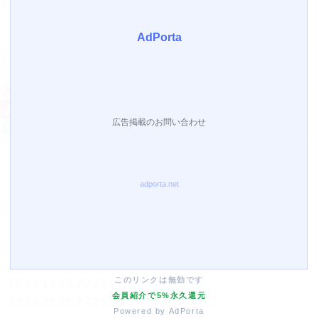
介護用品50000点以上の品揃え！
▲Yahoo!ポイントがたまる！▲
※Yahoo!店では医療機器の取り扱いはありません。
営業日カレンダー
今月(2026年8月)
日
月
火
水
木
金
土
1
2
3
4
5
6
7
8
9
10
11
12
13
14
15
このリンクは無効です
16
17
18
19
20
21
22
会員紹介で5%永久還元
23
24
25
26
27
28
29
Powered by AdPorta