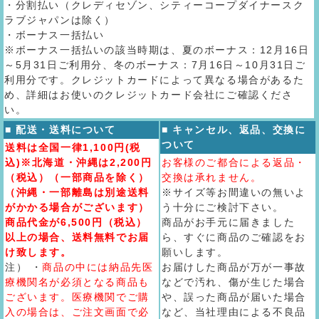
・分割払い（クレディセゾン、シティーコープダイナースク
ラブジャパンは除く）
・ボーナス一括払い
※ボーナス一括払いの該当時期は、夏のボーナス：12月16日
～5月31日ご利用分、冬のボーナス：7月16日～10月31日ご
利用分です。クレジットカードによって異なる場合があるた
め、詳細はお使いのクレジットカード会社にご確認くださ
い。
■ 配送・送料について
■ キャンセル、返品、交換に
ついて
送料は全国一律1,100円(税
込)※北海道・沖縄は2,200円
お客様のご都合による返品・
（税込）（一部商品を除く）
交換は承れません。
（沖縄・一部離島は別途送料
※サイズ等お間違いの無いよ
がかかる場合がございます）
う十分にご検討下さい。
商品代金が6,500円（税込）
商品がお手元に届きました
以上の場合、送料無料でお届
ら、すぐに商品のご確認をお
け致します。
願いします。
注） ・
商品の中には納品先医
お届けした商品が万が一事故
療機関名が必須となる商品も
などで汚れ、傷が生じた場合
ございます。医療機関でご購
や、誤った商品が届いた場合
入の場合は、ご注文画面で必
など、当社理由による不良品