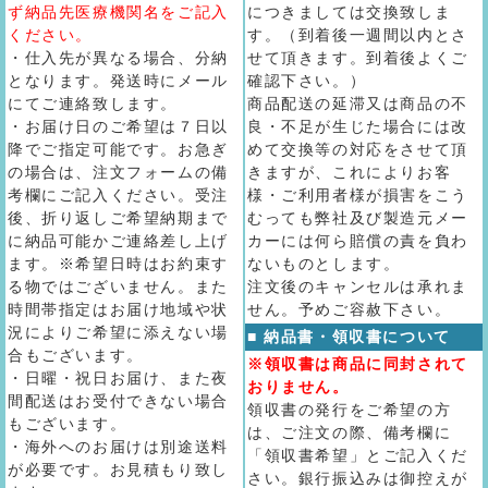
ず納品先医療機関名をご記入
につきましては交換致しま
ください。
す。（到着後一週間以内とさ
・仕入先が異なる場合、分納
せて頂きます。到着後よくご
となります。発送時にメール
確認下さい。）
にてご連絡致します。
商品配送の延滞又は商品の不
・お届け日のご希望は７日以
良・不足が生じた場合には改
降でご指定可能です。お急ぎ
めて交換等の対応をさせて頂
の場合は、注文フォームの備
きますが、これによりお客
考欄にご記入ください。受注
様・ご利用者様が損害をこう
後、折り返しご希望納期まで
むっても弊社及び製造元メー
に納品可能かご連絡差し上げ
カーには何ら賠償の責を負わ
ます。※希望日時はお約束す
ないものとします。
る物ではございません。また
注文後のキャンセルは承れま
時間帯指定はお届け地域や状
せん。予めご容赦下さい。
況によりご希望に添えない場
■ 納品書・領収書について
合もございます。
※領収書は商品に同封されて
・日曜・祝日お届け、また夜
おりません。
間配送はお受付できない場合
領収書の発行をご希望の方
もございます。
は、ご注文の際、備考欄に
・海外へのお届けは別途送料
「領収書希望」とご記入くだ
が必要です。お見積もり致し
さい。銀行振込みは御控えが