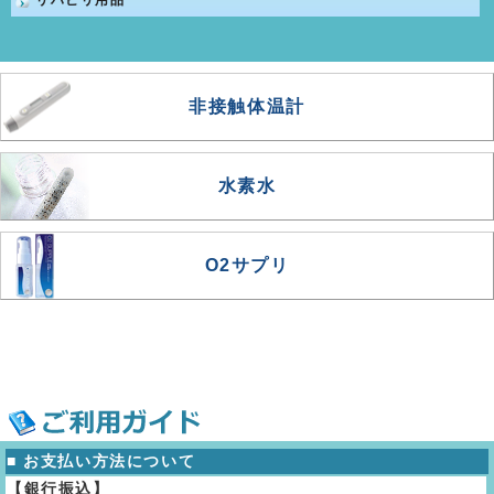
非接触体温計
水素水
O2サプリ
■ お支払い方法について
【銀行振込】