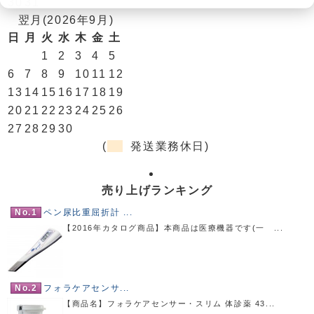
30
31
翌月(2026年9月)
日
月
火
水
木
金
土
1
2
3
4
5
6
7
8
9
10
11
12
13
14
15
16
17
18
19
20
21
22
23
24
25
26
27
28
29
30
(
発送業務休日)
売り上げランキング
No.1
ペン尿比重屈折計 ...
【2016年カタログ商品】本商品は医療機器です(一 ...
No.2
フォラケアセンサ...
【商品名】フォラケアセンサー・スリム 体診薬 43...