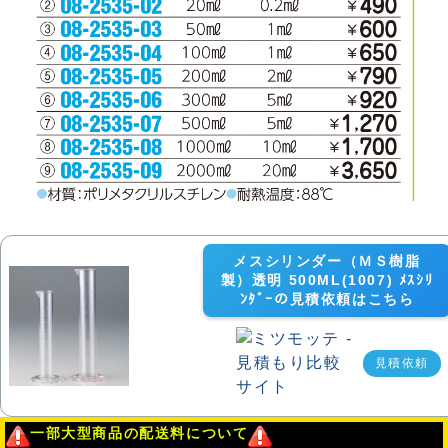
メスシリンダー（ＭＳ樹脂
製）透明 500ML(1007) ﾒｽｼﾘ
ﾝﾀﾞｰの見積依頼はこちら
見積依頼
一部大型商品の配送料について