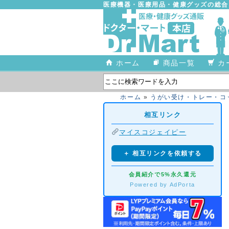
医療機器・医療用品・健康グッズの総
ホーム
商品一覧
カ
ホーム
»
うがい受け・トレー・コ
相互リンク
マイスコジェイピー
＋ 相互リンクを依頼する
会員紹介で5%永久還元
Powered by AdPorta