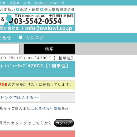
業・賃貸業）許可 第5502175478号
お支払い
配送・納期
個人情報保護方針
問合せ
カタログ
00ｺｲﾘ) ﾒｼﾞｬｰｶｯﾌﾟ420CC【1梱単位】
【2019年カタログ商品】
) ﾒｼﾞｬｰｶｯﾌﾟ420CC【1梱単位】
78名
の方が検討リストに登録しています。
ョッピングで購入する>>
本店からご購入または
お見積もり依頼
をお
商品のカタログはこちらから
カタログ