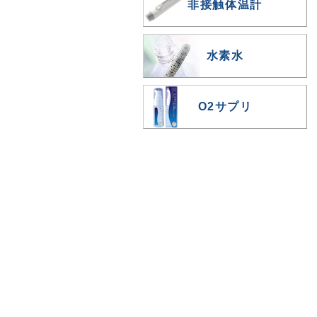
非接触体温計
水素水
O2サプリ