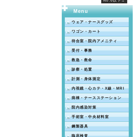
No.6以下→
Menu
ウェア・ナースグッズ
ワゴン・カート
待合室・院内アメニティ
受付・事務
救急・救命
診察・処置
計測・身体測定
内視鏡・心カテ・X線・MRI
病棟・ナースステーション
院内感染対策
手術室・中央材料室
鋼製器具
臨床検査