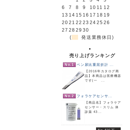
6
7
8
9
10
11
12
13
14
15
16
17
18
19
20
21
22
23
24
25
26
27
28
29
30
(
発送業務休日)
売り上げランキング
No.1
ペン尿比重屈折計 ...
【2016年カタログ商
品】本商品は医療機器
です(一 ...
No.2
フォラケアセンサ...
【商品名】フォラケア
センサー・スリム 体
診薬 43...