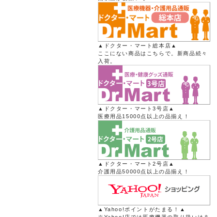
▲ドクター・マート総本店▲
ここにない商品はこちらで。新商品続々
入荷。
▲ドクター・マート3号店▲
医療用品15000点以上の品揃え！
▲ドクター・マート2号店▲
介護用品50000点以上の品揃え！
▲Yahoo!ポイントがたまる！▲