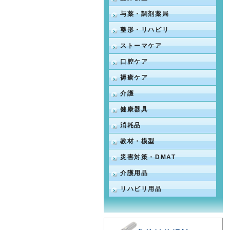
与薬・調剤薬局
整形・リハビリ
ストーマケア
口腔ケア
褥瘡ケア
介護
健康器具
消耗品
教材・模型
災害対策・DMAT
介護用品
リハビリ用品