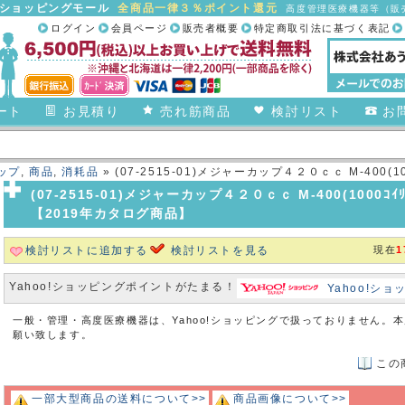
合ショッピングモール
全商品一律３％ポイント還元
高度管理医療機器等（販売
ログイン
会員ページ
販売者概要
特定商取引法に基づく表記
ート
お見積り
売れ筋商品
検討リスト
お
ップ
,
商品
,
消耗品
» (07-2515-01)メジャーカップ４２０ｃｃ M-400(10
(07-2515-01)メジャーカップ４２０ｃｃ M-400(1000ｺｲﾘ
【2019年カタログ商品】
検討リストに追加する
検討リストを見る
現在
1
Yahoo!ショッピングポイントがたまる！
Yahoo!シ
一般・管理・高度医療機器は、Yahoo!ショッピングで扱っておりません。
願い致します。
この
一部大型商品の送料について>>
商品画像について>>