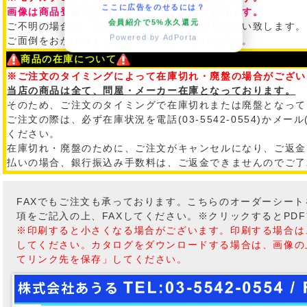
ここに広告をのせるには？
画像は商品登録時の商品イメージとなっております。
会員紹介で5%永久還元
ご不明の場合は、ご注文の前に必ずご確認を御願い致します。
Powered by AdPorta
ご面倒をおかけ致しますが、予めご了承ください。
商品の在庫について
※ご注文のタイミングによって在庫切れ・廃盤の場合がござい
当店の商品は全て、問屋・メーカー在庫となっております。
そのため、ご注文のタイミングで在庫切れまたは廃盤となって
ご注文の際は、必ず在庫状況を電話(03-5542-0554)かメール
ください。
在庫切れ・廃盤のために、ご注文がキャンセルになり、ご返金
払いの場合、銀行振込み手数料は、ご返金できませんのでご了
FAXでもご注文も承っております。こちらのオーダーシー
項をご記入の上、FAXしてください。※クリックするとPD
※印刷すると小さくなる場合がございます。印刷する場合は
してください。カタログをダウンロードする場合は、画像の
てリンク先を保存」してください。