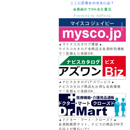
ここに広告をのせるには？
会員紹介で5%永久還元
Powered by AdPorta
▲マイスコカタログ通販▲
マイスコカタログ全商品を会員特別価格
で！見積もり依頼OK。
▲ナビスカタログ|アズワンビス▲
ナビスカタログ商品をお得な会員価格
で！見積もり依頼OK。
▲ドクター・マート・クローズド▲
会員制購買サイト。ナビスの商品300万
点以上が後払いで!