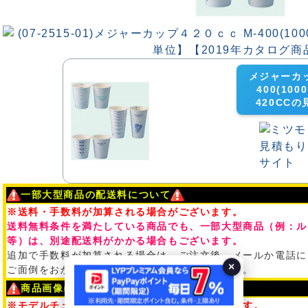
メジャーカッ
400(1000
420CC
一部大型商品の配送料について
※送料・手数料が加算される場合がございます。
送料無料条件を満たしている商品でも、一部大型商品（例：ル
等）は、別途配送料がかかる場合もございます。
追加で手数料が加算される場合は、ご注文後、メールか電話に
×
ご面倒をおかけ致しますが、予めご了承ください。
商品画像について
※モデルチェンジとなっている可能性がございます。