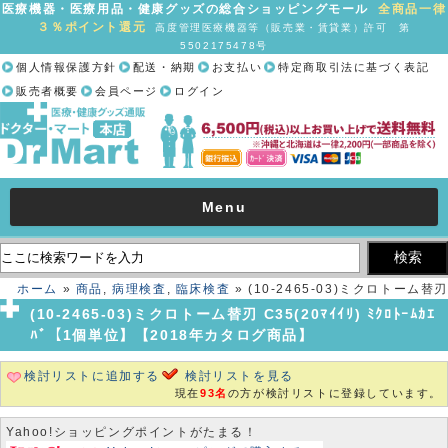
医療機器・医療用品・健康グッズの総合ショッピングモール
全商品一律
３％ポイント還元
高度管理医療機器等（販売業・賃貸業）許可 第
5502175478号
個人情報保護方針
配送・納期
お支払い
特定商取引法に基づく表記
販売者概要
会員ページ
ログイン
Menu
ホーム
»
商品
,
病理検査
,
臨床検査
» (10-2465-03)ミクロトーム替刃
C35(20ﾏｲｲﾘ) ﾐｸﾛﾄｰﾑｶｴﾊﾞ【1個単位】【2018年カタログ商品】
(10-2465-03)ミクロトーム替刃 C35(20ﾏｲｲﾘ) ﾐｸﾛﾄｰﾑｶｴ
ﾊﾞ【1個単位】【2018年カタログ商品】
検討リストに追加する
検討リストを見る
現在
93名
の方が検討リストに登録しています。
Yahoo!ショッピングポイントがたまる！