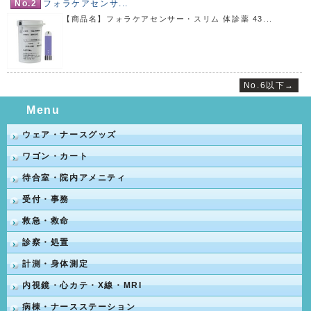
No.2
フォラケアセンサ...
【商品名】フォラケアセンサー・スリム 体診薬 43...
No.6以下→
Menu
ウェア・ナースグッズ
ワゴン・カート
待合室・院内アメニティ
受付・事務
救急・救命
診察・処置
計測・身体測定
内視鏡・心カテ・X線・MRI
病棟・ナースステーション