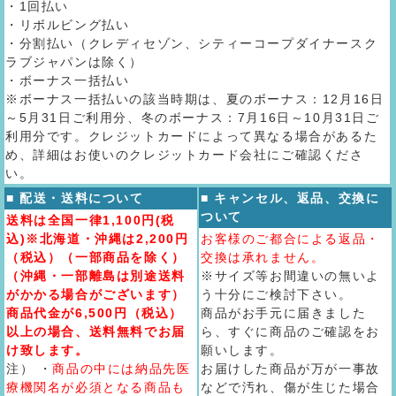
・1回払い
・リボルビング払い
・分割払い（クレディセゾン、シティーコープダイナースク
ラブジャパンは除く）
・ボーナス一括払い
※ボーナス一括払いの該当時期は、夏のボーナス：12月16日
～5月31日ご利用分、冬のボーナス：7月16日～10月31日ご
利用分です。クレジットカードによって異なる場合があるた
め、詳細はお使いのクレジットカード会社にご確認くださ
い。
■ 配送・送料について
■ キャンセル、返品、交換に
ついて
送料は全国一律1,100円(税
込)※北海道・沖縄は2,200円
お客様のご都合による返品・
（税込）（一部商品を除く）
交換は承れません。
（沖縄・一部離島は別途送料
※サイズ等お間違いの無いよ
がかかる場合がございます）
う十分にご検討下さい。
商品代金が6,500円（税込）
商品がお手元に届きました
以上の場合、送料無料でお届
ら、すぐに商品のご確認をお
け致します。
願いします。
注） ・
商品の中には納品先医
お届けした商品が万が一事故
療機関名が必須となる商品も
などで汚れ、傷が生じた場合