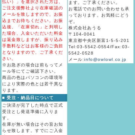
払い）」を選択された方は、
ます。ご了承ください。
ご注文後弊社より在庫確認の
お電話でのお問い合わせも承
メールを致しますので、お振
っております。お気軽にどう
込までお待ちください。お振
ぞ。
込後、「在庫切れ」と判明し
株式会社あうる
た場合、入金いただいた料金
〒104-0041
は返金致しますが、振り込み
東京都中央区新富1-5-5-201
手数料などはお客様のご負担
Tel:03-5542-0554/Fax:03-
となりますので、ご了承くだ
5542-0528
さい。
メール:
info@owlowl.co.jp
※お急ぎの場合は前もってメ
ール等にてご確認下さい。
商品の色はパソコンの環境等
により実際の色とは若干異な
ります。
■ 受注・納品日について
ご決済が完了した時点で正式
受注とし発送準備に入りま
す。
在庫が無い場合はその旨お知
らせ致します。すでにご入金