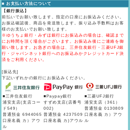
■ お支払い方法について
【銀行振込】
前払いでお願い致します。指定の口座にお振込みください。
お振込確認後、商品を発送致します。振り込み手数料はお客
様のお支払いでお願い致します。
※ゆうちょ銀行・みずほ銀行にお振込みの場合は、確認まで
にお時間を頂く場合がございます。お振込み後にご連絡を御
願い致します。お急ぎの場合は、三井住友銀行・三菱UFJ銀
行・ジャパンネット銀行へのお振込みかクレジットカード決
済をご利用ください。
[振込先]
下記いずれかの銀行にお振込みください。
■三井住友銀行
■Paypay銀行
■三菱UFJ銀行
浦安支店(支店コー
すずめ支店(店番号
浦安支店（361）
ド549）
002)
普通預金 0130809
普通預金 6944065
普通預金 4237509
口座名義 カ）アウ
口座名義 カ）アウ
口座名義 カ)アウル
ル
ル