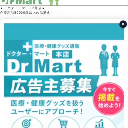
▲ドクター・マート2号店▲
介護用品50000点以上の品揃え！
×
▲Yahoo!ポイントがたまる！▲
※Yahoo!店では医療機器の取り扱いはありません。
営業日カレンダー
今月(2026年8月)
日
月
火
水
木
金
土
1
2
3
4
5
6
7
8
9
10
11
12
13
14
15
16
17
18
19
20
21
22