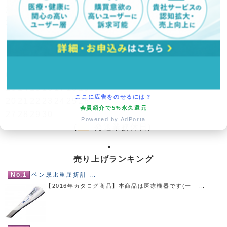
23
24
25
26
27
28
29
30
31
翌月(2026年9月)
日
月
火
水
木
金
土
1
2
3
4
5
6
7
8
9
10
11
12
13
14
15
16
17
18
19
ここに広告をのせるには？
20
21
22
23
24
25
26
会員紹介で5%永久還元
27
28
29
30
Powered by AdPorta
(
発送業務休日)
売り上げランキング
No.1
ペン尿比重屈折計 ...
【2016年カタログ商品】本商品は医療機器です(一 ...