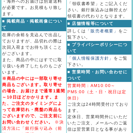
・海外へのお届けは別途送料
「領収書希望」とご記入くだ
が必要です。お見積もり致し
さい。銀行振込みは御控えが
ます。
領収書の代わりとなります。
■ 掲載商品・掲載画像につい
■ 店舗情報等について
て
詳しくは
「販売者概要」
をご
在庫の余裕を見込んで出品し
覧下さい。
ておりますが、品切れの際は
■ プライバシーポリシーにつ
次回入荷までお待ち頂くこと
いて
がございます。
「個人情報保護方針」
をご覧
また、商品の中にはすでに取
下さい。
り扱いを終了したものもござ
■ 営業時間・お問い合わせに
います。
ついて
※商品の中には一部取り寄せ
商品もございます。取り寄せ
営業時間：AM10:00～
の場合、お届けまで通常1週間
PM5:00（土・日・祝日は定
～10日ほどかかります。ま
休日）
た、ご注文のタイミングによ
ご注文は24時間受付けており
って在庫切れ・廃盤の商品も
ます。
ございますので、ご注文前に
定休日、営業時間外にいただ
お問い合わせください。
※決
いたご注文、メールへのご返
済方法に「銀行振り込み（前
信は翌営業日となる事があり