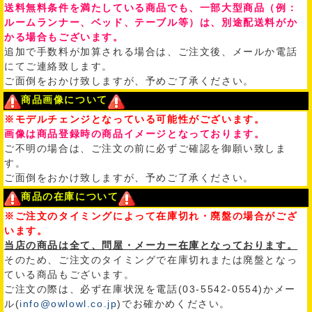
送料無料条件を満たしている商品でも、一部大型商品（例：
ルームランナー、ベッド、テーブル等）は、別途配送料がか
かる場合もございます。
追加で手数料が加算される場合は、ご注文後、メールか電話
にてご連絡致します。
ご面倒をおかけ致しますが、予めご了承ください。
商品画像について
※モデルチェンジとなっている可能性がございます。
画像は商品登録時の商品イメージとなっております。
ご不明の場合は、ご注文の前に必ずご確認を御願い致しま
す。
ご面倒をおかけ致しますが、予めご了承ください。
商品の在庫について
※ご注文のタイミングによって在庫切れ・廃盤の場合がござ
います。
当店の商品は全て、問屋・メーカー在庫となっております。
そのため、ご注文のタイミングで在庫切れまたは廃盤となっ
ている商品もございます。
ご注文の際は、必ず在庫状況を電話(03-5542-0554)かメー
ル(
info@owlowl.co.jp
)でお確かめください。