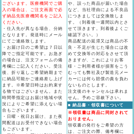
ございます。医療機関でご購
や、誤った商品が届いた場合
入の場合は、ご注文画面で必
など、当社理由による不良品
ず納品先医療機関名をご記入
につきましては交換致しま
ください。
す。（到着後一週間以内とさ
・仕入先が異なる場合、分納
せて頂きます。到着後よくご
となります。発送時にメール
確認下さい。）
にてご連絡致します。
商品配送の延滞又は商品の不
・お届け日のご希望は７日以
良・不足が生じた場合には改
降でご指定可能です。お急ぎ
めて交換等の対応をさせて頂
の場合は、注文フォームの備
きますが、これによりお客
考欄にご記入ください。受注
様・ご利用者様が損害をこう
後、折り返しご希望納期まで
むっても弊社及び製造元メー
に納品可能かご連絡差し上げ
カーには何ら賠償の責を負わ
ます。※希望日時はお約束す
ないものとします。
る物ではございません。また
注文後のキャンセルは承れま
時間帯指定はお届け地域や状
せん。予めご容赦下さい。
況によりご希望に添えない場
■ 納品書・領収書について
合もございます。
※領収書は商品に同封されて
・日曜・祝日お届け、また夜
おりません。
間配送はお受付できない場合
領収書の発行をご希望の方
もございます。
は、ご注文の際、備考欄に