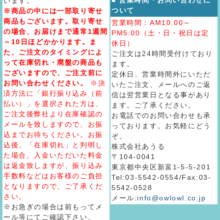
■ 営業時間・お問い合わせに
います。
ついて
※商品の中には一部取り寄せ
商品もございます。取り寄せ
営業時間：AM10:00～
の場合、お届けまで通常1週間
PM5:00（土・日・祝日は定
～10日ほどかかります。ま
休日）
た、ご注文のタイミングによ
ご注文は24時間受付けており
って在庫切れ・廃盤の商品も
ます。
ございますので、ご注文前に
定休日、営業時間外にいただ
お問い合わせください。
※決
いたご注文、メールへのご返
済方法に「銀行振り込み（前
信は翌営業日となる事があり
払い）」を選択された方は、
ます。ご了承ください。
ご注文後弊社より在庫確認の
お電話でのお問い合わせも承
メールを致しますので、お振
っております。お気軽にどう
込までお待ちください。お振
ぞ。
込後、「在庫切れ」と判明し
株式会社あうる
た場合、入金いただいた料金
〒104-0041
は返金致しますが、振り込み
東京都中央区新富1-5-5-201
手数料などはお客様のご負担
Tel:03-5542-0554/Fax:03-
となりますので、ご了承くだ
5542-0528
さい。
メール:
info@owlowl.co.jp
※お急ぎの場合は前もってメ
ール等にてご確認下さい。