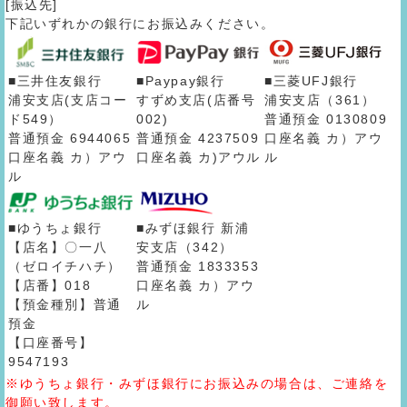
[振込先]
下記いずれかの銀行にお振込みください。
■三井住友銀行
■Paypay銀行
■三菱UFJ銀行
浦安支店(支店コー
すずめ支店(店番号
浦安支店（361）
ド549）
002)
普通預金 0130809
普通預金 6944065
普通預金 4237509
口座名義 カ）アウ
口座名義 カ）アウ
口座名義 カ)アウル
ル
ル
■ゆうちょ銀行
■みずほ銀行 新浦
【店名】〇一八
安支店（342）
（ゼロイチハチ）
普通預金 1833353
【店番】018
口座名義 カ）アウ
【預金種別】普通
ル
預金
【口座番号】
9547193
※ゆうちょ銀行・みずほ銀行にお振込みの場合は、ご連絡を
御願い致します。