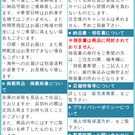
後、折り返しご希望納期まで
むっても弊社及び製造元メー
に納品可能かご連絡差し上げ
カーには何ら賠償の責を負わ
ます。※希望日時はお約束す
ないものとします。
る物ではございません。また
注文後のキャンセルは承れま
時間帯指定はお届け地域や状
せん。予めご容赦下さい。
況によりご希望に添えない場
■ 納品書・領収書について
合もございます。
※領収書は商品に同封されて
・日曜・祝日お届け、また夜
おりません。
間配送はお受付できない場合
領収書の発行をご希望の方
もございます。
は、ご注文の際、備考欄に
・海外へのお届けは別途送料
「領収書希望」とご記入くだ
が必要です。お見積もり致し
さい。銀行振込みは御控えが
ます。
領収書の代わりとなります。
■ 掲載商品・掲載画像につい
■ 店舗情報等について
て
詳しくは
「販売者概要」
をご
在庫の余裕を見込んで出品し
覧下さい。
ておりますが、品切れの際は
■ プライバシーポリシーにつ
次回入荷までお待ち頂くこと
いて
がございます。
「個人情報保護方針」
をご覧
また、商品の中にはすでに取
下さい。
り扱いを終了したものもござ