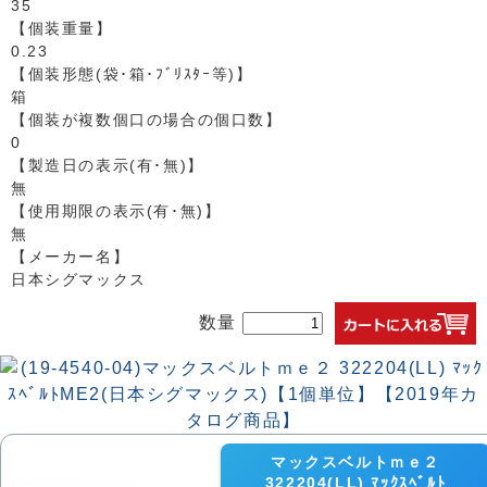
35
【個装重量】
0.23
【個装形態(袋･箱･ﾌﾞﾘｽﾀｰ等)】
箱
【個装が複数個口の場合の個口数】
0
【製造日の表示(有･無)】
無
【使用期限の表示(有･無)】
無
【メーカー名】
日本シグマックス
数量
マックスベルトｍｅ２
322204(LL) ﾏｯｸｽﾍﾞﾙﾄ