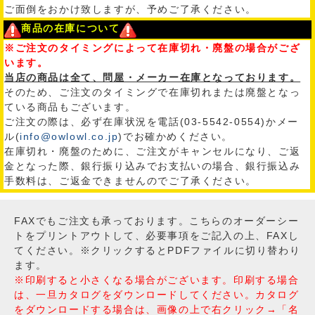
ご面倒をおかけ致しますが、予めご了承ください。
商品の在庫について
※ご注文のタイミングによって在庫切れ・廃盤の場合がござ
います。
当店の商品は全て、問屋・メーカー在庫となっております。
そのため、ご注文のタイミングで在庫切れまたは廃盤となっ
ている商品もございます。
ご注文の際は、必ず在庫状況を電話(03-5542-0554)かメー
ル(
info@owlowl.co.jp
)でお確かめください。
在庫切れ・廃盤のために、ご注文がキャンセルになり、ご返
金となった際、銀行振り込みでお支払いの場合、銀行振込み
手数料は、ご返金できませんのでご了承ください。
FAXでもご注文も承っております。こちらのオーダーシー
トをプリントアウトして、必要事項をご記入の上、FAXし
てください。※クリックするとPDFファイルに切り替わり
ます。
※印刷すると小さくなる場合がございます。印刷する場合
は、一旦カタログをダウンロードしてください。カタログ
をダウンロードする場合は、画像の上で右クリック→「名