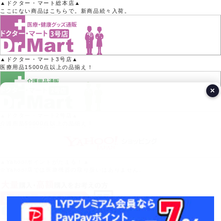
▲ドクター・マート総本店▲
ここにない商品はこちらで。新商品続々入荷。
▲ドクター・マート3号店▲
医療用品15000点以上の品揃え！
×
▲ドクター・マート2号店▲
介護用品50000点以上の品揃え！
▲Yahoo!ポイントがたまる！▲
※Yahoo!店では医療機器の取り扱いはありません。