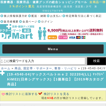
医療機器・医療用品・健康グッズの総合ショッピングモール
全商品一律
３％ポイント還元
高度管理医療機器等（販売業・賃貸業）許可 第
5502175478号
個人情報保護方針
配送・納期
お支払い
特定商取引法に基づく表記
販売者概要
会員ページ
ログイン
Menu
ホーム
»
商品
,
固定帯・サポーター
,
整形・リハビリ
» (19-4540-04)マ
ックスベルトｍｅ２ 322204(LL) ﾏｯｸｽﾍﾞﾙﾄME2(日本シグマックス)【1
(19-4540-04)マックスベルトｍｅ２ 322204(LL) ﾏｯｸｽﾍﾞ
個単位】【2019年カタログ商品】
ﾙﾄME2(日本シグマックス)【1個単位】【2019年カタログ
商品】
検討リストに追加する
検討リストを見る
現在
63名
の方が検討リストに登録しています。