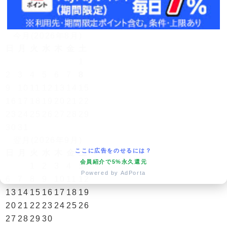
営業日カレンダー
今月(2026年8月)
日
月
火
水
木
金
土
1
2
3
4
5
6
7
8
9
10
11
12
13
14
15
16
17
18
19
20
21
22
23
24
25
26
27
28
29
30
31
翌月(2026年9月)
ここに広告をのせるには？
日
月
火
水
木
金
土
会員紹介で5%永久還元
1
2
3
4
5
Powered by AdPorta
6
7
8
9
10
11
12
13
14
15
16
17
18
19
20
21
22
23
24
25
26
27
28
29
30