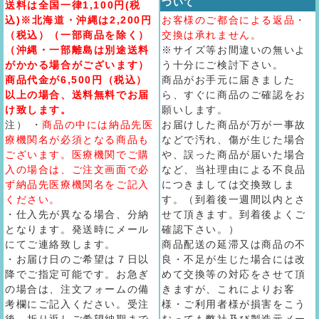
ついて
送料は全国一律1,100円(税
込)※北海道・沖縄は2,200円
お客様のご都合による返品・
（税込）（一部商品を除く）
交換は承れません。
（沖縄・一部離島は別途送料
※サイズ等お間違いの無いよ
がかかる場合がございます）
う十分にご検討下さい。
商品代金が6,500円（税込）
商品がお手元に届きました
以上の場合、送料無料でお届
ら、すぐに商品のご確認をお
け致します。
願いします。
注） ・
商品の中には納品先医
お届けした商品が万が一事故
療機関名が必須となる商品も
などで汚れ、傷が生じた場合
ございます。医療機関でご購
や、誤った商品が届いた場合
入の場合は、ご注文画面で必
など、当社理由による不良品
ず納品先医療機関名をご記入
につきましては交換致しま
ください。
す。（到着後一週間以内とさ
・仕入先が異なる場合、分納
せて頂きます。到着後よくご
となります。発送時にメール
確認下さい。）
にてご連絡致します。
商品配送の延滞又は商品の不
・お届け日のご希望は７日以
良・不足が生じた場合には改
降でご指定可能です。お急ぎ
めて交換等の対応をさせて頂
の場合は、注文フォームの備
きますが、これによりお客
考欄にご記入ください。受注
様・ご利用者様が損害をこう