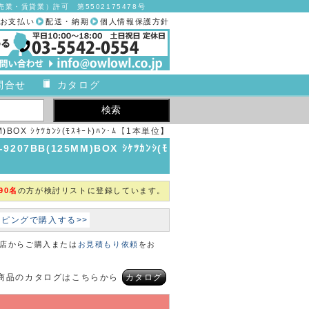
業・賃貸業）許可 第5502175478号
お支払い
配送・納期
個人情報保護方針
問合せ
カタログ
OX ｼｹﾂｶﾝｼ(ﾓｽｷｰﾄ)ﾊﾝ･ﾑ【1本単位】
【2019年カタログ商品】
7BB(125MM)BOX ｼｹﾂｶﾝｼ(ﾓ
90名
の方が検討リストに登録しています。
ョッピングで購入する>>
本店からご購入または
お見積もり依頼
をお
商品のカタログはこちらから
カタログ