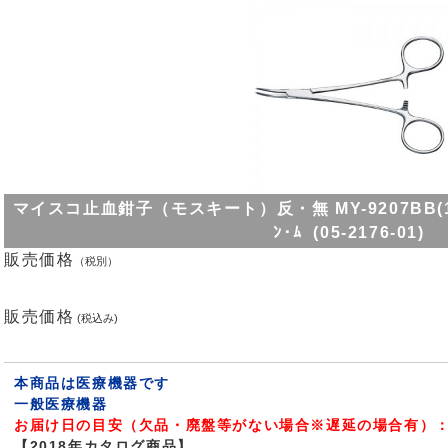
マイスコ止血鉗子（モスキート）反・無 MY-9207BB(125MM
ﾝ･ﾑ (05-2176-01)
販売価格
（税別）
販売価格
(税込み)
本商品は医療機器です
一般医療機器
お届け日の目安（欠品・廃盤等がない場合※遅延の場合有）：
【2018年カタログ商品】