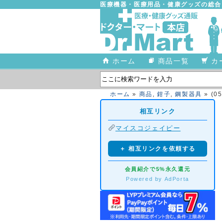
医療機器・医療用品・健康グッズの総
ホーム
商品一覧
カ
ホーム
»
商品
,
鉗子
,
鋼製器具
» (0
相互リンク
マイスコジェイピー
＋ 相互リンクを依頼する
会員紹介で5%永久還元
Powered by AdPorta