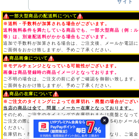
一部大型商品の配送料について
※送料・手数料が加算される場合がございます。
送料無料条件を満たしている商品でも、一部大型商品（例：ル
等）は、別途配送料がかかる場合もございます。
追加で手数料が加算される場合は、ご注文後、メールか電話に
ご面倒をおかけ致しますが、予めご了承ください。
商品画像について
※モデルチェンジとなっている可能性がございます。
画像は商品登録時の商品イメージとなっております。
ご不明の場合は、ご注文の前に必ずご確認を御願い致します。
ご面倒をおかけ致しますが、予めご了承ください。
商品の在庫について
※ご注文のタイミングによって在庫切れ・廃盤の場合がござい
当店の商品は全て、問屋・メーカー在庫となっております。
そのため、ご注文のタイミングで在庫切れまたは廃盤となって
×
ご注文の際は、必ず在庫状況を電話(03-5542-0554)かメール
ください。
在庫切れ・廃盤のために、ご注文がキャンセルになり、ご返金