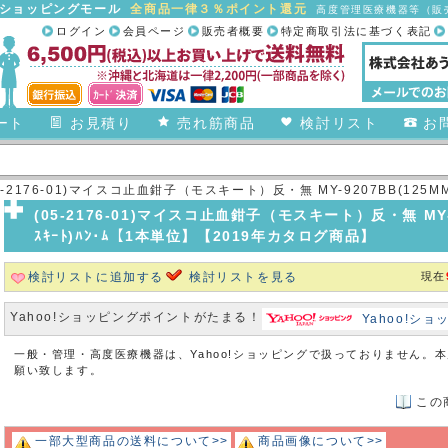
合ショッピングモール
全商品一律３％ポイント還元
高度管理医療機器等（販売
ログイン
会員ページ
販売者概要
特定商取引法に基づく表記
ート
お見積り
売れ筋商品
検討リスト
お
5-2176-01)マイスコ止血鉗子（モスキート）反・無 MY-9207BB(125MM)B
(05-2176-01)マイスコ止血鉗子（モスキート）反・無 MY-920
ｽｷｰﾄ)ﾊﾝ･ﾑ【1本単位】【2019年カタログ商品】
検討リストに追加する
検討リストを見る
現在
Yahoo!ショッピングポイントがたまる！
Yahoo!シ
一般・管理・高度医療機器は、Yahoo!ショッピングで扱っておりません。
願い致します。
この
一部大型商品の送料について>>
商品画像について>>