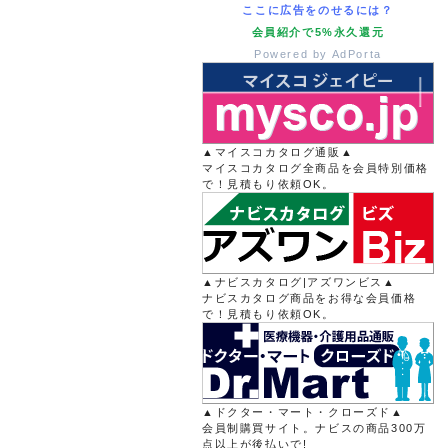
ここに広告をのせるには？
会員紹介で5%永久還元
Powered by AdPorta
▲マイスコカタログ通販▲
マイスコカタログ全商品を会員特別価格
で！見積もり依頼OK。
▲ナビスカタログ|アズワンビス▲
ナビスカタログ商品をお得な会員価格
で！見積もり依頼OK。
▲ドクター・マート・クローズド▲
会員制購買サイト。ナビスの商品300万
点以上が後払いで!