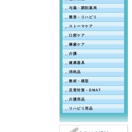
与薬・調剤薬局
整形・リハビリ
ストーマケア
口腔ケア
褥瘡ケア
介護
健康器具
消耗品
教材・模型
災害対策・DMAT
介護用品
リハビリ用品