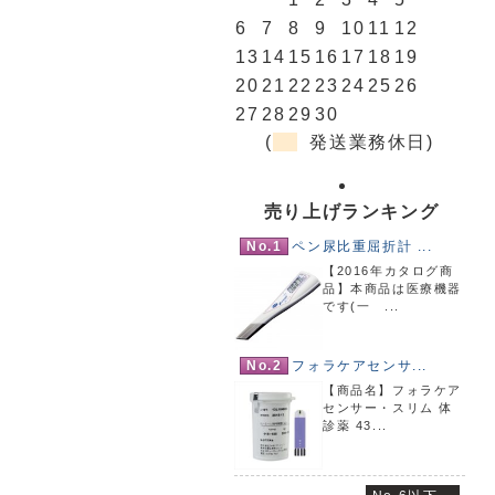
6
7
8
9
10
11
12
13
14
15
16
17
18
19
20
21
22
23
24
25
26
27
28
29
30
(
発送業務休日)
売り上げランキング
No.1
ペン尿比重屈折計 ...
【2016年カタログ商
品】本商品は医療機器
です(一 ...
No.2
フォラケアセンサ...
【商品名】フォラケア
センサー・スリム 体
診薬 43...