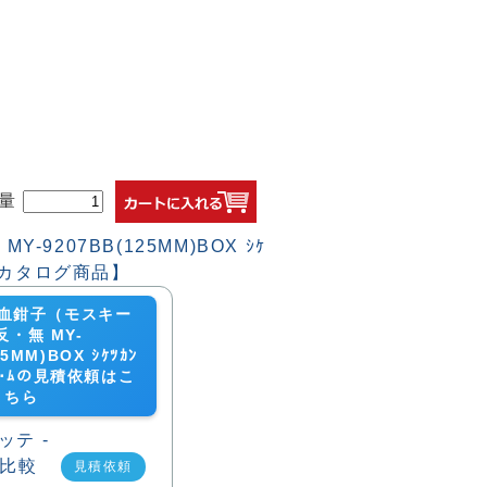
量
血鉗子（モスキー
反・無 MY-
25MM)BOX ｼｹﾂｶﾝ
)ﾊﾝ･ﾑの見積依頼はこ
ちら
見積依頼