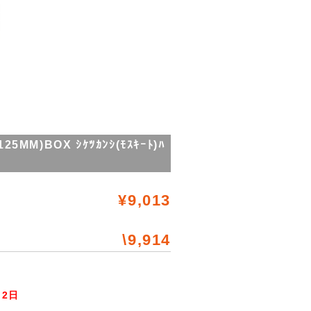
)BOX ｼｹﾂｶﾝｼ(ﾓｽｷｰﾄ)ﾊ
¥9,013
\9,914
2日