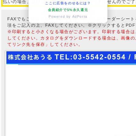
払いの場合、銀行振込み手数料は、ご返金できませんのでご了
ここに広告をのせるには？
会員紹介で5%永久還元
Powered by AdPorta
FAXでもご注文も承っております。こちらのオーダーシー
項をご記入の上、FAXしてください。※クリックするとPD
※印刷すると小さくなる場合がございます。印刷する場合は
してください。カタログをダウンロードする場合は、画像の
てリンク先を保存」してください。