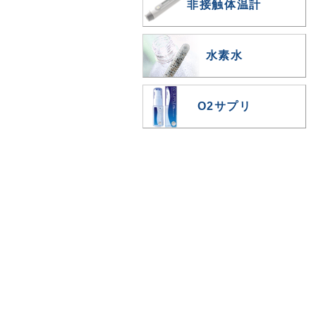
非接触体温計
水素水
O2サプリ