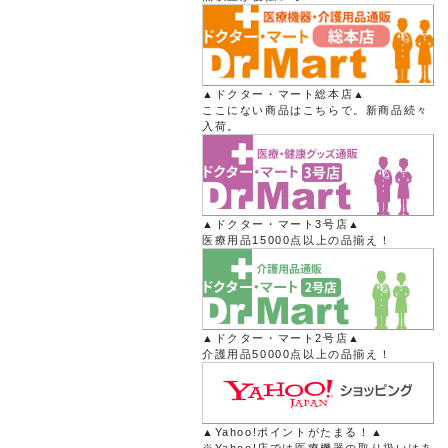
▲ドクター・マート総本店▲
ここにない商品はこちらで。新商品続々
入荷。
▲ドクター・マート3号店▲
医療用品15000点以上の品揃え！
▲ドクター・マート2号店▲
介護用品50000点以上の品揃え！
▲Yahoo!ポイントがたまる！▲