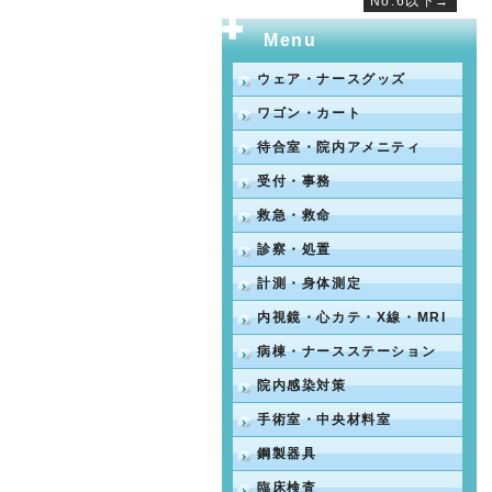
No.6以下→
Menu
ウェア・ナースグッズ
ワゴン・カート
待合室・院内アメニティ
受付・事務
救急・救命
診察・処置
計測・身体測定
内視鏡・心カテ・X線・MRI
病棟・ナースステーション
院内感染対策
手術室・中央材料室
鋼製器具
臨床検査